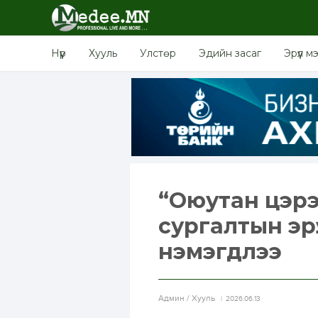
Нүүр
Хууль
Улстөр
Эдийн засаг
Эрүүл м
“Оюутан цэрэ
сургалтын эр
нэмэгдлээ
Aдмин / Хууль
2026.06.13