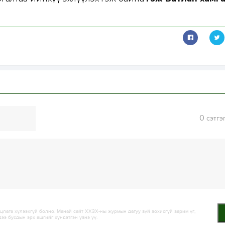
0
сэтгэ
лага хүлээхгүй болно. Манай сайт ХХЗХ-ны журмын дагуу зүй зохисгүй зарим үг,
дээ бусдын эрх ашгийг хүндэтгэн үзнэ үү.