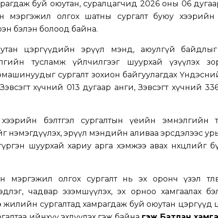
хамрагдаж буй оюутан, суралцагчид 2026 оны 06 дуга
ийн мэргэжил олгох шатны сургалт буюу хээрийн 
рэн бэлэн болоод байна.
утан цэргүүдийн эрүүл мэнд, аюулгүй байдлыг 
лгийн тусламж үйлчилгээг шуурхай үзүүлэх зо
омашинуудыг сургалт зохион байгуулагдах Үндэсни
 Зэвсэгт хүчний 013 дугаар анги, Зэвсэгт хүчний 33
 хээрийн бэлтгэл сургалтын үеийн эмнэлгийн т
г нэмэгдүүлэх, эрүүл мэндийн аливаа эрсдэлээс у
түргэн шуурхай хариу арга хэмжээ авах нөхцөлийг 
н мэргэжил олгох сургалт нь эх оронч үзэл төлөв
лэг, чадвар эзэмшүүлэх, эх орноо хамгаалах бэл
 энэ жилийн сургалтад хамрагдаж буй оюутан цэргүүд
галтаа ийнхүү эхлүүлэх гэж байна
гэж Батлан хамг