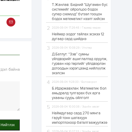
Т.Жанлав: Бидний "Шугаман бус
ЗГ: Автобензин,
системийг ойролцоо бодох
дизель түлшний
супер схемүүд" бүтээл тооцон
онцгой албан
татварыг тэглэлээ
бодох математикт нээлт хийсэн
2026-08-04 17:26:48 / Гадаад мэдээ
1 өдөр
2
0
Неймар зодог тайлах эсэхээ 12
З.Мэндсайхан:
дугаар сард шийднэ
Хүнсний нөөцийг
бэлтгэх агуулах,
2026-08-04 10:08:29 / Улстөр
зоорь бэлтгэх ААН-
үүдэд хөнгөлөлттэй
Д.Батлут: “Зэв” сумны
зээл олгоно
үйлдвэрийг ашиглалтад оруулж,
1 өдөр
1
0
гурван нэр төрлийг үйлдвэрлэн
дотоодын хэрэгцээнд нийлүүлж
Европ дахь
гдэл байна
монголчуудын
эхэлсэн
соёлын наадам
боллоо
2026-08-04 11:28:33 / Боловсрол
Б.Идэржавхлан: Математик бол
1 өдөр
2
0
амьдралд тулгарах бүх арга
ухааны суурь ойлголт
Өнгөрсөн сард
1,439.2 кг үнэт
2026-08-04 10:30:38 / Эдийн засаг
металл худалдан
авчээ
Наймдугаар сард 270 мянга
гаруй тонн шатахуун
импортлохоор баталгаажуулжээ
1 өдөр
0
0
Нийтлэх
Б.Найдалаа: Энэ
2026-08-04 10:37:33 / Эдийн засаг