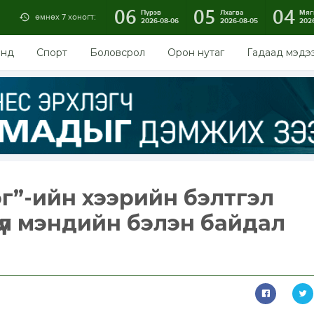
06
05
04
Пүрэв
Лхагва
Мяг
өмнөх 7 хоногт:
2026-08-06
2026-08-05
202
энд
Спорт
Боловсрол
Орон нутаг
Гадаад мэдэ
г”-ийн хээрийн бэлтгэл
үүл мэндийн бэлэн байдал