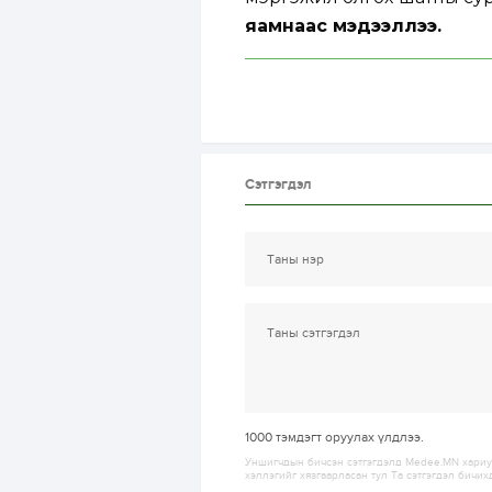
яамнаас мэдээллээ.
Сэтгэгдэл
1000
тэмдэгт оруулах үлдлээ.
Уншигчдын бичсэн сэтгэгдэлд Medee.MN хариуц
хэллэгийг хязгаарласан тул Та сэтгэгдэл бичих