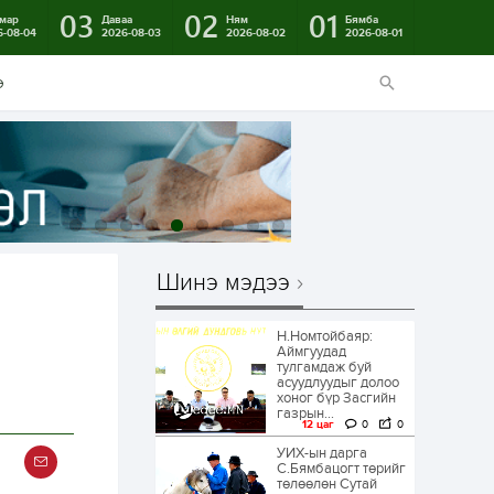
03
02
01
мар
Даваа
Ням
Бямба
6-08-04
2026-08-03
2026-08-02
2026-08-01
э
Шинэ мэдээ
Н.Номтойбаяр:
Аймгуудад
тулгамдаж буй
асуудлуудыг долоо
хоног бүр Засгийн
газрын...
12 цаг
0
0
УИХ-ын дарга
С.Бямбацогт төрийг
төлөөлөн Сутай