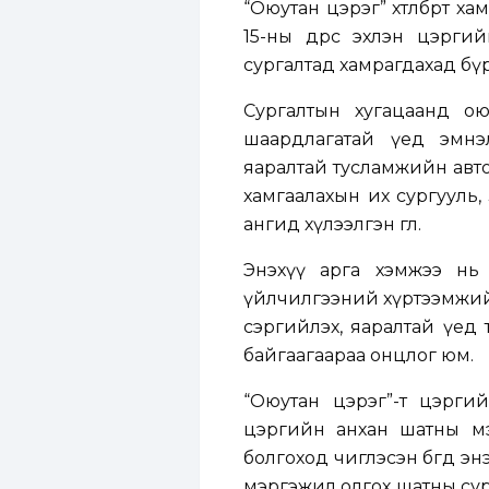
“Оюутан цэрэг” хөтөлбөрт 
15-ны өдрөөс эхлэн цэрг
сургалтад хамрагдахад бү
Сургалтын хугацаанд ою
шаардлагатай үед эмнэ
яаралтай тусламжийн авт
хамгаалахын их сургууль,
ангид хүлээлгэн өглөө.
Энэхүү арга хэмжээ нь
үйлчилгээний хүртээмжий
сэргийлэх, яаралтай үед 
байгаагаараа онцлог юм.
“Оюутан цэрэг”-т цэргий
цэргийн анхан шатны мэд
болгоход чиглэсэн бөгөөд
мэргэжил олгох шатны сур