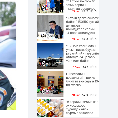
хайрхны тэнгэрийг
тахих төрийн
тахилгад оролцлоо
13 цаг
2
0
“Хотын дарга сонсож
байна” 150150 тусгай
дугаарыг
наймдугаар сарын
14-нөөс ажиллуулж...
13 цаг
0
0
“Чингис хаан” олон
улсын нисэх буудал
руу нийтийн тээврийн
автобус 24 цагаар
үйлчилж байна
17 цаг
1
0
Нийслэлийн
цэцэрлэгийн цахим
бүртгэл энэ сарын 10-
нд эхэлнэ
18 цаг
0
0
16 төрлийн эмийг нэг
эх үүсвэрээс
худалдан авах
журмыг баталлаа