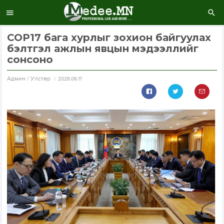
СОР17 бага хурлыг зохион байгуулах
бэлтгэл ажлын явцын мэдээллийг
сонсоно
Aдмин / Улстөр
2026.06.17