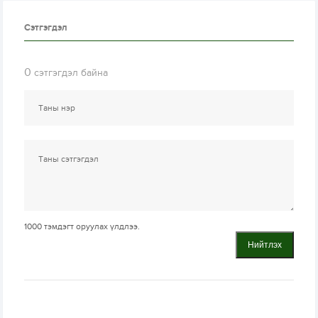
Сэтгэгдэл
0
сэтгэгдэл байна
1000
тэмдэгт оруулах үлдлээ.
Нийтлэх