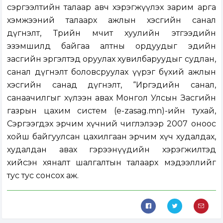
сэргээлтийн талаар авч хэрэгжүүлэх зарим арга
хэмжээний талаарх ажлын хэсгийн санал
дүгнэлт, Төрийн өмчит хуулийн этгээдийн
эзэмшилд байгаа алтны ордуудыг эдийн
засгийн эргэлтэд оруулах хувилбаруудыг судлан,
санал дүгнэлт боловсруулах үүрэг бүхий ажлын
хэсгийн санад дүгнэлт, “Иргэдийн санал,
санаачилгыг хүлээн авах Монгол Улсын Засгийн
газрын цахим систем (e-zasag.mn)-ийн тухай,
Сэргээгдэх эрчим хүчний чиглэлээр 2007 оноос
хойш байгуулсан цахилгаан эрчим хүч худалдах,
худалдан авах гэрээнүүдийн хэрэгжилтэд
хийсэн хяналт шалгалтын талаарх мэдээллийг
тус тус сонсох аж.