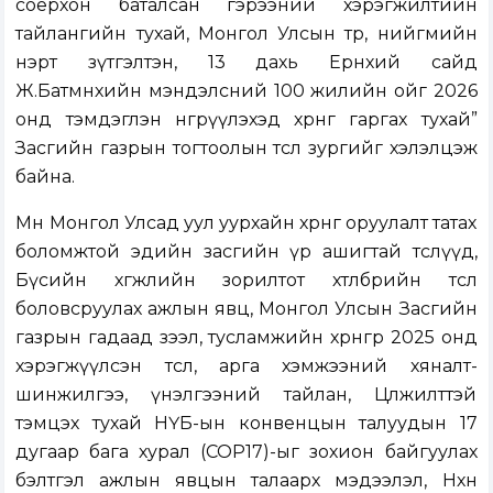
соёрхон баталсан гэрээний хэрэгжилтийн
тайлангийн тухай, Монгол Улсын төр, нийгмийн
нэрт зүтгэлтэн, 13 дахь Ерөнхий сайд
Ж.Батмөнхийн мэндэлсний 100 жилийн ойг 2026
онд тэмдэглэн өнгөрүүлэхэд хөрөнгө гаргах тухай”
Засгийн газрын тогтоолын төсөл зургийг хэлэлцэж
байна.
Мөн Монгол Улсад уул уурхайн хөрөнгө оруулалт татах
боломжтой эдийн засгийн үр ашигтай төслүүд,
Бүсийн хөгжлийн зорилтот хөтөлбөрийн төсөл
боловсруулах ажлын явц, Монгол Улсын Засгийн
газрын гадаад зээл, тусламжийн хөрөнгөөр 2025 онд
хэрэгжүүлсэн төсөл, арга хэмжээний хяналт-
шинжилгээ, үнэлгээний тайлан, Цөлжилттэй
тэмцэх тухай НҮБ-ын конвенцын талуудын 17
дугаар бага хурал (СОР17)-ыг зохион байгуулах
бэлтгэл ажлын явцын талаарх мэдээлэл, Нөхөн