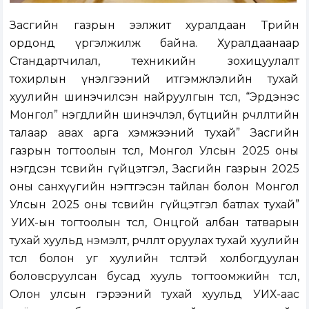
Засгийн газрын ээлжит хуралдаан Төрийн
ордонд үргэлжилж байна. Хуралдаанаар
Стандартчилал, техникийн зохицуулалт
тохирлын үнэлгээний итгэмжлэлийн тухай
хуулийн шинэчилсэн найруулгын төсөл, “Эрдэнэс
Монгол” нэгдлийн шинэчлэл, бүтцийн өөрчлөлтийн
талаар авах арга хэмжээний тухай” Засгийн
газрын тогтоолын төсөл, Монгол Улсын 2025 оны
нэгдсэн төсвийн гүйцэтгэл, Засгийн газрын 2025
оны санхүүгийн нэгтгэсэн тайлан болон Монгол
Улсын 2025 оны төсвийн гүйцэтгэл батлах тухай”
УИХ-ын тогтоолын төсөл, Онцгой албан татварын
тухай хуульд нэмэлт, өөрчлөлт оруулах тухай хуулийн
төсөл болон уг хуулийн төсөлтэй холбогдуулан
боловсруулсан бусад хууль тогтоомжийн төсөл,
Олон улсын гэрээний тухай хуульд УИХ-аас