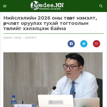
Нийслэлийн 2026 оны төсөвт нэмэлт,
өөрчлөлт оруулах тухай тогтоолын
төслийг хэлэлцэж байна
Aдмин / Нүүр
2026.06.17