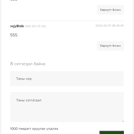
Хариулт бичих
xsjyBldb
2026-06-19 08:18:49
[198.251.72.92]
555
Хариулт бичих
8
сэтгэгдэл байна
1000
тэмдэгт оруулах үлдлээ.