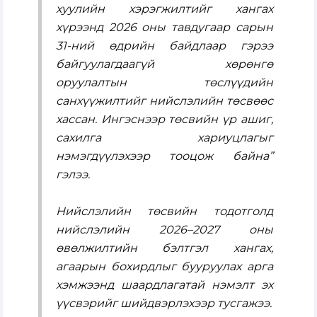
хуулийн хэрэгжилтийг хангах
хүрээнд 2026 оны тавдугаар сарын
31-ний өдрийн байдлаар гэрээ
байгуулагдаагүй хөрөнгө
оруулалтын төслүүдийн
санхүүжилтийг нийслэлийн төсвөөс
хассан. Ингэснээр төсвийн үр ашиг,
сахилга хариуцлагыг
нэмэгдүүлэхээр тооцож байна”
гэлээ.
Нийслэлийн төсвийн тодотголд
нийслэлийн 2026–2027 оны
өвөлжилтийн бэлтгэл хангах,
агаарын бохирдлыг бууруулах арга
хэмжээнд шаардлагатай нэмэлт эх
үүсвэрийг шийдвэрлэхээр тусгажээ.