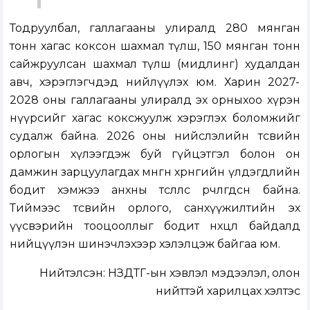
Тодруулбал, галлагааны улиралд 280 мянган
тонн хагас коксон шахмал түлш, 150 мянган тонн
сайжруулсан шахмал түлш (мидлинг) худалдан
авч, хэрэглэгчдэд нийлүүлэх юм. Харин 2027-
2028 оны галлагааны улиралд эх орныхоо хүрэн
нүүрсийг хагас коксжуулж хэрэглэх боломжийг
судалж байна. 2026 оны нийслэлийн төсвийн
орлогын хүлээгдэж буй гүйцэтгэл болон он
дамжин зарцуулагдах мөнгөн хөрөнгийн үлдэгдлийн
бодит хэмжээ анхны төсөөллөөс өөрчлөгдсөн байна.
Тиймээс төсвийн орлого, санхүүжилтийн эх
үүсвэрийн тооцооллыг бодит нөхцөл байдалд
нийцүүлэн шинэчлэхээр хэлэлцэж байгаа юм.
Нийтэлсэн:
НЗДТГ-ын хэвлэл мэдээлэл, олон
нийттэй харилцах хэлтэс