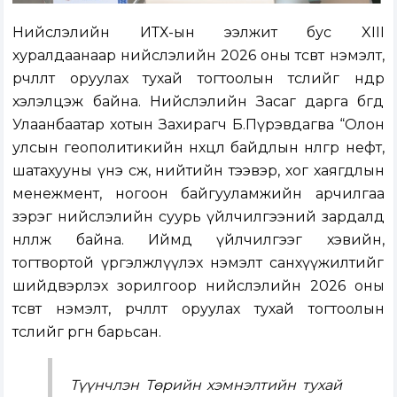
Нийслэлийн ИТХ-ын ээлжит бус XIII
хуралдаанаар нийслэлийн 2026 оны төсөвт нэмэлт,
өөрчлөлт оруулах тухай тогтоолын төслийг өнөөдөр
хэлэлцэж байна. Нийслэлийн Засаг дарга бөгөөд
Улаанбаатар хотын Захирагч Б.Пүрэвдагва “Олон
улсын геополитикийн нөхцөл байдлын нөлөөгөөр нефт,
шатахууны үнэ өсөж, нийтийн тээвэр, хог хаягдлын
менежмент, ногоон байгууламжийн арчилгаа
зэрэг нийслэлийн суурь үйлчилгээний зардалд
нөлөөлж байна. Иймд үйлчилгээг хэвийн,
тогтвортой үргэлжлүүлэх нэмэлт санхүүжилтийг
шийдвэрлэх зорилгоор нийслэлийн 2026 оны
төсөвт нэмэлт, өөрчлөлт оруулах тухай тогтоолын
төслийг өргөн барьсан.
Түүнчлэн Төрийн хэмнэлтийн тухай