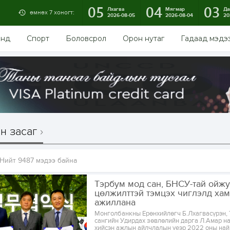
05
04
03
Лхагва
Мягмар
Да
өмнөх 7 хоногт:
2026-08-05
2026-08-04
20
энд
Спорт
Боловсрол
Орон нутаг
Гадаад мэдэ
н засаг
Нийт 9487 мэдээ байна
Тэрбум мод сан, БНСУ-тай ойжу
цөлжилттэй тэмцэх чиглэлд хам
ажиллана
Монголбанкны Ерөнхийлөгч Б.Лхагвасүрэн, 
сангийн Удирдах зөвлөлийн дарга Л.Амар н
хийсэн ажлын айлчлалын үеэр 2022 оны на