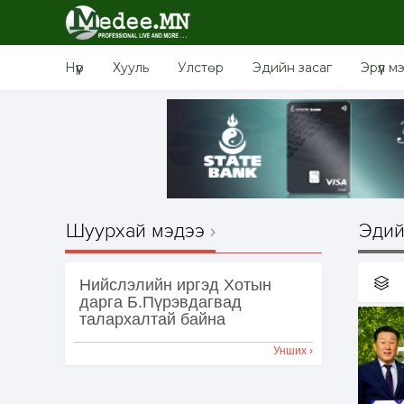
Нүүр
Хууль
Улстөр
Эдийн засаг
Эрүүл м
Шуурхай мэдээ
Эдий
Нийслэлийн иргэд Хотын
дарга Б.Пүрэвдагвад
талархалтай байна
Унших ›