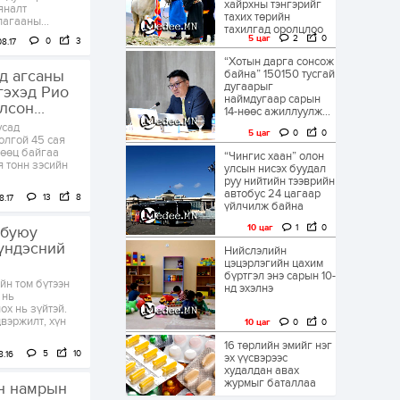
хайрхны тэнгэрийг
яналт
тахих төрийн
агааны...
тахилгад оролцлоо
5 цаг
2
0
0
3
8.17
“Хотын дарга сонсож
д агсаны
байна” 150150 тусгай
дугаарыг
гэхэд Рио
наймдугаар сарын
сон...
14-нөөс ажиллуулж...
усад
5 цаг
0
0
олгой 45 сая
нөөц байгаа
“Чингис хаан” олон
я тонн зэсийн
улсын нисэх буудал
руу нийтийн тээврийн
автобус 24 цагаар
13
8
8.17
үйлчилж байна
10 цаг
1
0
 буюу
 үндэсний
Нийслэлийн
цэцэрлэгийн цахим
бүртгэл энэ сарын 10-
йн том бүтээн
нд эхэлнэ
 нь
ох нь зүйтэй.
двэржилт, хүн
10 цаг
0
0
16 төрлийн эмийг нэг
5
10
8.16
эх үүсвэрээс
худалдан авах
журмыг баталлаа
н намрын