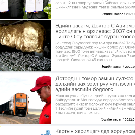
сарын 12-ны өдөр тус улсын Байгаль орчны х
шинжилгээний үндэсний төвтэй хамтын ажилл
Эдийн засаг
2022.0
Эдийн засагч, Доктор С.Авирмэ
ярилцлагын архиваас: 2037 он 
Тинто Оюу толгойг бүрэн хоосол
-Ингэхэд Оюутолгой хэр том орд юм бэ? Та б
ордуудтай харьцуулж жишиж болох уу? Оюут
тонн зэс, 1800 тонн алтнаас хавьгүй илүү их 
юм биш үү? -Доктор С.Авирмэд: Эрдэнэт 7 са
нөөцтэй. Оюутолгой 45 сая тонн...
Эдийн засаг
2022.0
Дотоодын төмөр замын сүлжээ
дэлхийн зах зээл рүү чиглэсэн
эдийн засгийн бодлого
Монгол улсын бүх цаг үеийн түүхэн дэх хамги
байгуулалтыг Монголчууд өөрсдөө босгосон
бахархалтай хэрэг болохыг юун түрүүнд онцл
1. Төслийн тухай товч Дэлхий нийтийн аж үйл
амын өсөлт, шинэ техник...
Эдийн засаг
2022.0
Картын харилцагчдад зориулса