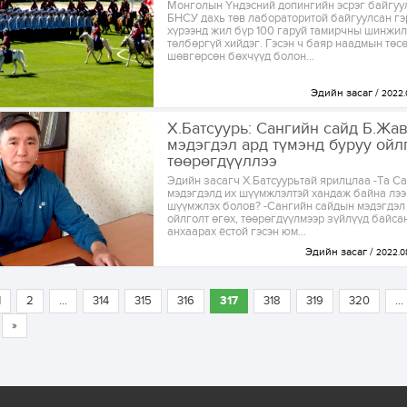
Монголын Үндэсний допингийн эсрэг байгуу
БНСУ дахь төв лабораторитой байгуулсан гэ
хүрээнд жил бүр 100 гаруй тамирчны шинжил
төлбөргүй хийдэг. Гэсэн ч баяр наадмын төс
шөвгөрсөн бөхчүүд болон...
Эдийн засаг
2022.0
Х.Батсуурь: Сангийн сайд Б.Жа
мэдэгдэл ард түмэнд буруу ойл
төөрөгдүүллээ
Эдийн засагч Х.Батсуурьтай ярилцлаа -Та С
мэдэгдэлд их шүүмжлэлтэй хандаж байна лээ
шүүмжлэх болов? -Сангийн сайдын мэдэгдэл 
ойлголт өгөх, төөрөгдүүлмээр зүйлүүд байсан
анхаарах ёстой гэсэн юм...
Эдийн засаг
2022.0
1
2
...
314
315
316
317
318
319
320
...
»