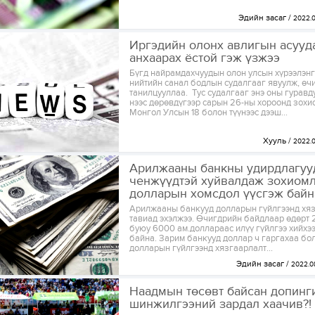
Эдийн засаг
2022.0
Иргэдийн олонх авлигын асууд
анхаарах ёстой гэж үзжээ
Бүгд найрамдахчуудын олон улсын хүрээлэн
нийтийн санал бодлын судалгааг явуулж, өчи
танилцууллаа. Тус судалгааг энэ оны гуравд
нээс дөрөвдүгээр сарын 26-ны хороонд зохи
Монгол Улсын 18 болон түүнээс дээш...
Хууль
2022.0
Арилжааны банкны удирдлагуу
ченжүүдтэй хуйвалдаж зохиом
долларын хомсдол үүсгэж байн
Арилжааны банкууд долларын гүйлгээнд хя
тавиад эхэлжээ. Өчигдрийн байдлаар өдөрт 2
буюу 6000 ам.доллараас илүү гүйлгээ хийхэ
байна. Зарим банкууд доллар ч гаргахаа бо
долларын гүйлгээнд хязгаарлалт...
Эдийн засаг
2022.0
Наадмын төсөвт байсан допинг
шинжилгээний зардал хаачив?!