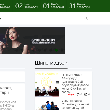
02
01
31
ваа
Ням
Бямба
Баасан
26-08-03
2026-08-02
2026-08-01
2026-07-31
э
Шинэ мэдээ
Н.Номтойбаяр:
Аймгуудад
тулгамдаж буй
асуудлуудыг долоо
улалт,
хоног бүр Засгийн
тарч
газрын...
4 цаг
0
0
УИХ-ын дарга
Тэрбум мод
С.Бямбацогт төрийг
ар БНСУ-д
төлөөлөн Сутай
ймдугаар