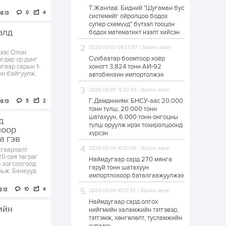
Т.Жанлав: Бидний "Шугаман бус
ЗГ: Автобензин,
0
4
8.13
системийг ойролцоо бодох
дизель түлшний
супер схемүүд" бүтээл тооцон
онцгой албан
алд
татварыг тэглэлээ
бодох математикт нээлт хийсэн
2026-08-03 09:33:57 / Эдийн засаг
1 өдөр
2
0
гээс Олон
Сүхбаатар боомтоор хоёр
гдөр үр дүнг
З.Мэндсайхан:
угаар сарын 1-
хоногт 3,824 тонн АИ-92
Хүнсний нөөцийг
он байгуулж,
автобензин импортолжээ
бэлтгэх агуулах,
зоорь бэлтгэх ААН-
2026-08-03 13:52:40 / Эдийн засаг
үүдэд хөнгөлөлттэй
зээл олгоно
Г.Дамдинням: БНСУ-аас 20.000
5
2
8.13
1 өдөр
1
0
тонн түлш, 20.000 тонн
шатахуун, 6.000 тонн онгоцны
Европ дахь
д
монголчуудын
түлш оруулж ирэх тохиролцоонд
лоор
соёлын наадам
хүрсэн
а гэв
боллоо
2026-08-04 10:30:38 / Эдийн засаг
згаарлалт
0 сая төгрөг
1 өдөр
2
0
Наймдугаар сард 270 мянга
э зогсоогоод
гаруй тонн шатахуун
льж. Банкууд
Өнгөрсөн сард
импортлохоор баталгаажуулжээ
1,439.2 кг үнэт
металл худалдан
10
4
8.13
2026-08-04 10:37:33 / Эдийн засаг
авчээ
Наймдугаар сард олгох
ийн
нийгмийн халамжийн тэтгэвэр,
1 өдөр
0
0
тэтгэмж, хөнгөлөлт, тусламжийн
Б.Найдалаа: Энэ