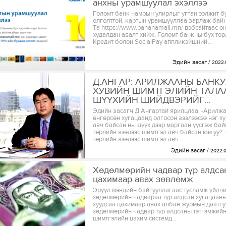
анхны урамшуулал эхэллээ
Голомт банк намрын улирлыг угтан ээлжит б
олголттой, картын урамшууллаа зарлаж байн
Та https://www.bananamall.mn/ вэбсайтаас о
худалдан авалт хийж, Голомт банкны бүх төр
Кредит болон SocialPay аппликэйшний...
Эдийн засаг
2022.
Д.АНГАР: АРИЛЖААНЫ БАНК
ХУВИЙН ШИМТГЭЛИЙН ТАЛА
ШҮҮХИЙН ШИЙДВЭРИЙГ...
Эдийн засагч Д.Ангартай ярилцлаа. -Арилж
өнгөрсөн хугацаанд олгосон зээлээсээ нэг х
авч байсан нь шүүх дээр маргаан үүсгэж бай
төрлийн зээлээс шимтгэл авч байсан юм уу? 
төрлийн зээлээс шимтгэл авч...
Эдийн засаг
2022.0
Хөдөлмөрийн чадвар түр алдса
цахимаар авах зөвлөмж
Эрүүл мэндийн байгууллагаас тусламж үйлчи
хөдөлмөрийн чадвараа түр алдсан хугацаан
хуудсаа цахимаар авах албан журмын даатг
хөдөлмөрийн чадвар түр алдсаны тэтгэмжий
шимтгэлийн цахим системд...