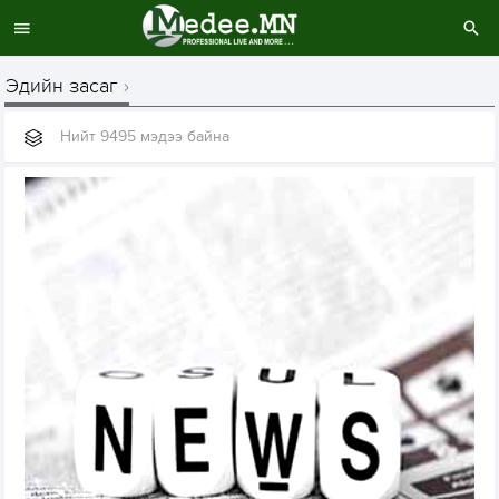
Эдийн засаг
Нийт 9495 мэдээ байна