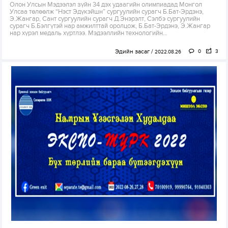
Олон Улсын Мэдээлэл зүйн 34 дэх удаагийн олимпиадад Монгол
Улсаа төлөөлж “Нэст Эдүкэйшн” сургуулийн сурагч Б.Бат-Эрдэнэ,
Э.Жангар, Сант сургуулийн сурагч Д.Энэрэлт, Сэлбэ сургуулийн
сурагч Б.Бэлгүтэй нар амжилттай оролцож, Б.Бат-Эрдэнэ, Э.Жангар
нар хүрэл медаль хүртлээ. Мэдээллийн технологийн...
Эдийн засаг
0
3
2022.08.26