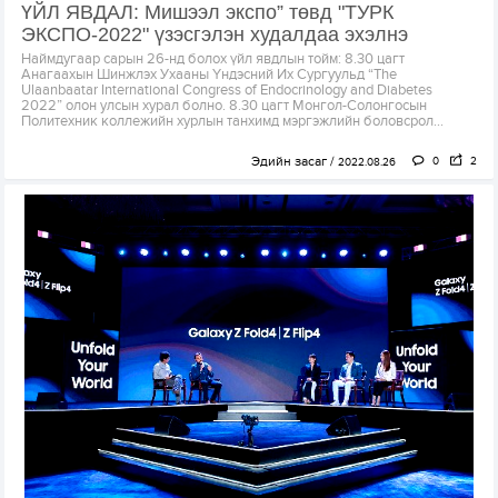
ҮЙЛ ЯВДАЛ: Мишээл экспо” төвд "ТУРК
ЭКСПО-2022" үзэсгэлэн худалдаа эхэлнэ
Наймдугаар сарын 26-нд болох үйл явдлын тойм: 8.30 цагт
Анагаахын Шинжлэх Ухааны Үндэсний Их Сургуульд “The
Ulaanbaatar International Congress of Endocrinology and Diabetes
2022” олон улсын хурал болно. 8.30 цагт Монгол-Солонгосын
Политехник коллежийн хурлын танхимд мэргэжлийн боловсрол...
Эдийн засаг
0
2
2022.08.26