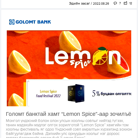
Эдийн засаг
7
12
2022.08.26
Голомт банктай хамт “Lemon Spice”-аар зочилъё
Монгол үндэсний болон олон улсын хоолны соёлыг нийтэд түгээх,
танин мэдэхүйн мэдлэг олгох зорилготой “Lemon Spice” хамгийн том
хоолны фестиваль яг одоо Үндэсний соёл амралтын хүрээлэнд зохион
байгуулагдаж байна. Дэлхийн улс орнуудын хоолыг нэг дороос