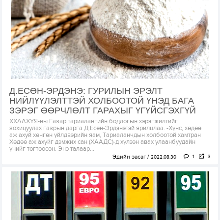
Д.ЕСӨН-ЭРДЭНЭ: ГУРИЛЫН ЭРЭЛТ
НИЙЛҮҮЛЭЛТТЭЙ ХОЛБООТОЙ ҮНЭД БАГА
ЗЭРЭГ ӨӨРЧЛӨЛТ ГАРАХЫГ ҮГҮЙСГЭХГҮЙ
ХХААХҮЯ-ны Газар тариалангийн бодлогын хэрэгжилтийг
зохицуулах газрын дарга Д.Есөн-Эрдэнэтэй ярилцлаа. -Хүнс, хөдөө
аж ахуй хөнгөн үйлдвэрийн яам, Тариаланчдын холбоотой хамтран
Хөдөө аж ахуйг дэмжих сан (ХААДС)-д хүлээн авах улаанбуудайн
үнийг тогтоосон. Энэ талаар...
Эдийн засаг
1
3
2022.08.30