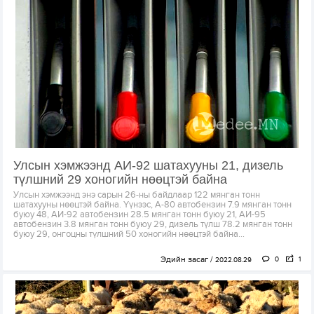
Улсын хэмжээнд АИ-92 шатахууны 21, дизель
түлшний 29 хоногийн нөөцтэй байна
Улсын хэмжээнд энэ сарын 26-ны байдлаар 122 мянган тонн
шатахууны нөөцтэй байна. Үүнээс, А-80 автобензин 7.9 мянган тонн
буюу 48, АИ-92 автобензин 28.5 мянган тонн буюу 21, АИ-95
автобензин 3.8 мянган тонн буюу 29, дизель түлш 78.2 мянган тонн
буюу 29, онгоцны түлшний 50 хоногийн нөөцтэй байна...
Эдийн засаг
0
1
2022.08.29