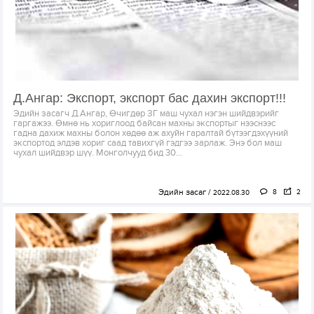
Д.Ангар: Экспорт, экспорт бас дахин экспорт!!!
Эдийн засагч Д.Ангар, Өчигдөр ЗГ маш чухал нэгэн шийдвэрийг
гаргажээ. Өмнө нь хориглоод байсан махны экспортыг нээснээс
гадна дахиж махны болон хөдөө аж ахуйн гаралтай бүтээгдэхүүний
экспортод элдэв хориг саад тавихгүй гэдгээ зарлаж. Энэ бол маш
чухал шийдвэр шүү. Монголчууд бид 30...
Эдийн засаг
8
2
2022.08.30