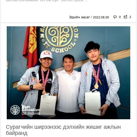
амтлах боломжийг олгож буй “Lemon Spice”...
Эдийн засаг
0
2
2022.08.26
Сурагчийн ширээнээс дэлхийн жишиг ажлын
байранд