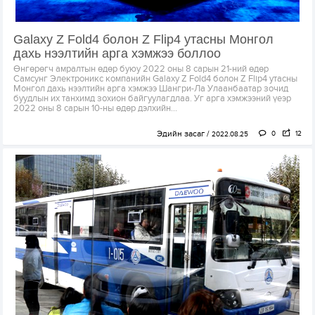
Galaxy Z Fold4 болон Z Flip4 утасны Монгол
дахь нээлтийн арга хэмжээ боллоо
Өнгөрөгч амралтын өдөр буюу 2022 оны 8 сарын 21-ний өдөр
Самсунг Электроникс компанийн Galaxy Z Fold4 болон Z Flip4 утасны
Монгол дахь нээлтийн арга хэмжээ Шангри-Ла Улаанбаатар зочид
буудлын их танхимд зохион байгуулагдлаа. Уг арга хэмжээний үеэр
2022 оны 8 сарын 10-ны өдөр дэлхийн...
Эдийн засаг
0
12
2022.08.25