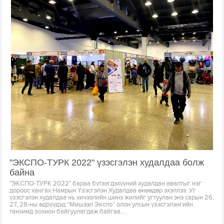
"ЭКСПО-ТУРК 2022" үзэсгэлэн худалдаа болж
байна
"ЭКСПО-ТУРК 2022" бараа бүтээгдэхүүний худалдан авалтыг нэг
дороос хангах Намрын Үзэсгэлэн Худалдаа өнөөдөр эхэллээ. Уг
үзэсгэлэн худалдаа нь хичээлийн шинэ жилийг угтуулан энэ сарын 26,
27, 28-ны өдрүүдэд “Мишээл Экспо” олон улсын үзэсгэлэнгийн
танхимд зохион байгуулагдаж байгаа...