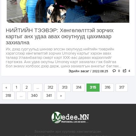
НИЙТИЙН ТЭЭВЭР: Хөнгөлөлттэй зорчих
картыг анх удаа авах оюутнууд цахимаар
захиална
Их, дээд сургуульд шинээр элссэн оюутнууд нийтийн тээврийн
хэрэгслээр хөнгөлөлтэй зорчих Umoney картыг хэрхэн авах
талаар Улаанбаатар смарт карт ХХК-аас дараах мэдээллийг
гаргажээ. Анх удаа оюутны Umoney карт захиалах гэж байгаа
бол энэхүү холбоос дээр дарж, шинэ захиалгын анкетыг бөглөх...
Эдийн засаг
0
4
2022.08.25
«
1
2
...
312
313
314
315
316
317
318
...
340
341
»
Зохиогчийн эрх хуулиар хамгаалагдсан.