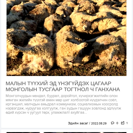
МАЛЫН ТҮҮХИЙ ЭД ҮНЭГҮЙДЭХ ЦАГААР
МОНГОЛЫН ТУСГААР ТОГТНОЛ Ч ГАНХАНА
Монголчуудын мандал, буурал, доройтол, хүчирхэгжилтийн олон
мянган жилийн түүхтэй амин мөр шиг холбоотой нүүдэлчин соёл,
иргэншил, малчдын амьдрал коммунизм, социализмын хоосролд
нэрвэгдэж, нуруугаа холгуулж, ган зудын гашуун зовлонд эдлүүлж
өдий хүрсэн ч уугуул төрх, уламжлалт ахуйгаа...
Эдийн засаг
0
1
2022.08.29