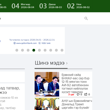
04
03
02
а
Мягмар
Даваа
Ням
08-05
2026-08-04
2026-08-03
2026-08-02
э
Шинэ мэдээ
Ерөнхий сайд
БНХАУ-аас сар бүр
12-15 мянган тонн
АИ-92 автобензин
ад татвар,
тогтмол нийлүүлэх
жээ
хүсэлт тавилаа
3 цаг
0
0
хэмжээ 10 их
АНУ-ын Ерөнхийлөгч
етэй
Дональд Трамп
д
цэргийн гэр бүлийг
вар, төлбөр