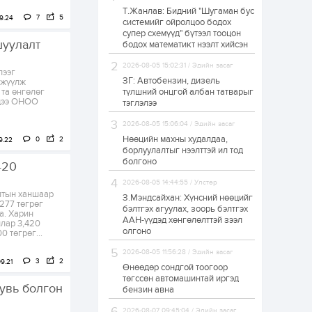
Т.Жанлав: Бидний "Шугаман бус
Б.Хулан дэлхийн
7
5
9.24
системийг ойролцоо бодох
аварга боллоо
супер схемүүд" бүтээл тооцон
шуулалт
бодох математикт нээлт хийсэн
2026-08-05 15:02:31 / Эдийн засаг
1 өдөр
0
0
лээг
ЗГ: Автобензин, дизель
гжүүлж
Р.Даваадорж: Энэ
 та өнгөлөг
түлшний онцгой албан татварыг
намрын экспортын
рдээ ОНОО
тэглэлээ
орлого Монголд
боломж олгож болох
2026-08-05 15:06:04 / Эдийн засаг
юм
Нөөцийн махны худалдаа,
0
2
9.22
1 өдөр
0
2
борлуулалтыг нээлттэй ил тод
болгоно
Автомашины улсын
420
дугаар сондгой
тоогоор төгссөн бол
2026-08-05 14:44:55 / Улстөр
өнөөдөр шатахуун
лтын ханшаар
З.Мэндсайхан: Хүнсний нөөцийг
авна
,277 төгрөг
бэлтгэх агуулах, зоорь бэлтгэх
а. Харин
1 өдөр
0
0
ААН-үүдэд хөнгөлөлттэй зээл
лар 3,420
олгоно
0 төгрөг...
Н.Номтойбаяр:
Аймгуудад
2026-08-05 11:56:28 / Эдийн засаг
тулгамдаж буй
3
2
9.21
асуудлуудыг долоо
Өнөөдөр сондгой тоогоор
хоног бүр Засгийн
төгссөн автомашинтай иргэд
газрын...
увь болгон
бензин авна
1 өдөр
0
0
УИХ-ын дарга
2026-08-07 09:45:04 / Эдийн засаг