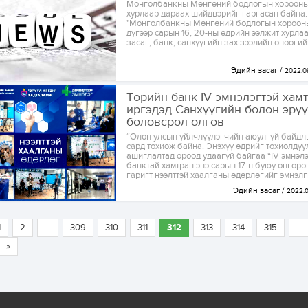
Монголбанкны Мөнгөний бодлогын хорооны
хурлаар дараах шийдвэрийг гаргасан байна.
"Монголбанкны Мөнгөний бодлогын хороон
дүгээр сарын 16, 20-ны өдрийн ээлжит хурла
засаг, банк, санхүүгийн зах зээлийн өнөөгий
Эдийн засаг
2022.0
Төрийн банк IV эмнэлэгтэй хам
иргэдэд Санхүүгийн болон эрү
боловсрол олгов
“Олон улсын үйлчлүүлэгчийн аюулгүй байдл
сард тохиож байна. Энэхүү өдрийг тохиолдуу
ашиглалтад ороод удаагүй байгаа “IV эмнэл
банктай хамтран энэ сарын 17-н буюу өнгөр
гаригт нээлттэй хаалганы өдөрлөгийг эмнэлги
Эдийн засаг
2022.0
1
2
...
309
310
311
312
313
314
315
...
»