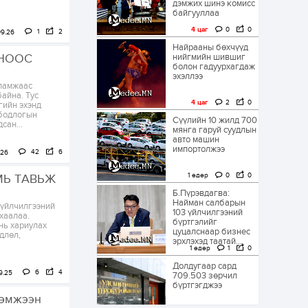
дэмжих шинэ комисс
байгууллаа
4 цаг
0
0
1
2
09.26
Найрааны бөхчүүд
ОНООС
нийгмийн шившиг
болон гадуурхагдаж
эхэллээ
ламжаас
айна. Тус
4 цаг
2
0
гийн эхэнд
 бодлогын
Сүүлийн 10 жилд 700
сан...
мянга гаруй суудлын
авто машин
импортолжээ
42
6
.26
1 өдөр
0
0
МЬ ТАВЬЖ
Б.Пүрэвдагва:
Найман салбарын
 үйлчилгээний
103 үйлчилгээний
 хаалаа.
бүртгэлийг
нь хариулах
цуцалснаар бизнес
длөл,
эрхлэхэд таатай...
1 өдөр
1
0
Долдугаар сард
6
4
9.25
709.503 зөрчил
бүртгэгджээ
хэмжээн