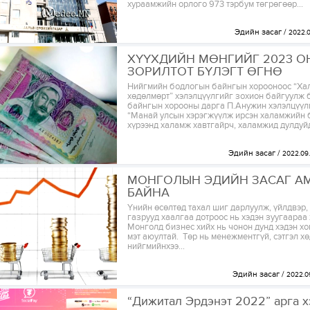
хураамжийн орлого 973 тэрбум төгрөгөөр...
Эдийн засаг
2022.
ХҮҮХДИЙН МӨНГИЙГ 2023 
ЗОРИЛТОТ БҮЛЭГТ ӨГНӨ
Нийгмийн бодлогын байнгын хорооноос “Ха
хөдөлмөрт” хэлэлцүүлгийг зохион байгуулж б
байнгын хорооны дарга П.Анужин хэлэлцүүл
“Манай улсын хэрэгжүүлж ирсэн халамжийн
хүрээнд халамж хавтгайрч, халамжид дулдуйд
Эдийн засаг
2022.09
МОНГОЛЫН ЭДИЙН ЗАСАГ А
БАЙНА
Үнийн өсөлтөд тахал шиг дарлуулж, үйлдвэр,
газрууд хаалгаа дотроос нь хэдэн зуугаараа
Монголд бизнес хийх нь чонон дунд хэдэн хо
мэт аюултай. Төр нь менежментгүй, сэтгэл хө
нийгмийнхээ...
Эдийн засаг
2022.0
“Дижитал Эрдэнэт 2022” арга 