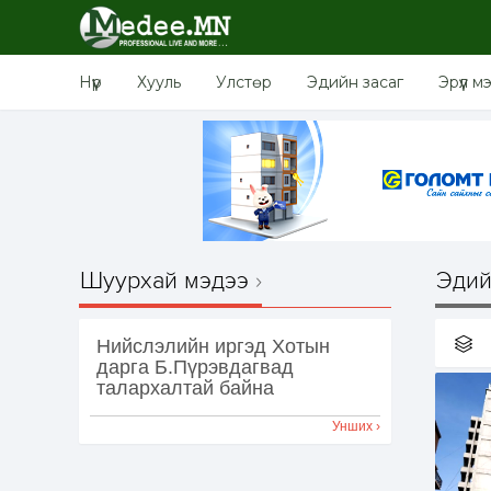
Нүүр
Хууль
Улстөр
Эдийн засаг
Эрүүл м
Шуурхай мэдээ
Эдий
Нийслэлийн иргэд Хотын
дарга Б.Пүрэвдагвад
талархалтай байна
Унших ›