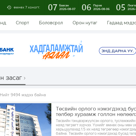
07
06
05
Баасан
Пүрэв
Лхагв
өмнөх 7 хоногт:
2026-08-07
2026-08-06
2026-
энд
Спорт
Боловсрол
Орон нутаг
Гадаад мэдэ
н засаг
Нийт 9494 мэдээ байна
Төсвийн орлого нэмэгдэхэд бус
төлбөр хураамж голлон нөлөөл
Төсвийн тэнцвэржүүлсэн орлого, тусламжийн 
наяд төгрөгт хүрчээ. Үүнийг өмнөх оны мөн ү
харьцуулахад 1.5 их наяд төгрөгөөр нэмэгдээ
байна. Төсвийн орлого нэмэгдэхэд бусад тат