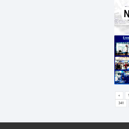
«
341