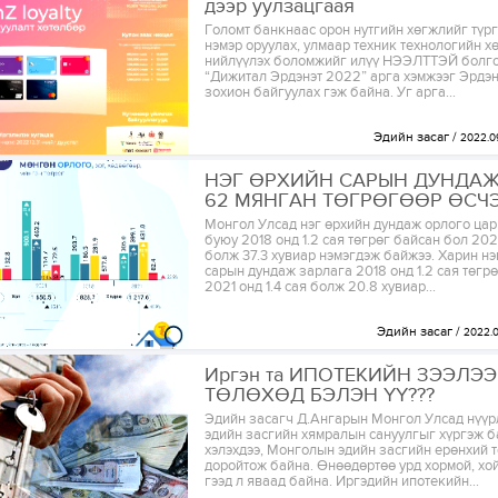
дээр уулзацгаая
Голомт банкнаас орон нутгийн хөгжлийг түрг
нэмэр оруулах, улмаар техник технологийн х
нийлүүлэх боломжийг илүү НЭЭЛТТЭЙ болго
“Дижитал Эрдэнэт 2022” арга хэмжээг Эрдэн
зохион байгуулах гэж байна. Уг арга...
Эдийн засаг
2022.0
НЭГ ӨРХИЙН САРЫН ДУНДАЖ
62 МЯНГАН ТӨГРӨГӨӨР ӨСЧ
Монгол Улсад нэг өрхийн дундаж орлого цар
буюу 2018 онд 1.2 сая төгрөг байсан бол 2021
болж 37.3 хувиар нэмэгдэж байжээ. Харин нэ
сарын дундаж зарлага 2018 онд 1.2 сая төгр
2021 онд 1.4 сая болж 20.8 хувиар...
Эдийн засаг
2022.
Иргэн та ИПОТЕКИЙН ЗЭЭЛЭЭ
ТӨЛӨХӨД БЭЛЭН ҮҮ???
Эдийн засагч Д.Ангарын Монгол Улсад нүүр
эдийн засгийн хямралын сануулгыг хүргэж б
хэлэхдээ, Монголын эдийн засгийн ерөнхий 
доройтож байна. Өнөөдөртөө урд хормой, хо
гээд л яваад байна. Иргэдийн ипотекийн...