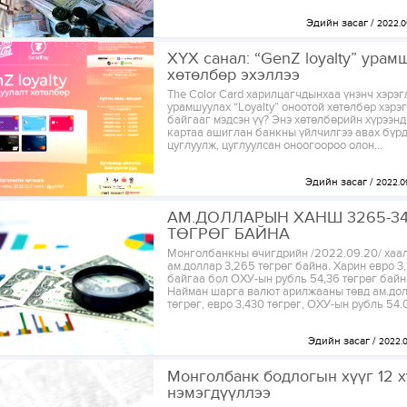
Эдийн засаг
2022.0
ХҮХ санал: “GenZ loyalty” урам
хөтөлбөр эхэллээ
The Color Card харилцагчдынхаа үнэнч хэрэг
урамшуулах “Loyalty” оноотой хөтөлбөр хэрэ
байгааг мэдсэн үү? Энэ хөтөлбөрийн хүрээнд
картаа ашиглан банкны үйлчилгээ авах бү
цуглуулж, цуглуулсан оноогоороо олон...
Эдийн засаг
2022.0
АМ.ДОЛЛАРЫН ХАНШ 3265-3
ТӨГРӨГ БАЙНА
Монголбанкны өчигдрийн /2022.09.20/ хаа
ам.доллар 3,265 төгрөг байна. Харин евро 3
байгаа бол ОХУ-ын рубль 54,36 төгрөг байн
Найман шарга валют арилжааны төвд ам.дол
төгрөг, евро 3,430 төгрөг, ОХУ-ын рубль 54.0
Эдийн засаг
2022.0
Монголбанк бодлогын хүүг 12 х
нэмэгдүүллээ