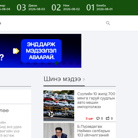
03
02
01
мар
Даваа
Ням
Бямба
6-08-04
2026-08-03
2026-08-02
2026-08-01
э
Шинэ мэдээ
Сүүлийн 10 жилд 700
мянга гаруй суудлын
авто машин
импортолжээ
өлөө
3 цаг
0
0
рийн
Б.Пүрэвдагва:
Бид энэ удаа
Найман салбарын
хамгийн үнэ
103 үйлчилгээний
ай өсгөж