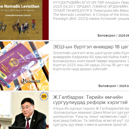
НҮҮДЭЛЧДИЙН АГУУ ИХ ТӨР (Нүүдэлч Леви
2025.04.20 1. ОРШИЛ: Л.МӨНХ-ЭРДЭНИЙ
ТУХАЙ ТАНИЛЦУУЛГА Лхамсүрэнгийн Мөнх
The Nomadic Leviathan: A Critique of the Sinoc
Paradigm (Brill, 2023) хэмээх бүтээлийг уншиж 
Боловсрол
2025.04
ЭЕШ-ын бүртгэл өнөөдөр 18 цаг
Элсэлтийн шалгалт өгөх шалгуулагчийн бүрт
өнөөдрийн байдлаар 90 хувьтай байна байга
Боловсролын үнэлгээний төвөөс мэдээлжээ.
бүртгэл 2025 оны 04 сарын 20-ны 18 цагт ха
бүртгүүлэгчдэд дараах зүйлсийг...
Боловсрол
2025.0
Ж.Галбадрах: Төрийн өмчийн
сургуулиудад реформ хэрэгтэй
Улсын Их хурлын гишүүн Ж.Галбадрахтай яр
-Боловсролын яамнаас Шинэ Монгол сургуул
шилжүүлсэн. Үүнд нь таныг нөлөөлсөн гэдэг 
яригдаад байсан. Та тайлбар өгөхгүй юу? -
сургууль руу ямар ч мөнгө шилжиж ороогүй...