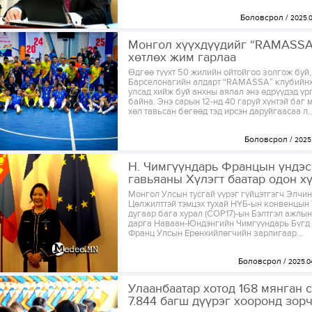
Боловсрол
2025.0
Монгол хүүхдүүдийг “RAMASSA
хөтлөх жим гарлаа
Өдгөө түүхт 50 жилийн ойтойгоо золгож буй,
Барселонагийн алдарт “RAMASSA” клубийн
улсад хийж буй анхны аялал энэ өдрүүдэд ү
байна. Энэ сарын 12-нд 40 гаруй хүнтэй баг 
хөл тавьсан бөгөөд тэд ирсэн даруйгаасаа л..
Боловсрол
2025.
Н. Чимгүүндарь Францын үндэ
гавьяаны Хүлэгт баатар одон х
Монгол Улсын тусгай үүрэг гүйцэтгэгч Элчин
Цөлжилттэй тэмцэх тухай НҮБ-ын конвенцын 
дугаар бага хурал (COP17)-ын Бэлтгэл ажлы
дарга Наваан-Юндэнгийн Чимгүүндарь Бүгд
Франц Улсын Ерөнхийлөгчийн зарлигаар...
Боловсрол
2025.0
Улаанбаатар хотод 168 мянган с
7.844 багш дүүрэг хооронд зор