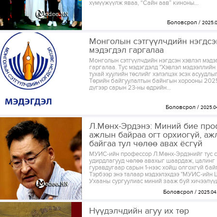
хүмүүжүүлж яваа, “Сайн аав” киноны...
Боловсрол
2025.0
Монголын сэтгүүлчдийн нэгдсэ
мэдэгдэл гаргалаа
Монголын сэтгүүлчдийн нэгдсэн хэвлэл мэдэ
гаргалаа. Тус мэдэгдэлд "Хэвлэл мэдээллийн
тухай хуулийн төслийг хэлэлцэх эсэх асуудл
Төрийн байгуулалтын байнгын хорооны 202
дүгээр сарын 23-ны өдрийн...
Боловсрол
2025.0
Л.Мөнх-Эрдэнэ: Миний бие пр
ажлын байраа огт орхиогүй, аж
байгаа тул чөлөө авах ёсгүй
МУИС-ийн профессор Л.Мөнх-Эрдэнийг тус с
удирдлагууд чөлөө авахыг шаардаж, цалинг
гуравдугаар сарын 1-нээс хойш олгохгүй бай
Тэрбээр энэ талаар мэдээлэхдээ "МУИС-ийн
Ухааны сургуулиас миний зааж буй хичээлүүд
Боловсрол
2025.04
Нүүдэлчдийн агуу их төр