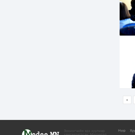
«
Зохиогчийн эрх хуулиар
Нүүр
Ху
хамгаалагдсан.
Мэдээлэл