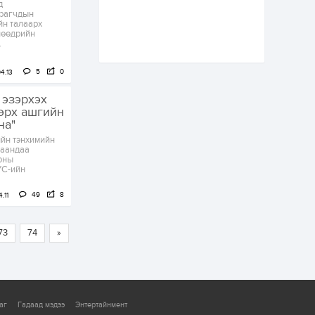
д
цэцэрлэгийн цахим
урагчдын
бүртгэл энэ сарын 10-
йн талаарх
нд эхэлнэ
нөөдрийн
.
1 өдөр
0
0
16 төрлийн эмийг нэг
5
0
4.13
эх үүсвэрээс
худалдан авах
 эзэрхэх
журмыг баталлаа
эрх ашгийн
на"
1 өдөр
0
0
йн тэнхимийн
Нэгдүгээр
гаандаа
хорооллын арын
оны
замыг наймдугаар
УС-ийн
сарын 6-ны 23:00
цагаас түр хааж,
49
8
борооны ус...
.11
1 өдөр
0
0
Б.Баярбаатар:
Төсвийн шинэчлэл
73
74
»
хийхгүй, урсгал
зардлаа
үргэлжлүүлэн тэлээд
байвал...
1 өдөр
2
0
Татварын өртэй
аг
Гадаад мэдээ
Энтертайнмент
шатахуун импортлогч