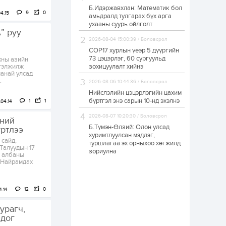
Б.Идэржавхлан: Математик бол
Н.Номтойбаяр:
9
0
4.15
амьдралд тулгарах бүх арга
Аймгуудад
ухааны суурь ойлголт
тулгамдаж буй
” руу
асуудлуудыг долоо
хоног бүр Засгийн
2026-08-04 15:00:39 / Боловсрол
газрын...
COP17 хурлын үеэр 5 дүүргийн
1 өдөр
0
0
73 цэцэрлэг, 60 сургуульд
хны азийн
УИХ-ын дарга
ргэлжилж
зохицуулалт хийнэ
С.Бямбацогт төрийг
манай улсад
төлөөлөн Сутай
.
2026-08-06 10:44:36 / Боловсрол
хайрхны тэнгэрийг
тахих төрийн
Нийслэлийн цэцэрлэгийн цахим
тахилгад оролцлоо
бүртгэл энэ сарын 10-нд эхэлнэ
1
1
04.14
1 өдөр
2
0
2026-08-07 10:20:30 / Боловсрол
“Хотын дарга сонсож
сний
байна” 150150 тусгай
Б.Түмэн-Өлзий: Олон улсад
үртлээ
дугаарыг
хуримтлуулсан мэдлэг,
наймдугаар сарын
 сайд,
туршлагаа эх орныхоо хөгжилд
14-нөөс ажиллуулж...
Талуудын 17
зориулна
н албаны
1 өдөр
0
0
 Найрамдах
“Чингис хаан” олон
улсын нисэх буудал
руу нийтийн тээврийн
12
0
4.14
автобус 24 цагаар
үйлчилж байна
урагч,
1 өдөр
1
0
чдог
Нийслэлийн