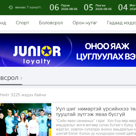
06
05
04
Пүрэв
Лхагва
Мяг
өмнөх 7 хоногт:
2026-08-06
2026-08-05
202
энд
Спорт
Боловсрол
Орон нутаг
Гадаад мэдэ
всрол
Нийт 3225 мэдээ байна
Уул шиг нөмөртэй үрсийнхээ т
тууштай зүтгэж яваа бүсгүй
“Сайн явах санааных” гэдэг. Хүн бүр өөр өө
амьдралыг өнгө өнгөөр сүлэн бүтээгч буюу. 
жаргал, зовлон сүлэлдэх энэхүү амьдралын 
цэнтэй бэлэг болох үр хүүхдүүдээ хүний дайт