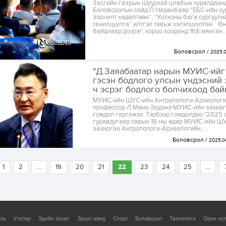
Засгийн газрын Шуурхай штабын хуралдаан
Боловсролын сайд П.Наранбаяр “ЕБС-ийн с
зорчилт хөдөлгөөн”, “Хотхоны бага сургуули
танилцуулга” илтгэл тавьж хэлэлцүүллээ. Ө
байдлаар дүүрэг, хороо хооронд 168 мянган..
Боловсрол
2025.0
"Д.Заяабаатар нарын МУИС-ийг
гэсэн бодлого улсын үндэсний 
ч эсрэг бодлого болчихоод бай
МУИС-ийн ШУС-ийн Антропологи-Археологи
профессор Л.Мөнх-Эрдэнэ МУИС-ийн захир
гомдол гаргажээ. Тэрбээр гомдолдоо "2025 
гуравдугаар сарын 18-ны өдөр МУИС-ийн Ш
захиргаа Антропологи-Археологийн...
Боловсрол
2025.04
1
2
...
19
20
21
22
23
24
25
...
уль
Улстөр
Эдийн засаг
Эрүүл мэнд
Спорт
Боловсрол
Технологи
Орон нут