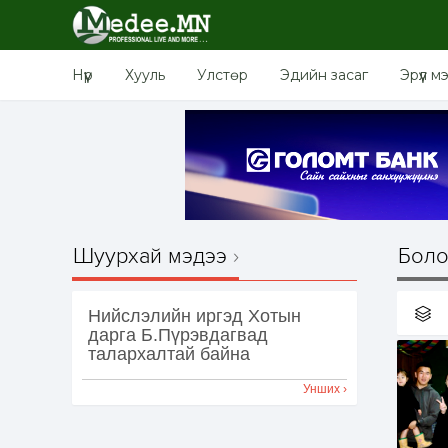
Нүүр
Хууль
Улстөр
Эдийн засаг
Эрүүл м
Шуурхай мэдээ
Боло
Нийслэлийн иргэд Хотын
дарга Б.Пүрэвдагвад
талархалтай байна
Унших ›