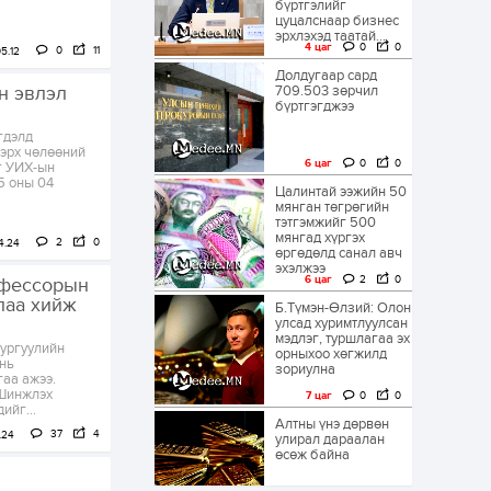
бүртгэлийг
цуцалснаар бизнес
эрхлэхэд таатай...
4 цаг
0
0
0
11
5.12
Долдугаар сард
н эвлэл
709.503 зөрчил
бүртгэгджээ
гдэлд
 эрх чөлөөний
6 цаг
0
0
ыг УИХ-ын
5 оны 04
Цалинтай ээжийн 50
мянган төгрөгийн
тэтгэмжийг 500
мянгад хүргэх
2
0
4.24
өргөдөлд санал авч
эхэлжээ
6 цаг
2
0
офессорын
лаа хийж
Б.Түмэн-Өлзий: Олон
улсад хуримтлуулсан
мэдлэг, туршлагаа эх
ургуулийн
орныхоо хөгжилд
 нь
зориулна
гаа ажээ.
 Шинжлэх
7 цаг
0
0
ийг...
Алтны үнэ дөрвөн
37
4
.24
улирал дараалан
өсөж байна