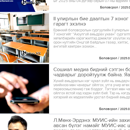
ыг 2025 оны 04 дүгээр сарын 07-ны өдрийн 14
Боловсрол
2025.0
II улирлын бие даалтын 7 хоног
гарагт эхэлнэ
Ерөнхий боловсролын сургуулийн II улирлын
7 хоногийг “Аюулгүй амьдрах ухаан” сургал
хөтөлбөрийн хэрэгжилтэд дэмжлэг үзүүлэх хү
орон нутгийн Онцгой байдлын газар, хэлтэс,
ангитай хамтран зохион...
Боловсрол
2025.0
Сошиал медиа бидний сэтгэн б
чадварыг доройтуулж байна. Яа
Хүний амьдралын нэг чухал зүйл нь амьдарч
үеийнхээ мөн чанарыг ойлгох, утга учир өгөх (
переосмысление) гэж боддог. Тэггвэл мөн ч
ойлгох ёстой хэд хэдэн зүйл бий. Тэр нь нэгдү
хэтэрхий их мэдээллийн урсгал бидний амьдр
Боловсрол
2025.0
Л.Мөнх-Эрдэнэ: МУИС-ийн захи
авсан бүлэг намайг МУИС-иас 