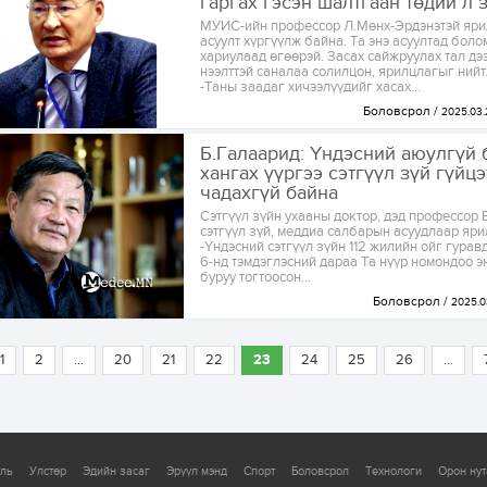
гаргах гэсэн шалтгаан төдий л 
МУИС-ийн профессор Л.Мөнх-Эрдэнэтэй яри
асуулт хүргүүлж байна. Та энэ асуултад бол
хариулаад өгөөрэй. Засах сайжруулах тал дэ
нээлттэй саналаа солилцон, ярилцлагыг ний
-Таны заадаг хичээлүүдийг хасах...
Боловсрол
2025.03.
Б.Галаарид: Үндэсний аюулгүй
хангах үүргээ сэтгүүл зүй гүйц
чадахгүй байна
Сэтгүүл зүйн ухааны доктор, дэд профессор 
сэтгүүл зүй, меддиа салбарын асуудлаар яри
-Үндэсний сэтгүүл зүйн 112 жилийн ойг гура
6-нд тэмдэглэсний дараа Та нүүр номондоо э
буруу тогтоосон...
Боловсрол
2025.0
1
2
...
20
21
22
23
24
25
26
...
уль
Улстөр
Эдийн засаг
Эрүүл мэнд
Спорт
Боловсрол
Технологи
Орон нут