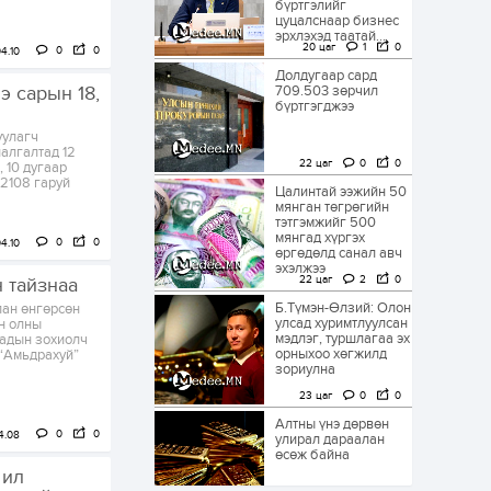
бүртгэлийг
цуцалснаар бизнес
эрхлэхэд таатай...
20 цаг
1
0
0
0
4.10
Долдугаар сард
э сарын 18,
709.503 зөрчил
бүртгэгджээ
уулагч
алгалтад 12
22 цаг
0
0
, 10 дугаар
 2108 гаруй
Цалинтай ээжийн 50
мянган төгрөгийн
тэтгэмжийг 500
мянгад хүргэх
0
0
4.10
өргөдөлд санал авч
эхэлжээ
22 цаг
2
0
 тайзнаа
Б.Түмэн-Өлзий: Олон
лан өнгөрсөн
улсад хуримтлуулсан
ин олны
мэдлэг, туршлагаа эх
ятадын зохиолч
орныхоо хөгжилд
 “Амьдрахуй”
зориулна
23 цаг
0
0
Алтны үнэ дөрвөн
0
0
4.08
улирал дараалан
өсөж байна
 ил