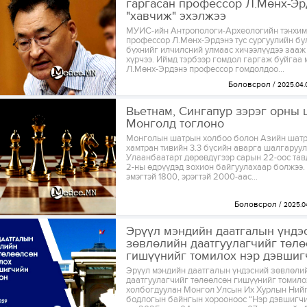
гаргасан профессор Л.Мөнх-Эр
"хавчиж" эхэлжээ
МУИС-ийн Антропологи-Археологийн тэнхи
профессор Л.Мөнх-Эрдэнэ тус сургуулийн бу
бүхнийг илчилсний улмаас хичээлүүдээ зааж
хүрчээ. Иймд тэрбээр гомдол гаргаж буйгаа 
Л.Мөнх-Эрдэнэ профессор гомдолдоо...
Боловсрол
2025.04.
Вьетнам, Сингапур зэрэг орны
Монголд тоглоно
Монголын шатрын холбоо болон Азийн шат
хамтран тивийн 3.3 бүсийн аварга шалгаруул
Улаанбаатарт дөрөвдүгээр сарын 22-оос тав
2-ны өдрүүдэд зохион байгуулахаар болжээ. 
эмэгтэй 1800, эрэгтэй 2000-аас...
Боловсрол
2025.0
Эрүүл мэндийн даатгалын үндэ
зөвлөлийн даатгуулагчийг төл
гишүүнийг томилох нэр дэвшигч
Эрүүл мэндийн даатгалын үндэсний зөвлөли
даатгуулагчийг төлөөлсөн гишүүнийг томило
холбогдуулан Монгол Улсын Их Хурлын Ний
бодлогын байнгын хорооноос “Нэр дэвшигчи