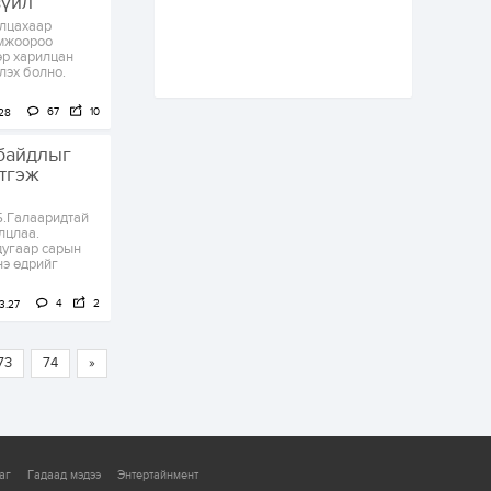
зүйл
цэцэрлэгийн цахим
лцахаар
бүртгэл энэ сарын 10-
омжоороо
нд эхэлнэ
эр харилцан
тлэх болно.
1 өдөр
0
0
16 төрлийн эмийг нэг
67
10
28
эх үүсвэрээс
худалдан авах
 байдлыг
журмыг баталлаа
этгэж
1 өдөр
0
0
Б.Галааридтай
Нэгдүгээр
лцлаа.
хорооллын арын
вдугаар сарын
замыг наймдугаар
нэ өдрийг
сарын 6-ны 23:00
цагаас түр хааж,
4
2
борооны ус...
3.27
1 өдөр
0
0
Б.Баярбаатар:
Төсвийн шинэчлэл
73
74
»
хийхгүй, урсгал
зардлаа
үргэлжлүүлэн тэлээд
байвал...
1 өдөр
2
0
Татварын өртэй
аг
Гадаад мэдээ
Энтертайнмент
шатахуун импортлогч