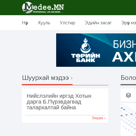
Нүүр
Хууль
Улстөр
Эдийн засаг
Эрүүл м
Шуурхай мэдээ
Боло
Нийслэлийн иргэд Хотын
дарга Б.Пүрэвдагвад
талархалтай байна
Унших ›