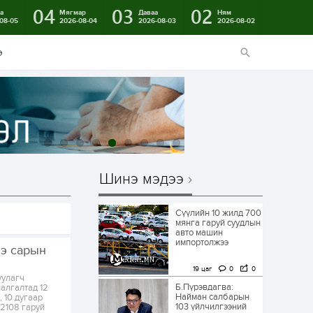
04
03
02
а
Мягмар
Даваа
Ням
08-05
2026-08-04
2026-08-03
2026-08-02
э
Шинэ мэдээ
Сүүлийн 10 жилд 700
мянга гаруй суудлын
авто машин
импортолжээ
нэ сарын
19 цаг
0
0
уулагч
Б.Пүрэвдагва:
алгалтад 12
Найман салбарын
, 10 дугаар
103 үйлчилгээний
 2108 гаруй