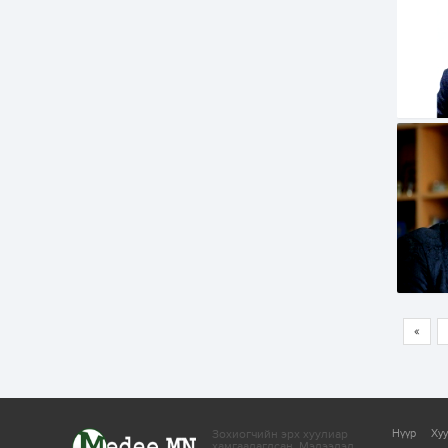
«
Зохиогчийн эрх хуулиар
Нүүр
Ху
хамгаалагдсан.
Мэдээлэл