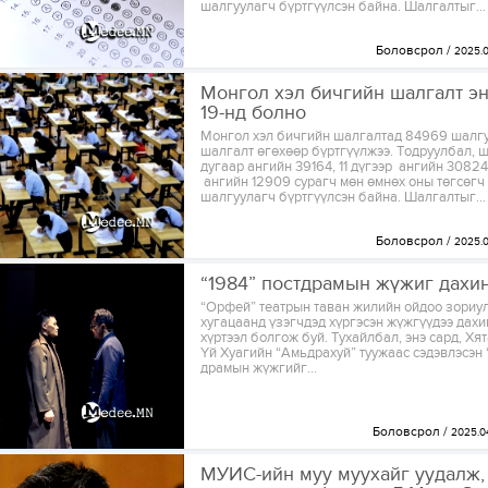
шалгуулагч бүртгүүлсэн байна. Шалгалтыг...
Боловсрол
2025.0
Монгол хэл бичгийн шалгалт эн
19-нд болно
Монгол хэл бичгийн шалгалтад 84969 шалг
шалгалт өгөхөөр бүртгүүлжээ. Тодруулбал, ш
дугаар ангийн 39164, 11 дүгээр ангийн 30824
ангийн 12909 сурагч мөн өмнөх оны төгсөгч
шалгуулагч бүртгүүлсэн байна. Шалгалтыг...
Боловсрол
2025.0
“1984” постдрамын жүжиг дахин
“Орфей” театрын таван жилийн ойдоо зориу
хугацаанд үзэгчдэд хүргэсэн жүжгүүдээ дах
хүртээл болгож буй. Тухайлбал, энэ сард, Х
Үй Хуагийн “Амьдрахуй” туужаас сэдэвлэсэн
драмын жүжгийг...
Боловсрол
2025.0
МУИС-ийн муу муухайг уудалж,