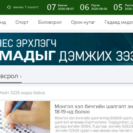
07
06
05
Баасан
Пүрэв
Лхагв
өмнөх 7 хоногт:
2026-08-07
2026-08-06
2026-
энд
Спорт
Боловсрол
Орон нутаг
Гадаад мэдэ
всрол
Нийт 3225 мэдээ байна
Монгол хэл бичгийн шалгалт э
18-19-нд болно
Монгол хэл бичгийн шалгалтад 84969 шалг
шалгалт өгөхөөр бүртгүүлжээ. Тодруулбал, ш
дугаар ангийн 39164, 11 дүгээр ангийн 30824
ангийн 12909 сурагч мөн өмнөх оны төгсөгч