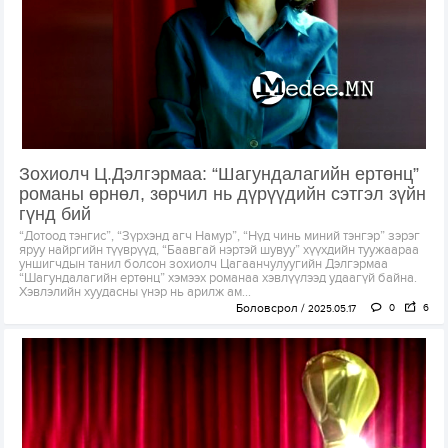
Зохиолч Ц.Дэлгэрмаа: “Шагундалагийн ертөнц”
романы өрнөл, зөрчил нь дүрүүдийн сэтгэл зүйн
гүнд бий
“Дотоод тэнгис”, “Зүрхэнд агч Намур”, “Нүд чинь миний тэнгэр” зэрэг
яруу найргийн түүврүүд, “Баавгай нэртэй шувуу” хүүхдийн туужаараа
уншигчдын танил болсон зохиолч Цагаанчулуугийн Дэлгэрмаа
“Шагундалагийн ертөнц” хэмээх романаа хэвлүүлээд удаагүй байна.
Хэвлэлийн хуудасны үнэр нь арилж ам...
Боловсрол
0
6
2025.05.17