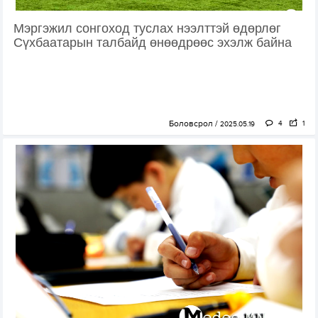
Мэргэжил сонгоход туслах нээлттэй өдөрлөг
Сүхбаатарын талбайд өнөөдрөөс эхэлж байна
Боловсрол
4
1
2025.05.19