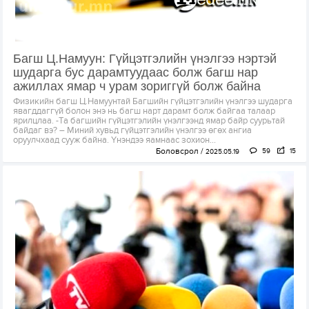
Багш Ц.Намуун: Гүйцэтгэлийн үнэлгээ нэртэй
шударга бус дарамтуудаас болж багш нар
ажиллах ямар ч урам зориггүй болж байна
Физикийн багш Ц.Намуунтай Багшийн гүйцэтгэлийн үнэлгээ шударга
явагддаггүй болон энэ нь багш нарт дарамт болж байгаа талаар
ярилцлаа. -Та багшийн гүйцэтгэлийн үнэлгээнд ямар байр суурьтай
байдаг вэ? – Миний хувьд гүйцэтгэлийн үнэлгээ өгөх ангиа
оруулчхаад сууж байна. Үнэндээ яамнаас зохион...
Боловсрол
59
15
2025.05.19