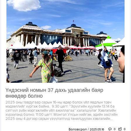
Үндэсний номын 37 дахь удаагийн баяр
өнөөдөр болно
2025 оны тавдугаар сарын 16-ны өдөр болох үйл явдлын товч
мэдээллийг хүргэж байна. 9:30 цагт: “Эрүүгийн хуулийн 13.14 ба
сэтгүүл зүйн мэргэжлийн үйл ажиллагаа” хэлэлцүүлэг Хэвлэлийн
хүрээлэнд болно. 11:00 цагт: Монгол Улсын нийгэм, эдийн засгийн
2025 оны 4 дүгээр сарын үзүүлэлтүүд танилцуулах хэвлэлийн...
Боловсрол
0
0
2025.05.16