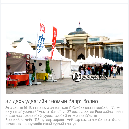
37 дахь удаагийн “Номын баяр” болно
Энэ сарын 16-18-ны өдрүүдэд жанжин Д.Сүхбаатарын талбайд “Илүү
их уншья” уриатай “Номын баяр”-ыг 37 дахь удаагаа Ерөнхийлөгчийн
ивээл дор зохион байгуулах гэж байна. Монгол Улсын
Ерөнхийлөгчийн 158 дугаар зарлиг, Нийтээр тэмдэглэх баярын болон
тэмдэглэлт өдрүүдийн тухай хуулийн дагуу...