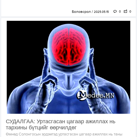
Боловсрол
0
0
2025.05.15
СУДАЛГАА: Уртасгасан цагаар ажиллах нь
тархины бүтцийг өөрчилдөг
Өмнөд Солонгосын эрдэмтэд уртасгасан цагаар ажиллах нь таны