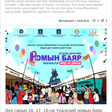
биеийн эрүүл мэндэд сөргөөр нөлөөлөөд зогсохгүй таны тархины
бүтцийг ч мөн өөрчилдөг болохыг тогтоожээ. Энэ тухай өчигдөрхөн
хэвлэгдсэн шинэ судалгааг Чун Ан их сургууль болон Йонсей их
сургуулийн эрдэмтэн, судлаачn; хамтран хийсэн...
Боловсрол
0
3
2025.05.14
Энэ сарын 16, 17, 18-нд Үндэсний номын баяр