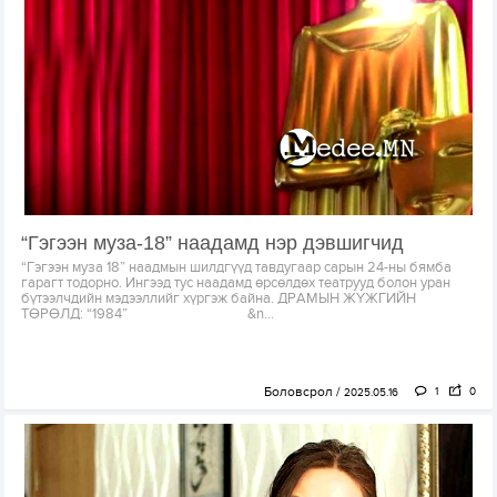
“Гэгээн муза-18” наадамд нэр дэвшигчид
“Гэгээн муза 18” наадмын шилдгүүд тавдугаар сарын 24-ны бямба
гарагт тодорно. Ингээд тус наадамд өрсөлдөх театрууд болон уран
бүтээлчдийн мэдээллийг хүргэж байна. ДРАМЫН ЖҮЖГИЙН
ТӨРӨЛД: “1984” &n...
Боловсрол
1
0
2025.05.16