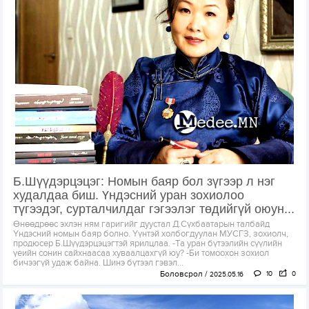
Б.Шүүдэрцэцэг: Номын баяр бол зүгээр л нэг
худалдаа биш. Үндэсний уран зохиолоо
түгээдэг, сурталчилдаг гэгээлэг төдийгүй оюун...
Өнөөдрөөс эхлэн ням гаригийг дуустал Д.Сүхбаатарын талбайд
Үндэсний номын баяр болно. Үүнтэй холбогдуулан МУСГЗ, зохиолч,
продюсер Б.Шүүдэрцэцэгтэй ярилцлаа. -Та уран бүтээлийн сүүлийн
үеийн сонин сайхнаасаа хуваалцахгүй юу? -Би томоохон зохиол
бичээгүй удаж байна. Шинэ бүтээл гэвэл...
Боловсрол
10
0
2025.05.16