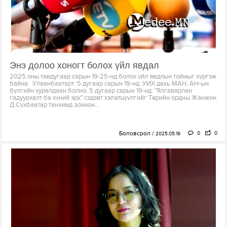
Энэ долоо хоногт болох үйл явдал
2025 оны тавдугаар сарын 19-25-нд болох үйл явдлын тоймыг хүргэж
байна. Улаанбаатарт: 5 дугаар сарын 19-нд: УИХ дахь МАН, АН-ын
бүлгийн хуралдаан болно. 5 дугаар сарын 19-нд: "Ялгаварлан
гадуурхалт ба хүний эрх" сэдэвт хэлэлцүүлгийг Төрийн ордны Жанжин
Д.Сүхбаатар танхимд зохион...
Боловсрол
0
0
2025.05.19