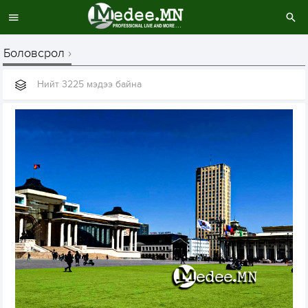
Боловсрол
Нийт 3225 мэдээ байна