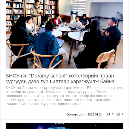
БНСУ-ын “Dreamy school” хөтөлбөрийг таван
сургууль дээр туршилтаар хэрэгжүүлж байна
БНСУ-ын Дрими ахлах сургуулийн хэрэгжүүлдэг PBL, time managment
хөтөлбөр нь хүүхэд нэг бүрийн сонирхолд тулгуурлан “Мэдлэг,
төлөвшил, хандлага”-ыг хөгжүүлэх цогц хөтөлбөр бөгөөд ахлах
ангийн сурагчид кредит системээр хичээлээ сонгож, гүнзгийрэн
судалж байгаа ажээ. Сурагчид шинжлэх ухаан...
Боловсрол
2
2
2025.03.24