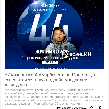
УИХ-ын дарга Д.Амарбаясгалан Монгол хүн
сансарт ниссэн түүхт өдрийн мэндчилгээ
дэвшүүлэв
Монгол хүн сансарт ниссэн, Монгол Оросын сансрын хамтарсан
нислэгийн түүхт өдрийн мэндийг нийт монголчууддаа өргөн
дэвшүүлье. Дөчин дөрвөн жилийн тэртээх энэ баяр бол Монгол хүний
мянга, мянган жилийн мөрөөдөл биелж, Монгол хүн бүрийн омогшил
бахархал бадарсан, Монгол Улсын XX зууны түүхийн...
Боловсрол
0
0
2025.03.22