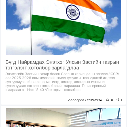
Бүгд Найрамдах Энэтхэг Улсын Засгийн газрын
тэтгэлэгт хөтөлбөр зарлагдлаа
Энэтхэгийн Засгийн газар болон Соёлын харилцааны зөвлөл /ICCR/-
өөс 2025-2026 оны хичээлийн жилд тус улсын нэр хүндтэй их дээд
сургуулиудад бакалавр, магистр, доктор, докторын түвшинд
суралцуулах тэтгэлэгт хөтөлбөрийг зарлалаа. Тавих ерөнхий
шаардлага: · Нас: 18-40 /Докторын хөтөлбөрт...
Боловсрол
0
1
2025.03.24