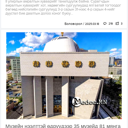
II улирлын амралтын хуваарийг танилцуулж байна. Сурагчдын
амралтын хуваарийг хот, хөдөөгийн сургуулиудад ялгаатай тогтоодог
бөгөөд нийслэлийн сургуулиуд 3-р сарын 31-нээс 4-р сарын 4-нийг
дуустал бие даалтын долоо хоног буюу...
Боловсрол
219
3
2025.03.18
Музейн нээлттэй өдрүүдээр 35 музейд 81 мянга