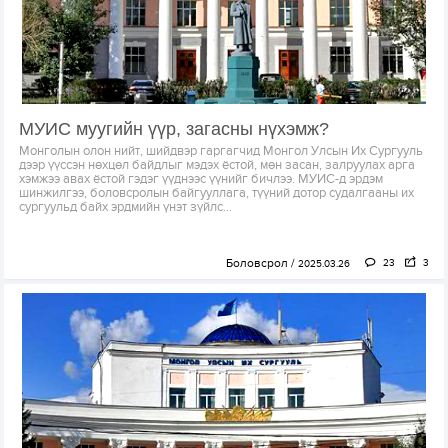
МУИС муугийн үүр, загасны нүхэмж?
Монголын олон нийт, шийдвэр гаргагчид Монгол Улсын Их Сургууль
дээр үүссэн нөхцөл байдлыг мэдэх ёстой, мөн засан, залруулах арга
хэмжээ авах ёстой гэдэг үүднээс үүнийг бичлээ. МУИС-д эрдэм
шинжилгээ, боловсролын байгууллага, түүний дотор судалгааны их
сургуульд байх эрдмийн үнэт зүйлс...
Боловсрол
23
3
2025.03.26