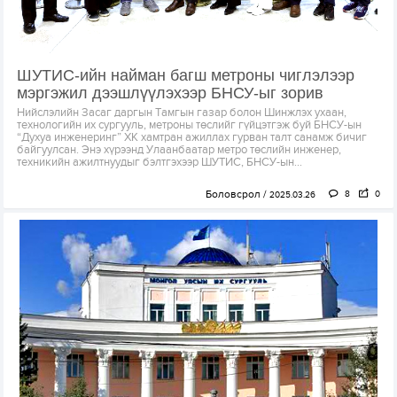
ШУТИС-ийн найман багш метроны чиглэлээр
мэргэжил дээшлүүлэхээр БНСУ-ыг зорив
Нийслэлийн Засаг даргын Тамгын газар болон Шинжлэх ухаан,
технологийн их сургууль, метроны төслийг гүйцэтгэж буй БНСУ-ын
“Духуа инженеринг” ХК хамтран ажиллах гурван талт санамж бичиг
байгуулсан. Энэ хүрээнд Улаанбаатар метро төслийн инженер,
техникийн ажилтнуудыг бэлтгэхээр ШУТИС, БНСУ-ын...
Боловсрол
8
0
2025.03.26