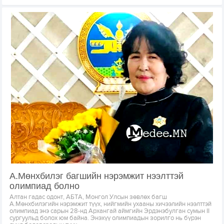
А.Мөнхбилэг багшийн нэрэмжит нээлттэй
олимпиад болно
Алтан гадас одонт, АБТА, Монгол Улсын зөвлөх багш
А.Мөнхбилэгийн нэрэмжит түүх, нийгмийн ухааны хичээлийн нээлттэй
олимпиад энэ сарын 28-нд Архангай аймгийн Эрдэнэбулган сумын II
сургуульд болох юм байна. Энэхүү олимпиадын зорилго нь бүрэн