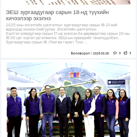
ЭЕШ зургаадугаар сарын 18-нд түүхийн
хичээлээр эхэлнэ
2025 оны элсэлтийн шалгалтыг зургаадугаар сарын 18-21-ний
өдрүүдэд зохион байгуулна. Элсэлтийн шалгалтын
бүртгэл хоёрдугаар сарын 17-нд эхэлсэн ба дөрөвдүгээр сарын 20-ны
18:00 цаг хүртэл үргэлжилнэ. ЭЕШ-ын хуваарийг танилцуулбал,
Зургаадугаар сарын 18 /Лхагва гараг/ Түүх -...
Боловсрол
0
3
2025.03.26