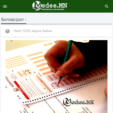
Боловсрол
Нийт 3225 мэдээ байна