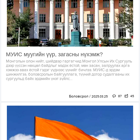
МУИС муугийн үүр, загасны нүхэмж?
Монголын олон нийт, шийдвэр гаргагчид Монгол Улсын Их Сургууль
дээр үүссэн нөхцөл байдлыг мэдэх ёстой, мөн засан, залруулах арга
хэмжээ авах ёстой гэдэг үүднээс үүнийг бичлээ. МУИС-д эрдэм
шинжилгээ, боловсролын байгууллага, түүний дотор судалгааны их
сургуульд байх эрдмийн үнэт зүйлс...
Боловсрол
87
45
2025.03.25