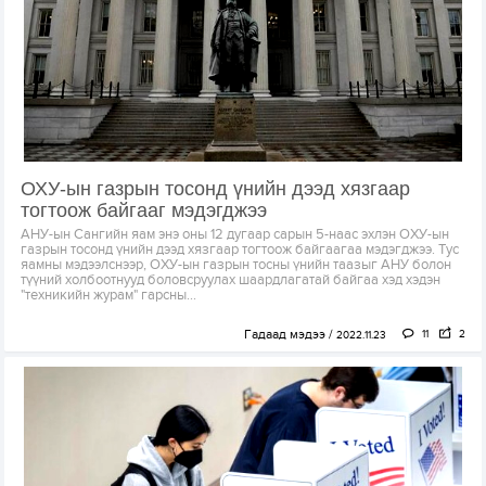
ОХУ-ын газрын тосонд үнийн дээд хязгаар
тогтоож байгааг мэдэгджээ
АНУ-ын Сангийн яам энэ оны 12 дугаар сарын 5-наас эхлэн ОХУ-ын
газрын тосонд үнийн дээд хязгаар тогтоож байгаагаа мэдэгджээ. Тус
яамны мэдээлснээр, ОХУ-ын газрын тосны үнийн таазыг АНУ болон
түүний холбоотнууд боловсруулах шаардлагатай байгаа хэд хэдэн
"техникийн журам" гарсны...
Гадаад мэдээ
11
2
2022.11.23