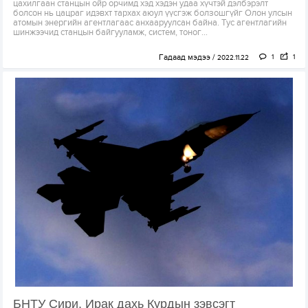
цахилгаан станцын ойр орчимд хэд хэдэн удаа хүчтэй дэлбэрэлт
болсон нь цацраг идэвхт тархах аюул үүсгэж болзошгүйг Олон улсын
атомын энергийн агентлагаас анхааруулсан байна. Тус агентлагийн
шинжээчид станцын байгууламж, систем, тоног...
Гадаад мэдээ
1
1
2022.11.22
БНТУ Сири, Ирак дахь Курдын зэвсэгт