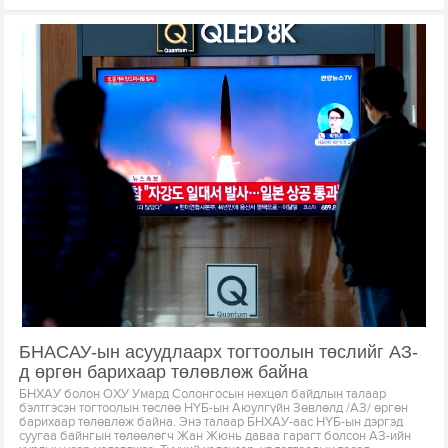
БНАСАУ-ын асуудлаарх тогтоолын төслийг АЗ-
д өргөн барихаар төлөвлөж байна
БНХАУ болон ОХУ Умард Солонгосын нөхцөл байдлын талаар
бэлтгэсэн тогтоолын төслөө НҮБ-ын Аюулгүйн Зөвлөлд /АЗ/ өргөн
барихаар төлөвлөж байна. Энэ талаар БНХАУ-аас НҮБ-ын дэргэд
суугаа байнгын төлөөлөгч Жан Жюнь даваа гарагт болсон АЗ-ийн