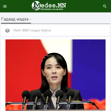
Гадаад мэдээ
Нийт 8867 мэдээ байна