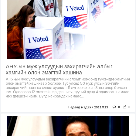
АНУ-ын муж улсуудын захирагчийн албыг
хамгийн олон эмэгтэй хашина
АНУ-ын муж улсуудын захирагчийн албыг ирэх онд түүхэндээ хамгийн
олон эмэгтэй хашихаар болжээ. Тус улсад 50 муж улсын 36-гийн
захирагчийг сонгох санал хураалт 11 дүгээр сарын 8-ны өдөр болсон
юм. Одоогоор 12 эмэгтэй нэр дэвшигч, түүний дунд Ардчилсан намаас
нэр дэвшсэн найм, Бүгд найрамдах намаас...
Гадаад мэдээ
0
0
2022.11.23