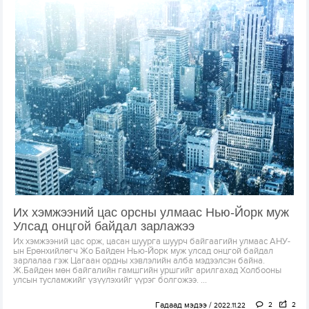
Их хэмжээний цас орсны улмаас Нью-Йорк муж
Улсад онцгой байдал зарлажээ
Их хэмжээний цас орж, цасан шуурга шуурч байгаагийн улмаас АНУ-
ын Ерөнхийлөгч Жо Байден Нью-Йорк муж улсад онцгой байдал
зарлалаа гэж Цагаан ордны хэвлэлийн алба мэдээлсэн байна.
Ж.Байден мөн байгалийн гамшгийн уршгийг арилгахад Холбооны
улсын тусламжийг үзүүлэхийг үүрэг болгожээ. ...
Гадаад мэдээ
2
2
2022.11.22