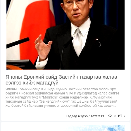
Японы Ерөнхий сайд Засгийн газартаа халаа
сэлгээ хийж магадгүй
Японы Ерөнхий сайд Кишида Фүмио Засгийн газартаа болон эрх
баригч Либерал ардчилсан намын /ЛАН/ удирдлагад халаа сэлгээ
хийж магадгүй тухай “Mainichi” сонин мэдээлжээ. К.Фүмиогийн
танхимын сайд нар “Эв нэгдлийн сүм” гэх шашны байгууллагатай
холбоотой байсныхаа улмаас огцорсонтой холбоотой хэд хэдэн...
Гадаад мэдээ
0
2
2022.11.23