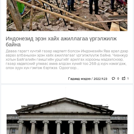
Индонезид эрэн хайх ажиллагаа үргэлжилж
байна
Даваа гарагт хүчтэй газар хөдлөлт болсон Индонезийн Ява арал дээр
аврах албаныхан эрэн хайх ажиллагааг үргэлжлүүлж байна. Чианжур
хотын Байгалийн гамшгийн уршгийг арилгах хорооны мэдээлснээр,
газар хөдөлсний улмаас амиа алдсан хүний тоо 268-д хүрч нэмэгдэж,
олон зуун хүн гэмтэж бэртжээ. Одоогоор...
Гадаад мэдээ
0
1
2022.11.23