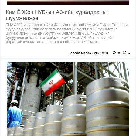
Ким Ё Жон НҮБ-ын АЗ-ийн хуралдааныг
шүүмжилжээ
БНАСАУ-ын удирдагч Ким Жөн Уны эмэгтэй дүү Ким Ё Жон Пёньяны
сүүлд явуулсан тив алгасагч баллистик пуужингийн туршилтыг
шүүмжилсэн НҮБ-ын Аюулгүйн Зөвлөлийн /АЗ/ гишүүдийг
буруушаасан мэдэгдэл хийжээ. Ким Ё Жон АЗ-ийн гишүүдийг
яаралтай хуралдсанаас нэг хоногийн дараа мягмар...
Гадаад мэдээ
8
2
2022.11.23