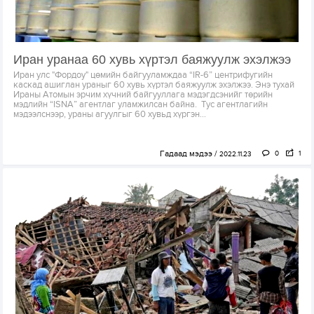
Иран уранаа 60 хувь хүртэл баяжуулж эхэлжээ
Иран улс "Фордоу" цөмийн байгууламждаа “IR-6” центрифугийн
каскад ашиглан ураныг 60 хувь хүртэл баяжуулж эхэлжээ. Энэ тухай
Ираны Атомын эрчим хүчний байгууллага мэдэгдсэнийг төрийн
мэдлийн “ISNA” агентлаг уламжилсан байна. Тус агентлагийн
мэдээлснээр, ураны агуулгыг 60 хувьд хүргэн...
Гадаад мэдээ
0
1
2022.11.23