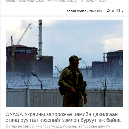
хурлын үеэр мэдэгджээ. Түүний хэлснээр, уг тогтоолын төсөл...
Гадаад мэдээ
0
2
2022.11.22
ОУАЭА Украины запорожье цөмийн цахилгаан
станц руу гал нээснийг зэмлэн буруутгаж байна
Өнгөрсөн бямба, ням гарагуудад Украины запорожье цөмийн