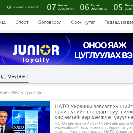
07
06
05
Баасан
Пүрэв
Лхагв
өмнөх 7 хоногт:
2026-08-07
2026-08-06
2026-
энд
Спорт
Боловсрол
Орон нутаг
Гадаад мэдэ
ад мэдээ
Нийт 8867 мэдээ байна
НАТО Украины зэвсэгт хүчнийг
орчин үеийн стандарт руу шилж
системтэйгээр дэмжлэг үзүүлн
НАТО-гийн ерөнхий нарийн бичгийн дарга 
түрэмгийллийг ялж гарахад нь Украиныг урт
дэмжлэг үзүүлэхээ амлалаа. НАТО Украиныг