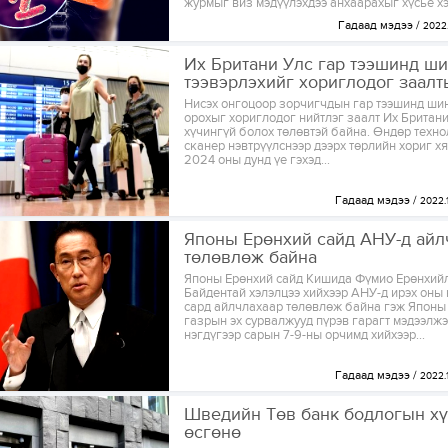
журмыг виз мэдүүлэхдээ анхаарахыг хүсье хэ
Гадаад мэдээ
2022.
Их Британи Улс гар тээшинд ш
тээвэрлэхийг хориглодог заалт
Нисэх онгоцоор зорчигчдын гар тээшинд шин
орохыг хориглодог нийтлэг заалт Их Британи
хүчингүй болох төлөвтэй байна. Өндөр техн
сканер нэвтрүүлснээр дээрх төрлийн хориг х
2024 оны дунд үе гэхэд...
Гадаад мэдээ
2022.1
Японы Ерөнхий сайд АНУ-д айл
төлөвлөж байна
Японы Ерөнхий сайд Кишида Фүмио Ерөнхий
Байдентай хэлэлцээ хийхээр АНУ-д ирэх оны 
сард айлчлахаар төлөвлөж байна гэж Японы
газрын эх сурвалжууд пүрэв гарагт мэдээлж
нэгдүгээр сарын 7-9-ны орчимд хийхээр...
Гадаад мэдээ
2022.1
Шведийн Төв банк бодлогын хү
өсгөнө