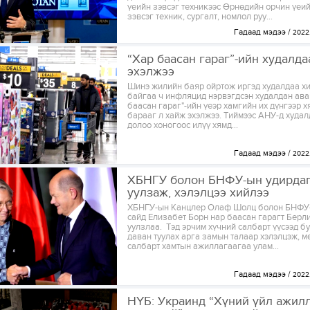
үеийн зэвсэг техникээс Өрнөдийн орчин үеи
зэвсэг техник, сургалт, номлол руу...
Гадаад мэдээ
2022.
“Хар баасан гараг”-ийн худалд
эхэлжээ
Шинэ жилийн баяр ойртож иргэд худалдаа хи
байгаа ч инфляцид нэрвэгдсэн худалдан ава
баасан гараг"-ийн үеэр хамгийн их дүнгээр 
барааг л хайж эхэлжээ. Тиймээс АНУ-д худал
долоо хоногоос илүү хямд...
Гадаад мэдээ
2022.
ХБНГУ болон БНФУ-ын удирда
уулзаж, хэлэлцээ хийлээ
ХБНГУ-ын Канцлер Олаф Шолц болон БНФУ
сайд Елизабет Борн нар баасан гарагт Берл
уулзлаа. Тэд эрчим хүчний салбарт үүсээд б
даван туулах арга замын талаар хэлэлцэж, м
салбарт хамтын ажиллагаагаа улам...
Гадаад мэдээ
2022.
НҮБ: Украинд “Хүний үйл ажил