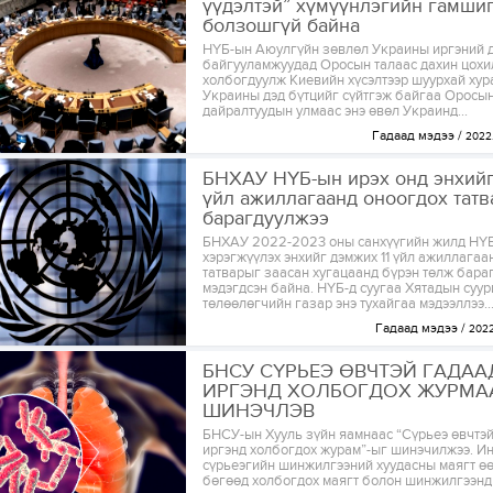
үүдэлтэй” хүмүүнлэгийн гамшиг
болзошгүй байна
НҮБ-ын Аюулгүйн зөвлөл Украины иргэний д
байгууламжуудад Оросын талаас дахин цохил
холбогдуулж Киевийн хүсэлтээр шуурхай хур
Украины дэд бүтцийг сүйтгэж байгаа Оросы
дайралтуудын улмаас энэ өвөл Украинд...
Гадаад мэдээ
2022.
БНХАУ НҮБ-ын ирэх онд энхийг
үйл ажиллагаанд оноогдох татв
барагдуулжээ
БНХАУ 2022-2023 оны санхүүгийн жилд НҮБ
хэрэгжүүлэх энхийг дэмжих 11 үйл ажиллагаа
татварыг заасан хугацаанд бүрэн төлж бара
мэдэгдсэн байна. НҮБ-д суугаа Хятадын суур
төлөөлөгчийн газар энэ тухайгаа мэдээллээ..
Гадаад мэдээ
2022
БНСУ СҮРЬЕЭ ӨВЧТЭЙ ГАДА
ИРГЭНД ХОЛБОГДОХ ЖУРМА
ШИНЭЧЛЭВ
БНСУ-ын Хууль зүйн яамнаас “Сүрьеэ өвчтэ
иргэнд холбогдох журам”-ыг шинэчилжээ. Ин
сүрьеэгийн шинжилгээний хуудасны маягт ө
бөгөөд холбогдох маягт болон шинжилгээнд