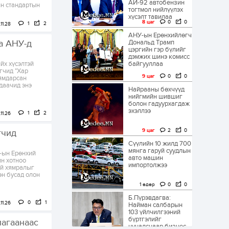
АИ-92 автобензин
йн стандартын
тогтмол нийлүүлэх
хүсэлт тавилаа
8 цаг
0
0
1
2
11.28
АНУ-ын Ерөнхийлөгч
аа АНУ-д
Дональд Трамп
цэргийн гэр бүлийг
дэмжих шинэ комисс
йх хүсэлтэй
байгууллаа
гчид "Хар
9 цаг
0
0
хямдарсан
даачид энэ
Найрааны бөхчүүд
нийгмийн шившиг
болон гадуурхагдаж
эхэллээ
1
2
11.26
9 цаг
2
0
гчид
Сүүлийн 10 жилд 700
мянга гаруй суудлын
-ын Ерөнхий
авто машин
ин хотноо
импортолжээ
уй хямралыг
өн бусад олон
1 өдөр
0
0
Б.Пүрэвдагва:
0
1
11.26
Найман салбарын
103 үйлчилгээний
бүртгэлийг
лагаанаас
цуцалснаар бизнес