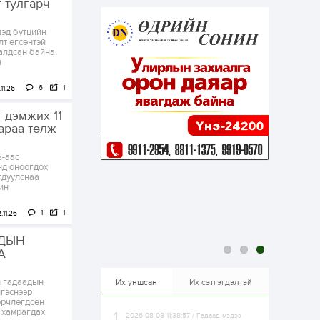
 тулгарч
эрхлэхэд таатай...
1 өдөр
1
0
эд бүтцийн
Долдугаар сард
т өгсөнтэй
709.503 зөрчил
алдсан байна.
бүртгэгджээ
н
6
1
11.26
1 өдөр
0
0
Цалинтай ээжийн 50
 дэмжих 11
мянган төгрөгийн
араа төлж
тэтгэмжийг 500
мянгад хүргэх
өргөдөлд санал авч
-аас
эхэлжээ
1 өдөр
2
0
нд оноогдох
гдуулснаа
Б.Түмэн-Өлзий: Олон
ин
улсад хуримтлуулсан
.
мэдлэг, туршлагаа эх
орныхоо хөгжилд
1
1
.11.26
зориулна
АДЫН
1 өдөр
0
0
А
Алтны үнэ дөрвөн
улирал дараалан
өсөж байна
й гадаадын
Их уншсан
Их сэтгэгдэлтэй
гэснээр
өрчлөгдсөн
 хамрагдах
2026-08-08 11:38:57 / Гадаад мэдээ
1 өдөр
0
0