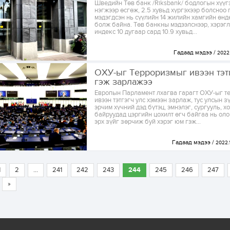
Шведийн Төв банк /Riksbank/ бодлогын хүүгэ
нэгжээр өсгөж, 2.5 хувьд хүргэхээр болсноо 
мэдэгдсэн нь сүүлийн 14 жилийн хамгийн өнд
болж байна. Төв банкны мэдээлснээр, хэрэг
индекс 10 дугаар сард 10.9 хувьд...
Гадаад мэдээ
2022.
ОХУ-ыг Терроризмыг ивээн тэт
гэж зарлажээ
Европын Парламент лхагва гарагт ОХУ-ыг т
ивээн тэтгэгч улс хэмээн зарлаж, тус улсын 
эрчим хүчний дэд бүтэц, эмнэлэг, сургууль, х
байруудад цэргийн цохилт өгч байгаа нь оло
эрх зүйг зөрчиж буй хэрэг юм гэж...
Гадаад мэдээ
2022.1
1
2
...
241
242
243
244
245
246
247
»