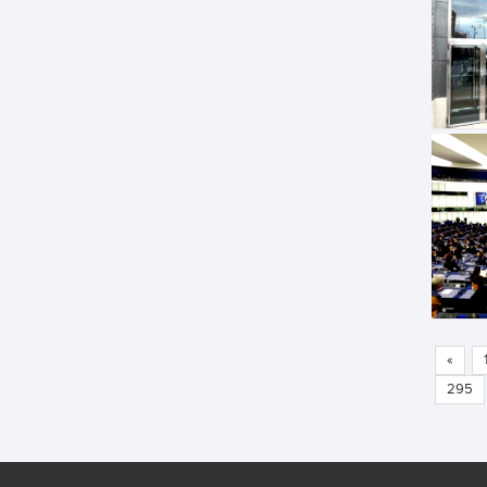
«
295