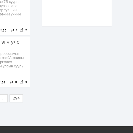
э 75 суурь
Аймгуудад
пүрэв гарагт
тулгамдаж буй
өр түвшин
асуудлуудыг долоо
лээний үнийн
хоног бүр Засгийн
газрын...
2 өдөр
0
0
УИХ-ын дарга
1
2
11.25
С.Бямбацогт төрийг
төлөөлөн Сутай
гэгч улс
хайрхны тэнгэрийг
тахих төрийн
тахилгад оролцлоо
ерроризмыг
2 өдөр
4
0
зүгээс Украины
оргодох
“Хотын дарга сонсож
н улсын хууль
байна” 150150 тусгай
дугаарыг
наймдугаар сарын
14-нөөс ажиллуулж...
8
3
1.24
2 өдөр
0
0
“Чингис хаан” олон
улсын нисэх буудал
...
294
руу нийтийн тээврийн
автобус 24 цагаар
үйлчилж байна
2 өдөр
1
0
Нийслэлийн
цэцэрлэгийн цахим