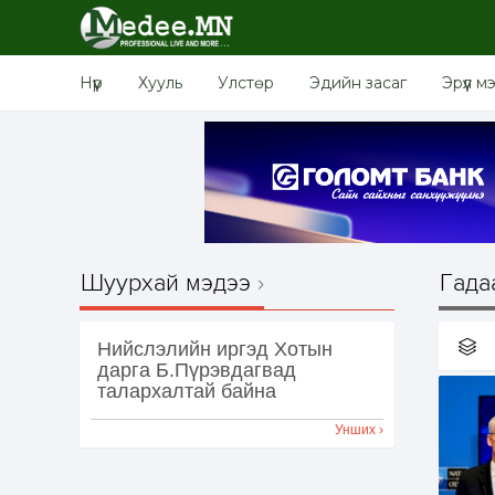
Нүүр
Хууль
Улстөр
Эдийн засаг
Эрүүл м
Шуурхай мэдээ
Гада
Нийслэлийн иргэд Хотын
дарга Б.Пүрэвдагвад
талархалтай байна
Унших ›