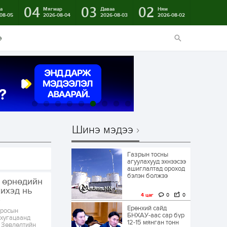
04
03
02
а
Мягмар
Даваа
Ням
08-05
2026-08-04
2026-08-03
2026-08-02
э
Шинэ мэдээ
Газрын тосны
агуулахууд эхнээсээ
ашиглалтад ороход
бэлэн болжээ
 өрнөдийн
ихэд нь
4 цаг
0
0
э
Ерөнхий сайд
Оросын
БНХАУ-аас сар бүр
 хугацаанд
12-15 мянган тонн
 Зөвлөлтийн