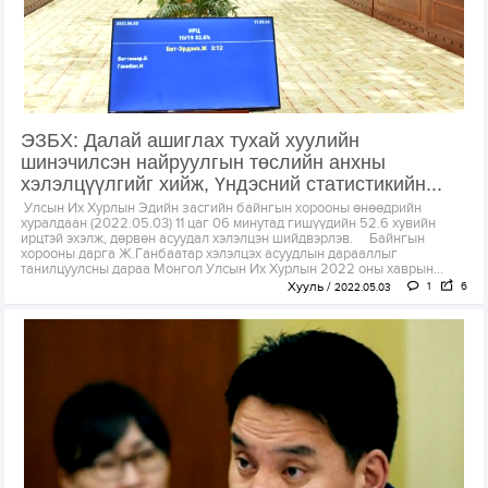
ЭЗБХ: Далай ашиглах тухай хуулийн
шинэчилсэн найруулгын төслийн анхны
хэлэлцүүлгийг хийж, Үндэсний статистикийн...
Улсын Их Хурлын Эдийн засгийн байнгын хорооны өнөөдрийн
хуралдаан (2022.05.03) 11 цаг 06 минутад гишүүдийн 52.6 хувийн
ирцтэй эхэлж, дөрвөн асуудал хэлэлцэн шийдвэрлэв. Байнгын
хорооны дарга Ж.Ганбаатар хэлэлцэх асуудлын дарааллыг
танилцуулсны дараа Монгол Улсын Их Хурлын 2022 оны хаврын...
Хууль
1
6
2022.05.03