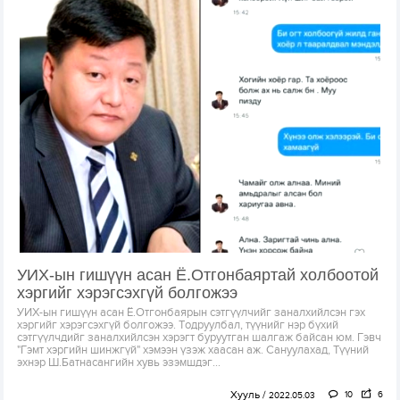
УИХ-ын гишүүн асан Ё.Отгонбаяртай холбоотой
хэргийг хэрэгсэхгүй болгожээ
УИХ-ын гишүүн асан Ё.Отгонбаярын сэтгүүлчийг заналхийлсэн гэх
хэргийг хэрэгсэхгүй болгожээ. Тодруулбал, түүнийг нэр бүхий
сэтгүүлчдийг заналхийлсэн хэрэгт буруутган шалгаж байсан юм. Гэвч
"Гэмт хэргийн шинжгүй" хэмээн үзэж хаасан аж. Сануулахад, Түүний
эхнэр Ш.Батнасангийн хувь эзэмшдэг...
Хууль
10
6
2022.05.03