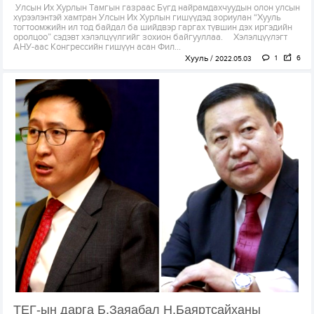
Улсын Их Хурлын Тамгын газраас Бүгд найрамдахчуудын олон улсын
хүрээлэнтэй хамтран Улсын Их Хурлын гишүүдэд зориулан “Хууль
тогтоомжийн ил тод байдал ба шийдвэр гаргах түвшин дэх иргэдийн
оролцоо” сэдэвт хэлэлцүүлгийг зохион байгууллаа. Хэлэлцүүлэгт
АНУ-аас Конгрессийн гишүүн асан Фил...
Хууль
1
6
2022.05.03
ТЕГ-ын дарга Б.Заяабал Н.Баяртсайханы