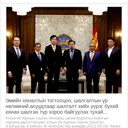
Эмийн хяналтын тогтолцоо, шалгалтын үр
нөлөөний асуудлаар шалгалт хийх үүрэг бүхий
хянан шалгах түр хороо байгуулах тухай...
Улсын Их Хурлын гишүүн, Инновац, цахим бодлогын байнгын
хорооны дарга Н.Учрал, Улсын Их Хурлын гишүүн Д.Батлут,
Э.Батшугар, Б.Бейсен, Ж.Чинбүрэн нар өнөөдөр (2022.05.03) “Хянан