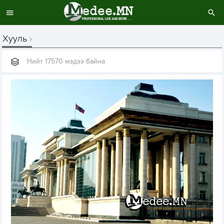
Хууль
Нийт 17570 мэдээ байна