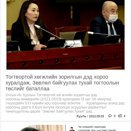
Тогтвортой хөгжлийн зорилгын дэд хороо
хуралдаж, Зөвлөл байгуулах тухай тогтоолын
төслийг баталлаа
Улсын Их Хурлын Тогтвортой хөгжлийн зорилгын дэд
хорооны өнөөдрийн (2022.0503) хуралдаан 13 цаг 06 минутад
гишүүдийн 57,1 хувийн ирц хүрснээр эхэллээ. Хуралдааны эхэнд дэд
хорооны дарга Х.Булгантуяа хэлэлцэх асуудлын дарааллыг
танилцуулсны дараа “Зөвлөл байгуулах тухай” дэд...
Хууль
0
4
2022.05.03