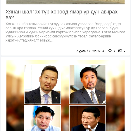
Хянан шалгах түр хороод ямар үр дүн авчрах
вэ?
Хөгжлийн банкны өрийг цуглуулах ажилд улсаараа “мордоод” хэдэн
сарын ард гарлаа. Үүний хүчинд чамлахааргүй үр дүн гарав. Хууль
хүчнийнхэн ч хүчин чармайлт гаргаж байгаа харагдана. Гэтэл Монгол
Улсын Хөгжлийн банкнаас санхүүжүүлсэн төсөл, хөтөлбөрийн
хэрэгжилтэд хяналт тавьж...
Хууль
3
2
2022.05.04