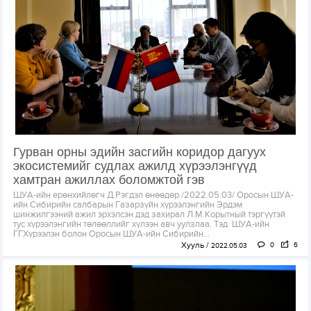
Гурван орны эдийн засгийн коридор дагуух
экосистемийг судлах ажилд хүрээлэнгүүд
хамтран ажиллах боломжтой гэв
ШУА-ийн ерөнхийлөгч Д.Рэгдэл өнөөдөр /2022.05.03/ Оросын ШУА-
ийн Сибирийн салбарын Газарзүйн хүрээлэнгийн Эрдэм
шинжилгээний ажил эрхэлсэн дэд захирал Л.М.Корытный тэргүүтэй
тус хүрээлэнгийн төлөөллийг хүлээн авч уулзлаа. Тэд ШУА-ийн
ГГХүрээлэн болон Оросын ШУА-ийн Сибирийн...
Хууль
0
6
2022.05.03