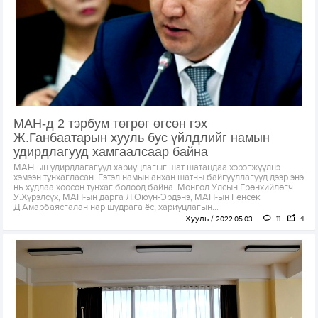
МАН-д 2 тэрбум төгрөг өгсөн гэх
Ж.Ганбаатарын хууль бус үйлдлийг намын
удирдлагууд хамгаалсаар байна
МАН-ын удирдлагагууд хариуцлагыг шат шатандаа хэрэгжүүлнэ
хэмээн тунхагласан. Гэтэл намын анхан шатны байгууллагууд дээр энэ
нь худлаа хоосон тунхаг болоод байна. Монгол Улсын Ерөнхийлөгч
У.Хүрэлсүх, МАН-ын дарга Л.Оюун-Эрдэнэ, МАН-ын Генсек
Д.Амарбаясгалан нар шудрага ёс, хариуцлагын...
Хууль
11
4
2022.05.03