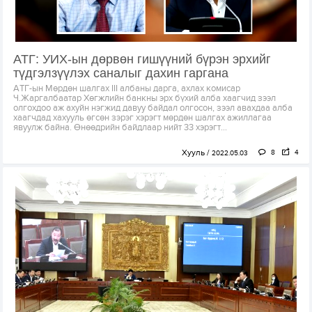
АТГ: УИХ-ын дөрвөн гишүүний бүрэн эрхийг
түдгэлзүүлэх саналыг дахин гаргана
АТГ-ын Мөрдөн шалгах III албаны дарга, ахлах комисар
Ч.Жаргалбаатар Хөгжлийн банкны эрх бүхий алба хаагчид зээл
олгохдоо аж ахуйн нэгжид давуу байдал олгосон, зээл авахдаа алба
хаагчдад хахууль өгсөн зэрэг хэрэгт мөрдөн шалгах ажиллагаа
явуулж байна. Өнөөдрийн байдлаар нийт 33 хэрэгт...
Хууль
8
4
2022.05.03