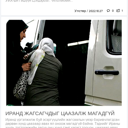
УИХ-ын гишүүн Ц.Идэрбат: -Ипотекийн...
Улстөр
0
1
2022.10.27
ИРАНД ЖАГСАГЧДЫГ ЦААЗАЛЖ МАГАДГҮЙ
Иранд үргэлжилж буй эсэргүүцлийн жагсаалын үеэр баривчлагдсан
дөрвөн хүнд цаазаар авах ял оноож магадгүй байна. Тэднийг Ираны
хууль тогтоомжийн дагуу онц хүнд гэмт хэрэгт тооцон, цаазаар авах