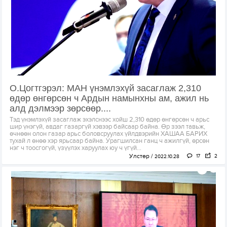
О.Цогтгэрэл: МАН үнэмлэхүй засаглаж 2,310
өдөр өнгөрсөн ч Ардын намынхны ам, ажил нь
алд дэлмээр зөрсөөр....
Тэд үнэмлэхүй засаглаж эхэлснээс хойш 2,310 өдөр өнгөрсөн ч арьс
шир үнэгүй, авдаг газаргүй хэвээр байсаар байна. Өр зээл тавьж,
өчнөөн олон газар арьс боловсруулах үйлдвэрийн ХАШАА БАРИХ
тухай л өнөө хэр ярьсаар байна. Урагшилсан ганц ч ажилгүй, өрсөн
нэг ч тоосгогүй, үзүүлэх харуулах юу ч үгүй...
Улстөр
17
2
2022.10.28