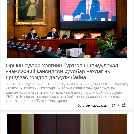
Оршин суугаа хаягийн бүртгэл шилжүүлэхэд
үнэмлэхний канондсон хуулбар нэхдэг нь
иргэдээс гомдол дагуулж байна
Энэ оны тавдугаар сарын 1-нээс Цахим хөгжлийг дэмжих багц хуулиуд
хэрэгжиж эхэлсэн. Гэтэл төрийн зарим үйлчилгээн дээр хуулиас
давсан журам хэрэгжиж, иргэдэд чирэгдэл учруулж байгаа асуудал
УИХ-ын Инновац, цахим бодлогын байнгын хорооны хуралдааны
үеэр хөндөгдлөө. Тухайлбал, оршин...
Улстөр
2
1
2022.10.27