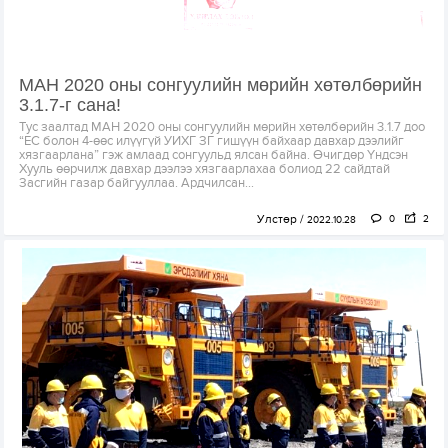
МАН 2020 оны сонгуулийн мөрийн хөтөлбөрийн
3.1.7-г сана!
Тус заалтад МАН 2020 оны сонгуулийн мөрийн хөтөлбөрийн 3.1.7 доо
“ЕС болон 4-өөс илүүгүй УИХГ ЗГ гишүүн байхаар давхар дээлийг
хязгаарлана” гэж амлаад сонгуульд ялсан байна. Өчигдөр Үндсэн
Хууль өөрчилж давхар дээлээ хязгаарлахаа болиод 22 сайдтай
Засгийн газар байгууллаа. Ардчилсан...
Улстөр
0
2
2022.10.28