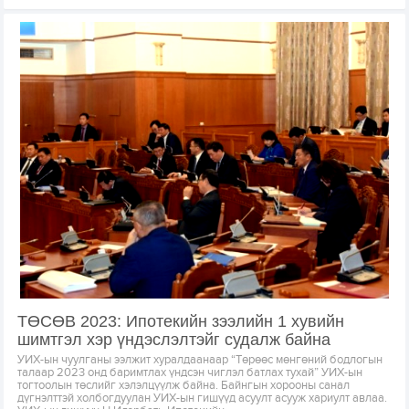
ТӨСӨВ 2023: Ипотекийн зээлийн 1 хувийн
шимтгэл хэр үндэслэлтэйг судалж байна
УИХ-ын чуулганы ээлжит хуралдаанаар “Төрөөс мөнгөний бодлогын
талаар 2023 онд баримтлах үндсэн чиглэл батлах тухай” УИХ-ын
тогтоолын төслийг хэлэлцүүлж байна. Байнгын хорооны санал
дүгнэлттэй холбогдуулан УИХ-ын гишүүд асуулт асууж хариулт авлаа.