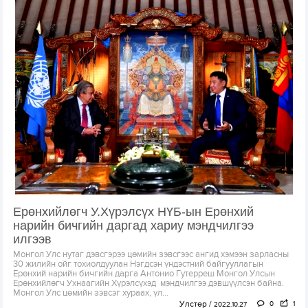
Ерөнхийлөгч У.Хүрэлсүх НҮБ-ын Ерөнхий
нарийн бичгийн даргад хариу мэндчилгээ
илгээв
Монгол Улс нутаг дэвсгэрээ цөмийн зэвсгээс ангид хэмээн зарласны
30 жилийн ойг тохиолдуулан Нэгдсэн үндэстний байгууллагын
Ерөнхий нарийн бичгийн дарга Антонио Гутерреш Монгол Улсын
Ерөнхийлөгч Ухнаагийн Хүрэлсүхэд мэндчилгээ дэвшүүлсэн байна.
Монгол Улс цөмийн зэвсэг хураах, үл...
Улстөр
0
1
2022.10.27