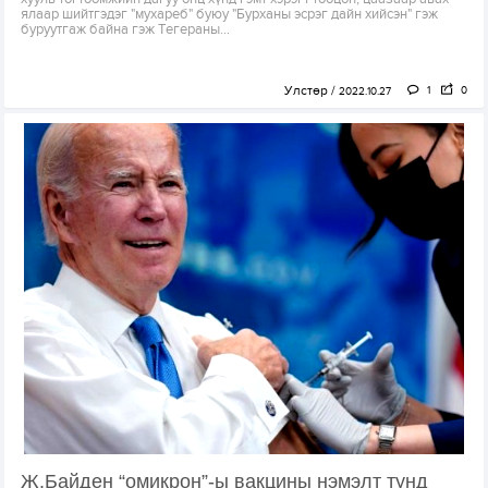
ялаар шийтгэдэг "мухареб" буюу "Бурханы эсрэг дайн хийсэн" гэж
буруутгаж байна гэж Тегераны...
Улстөр
1
0
2022.10.27
Ж.Байден “омикрон”-ы вакцины нэмэлт тунд