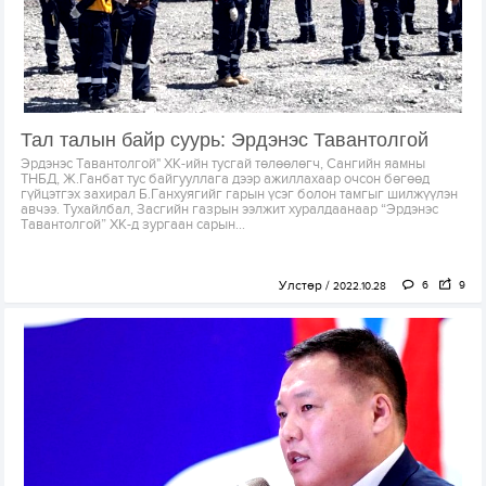
Тал талын байр суурь: Эрдэнэс Тавантолгой
Эрдэнэс Тавантолгой" ХК-ийн тусгай төлөөлөгч, Сангийн яамны
ТНБД, Ж.Ганбат тус байгууллага дээр ажиллахаар очсон бөгөөд
гүйцэтгэх захирал Б.Ганхуягийг гарын үсэг болон тамгыг шилжүүлэн
авчээ. Тухайлбал, Засгийн газрын ээлжит хуралдаанаар “Эрдэнэс
Тавантолгой” ХК-д зургаан сарын...
Улстөр
6
9
2022.10.28