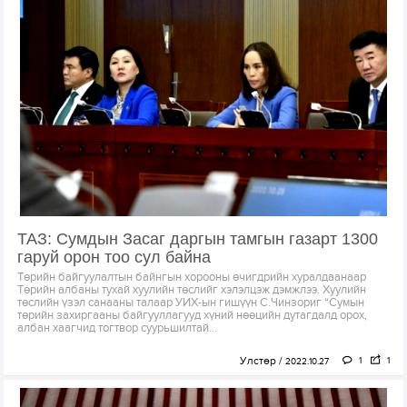
ТАЗ: Сумдын Засаг даргын тамгын газарт 1300
гаруй орон тоо сул байна
Төрийн байгуулалтын байнгын хорооны өчигдрийн хуралдаанаар
Төрийн албаны тухай хуулийн төслийг хэлэлцэж дэмжлээ. Хуулийн
төслийн үзэл санааны талаар УИХ-ын гишүүн С.Чинзориг “Сумын
төрийн захиргааны байгууллагууд хүний нөөцийн дутагдалд орох,
албан хаагчид тогтвор суурьшилтай...
Улстөр
1
1
2022.10.27