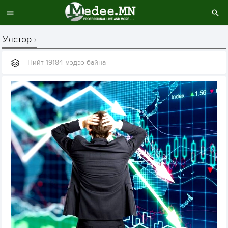
Улстөр
Нийт 19184 мэдээ байна