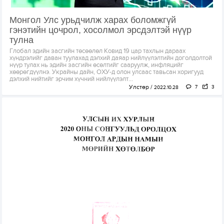
Монгол Улс урьдчилж харах боломжгүй
гэнэтийн цочрол, хосолмол эрсдэлтэй нүүр
тулна
Глобал эдийн засгийн төсөөлөл Ковид 19 цар тахлын дараах
хүндрэлийг даван туулахад дэлхий даяар нийлүүлэлтийн доголдолтой
нүүр тулах нь эдийн засгийн өсөлтийг сааруулж, инфляцийг
хөөрөгдүүлнэ. Украйны дайн, ОХУ-д олон улсаас тавьсан хоригууд
дэлхий нийтийг эрчим хүчний нийлүүлэлт...
Улстөр
7
3
2022.10.28