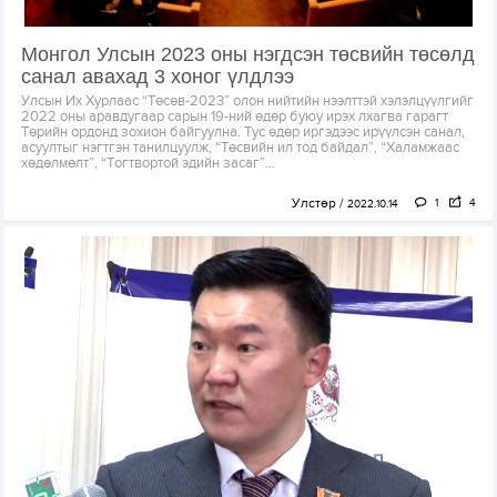
Монгол Улсын 2023 оны нэгдсэн төсвийн төсөлд
санал авахад 3 хоног үлдлээ
Улсын Их Хурлаас “Төсөв-2023” олон нийтийн нээлттэй хэлэлцүүлгийг
2022 оны аравдугаар сарын 19-ний өдөр буюу ирэх лхагва гарагт
Төрийн ордонд зохион байгуулна. Тус өдөр иргэдээс ирүүлсэн санал,
асуултыг нэгтгэн танилцуулж, “Төсвийн ил тод байдал”, “Халамжаас
хөдөлмөлт”, “Тогтвортой эдийн засаг”...
Улстөр
1
4
2022.10.14