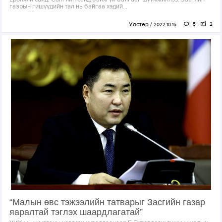
газрын гишүүдийн тал нь байгаа хэдий...
Улстөр
5
2
2022.10.15
“Малын өвс тэжээлийн татварыг Засгийн газар
яаралтай тэглэх шаардлагатай”