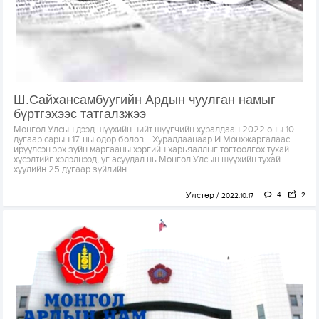
Ш.Сайхансамбуугийн Ардын чуулган намыг
бүртгэхээс татгалзжээ
Монгол Улсын дээд шүүхийн нийт шүүгчийн хуралдаан 2022 оны 10
дугаар сарын 17-ны өдөр болов. Хуралдаанаар И.Мөнхжаргалаас
ирүүлсэн эрх зүйн маргааны хэргийн харьяаллыг тогтоолгох тухай
хүсэлтийг хэлэлцээд, уг асуудал нь Монгол Улсын шүүхийн тухай
хуулийн 25 дугаар зүйлийн...
Улстөр
4
2
2022.10.17