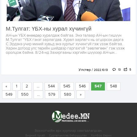
М.Тулгат: ҮБХ-ны хурал хүчингүй
АН-ын ҮБХ өнөөдөр хуралдаж байгаа. Энэ талаар АН-ын гишүүн
М.Тулгат “ҮБХ гэнэт зарлагдав. Хурал зарлагч нь огцорсон дарга
С.Эрдэнэ учир миний хувьд энэ хурлыг хүчингүй гэж үзэж байгаа.
Харин дотоод улс төрийн шийдвэр гаргахгүй “зөвлөгөөн” гэж үзэж
оролцож байна. 8/24-нд Захиргааны хэргийн шүүхээр АН-ын...
Улстөр
13
5
2022.10.13
«
1
2
...
544
545
546
547
548
549
550
...
579
580
»
Зохиогчийн эрх хуулиар хамгаалагдсан.
Бидний тухай
Сурталчилгаа байршуулах
Холбоо барих