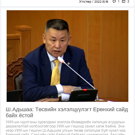
Улстөр
1
2
2022.10.16
Ш.Адьшаа: Төсвийн хэлэлцүүлэгт Ерөнхий сайд
байх ёстой
УИХ-ын чуулганы хуралдаан эхэллээ.Өнөөдрийн хэлэлцэх асуудлын
дараалалтай холбоотойгоор УИХ-ын гишүүд санал хэлж байна. Энэ
үеэр УИХ-ын гишүүн Ш.Адьшаа улсын төсөв хэлэлцэж буй чухал үед
Ерөнхий сайд, Сангийн сайд байхгүй байгааг шүүмжиллээ. Засгийн