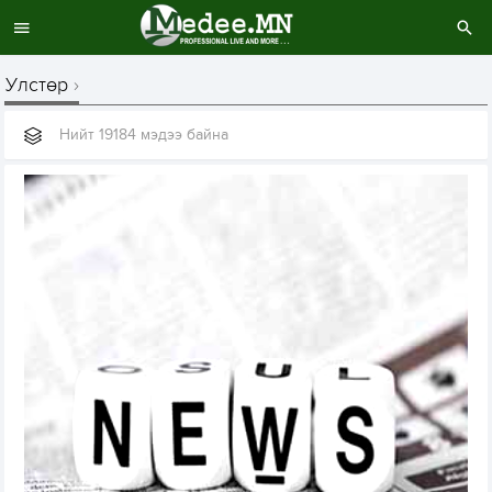
Улстөр
Нийт 19184 мэдээ байна