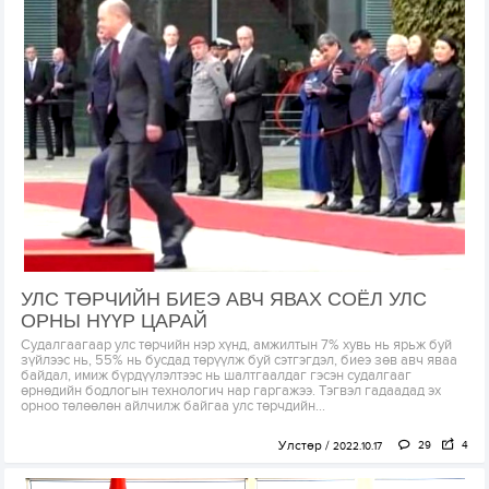
УЛС ТӨРЧИЙН БИЕЭ АВЧ ЯВАХ СОЁЛ УЛС
ОРНЫ НҮҮР ЦАРАЙ
Судалгаагаар улс төрчийн нэр хүнд, амжилтын 7% хувь нь ярьж буй
зүйлээс нь, 55% нь бусдад төрүүлж буй сэтгэгдэл, биеэ зөв авч яваа
байдал, имиж бүрдүүлэлтээс нь шалтгаалдаг гэсэн судалгааг
өрнөдийн бодлогын технологич нар гаргажээ. Тэгвэл гадаадад эх
орноо төлөөлөн айлчилж байгаа улс төрчдийн...
Улстөр
29
4
2022.10.17