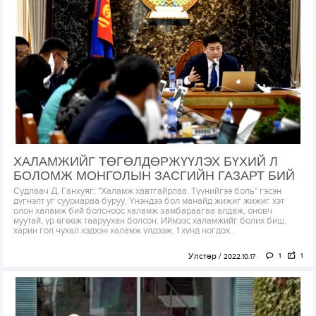
ХАЛАМЖИЙГ ТӨГӨЛДӨРЖҮҮЛЭХ БҮХИЙ Л
БОЛОМЖ МОНГОЛЫН ЗАСГИЙН ГАЗАРТ БИЙ
Судлаач Д. Ганхуяг: "Халамж хавтгайрлаа. Түүнийгээ боль" гэсэн
дүгнэлт уг сууриараа буруу. Үнэндээ бол манайд жижиг жижиг хэт
олон халамж бий болсноос халамж замбараагаа алдаж, оновч
муутай, үр өгөөж тааруухан болсон. Иймээс халамжийг болих биш,
харин гол чухал хэдхэн халамж үлдээж, 1 хүнд ногдох...
Улстөр
1
1
2022.10.17