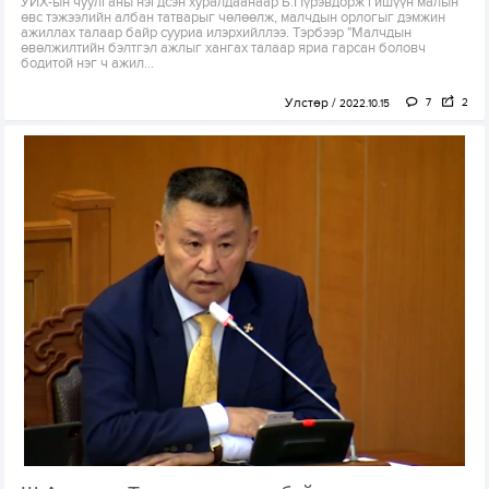
УИХ-ын чуулганы нэгдсэн хуралдаанаар Б.Пүрэвдорж гишүүн малын
өвс тэжээлийн албан татварыг чөлөөлж, малчдын орлогыг дэмжин
ажиллах талаар байр сууриа илэрхийллээ. Тэрбээр "Малчдын
өвөлжилтийн бэлтгэл ажлыг хангах талаар яриа гарсан боловч
бодитой нэг ч ажил...
Улстөр
7
2
2022.10.15