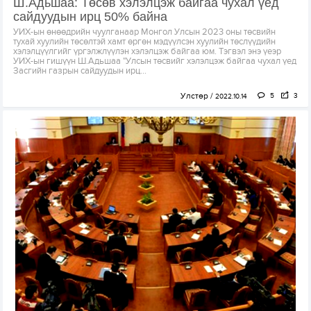
Ш.Адьшаа: Төсөв хэлэлцэж байгаа чухал үед
сайдуудын ирц 50% байна
УИХ-ын өнөөдрийн чуулганаар Монгол Улсын 2023 оны төсвийн
тухай хуулийн төсөлтэй хамт өргөн мэдүүлсэн хуулийн төслүүдийн
хэлэлцүүлгийг үргэлжлүүлэн хэлэлцэж байгаа юм. Тэгвэл энэ үеэр
УИХ-ын гишүүн Ш.Адьшаа "Улсын төсвийг хэлэлцэж байгаа чухал үед
Засгийн газрын сайдуудын ирц...
Улстөр
5
3
2022.10.14