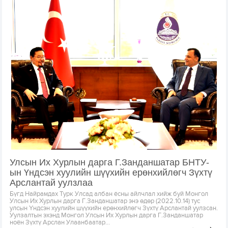
Улсын Их Хурлын дарга Г.Занданшатар БНТУ-
ын Үндсэн хуулийн шүүхийн ерөнхийлөгч Зүхтү
Арслантай уулзлаа
Бүгд Найрамдах Турк Улсад албан ёсны айлчлал хийж буй Монгол
Улсын Их Хурлын дарга Г.Занданшатар энэ өдөр (2022.10.14) тус
улсын Үндсэн хуулийн шүүхийн ерөнхийлөгч Зүхтү Арслантай уулзсан.
Уулзалтын эхэнд Монгол Улсын Их Хурлын дарга Г.Занданшатар
ноён Зүхтү Арслан Улаанбаатар...