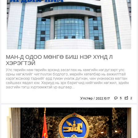
МАН-Д ОДОО МӨНГӨ БИШ НЭР ХҮНД Л
ХЭРЭГТЭЙ
Улс төрийн нам төрийн эрхэнд засаглах нь хамгийн нэгдүгээрт улс
орны хөгжлийг чиглүүлэх бодлого, мөрийн хөтөлбөр нь амжилттай
хэрэгжсэнээр тэднийг ард түмэн үнэлж дүгнэн, чин үнэнээсээ магтан
сайшаах явдал юм. Хариуд нь эрх баригчид нийгмийн хөгжил, эдийн
засгийн тэгш хүртээмжтэй үр ашгаар...
Улстөр
5
2
2022.10.17