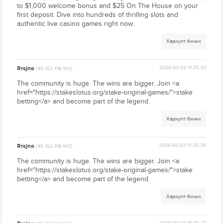
to $1,000 welcome bonus and $25 On The House on your
first deposit. Dive into hundreds of thrilling slots and
authentic live casino games right now.
Хариулт бичих
Rrsjno
2026-03-02 11:25:57
[45.152.118.143]
The community is huge. The wins are bigger. Join <a
href="https://stakeslotus.org/stake-original-games/">stake
betting</a> and become part of the legend.
Хариулт бичих
Rrsjno
2026-03-02 11:25:39
[45.152.118.143]
The community is huge. The wins are bigger. Join <a
href="https://stakeslotus.org/stake-original-games/">stake
betting</a> and become part of the legend.
Хариулт бичих