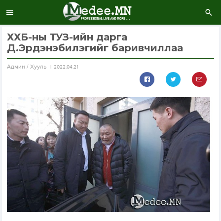
ХХБ-ны ТУЗ-ийн дарга
Д.Эрдэнэбилэгийг баривчиллаа
Aдмин / Хууль
2022.04.21