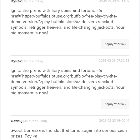
Isyupx
2026-02-26 07:33:10
[166.1.251.157]
Ignite the plains with fiery spins and fortune. <a
href="https://buffaloslotusa.org/buffalo-free-play-try-the-
demo-version/">play buffalo slot</a> delivers stacked
symbols, retrigger heaven, and life-changing jackpots. Your
big moment is now!
Хариулт бичих
Isyupx
2026-02-26 07:32:58
[166.1.251.157]
Ignite the plains with fiery spins and fortune. <a
href="https://buffaloslotusa.org/buffalo-free-play-try-the-
demo-version/">play buffalo slot</a> delivers stacked
symbols, retrigger heaven, and life-changing jackpots. Your
big moment is now!
Хариулт бичих
Gcznuj
2026-02-23 09:00:14
[45.152.118.208]
Sweet Bonanza is the slot that turns sugar into serious cash
prizes. Pay <a