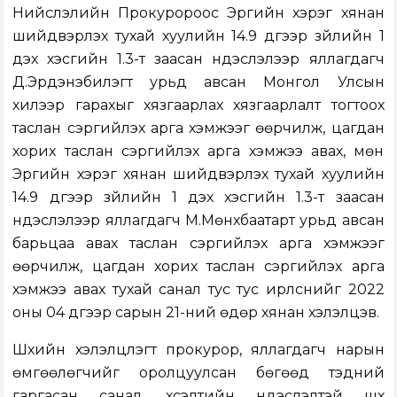
Нийслэлийн Прокуророос Эрүүгийн хэрэг хянан
шийдвэрлэх тухай хуулийн 14.9 дүгээр зүйлийн 1
дэх хэсгийн 1.3-т заасан үндэслэлээр яллагдагч
Д.Эрдэнэбилэгт урьд авсан Монгол Улсын
хилээр гарахыг хязгаарлах хязгаарлалт тогтоох
таслан сэргийлэх арга хэмжээг өөрчилж, цагдан
хорих таслан сэргийлэх арга хэмжээ авах, мөн
Эрүүгийн хэрэг хянан шийдвэрлэх тухай хуулийн
14.9 дүгээр зүйлийн 1 дэх хэсгийн 1.3-т заасан
үндэслэлээр яллагдагч М.Мөнхбаатарт урьд авсан
барьцаа авах таслан сэргийлэх арга хэмжээг
өөрчилж, цагдан хорих таслан сэргийлэх арга
хэмжээ авах тухай санал тус тус ирүүлснийг 2022
оны 04 дүгээр сарын 21-ний өдөр хянан хэлэлцэв.
Шүүхийн хэлэлцүүлэгт прокурор, яллагдагч нарын
өмгөөлөгчийг оролцуулсан бөгөөд тэдний
гаргасан санал, хүсэлтийн үндэслэлтэй шүүх