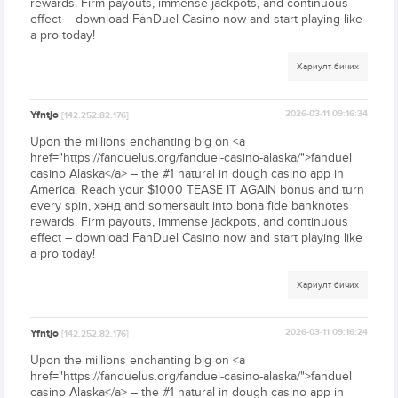
rewards. Firm payouts, immense jackpots, and continuous
effect – download FanDuel Casino now and start playing like
a pro today!
Хариулт бичих
Yfntjo
2026-03-11 09:16:34
[142.252.82.176]
Upon the millions enchanting big on <a
href="https://fanduelus.org/fanduel-casino-alaska/">fanduel
casino Alaska</a> – the #1 natural in dough casino app in
America. Reach your $1000 TEASE IT AGAIN bonus and turn
every spin, хэнд and somersault into bona fide banknotes
rewards. Firm payouts, immense jackpots, and continuous
effect – download FanDuel Casino now and start playing like
a pro today!
Хариулт бичих
Yfntjo
2026-03-11 09:16:24
[142.252.82.176]
Upon the millions enchanting big on <a
href="https://fanduelus.org/fanduel-casino-alaska/">fanduel
casino Alaska</a> – the #1 natural in dough casino app in