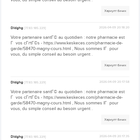
Хариулт бичих
Dldghg
2026-04-09 20:18:20
[77.83.185.229]
Votre partenaire santГ© au quotidien : notre pharmacie est
Г vos cГґtГ©s - https://www.keskeces.com/pharmacie-de-
garde/58470-magny-cours.html , Nous sommes lГ pour
vous, du simple conseil au besoin urgent .
Хариулт бичих
Dldghg
2026-04-09 20:17:58
[77.83.185.229]
Votre partenaire santГ© au quotidien : notre pharmacie est
Г vos cГґtГ©s - https://www.keskeces.com/pharmacie-de-
garde/58470-magny-cours.html , Nous sommes lГ pour
vous, du simple conseil au besoin urgent .
Хариулт бичих
Dldghg
2026-04-09 20:17:35
[77.83.185.229]