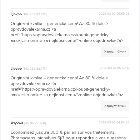
Jjbvpo
2026-03-07 05:59:26
[142.252.82.176]
Originalni kvalita – genericka cena! Az 80 % dole >
opravdovalekarna.cz <a
href="https://opravdovalekarna.cz/koupit-genericky-
amoxicilin-online-za-nejlepsi-cenu/">online objednavka</a>
Хариулт бичих
Jjbvpo
2026-03-07 05:59:17
[142.252.82.176]
Originalni kvalita – genericka cena! Az 80 % dole >
opravdovalekarna.cz <a
href="https://opravdovalekarna.cz/koupit-genericky-
amoxicilin-online-za-nejlepsi-cenu/">online objednavka</a>
Хариулт бичих
Gtyvwo
2026-03-07 04:54:20
[45.95.29.250]
Economisez jusqu’a 300 € par an sur vos traitements.
Pharmaciens joignables 6j/7 pour repondre a vos questions.