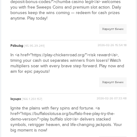
deposit-bonus-codes/">chumba casino legit</a> welcomes
you with free Sweeps Coins and premium slot action. Daily
bonuses keep the wins coming — redeem for cash prizes
anytime. Play today!
Хариулт бичих
Fdbubg
2026-02-26 15:54:18
[45.95.29.241]
In <a href="https://play-chickenroad.org/">risk reward</a>,
timing your cash out separates winners from losers! Watch
multipliers soar with every brave step forward. Play now and
aim for epic payouts!
Хариулт бичих
Isyupx
2026-02-26 07:33:48
[166.1.251.157]
Ignite the plains with fiery spins and fortune. <a
href="https://buffaloslotusa.org/buffalo-free-play-try-the-
demo-version/">play buffalo slot</a> delivers stacked
symbols, retrigger heaven, and life-changing jackpots. Your
big moment is now!