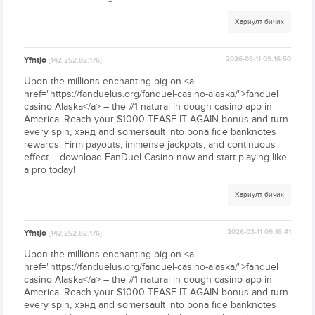
Хариулт бичих
Yfntjo
2026-03-11 09:16:50
[142.252.82.176]
Upon the millions enchanting big on <a
href="https://fanduelus.org/fanduel-casino-alaska/">fanduel
casino Alaska</a> – the #1 natural in dough casino app in
America. Reach your $1000 TEASE IT AGAIN bonus and turn
every spin, хэнд and somersault into bona fide banknotes
rewards. Firm payouts, immense jackpots, and continuous
effect – download FanDuel Casino now and start playing like
a pro today!
Хариулт бичих
Yfntjo
2026-03-11 09:16:41
[142.252.82.176]
Upon the millions enchanting big on <a
href="https://fanduelus.org/fanduel-casino-alaska/">fanduel
casino Alaska</a> – the #1 natural in dough casino app in
America. Reach your $1000 TEASE IT AGAIN bonus and turn
every spin, хэнд and somersault into bona fide banknotes