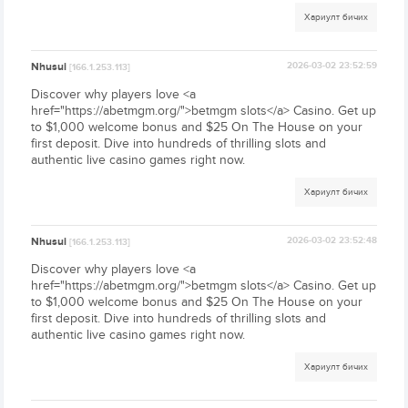
Хариулт бичих
Nhusui
2026-03-02 23:52:59
[166.1.253.113]
Discover why players love <a
href="https://abetmgm.org/">betmgm slots</a> Casino. Get up
to $1,000 welcome bonus and $25 On The House on your
first deposit. Dive into hundreds of thrilling slots and
authentic live casino games right now.
Хариулт бичих
Nhusui
2026-03-02 23:52:48
[166.1.253.113]
Discover why players love <a
href="https://abetmgm.org/">betmgm slots</a> Casino. Get up
to $1,000 welcome bonus and $25 On The House on your
first deposit. Dive into hundreds of thrilling slots and
authentic live casino games right now.
Хариулт бичих