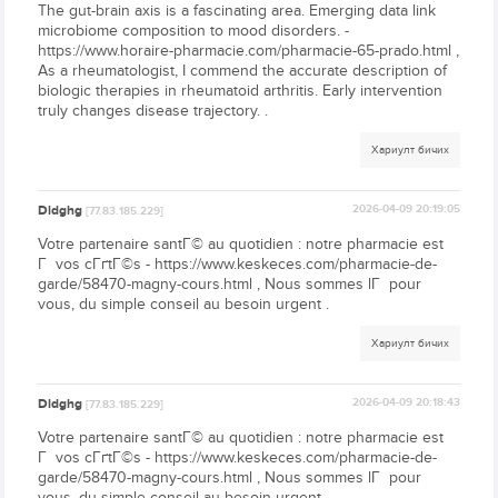
The gut-brain axis is a fascinating area. Emerging data link
microbiome composition to mood disorders. -
https://www.horaire-pharmacie.com/pharmacie-65-prado.html ,
As a rheumatologist, I commend the accurate description of
biologic therapies in rheumatoid arthritis. Early intervention
truly changes disease trajectory. .
Хариулт бичих
Dldghg
2026-04-09 20:19:05
[77.83.185.229]
Votre partenaire santГ© au quotidien : notre pharmacie est
Г vos cГґtГ©s - https://www.keskeces.com/pharmacie-de-
garde/58470-magny-cours.html , Nous sommes lГ pour
vous, du simple conseil au besoin urgent .
Хариулт бичих
Dldghg
2026-04-09 20:18:43
[77.83.185.229]
Votre partenaire santГ© au quotidien : notre pharmacie est
Г vos cГґtГ©s - https://www.keskeces.com/pharmacie-de-
garde/58470-magny-cours.html , Nous sommes lГ pour
vous, du simple conseil au besoin urgent .