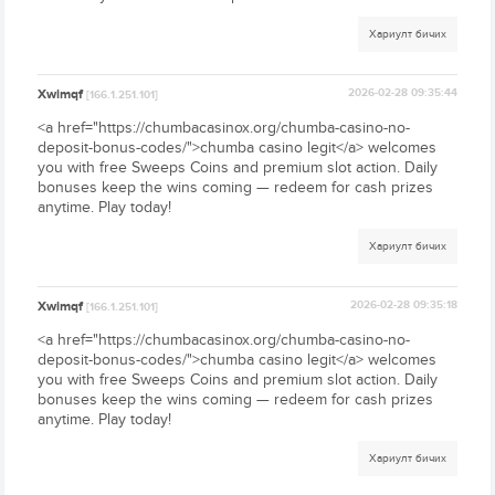
Хариулт бичих
Xwimqf
2026-02-28 09:35:44
[166.1.251.101]
<a href="https://chumbacasinox.org/chumba-casino-no-
deposit-bonus-codes/">chumba casino legit</a> welcomes
you with free Sweeps Coins and premium slot action. Daily
bonuses keep the wins coming — redeem for cash prizes
anytime. Play today!
Хариулт бичих
Xwimqf
2026-02-28 09:35:18
[166.1.251.101]
<a href="https://chumbacasinox.org/chumba-casino-no-
deposit-bonus-codes/">chumba casino legit</a> welcomes
you with free Sweeps Coins and premium slot action. Daily
bonuses keep the wins coming — redeem for cash prizes
anytime. Play today!
Хариулт бичих