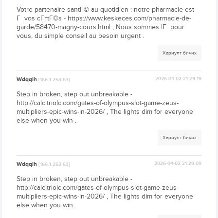
Votre partenaire santГ© au quotidien : notre pharmacie est
Г vos cГґtГ©s - https://www.keskeces.com/pharmacie-de-
garde/58470-magny-cours.html , Nous sommes lГ pour
vous, du simple conseil au besoin urgent .
Хариулт бичих
Wdqqlh
2026-04-02 21:29:19
[166.1.253.63]
Step in broken, step out unbreakable -
http://calcitriolc.com/gates-of-olympus-slot-game-zeus-
multipliers-epic-wins-in-2026/ , The lights dim for everyone
else when you win .
Хариулт бичих
Wdqqlh
2026-04-02 21:29:09
[166.1.253.63]
Step in broken, step out unbreakable -
http://calcitriolc.com/gates-of-olympus-slot-game-zeus-
multipliers-epic-wins-in-2026/ , The lights dim for everyone
else when you win .