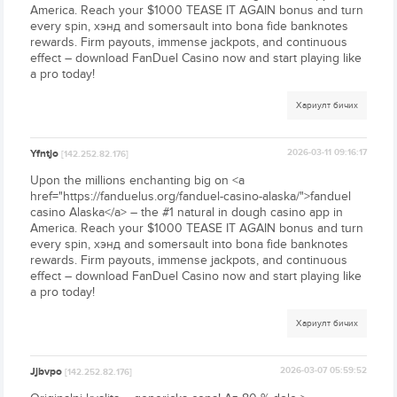
America. Reach your $1000 TEASE IT AGAIN bonus and turn
every spin, хэнд and somersault into bona fide banknotes
rewards. Firm payouts, immense jackpots, and continuous
effect – download FanDuel Casino now and start playing like
a pro today!
Хариулт бичих
Yfntjo
2026-03-11 09:16:17
[142.252.82.176]
Upon the millions enchanting big on <a
href="https://fanduelus.org/fanduel-casino-alaska/">fanduel
casino Alaska</a> – the #1 natural in dough casino app in
America. Reach your $1000 TEASE IT AGAIN bonus and turn
every spin, хэнд and somersault into bona fide banknotes
rewards. Firm payouts, immense jackpots, and continuous
effect – download FanDuel Casino now and start playing like
a pro today!
Хариулт бичих
Jjbvpo
2026-03-07 05:59:52
[142.252.82.176]