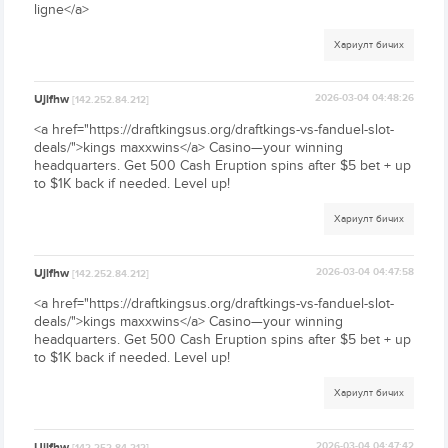
ligne</a>
Хариулт бичих
Ujlfhw
2026-03-04 04:48:26
[142.252.84.212]
<a href="https://draftkingsus.org/draftkings-vs-fanduel-slot-
deals/">kings maxxwins</a> Casino—your winning
headquarters. Get 500 Cash Eruption spins after $5 bet + up
to $1K back if needed. Level up!
Хариулт бичих
Ujlfhw
2026-03-04 04:47:58
[142.252.84.212]
<a href="https://draftkingsus.org/draftkings-vs-fanduel-slot-
deals/">kings maxxwins</a> Casino—your winning
headquarters. Get 500 Cash Eruption spins after $5 bet + up
to $1K back if needed. Level up!
Хариулт бичих
Ujlfhw
2026-03-04 04:47:42