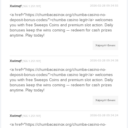
Xwimqf
2026-02-28 09:34:55
[166.1.251.101]
<a href="https://chumbacasinox.org/chumba-casino-no-
deposit-bonus-codes/">chumba casino legit</a> welcomes
you with free Sweeps Coins and premium slot action. Daily
bonuses keep the wins coming — redeem for cash prizes
anytime. Play today!
Хариулт бичих
Xwimqf
2026-02-28 09:34:38
[166.1.251.101]
<a href="https://chumbacasinox.org/chumba-casino-no-
deposit-bonus-codes/">chumba casino legit</a> welcomes
you with free Sweeps Coins and premium slot action. Daily
bonuses keep the wins coming — redeem for cash prizes
anytime. Play today!
Хариулт бичих
Xwimqf
2026-02-28 09:34:24
[166.1.251.101]
<a href="https://chumbacasinox.org/chumba-casino-no-