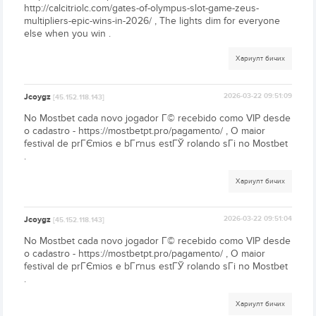
http://calcitriolc.com/gates-of-olympus-slot-game-zeus-
multipliers-epic-wins-in-2026/ , The lights dim for everyone
else when you win .
Хариулт бичих
Jcoygz
2026-03-22 09:51:09
[45.152.118.143]
No Mostbet cada novo jogador Г© recebido como VIP desde
o cadastro - https://mostbetpt.pro/pagamento/ , O maior
festival de prГЄmios e bГґnus estГЎ rolando sГі no Mostbet
.
Хариулт бичих
Jcoygz
2026-03-22 09:51:04
[45.152.118.143]
No Mostbet cada novo jogador Г© recebido como VIP desde
o cadastro - https://mostbetpt.pro/pagamento/ , O maior
festival de prГЄmios e bГґnus estГЎ rolando sГі no Mostbet
.
Хариулт бичих