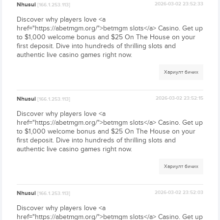
Nhusui
2026-03-02 23:52:33
[166.1.253.113]
Discover why players love <a
href="https://abetmgm.org/">betmgm slots</a> Casino. Get up
to $1,000 welcome bonus and $25 On The House on your
first deposit. Dive into hundreds of thrilling slots and
authentic live casino games right now.
Хариулт бичих
Nhusui
2026-03-02 23:52:15
[166.1.253.113]
Discover why players love <a
href="https://abetmgm.org/">betmgm slots</a> Casino. Get up
to $1,000 welcome bonus and $25 On The House on your
first deposit. Dive into hundreds of thrilling slots and
authentic live casino games right now.
Хариулт бичих
Nhusui
2026-03-02 23:52:03
[166.1.253.113]
Discover why players love <a
href="https://abetmgm.org/">betmgm slots</a> Casino. Get up