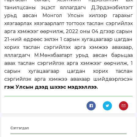
танилцсаны эцэст яллагдагч Д.Эрдэнэбилэгт
урьд авсан Монгол Улсын хилээр гарахыг
хязгаарлах хязгаарлалт тогтоох таслан сэргийлэх
арга хэмжээг өөрчилж, 2022 оны 04 дүгээр сарын
21-ний өдрөөс эхлэн 1 сарын хугацаагаар цагдан
хорих таслан сэргийлэх арга хэмжээ авахаар,
яллагдагч М.Мөнхбаатарт урьд авсан барьцаа
авах таслан сэргийлэх арга хэмжээг өөрчилж, 1
сарын хугацаагаар цагдан хорих таслан
сэргийлэх арга хэмжээ авахаар шийдвэрлэсэн
гэж Улсын дээд шүүхээс мэдээллээ.
Сэтгэгдэл