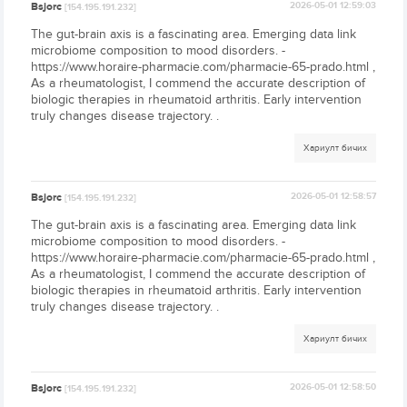
Bsjorc
2026-05-01 12:59:03
[154.195.191.232]
The gut-brain axis is a fascinating area. Emerging data link
microbiome composition to mood disorders. -
https://www.horaire-pharmacie.com/pharmacie-65-prado.html ,
As a rheumatologist, I commend the accurate description of
biologic therapies in rheumatoid arthritis. Early intervention
truly changes disease trajectory. .
Хариулт бичих
Bsjorc
2026-05-01 12:58:57
[154.195.191.232]
The gut-brain axis is a fascinating area. Emerging data link
microbiome composition to mood disorders. -
https://www.horaire-pharmacie.com/pharmacie-65-prado.html ,
As a rheumatologist, I commend the accurate description of
biologic therapies in rheumatoid arthritis. Early intervention
truly changes disease trajectory. .
Хариулт бичих
Bsjorc
2026-05-01 12:58:50
[154.195.191.232]