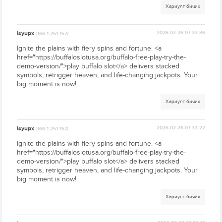
Хариулт бичих
Isyupx
2026-02-26 07:33:36
[166.1.251.157]
Ignite the plains with fiery spins and fortune. <a
href="https://buffaloslotusa.org/buffalo-free-play-try-the-
demo-version/">play buffalo slot</a> delivers stacked
symbols, retrigger heaven, and life-changing jackpots. Your
big moment is now!
Хариулт бичих
Isyupx
2026-02-26 07:33:22
[166.1.251.157]
Ignite the plains with fiery spins and fortune. <a
href="https://buffaloslotusa.org/buffalo-free-play-try-the-
demo-version/">play buffalo slot</a> delivers stacked
symbols, retrigger heaven, and life-changing jackpots. Your
big moment is now!
Хариулт бичих