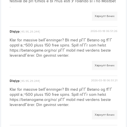
festival de prГЄmios e bГґnus estГЎ rolando sГі no Mostbet
.
Хариулт бичих
Diqiyp
2026-03-18 06:51:26
[45.95.29.244]
Klar for massive belГёnninger? Bli med pГҐ Betano og fГҐ
opptil в‚¬500 pluss 150 free spins. Spill nГҐr som helst
https://betanogame.org/no/ pГҐ mobil med verdens beste
leverandГёrer. Din gevinst venter.
Хариулт бичих
Diqiyp
2026-03-18 06:51:21
[45.95.29.244]
Klar for massive belГёnninger? Bli med pГҐ Betano og fГҐ
opptil в‚¬500 pluss 150 free spins. Spill nГҐr som helst
https://betanogame.org/no/ pГҐ mobil med verdens beste
leverandГёrer. Din gevinst venter.
Хариулт бичих