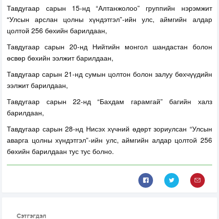
Тавдугаар сарын 15-нд “Алтанжолоо” группийн нэрэмжит
“Улсын арслан цолны хүндэтгэл”-ийн улс, аймгийн алдар
цолтой 256 бөхийн барилдаан,
Тавдугаар сарын 20-нд Нийтийн монгол шандастан болон
өсвөр бөхийн ээлжит барилдаан,
Тавдугаар сарын 21-нд сумын цолтон болон залуу бөхчүүдийн
ээлжит барилдаан,
Тавдугаар сарын 22-нд “Бахдам гарамгай” багийн халз
барилдаан,
Тавдугаар сарын 28-нд Нисэх хүчний өдөрт зориулсан “Улсын
аварга цолны хүндэтгэл”-ийн улс, аймгийн алдар цолтой 256
бөхийн барилдаан тус тус болно.
Сэтгэгдэл