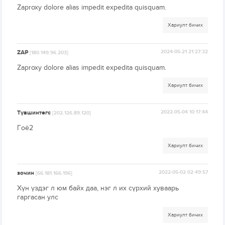
Zaproxy dolore alias impedit expedita quisquam.
Хариулт бичих
ZAP
2024-05-21 21:27:32
[180.149.96.203]
Zaproxy dolore alias impedit expedita quisquam.
Хариулт бичих
Түвшинтөгс
2022-05-04 10:17:44
[202.126.89.120]
Гоё2
Хариулт бичих
зочин
2022-05-02 02:49:57
[66.181.166.196]
Хүн үздэг л юм байх даа, нэг л их сүрхий хуваарь
гаргасан улс
Хариулт бичих