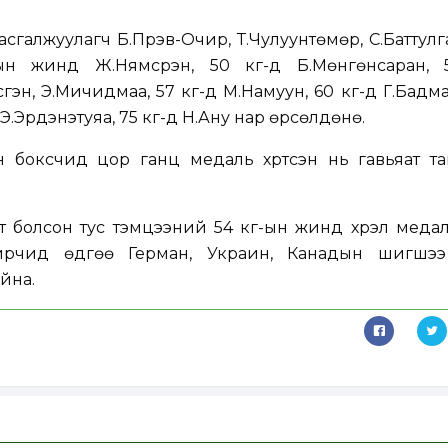
сгалжуулагч Б.Пүрэв-Очир, Т.Чулуунтөмөр, С.Баттул
н жинд Ж.Нямсүрэн, 50 кг-д Б.Мөнгөнсаран, 
сүгэн, Э.Мичидмаа, 57 кг-д М.Намуун, 60 кг-д Г.Бадма
 Э.Эрдэнэтуяа, 75 кг-д Н.Ану нар өрсөлдөнө.
н боксчид цор ганц медаль хүртсэн нь гавьяат т
т болсон тус тэмцээний 54 кг-ын жинд хүрэл медал
ирчид өдгөө Герман, Украин, Канадын шигшээ
йна.