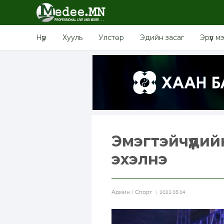
Нүүр
Хууль
Улстөр
Эдийн засаг
Эрүүл м
Эмэгтэйчүүди
эхэлнэ
Aдмин / Спорт
2022.05.04