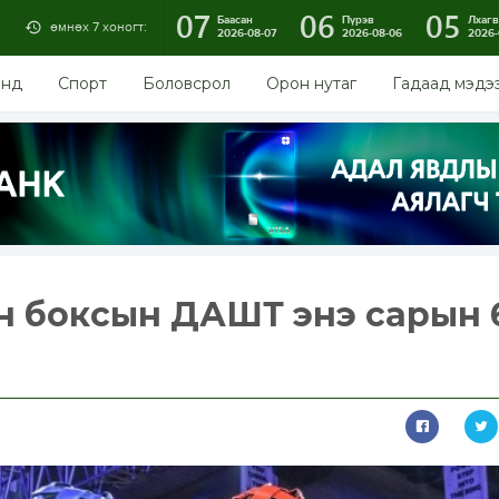
07
06
05
Баасан
Пүрэв
Лхагв
өмнөх 7 хоногт:
2026-08-07
2026-08-06
2026-
энд
Спорт
Боловсрол
Орон нутаг
Гадаад мэдэ
йн боксын ДАШТ энэ сарын 