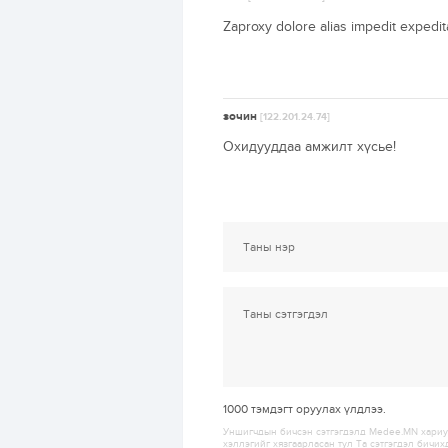
Zaproxy dolore alias impedit expedi
зочин
[122.201.24.74]
Охидууддаа амжилт хүсье!
1000
тэмдэгт оруулах үлдлээ.
Уншигчдын бичсэн сэтгэгдэлд Medee.MN хариуц
хэллэгийг хязгаарласан тул Та сэтгэгдэл бичих