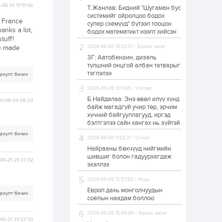
-05-31 17:11:56
Т.Жанлав: Бидний "Шугаман бус
Б.Хулан дэлхийн
системийг ойролцоо бодох
аварга боллоо
e France
супер схемүүд" бүтээл тооцон
anks a lot,
бодох математикт нээлт хийсэн
tuff!
ve made
2026-08-05 15:02:31 / Эдийн засаг
1 өдөр
0
0
ЗГ: Автобензин, дизель
Р.Даваадорж: Энэ
түлшний онцгой албан татварыг
намрын экспортын
тэглэлээ
риулт бичих
орлого Монголд
боломж олгож болох
2026-08-05 12:11:05 / Улстөр
юм
Б.Найдалаа: Энэ өвөл илүү хүнд
01-08 04:08:23
1 өдөр
0
2
байж магадгүй учир төр, эрчим
хүчний байгууллагууд, иргэд
Автомашины улсын
дугаар сондгой
бэлтгэлээ сайн хангах нь зүйтэй
тоогоор төгссөн бол
риулт бичих
өнөөдөр шатахуун
2026-08-08 11:32:31 / Спорт
авна
Найрааны бөхчүүд нийгмийн
1 өдөр
0
0
шившиг болон гадуурхагдаж
05-21 21:27:32
эхэллээ
Н.Номтойбаяр:
Аймгуудад
2026-08-05 12:57:50 / Нүүр
тулгамдаж буй
асуудлуудыг долоо
Европ дахь монголчуудын
риулт бичих
хоног бүр Засгийн
соёлын наадам боллоо
газрын...
1 өдөр
0
0
2026-08-05 15:06:04 / Эдийн засаг
05-21 21:27:32
УИХ-ын дарга