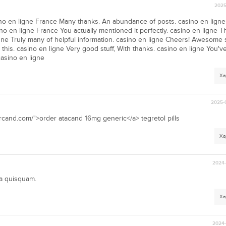
2025
asino en ligne France Many thanks. An abundance of posts. casino en lign
ino en ligne France You actually mentioned it perfectly. casino en ligne Th
gne Truly many of helpful information. casino en ligne Cheers! Awesome s
e this. casino en ligne Very good stuff, With thanks. casino en ligne You'
casino en ligne
Ха
2025-
ercand.com/">order atacand 16mg generic</a> tegretol pills
Ха
2024-
ta quisquam.
Ха
2024-