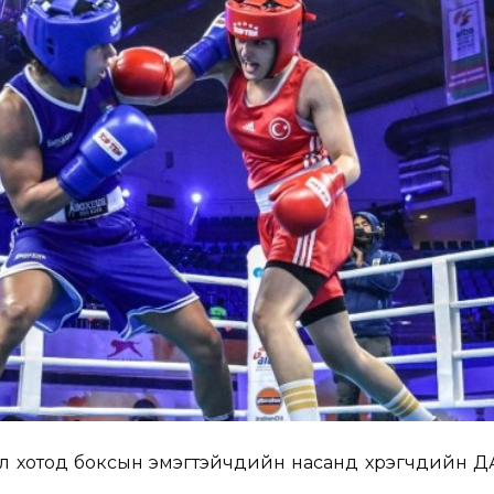
 хотод боксын эмэгтэйчүүдийн насанд хүрэгчдийн 