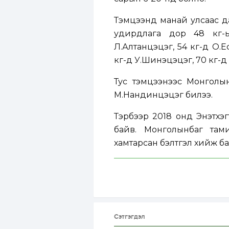
Тэмцээнд манай улсаас да
удирдлага дор 48 кг-ы
Л.Алтанцэцэг, 54 кг-д О.Е
кг-д У.Шинэцэцэг, 70 кг-д
Тус тэмцээнээс Монголы
М.Нандинцэцэг билээ.
Тэрбээр 2018 онд Энэтхэг
байв. Монголынбаг там
хамтарсан бэлтгэл хийж ба
Сэтгэгдэл