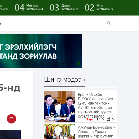
04
03
02
а
Мягмар
Даваа
Ням
08-05
2026-08-04
2026-08-03
2026-08-02
э
Шинэ мэдээ
6-нд
Ерөнхий сайд
БНХАУ-аас сар бүр
12-15 мянган тонн
АИ-92 автобензин
тогтмол нийлүүлэх
хүсэлт тавилаа
2 цаг
0
0
АНУ-ын Ерөнхийлөгч
Дональд Трамп
цэргийн гэр бүлийг