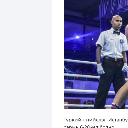
Туркийн нийслэл Истанбул
сарын 6-20-нд болно.