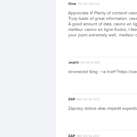
Oma
[155.94.240.93]
Appreciate it! Plenty of content! c
Truly loads of great information. cas
A good amount of data. casino en li
meilleur casino en ligne Kudos, I lik
your point extremely well.. meilleur 
Jeqhit
[178.68.41.154]
stromectol 6mg - <a href="https://iv
ZAP
[180.149.96.203]
Zaproxy dolore alias impedit expedi
ZAP
[180.149.96.203]