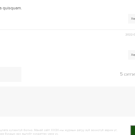
ta quisquam.
Ха
2022-0
Ха
5
сэтгэ
лага хүлээхгүй болно. Манай сайт ХХЗХ-ны журмын дагуу зүй зохисгүй зарим үг,
дээ бусдын эрх ашгийг хүндэтгэн үзнэ үү.