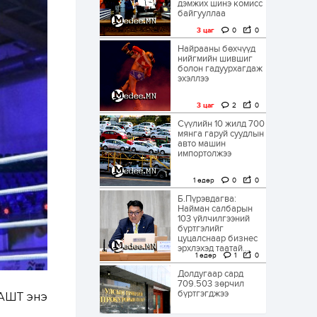
дэмжих шинэ комисс
байгууллаа
3 цаг
0
0
Найрааны бөхчүүд
нийгмийн шившиг
болон гадуурхагдаж
эхэллээ
3 цаг
2
0
Сүүлийн 10 жилд 700
мянга гаруй суудлын
авто машин
импортолжээ
1 өдөр
0
0
Б.Пүрэвдагва:
Найман салбарын
103 үйлчилгээний
бүртгэлийг
цуцалснаар бизнес
эрхлэхэд таатай...
1 өдөр
1
0
Долдугаар сард
709.503 зөрчил
бүртгэгджээ
ДАШТ энэ