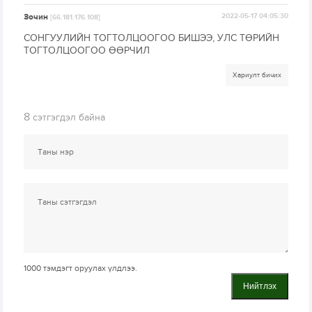
Зочин
2022-05-17 04:05:30
[66.181.176.108]
СОНГУУЛИЙН ТОГТОЛЦООГОО БИШЭЭ, УЛС ТӨРИЙН
ТОГТОЛЦООГОО ӨӨРЧИЛ
Хариулт бичих
8
сэтгэгдэл байна
1000
тэмдэгт оруулах үлдлээ.
Нийтлэх