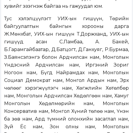
хувийг эзэгнэж байгаа нь гажуудал юм.
Тус хэлэлцүүлэгт УИХ-ын гишүүн, Төрийн
байгуулалтын байнгын хорооны дарга
Ж.Мөнхбат, УИХ-ын гишүүн Т.Доржханд, УИХ-ын
гишүүд асан С.Ламбаа, А. Бакей,
Б.Гарамгайбаатар, Д.Батцогт, Д.Ганхуяг, Р.Бурмаа,
З.Баянсэлэнгэ болон Ардчилсан нам, Монголын
Үндэсний Ардчилсан нам, Иргэний Зориг
Ногоон нам, Бүгд Найрамдах нам, Монголын
Социал Демократ нам, Монгол Ардын нам, Эрх
чөлөөг хэрэгжүүлэгч нам, Хөгжлийн Хөтөлбөр
нам, Монголын Ардчилсан Хөдөлгөөн нам, Хамуг
Монголын Хөдөлмөрийн нам, Монголын
Консерватив нам, Монгол Хүний төлөө нам, Үнэн
ба зөв нам, Ард түмний олонхийн засаглал нам,
Зүй Ёс нам, Зон олны нам, Монголын