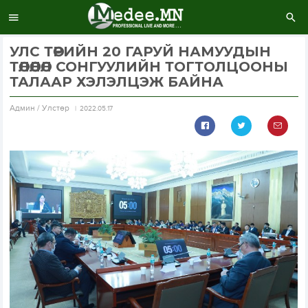
УЛС ТӨРИЙН 20 ГАРУЙ НАМУУДЫН
ТӨЛӨӨЛӨЛ СОНГУУЛИЙН ТОГТОЛЦООНЫ
ТАЛААР ХЭЛЭЛЦЭЖ БАЙНА
Aдмин / Улстөр
2022.05.17