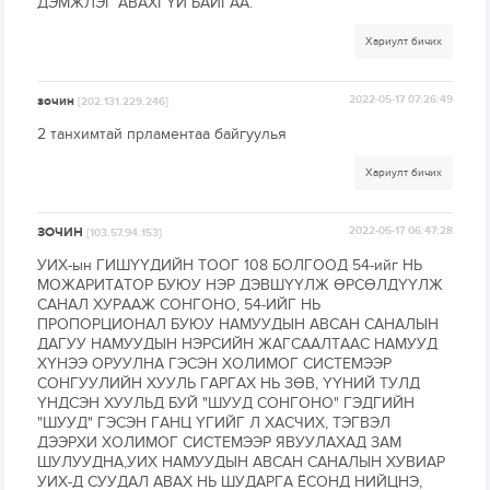
ДЭМЖЛЭГ АВАХГҮЙ БАЙГАА.
Хариулт бичих
зочин
2022-05-17 07:26:49
[202.131.229.246]
2 танхимтай прламентаа байгуулья
Хариулт бичих
ЗОЧИН
2022-05-17 06:47:28
[103.57.94.153]
УИХ-ын ГИШҮҮДИЙН ТООГ 108 БОЛГООД 54-ийг НЬ
МОЖАРИТАТОР БУЮУ НЭР ДЭВШҮҮЛЖ ӨРСӨЛДҮҮЛЖ
САНАЛ ХУРААЖ СОНГОНО, 54-ИЙГ НЬ
ПРОПОРЦИОНАЛ БУЮУ НАМУУДЫН АВСАН САНАЛЫН
ДАГУУ НАМУУДЫН НЭРСИЙН ЖАГСААЛТААС НАМУУД
ХҮНЭЭ ОРУУЛНА ГЭСЭН ХОЛИМОГ СИСТЕМЭЭР
СОНГУУЛИЙН ХУУЛЬ ГАРГАХ НЬ ЗӨВ, ҮҮНИЙ ТУЛД
ҮНДСЭН ХУУЛЬД БУЙ "ШУУД СОНГОНО" ГЭДГИЙН
"ШУУД" ГЭСЭН ГАНЦ ҮГИЙГ Л ХАСЧИХ, ТЭГВЭЛ
ДЭЭРХИ ХОЛИМОГ СИСТЕМЭЭР ЯВУУЛАХАД ЗАМ
ШУЛУУДНА,УИХ НАМУУДЫН АВСАН САНАЛЫН ХУВИАР
УИХ-Д СУУДАЛ АВАХ НЬ ШУДАРГА ЁСОНД НИЙЦНЭ,