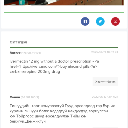
Сэтгэгдэл
Ausrvp
2025-01-09 18:02:24
[178.68.41.154]
ivermectin 12 mg without a doctor prescription - <a
href="https://ivercand.com/">buy atacand pills</a>
carbamazepine 200mg drug
Хариулт бичих
Сонин
2022-05-17 13:47:24
[66.181.160.3]
Гишүүдийн тоог нэмүзоэхгүй.Гууд өрсөлдөөд гар.Бүр их
хурлын гишүүн болж чададгүй нөхдүүдэд зориулсан
юм.Тойргорс шууд өрсөлдүүлэн.Тийм юм
байхгүй.Дэмжихгүй