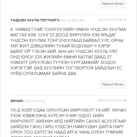
Хариулт бичих
ҮНДСЭН ХУУЛЬ ТОГТООГЧ
2022-05-17 10:58:32
[202.21.108.248]
Б. ЧИМИД ГУАЙ "СОНГУУЛИЙН ӨМНӨ ҮНДСЭН ХУУЛИА
МАГТАХ ЮМ. СОНГОГДООД ӨӨРЧЛӨХ ЮМ ЯРЬДАГ.
ҮНДСЭН ХУУЛИА ТОНГОЧУУЛААД БАЙВАЛ УЛС ОРНЫ
ХӨГЖИЛ ДЭВШЛИЙН ТУХАЙ БОДОХЫН Ч ХЭРЭГ
БАЙХГҮЙ" ГЭСЭН БИЙ. АНУ-ЫН ҮНДСЭН ХУУЛЬ 1787
ОНД БУЮУ 235 ЖИЛИЙН ӨМНӨ БАТЛАГДААД 27
НЭМЭЛТ ОРУУЛСАН.ТҮҮХЭН СУРГАМЖИЙГ БОДОХ
ХЭРЭГТЭЙ. БИД ХУУЛИЙН ТОГТВОРТОЙ БАЙДЛЫН ЁС
ЗҮЙД СУРАЛЦМААР БАЙНА ДАА.
Хариулт бичих
ЗОЧИН
2022-05-17 09:54:08
[202.179.27.19]
ҮХ-Д ХОЁР УДАА ОРУУЛСАН ӨӨРЧЛӨЛТ ҮХ-ИЙГ ХЯНАН
ҮЗЭХ ХЭМЖЭЭНД ХҮРСЭН УЧИР ОДОО ХИЙХ
ӨӨРЧЛӨЛТ ЗӨВХӨН АРД НИЙТИЙН САНАЛ АСУУЛГААР
ШИЙДЭХ ГАНЦ ГАРЦ ҮЛДСЭН.НАМУУДЫН ДАРГА НАРТ
ОРОН ТОО БЭЛТГЭХ НААД АРГА ЧИНЬ ОЛОН ТҮМНИЙ