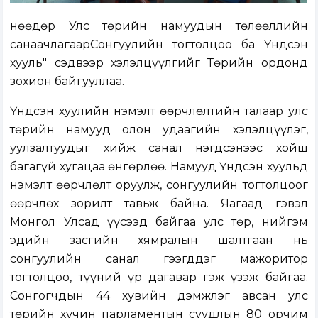
Өнөөдөр Улс төрийн намуудын төлөөллийн
санаачлагаарСонгуулийн тогтолцоо ба Үндсэн
хууль" сэдвээр хэлэлцүүлгийг Төрийн ордонд
зохион байгууллаа.
Үндсэн хуулийн нэмэлт өөрчлөлтийн талаар улс
төрийн намууд олон удаагийн хэлэлцүүлэг,
уулзалтуудыг хийж санал нэгдсэнээс хойш
багагүй хугацаа өнгөрлөө. Намууд Үндсэн хуульд
нэмэлт өөрчлөлт оруулж, сонгуулийн тогтолцоог
өөрчлөх зорилт тавьж байна. Яагаад гэвэл
Монгол Улсад үүсээд байгаа улс төр, нийгэм
эдийн засгийн хямралын шалтгаан нь
сонгуулийн санал гээгддэг мажоритор
тогтолцоо, түүний үр дагавар гэж үзэж байгаа.
Сонгогчдын 44 хувийн дэмжлэг авсан улс
төрийн хүчин парламентын суудлын 80 орчим