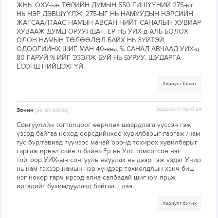
ЖНЬ: ОХУ-ын ТӨРИЙН ДУМЫН 550 ГИШҮҮНИЙ 275-ыг
НЬ НЭР ДЭВШҮҮЛЖ, 275-ЫГ НЬ НАМУУДЫН НЭРСИЙН
ЖАГСААЛТААС НАМЫН АВСАН НИЙТ САНАЛЫН ХУВИАР
ХУВААЖ ДУМД ОРУУЛДАГ, ЕР НЬ УИХ-д АЛЬ БОЛОХ
ОЛОН НАМЫН ТӨЛӨӨЛӨЛ БАЙХ НЬ ЗҮЙТЭЙ,
ОДООГИЙНХ ШИГ МАН 40-өөд % САНАЛ АВЧААД УИХ-д
80 ГАРУЙ %-ИЙГ ЭЗЭЛЖ БУЙ НЬ БУРУУ, ШУДАРГА
ЁСОНД НИЙЦЭХГҮЙ.
Хариулт бичих
Зочин
2022-05-17 06:17:24
[66.181.160.96]
Сонгуулийн тогтолцоог өөрчлөх шаардлага үүссэн гэж
үзээд байгаа нөхөд өөрсдийнхөө хувилбарыг гаргаж /нам
тус бүр/тавиад түүнээс манай оронд тохирох хувилбарыг
гаргаж ирвэл сайн л байна.Ер нь Улс томсогсон нэг
тойгоор УИХ-ын сонгууль явуулах нь дээр гэж үздэг.Учир
нь нам гэхээр намын нэр хүндээр тохиолдлын хэнч биш
нэг нөхөр гарч ирээд алиа салбадай шиг юм ярьж
иргэдийг бухимдуулаад байгааш дээ.
Хариулт бичих