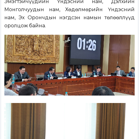
Эмэгтэйчүүдийн Үндэсний нам, Дэлхийн
Монголчуудын нам, Хөдөлмөрийн Үндэсний
нам, Эх Орончдын нэгдсэн намын төлөөллүүд
оролцож байна.