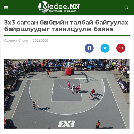
3х3 сагсан бөмбөгийн талбай байгуулах
байршлуудыг танилцуулж байна
Aдмин / Спорт
2022.06.02