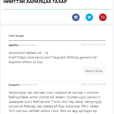
НИЙТТЭЙ ХАРИЛЦАХ ГАЗАР
Сэтгэгдэл
Apzihe
2025-01-09 22:55:53
[178.68.41.154]
stromectol tablets uk - <a
href="https://ivercand.com/">tegretol 400mg generic</a>
tegretol where to buy
Хариулт бичих
Уншигч
2022-06-02 14:06:59
[192.82.70.177]
Залуучууд төр засгаас тоос шороогүй зүгээр л ногоон
байгууламж зүлэг ногоотой амарч тухлаж суух орчин л
шаардаж хүсч байгаа юм. Гэтэл энэ төр засаг залуучууд
хүсээгүй байхад хаа хамаагүй бүр эсрэгээр 118-н газар
3×3 сагсны талбай хийнэ гэнэ. Энэ нь ард иргэдээ ер