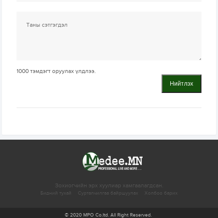
1000
тэмдэгт оруулах үлдлээ.
Нийтлэх
Зохиогчийн эрх хуулиар хамгаалагдсан.
Бидний тухай
Сурталчилгаа байршуулах
Холбоо барих
© 2020 MPO Co.ltd. All Right Reserved.