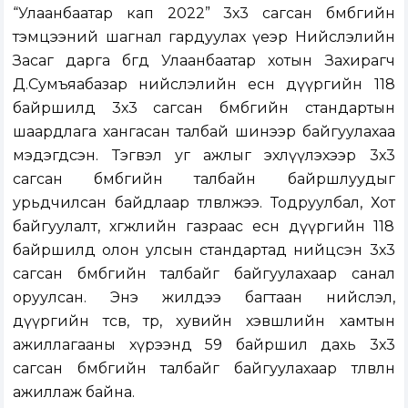
“Улаанбаатар кап 2022” 3х3 сагсан бөмбөгийн
тэмцээний шагнал гардуулах үеэр Нийслэлийн
Засаг дарга бөгөөд Улаанбаатар хотын Захирагч
Д.Сумъяабазар нийслэлийн есөн дүүргийн 118
байршилд 3х3 сагсан бөмбөгийн стандартын
шаардлага хангасан талбай шинээр байгуулахаа
мэдэгдсэн. Тэгвэл уг ажлыг эхлүүлэхээр 3х3
сагсан бөмбөгийн талбайн байршлуудыг
урьдчилсан байдлаар төлөвлөжээ. Тодруулбал, Хот
байгуулалт, хөгжлийн газраас есөн дүүргийн 118
байршилд олон улсын стандартад нийцсэн 3х3
сагсан бөмбөгийн талбайг байгуулахаар санал
оруулсан. Энэ жилдээ багтаан нийслэл,
дүүргийн төсөв, төр, хувийн хэвшлийн хамтын
ажиллагааны хүрээнд 59 байршил дахь 3х3
сагсан бөмбөгийн талбайг байгуулахаар төлөвлөн
ажиллаж байна.