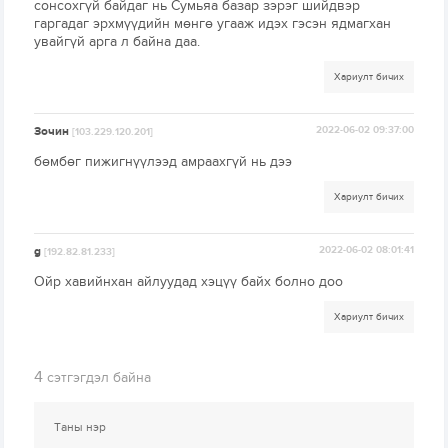
сонсохгүй байдаг нь Сумьяа базар зэрэг шийдвэр
гаргадаг эрхмүүдийн мөнгө угааж идэх гэсэн ядмагхан
увайгүй арга л байна даа.
Хариулт бичих
Зочин
2022-06-02 09:37:00
[103.229.120.201]
бөмбөг пижигнүүлээд амраахгүй нь дээ
Хариулт бичих
g
2022-06-02 08:01:41
[192.82.81.233]
Ойр хавийнхан айлуудад хэцүү байх болно доо
Хариулт бичих
4
сэтгэгдэл байна