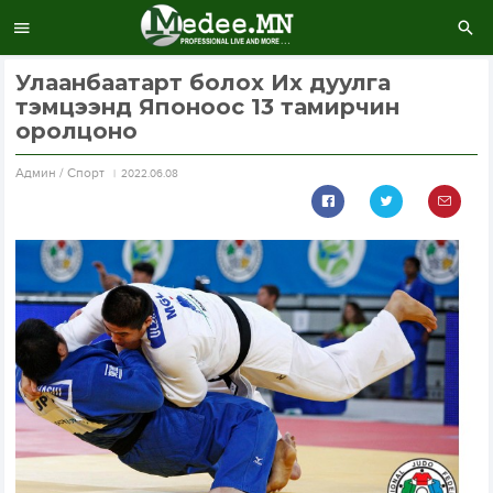
Улаанбаатарт болох Их дуулга
тэмцээнд Японоос 13 тамирчин
оролцоно
Aдмин / Спорт
2022.06.08