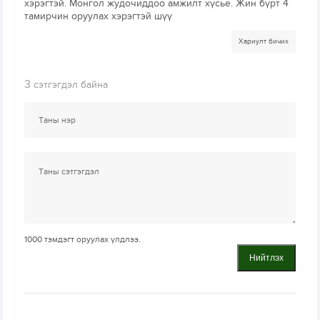
хэрэгтэй. Монгол жудочиддоо амжилт хүсье. Жин бүрт 4
тамирчин оруулах хэрэгтэй шүү
Хариулт бичих
3
сэтгэгдэл байна
1000
тэмдэгт оруулах үлдлээ.
Нийтлэх