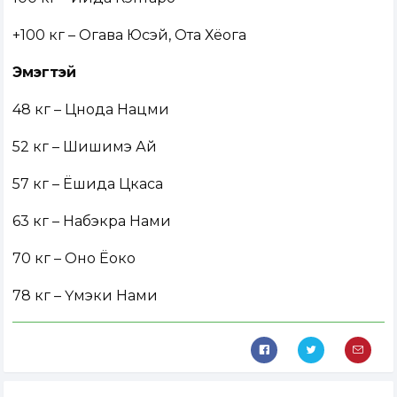
+100 кг – Огава Юүсэй, Ота Хёога
Эмэгтэй
48 кг – Цүнода Нацүми
52 кг – Шишимэ Ай
57 кг – Ёшида Цүкаса
63 кг – Набэкүра Нами
70 кг – Оно Ёоко
78 кг – Үмэки Нами