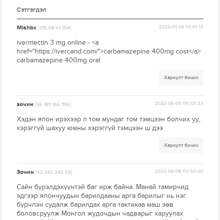
Сэтгэгдэл
Miahbx
2025-01-08 01:41:14
[178.68.41.154]
ivermectin 3 mg online - <a
href="https://ivercand.com/">carbamazepine 400mg cost</a>
carbamazepine 400mg oral
Хариулт бичих
зочин
2022-06-09 09:59:33
[66.181.166.196]
Хэдэн япон ирэхээр л том мундаг том тэмцээн болчих уу,
хэрэггүй шахуу юмны хэрэггүй тэмцээн ш дээ
Хариулт бичих
Зочин
2022-06-08 03:50:00
[43.242.242.59]
Сайн бүрэлдэхүүнтэй баг ирж байна. Манай тамирчид
эдгээр япончуудын барилдааны арга барилыг нь нэг
бүрчлэн судалж барилдах арга тактикаа маш зөв
боловсруулж Монгол жудочдын чадварыг харуулах