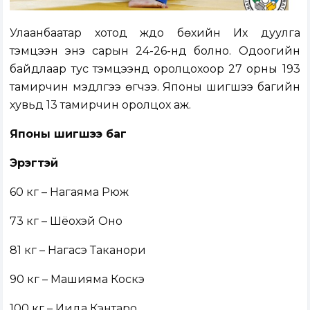
Улаанбаатар хотод жүдо бөхийн Их дуулга
тэмцээн энэ сарын 24-26-нд болно. Одоогийн
байдлаар тус тэмцээнд оролцохоор 27 орны 193
тамирчин мэдүүлгээ өгчээ. Японы шигшээ багийн
хувьд 13 тамирчин оролцох аж.
Японы шигшээ баг
Эрэгтэй
60 кг – Нагаяма Рюүжү
73 кг – Шёохэй Оно
81 кг – Нагасэ Таканори
90 кг – Машияма Косүкэ
100 кг – Иида Кэнтаро