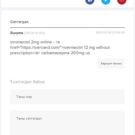
Сэтгэгдэл
Durymo
2025-01-08 22:06:29
[178.68.41.154]
stromectol 2mg online - <a
href="https://ivercand.com/">ivermectin 12 mg without
prescription</a> carbamazepine 200mg us
Хариулт бичих
1
сэтгэгдэл байна