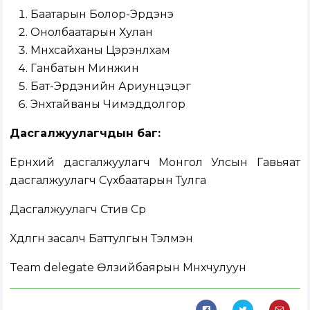
Баатарын Болор-Эрдэнэ
Онолбаатарын Хулан
Мөнхсайханы Цэрэнлхам
Ганбатын Минжин
Бат-Эрдэнийн Ариунцэцэг
Энхтайваны Чимэддолгор
Дасгалжуулагчдын баг:
Ерөнхий дасгалжуулагч Монгол Улсын Гавьяат
дасгалжуулагч Сүхбаатарын Тулга
Дасгалжуулагч Стив Сөр
Хөдөлгөөн засалч Баттулгын Тэлмэн
Team delegate Өлзийбаярын Мөнхчулуун