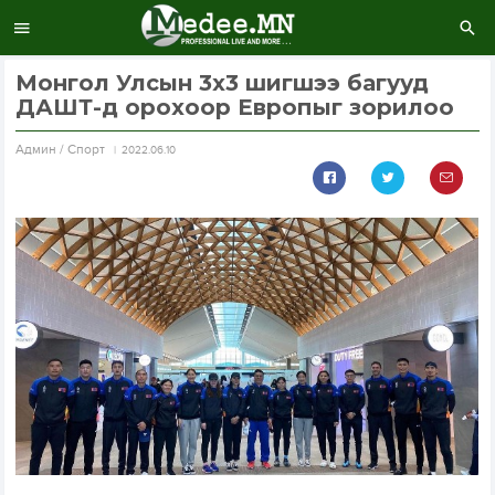
Монгол Улсын 3х3 шигшээ багууд
ДАШТ-д орохоор Европыг зорилоо
Aдмин / Спорт
2022.06.10