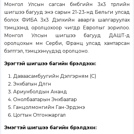
Монгол Улсын сагсан бөмбөгийн 3х3 төрлийн
шигшээ багууд энэ сарын 21-23-нд Бельги улсад
болох ФИБА 3х3 Дэлхийн аварга шалгаруулах
тэмцээнд оролцохоор өчигдөр Европыг зорилоо.
Монгол Улсын шигшээ багууд ДАШТ-д
оролцохын өмнө Серби, Франц улсад хамтарсан
бэлтгэл, тэмцээнүүдэд оролцоно.
Эрэгтэй шигшээ багийн бүрэлдэхүүн:
Даваасамбуугийн Дэлгэрням (С)
Энхбатын Дөлгөөн
Ариунболдын Ананд
Онолбаатарын Энхбаатар
Ганцолмонгийн Ган-Эрдэнэ
Цогтын Отгонжаргал
Эмэгтэй шигшээ багийн бүрэлдэхүүн: