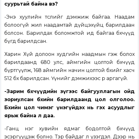
суурьтай байна вэ?
-Энэ хуулийн төслийг дэмжиж байгаа. Наадам
болоогүй жил наадамтай дүйцэхүйц барилдаан
болсон. Барилдах боломжтой ид байгаа бөхчүүд
бүгд барилдсан.
Харин Хүй долоон худгийн наадмын гэж болох
барилдаанд 680 улс, аймгийн цолтой бөхчүүд
бүртгүүлж, 168 аймгийн начин цолтой бөхийг хасч
512 бөх барилдсан. Үүнийг дэмжихээс өөр аргагүй.
-Зарим бөхчүүдийн зүгээс байгууллагын ойд
зориулсан бөхийн барилдаанд цол олголоо.
Бөхийн цол чимэг үнэгүйдэх нь гэх асуудлыг
ярьж байна л даа.
-Ганц нэг хувийн ядмаг бодолтой бөхчүүд
эсэргүүцэж болно. Тэр байдаг л үзэгдэл. Дээр нь