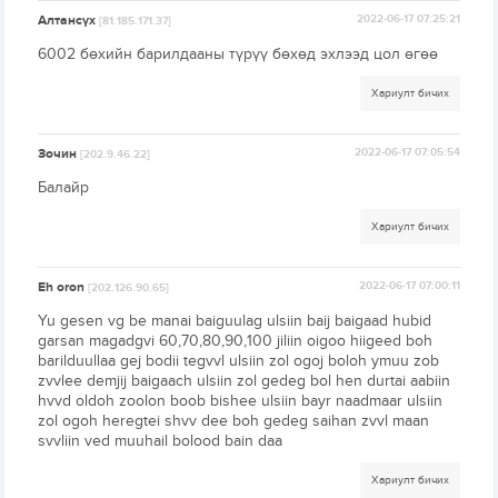
Алтансүх
2022-06-17 07:25:21
[81.185.171.37]
6002 бөхийн барилдааны түрүү бөхөд эхлээд цол өгөө
Хариулт бичих
Зочин
2022-06-17 07:05:54
[202.9.46.22]
Балайр
Хариулт бичих
Eh oron
2022-06-17 07:00:11
[202.126.90.65]
Yu gesen vg be manai baiguulag ulsiin baij baigaad hubid
garsan magadgvi 60,70,80,90,100 jiliin oigoo hiigeed boh
barilduullaa gej bodii tegvvl ulsiin zol ogoj boloh ymuu zob
zvvlee demjij baigaach ulsiin zol gedeg bol hen durtai aabiin
hvvd oldoh zoolon boob bishee ulsiin bayr naadmaar ulsiin
zol ogoh heregtei shvv dee boh gedeg saihan zvvl maan
svvliin ved muuhail bolood bain daa
Хариулт бичих