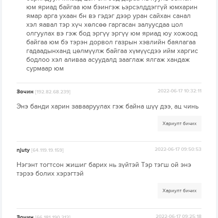
юм яриад байгаа юм бэингэж ьэрсэлддэггүй юмхарин
ямар арга ухаан бн вэ гэдэг дээр уран сайхан санал
хэл яавал тэр хүч хөлсөө гаргасан залуусдаа цол
олгуулах вэ гэж бод эргүү эргүү юм яриад юу хожоод
байгаа юм бэ тэрэн дорвол газрын хэвлийн баялагаа
гадаадынханд цөлмүүлж байгаа хүмүүсдээ ийм харгис
бодлоо хэл аливаа асуудалд зааглаж ялгаж хандаж
сурмаар юм
Зочин
2022-06-17 10:32:11
[192.82.68.239]
Энэ банди харин завааруулах гэж байна шүү дээ, ац чинь
Хариулт бичих
njuty
2022-06-17 09:50:53
[64.119.19.159]
Нэгэнт тогтсон жишиг барих нь зүйтэй Тэр тэгш ой энэ
тэрээ болих хэрэгтэй
Хариулт бичих
Зочин
2022-06-17 09:25:18
[66.181.190.212]