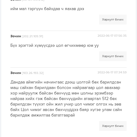
ийм мал тэргүүн байхдаа ч яахав дээ
Хариулт бичих
Зочин
2022-06-17 07:56:35
[202.21.109.91]
Бүх эрэгтэй хүмүүсдээ цол өгчихмөөр юм уу
Хариулт бичих
Зочин
2022-06-17 07:34:59
[103.26.193.32]
Дандаа аймгийн начингаас дээш цолтой бөх барилдсан
маш сайхан барилдаан болсон найраагаар цол авахаар
хор найруулж байсан бөхчүүд мөн цолны эрэмбээр
найраа хийх гэж байсан бөхчүүдийн атаартал 512 бөх
барилдсан түүхэт ойн жил учир цол чимэг олгох нь зөв
байх Цол чимэг авсан бөхчүүддээ баяр хүгэе улам сайн
барилдаж амжилтаа бататгаарай
Хариулт бичих