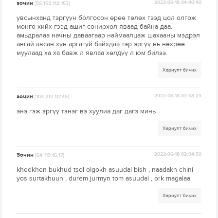
зочин
2022-06-18 04:40:40
[59.153.112.153]
увсынханд тэргүүн болгосон өрөө төлөх гээд цол олгож
мөнгө хийх гээд ашиг сонирхол яваад байна даа.
амьдралаа начны даваагаар наймаалцаж шахааны мэдрэл
авгай авсан хүн аргагүй байхдаа тэр эргүү нь нөхрөө
муулаад ха ха бавж л явлаа хөлдүү л юм билээ.
Хариулт бичих
зочин
2022-06-18 03:58:23
[103.212.117.45]
энэ гэж эргүү тэнэг вэ хуулиа даг дагз минь
Хариулт бичих
Зочин
2022-06-18 02:04:50
[64.119.16.17]
khedkhen bukhud tsol olgokh asuudal bish , naadakh chini
yos surtakhuun , durem jurmyn tom asuudal , ork magalaa
Хариулт бичих