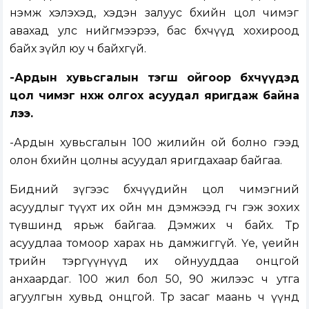
нэмж хэлэхэд, хэдэн залуус бөхийн цол чимэг
авахад улс нийгмээрээ, бас бөхчүүд хохироод
байх зүйл юу ч байхгүй.
-Ардын хувьсгалын тэгш ойгоор бөхчүүдэд
цол чимэг нөхөж олгох асуудал яригдаж байна
лээ.
-Ардын хувьсгалын 100 жилийн ой болно гээд
олон бөхийн цолны асуудал яригдахаар байгаа.
Бидний зүгээс бөхчүүдийн цол чимэгний
асуудлыг түүхт их ойн өмнө дэмжээд өгөөч гэж зохих
түвшинд ярьж байгаа. Дэмжих ч байх. Төр
асуудлаа томоор харах нь дамжиггүй. Үе, үеийн
төрийн тэргүүнүүд их ойнууддаа онцгой
анхаардаг. 100 жил бол 50, 90 жилээс ч утга
агуулгын хувьд онцгой. Төр засаг маань ч үүнд