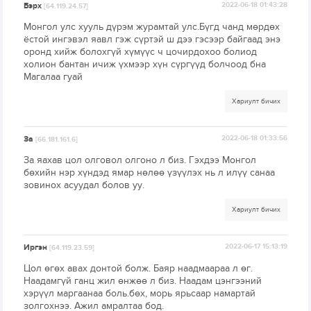
Бэрх
2022-06-18 01:43:28
[64.119.24.57]
Монгол улс хууль дүрэм журамтай улс.Бүгд чанд мөрдөх
ёстой ингэвэл яавл гэж сүртэй ш дээ гэсээр байгаад энэ
оронд хийж болохгүй хүмүүс ч цочирдохоо болиод
холион бантан ичиж үхмээр хүн сүргүүд болчоод бна
Магалаа гуай
Хариулт бичих
За
2022-06-18 01:33:56
[66.181.161.6]
За яахав цол олговол олгоно л биз. Гэхдээ Монгол
бөхийн нэр хүндэд ямар нөлөө үзүүлэх нь л илүү санаа
зовинох асуудал болов уу.
Хариулт бичих
Иргэн
2022-06-17 15:13:19
[64.119.23.59]
Цол өгөх авах донтой болж. Баяр наадмаараа л өг.
Наадамгүй ганц жил өнжөө л биз. Наадам цэнгээний
хэрүүл маргаанаа боль.бөх, морь ярьсаар намартай
золгохнээ. Ажил амралтаа бод.