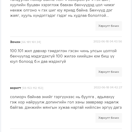
хуулийн буцаан хэрэглэж баахан бөхчүүдэд цол чимэг
нөхөж олгоно ч гэх шиг юу яриад байна. Бөхчүүд дэг
жаяг, хууль хүндэтгэдэг гэдэг нь худлаа бололтой...
Хариулт бичих
Зочин
2022-06-18 04:43:56
[66.181.161.34]
100.101 жил давхар тэмдэглэн гэсэн чинь улсын цолтой
бөхчүүлэд мэдэгдэхгүй 100 жилээ хиийцэн юм биш үү
юул болоод б.н даа мэдэхгүй
Хариулт бичих
зоригт
2022-06-18 04:42:27
[59.153.112.153]
солиорч байнаа энийг тэргүүнээс нь буулга , адьяахүү
гэж хор найруулж допингийн гол эзны заавраар хөдөлж
байгаа. дэнжийн мянгын хужаа нартай нийлсэн эргүү дагз
Хариулт бичих