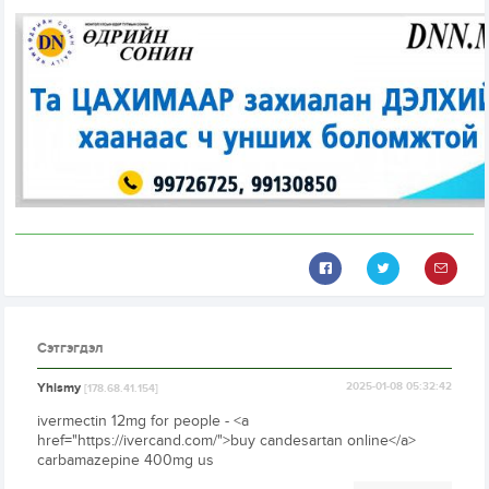
Сэтгэгдэл
Yhismy
2025-01-08 05:32:42
[178.68.41.154]
ivermectin 12mg for people - <a
href="https://ivercand.com/">buy candesartan online</a>
carbamazepine 400mg us