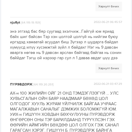
Хариулт бичих
nju6yt
2022-06-21 06:45:57
[64.119.19.159]
энэ этгээд бас бяр суугаад эхэлчиж...Гайгүй юм яриад
байх шиг байсан Тэр хэн цолтой цолгүй нь нийгэм буюу
иргэдэд хамаатай асуудал биш Зүгээр л шударга байдал
хүмүүсд илүү хүсэмжтэй зүйл л байдахг Нэг нь 9 давсан
аварга нөгөө нь 9 давсан арслан байгаад байгаа нь сонин
баййдаг Тэгш ой нэрээр гар сул л 1 даваа авдаг шүү дээ
Хариулт бичих
ПҮРЭВДОРЖ
2022-06-21 03:47:29
[64.119.20.251]
АХ-н 100 ЖИЛИЙН ОЙГ 21 ОНД ТЭМДЭГЛЭЭГҮЙ ... УЛС
ХУВЬСГАЛЫН ОЙН БАЯР НААДМААР БӨХӨД ЦОЛ
ОЛГОДОГ ХУУЛЬ ЖУРАМ ҮЙЛЧИЛЖ БАЙГАА УЧРААС
МАГАЛЖАВЫН САНАЛЫГ ДЭМЖИХ БОЛОМЖГҮЙ ЮМ.
УИХ-н ГИШҮҮН ХОВДЫН БӨХЧУЛУУНЫ ПҮРЭВДОРЖ
ӨНГӨРСӨН ОНЫ ТЭР БАРИЛДААНД ТҮРҮҮЛСЭН ГЭХ
ӨӨРИЙН АЙМГИЙН БӨХДӨӨ ЦОЛ ОЛГОХ ГЭЖ САНАЛ
ГАРАГСАН ХЭРЭГ. ГИШҮҮН Б. ПҮРЭВДЛРЖ БАЙНГА