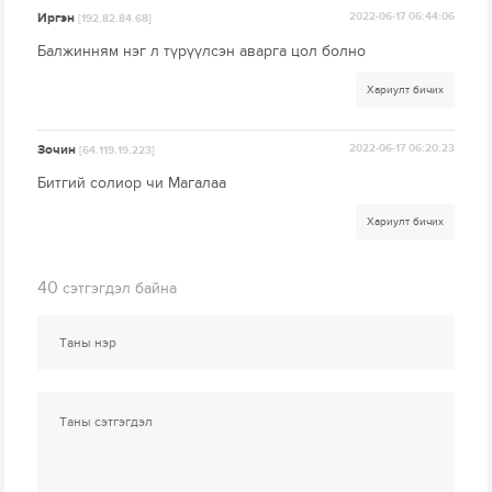
Иргэн
2022-06-17 06:44:06
[192.82.84.68]
Балжинням нэг л түрүүлсэн аварга цол болно
Хариулт бичих
Зочин
2022-06-17 06:20:23
[64.119.19.223]
Битгий солиор чи Магалаа
Хариулт бичих
40
сэтгэгдэл байна