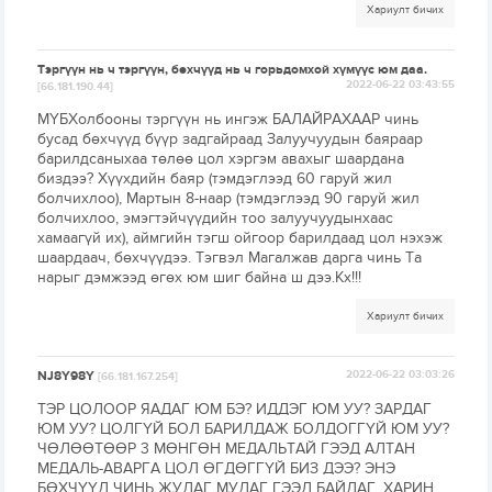
Хариулт бичих
Тэргүүн нь ч тэргүүн, бөхчүүд нь ч горьдомхой хүмүүс юм даа.
2022-06-22 03:43:55
[66.181.190.44]
МҮБХолбооны тэргүүн нь ингэж БАЛАЙРАХААР чинь
бусад бөхчүүд бүүр задгайраад Залуучуудын баяраар
барилдсаныхаа төлөө цол хэргэм авахыг шаардана
биздээ? Хүүхдийн баяр (тэмдэглээд 60 гаруй жил
болчихлоо), Мартын 8-наар (тэмдэглээд 90 гаруй жил
болчихлоо, эмэгтэйчүүдийн тоо залуучуудынхаас
хамаагүй их), аймгийн тэгш ойгоор барилдаад цол нэхэж
шаардаач, бөхчүүдээ. Тэгвэл Магалжав дарга чинь Та
нарыг дэмжээд өгөх юм шиг байна ш дээ.Кх!!!
Хариулт бичих
NJ8Y98Y
2022-06-22 03:03:26
[66.181.167.254]
ТЭР ЦОЛООР ЯАДАГ ЮМ БЭ? ИДДЭГ ЮМ УУ? ЗАРДАГ
ЮМ УУ? ЦОЛГҮЙ БОЛ БАРИЛДАЖ БОЛДОГГҮЙ ЮМ УУ?
ЧӨЛӨӨТӨӨР 3 МӨНГӨН МЕДАЛЬТАЙ ГЭЭД АЛТАН
МЕДАЛЬ-АВАРГА ЦОЛ ӨГДӨГГҮЙ БИЗ ДЭЭ? ЭНЭ
БӨХЧҮҮД ЧИНЬ ЖУДАГ МУДАГ ГЭЭД БАЙДАГ, ХАРИН