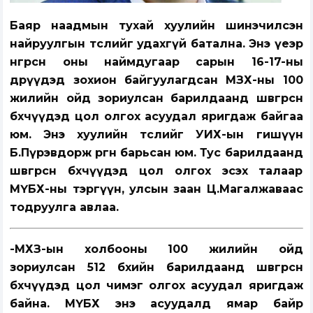
Баяр наадмын тухай хуулийн шинэчилсэн
найруулгын төслийг удахгүй батална. Энэ үеэр
өнгөрсөн оны наймдугаар сарын 16-17-ны
өдрүүдэд зохион байгуулагдсан МЗХ-ны 100
жилийн ойд зориулсан барилдаанд шөвгөрсөн
бөхчүүдэд цол олгох асуудал яригдаж байгаа
юм. Энэ хуулийн төслийг УИХ-ын гишүүн
Б.Пүрэвдорж өргөн барьсан юм. Тус барилдаанд
шөвгөрсөн бөхчүүдэд цол олгох эсэх талаар
МҮБХ-ны тэргүүн, улсын заан Ц.Магалжаваас
тодруулга авлаа.
-МХЗ-ын холбооны 100 жилийн ойд
зориулсан 512 бөхийн барилдаанд шөвгөрсөн
бөхчүүдэд цол чимэг олгох асуудал яригдаж
байна. МҮБХ энэ асуудалд ямар байр