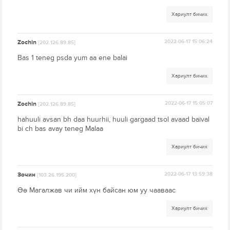
Хариулт бичих
Zochin
2022-06-17 15:06:24
[202.126.89.85]
Bas 1 teneg psda yum aa ene balai
Хариулт бичих
Zochin
2022-06-17 15:05:07
[202.126.89.85]
hahuuli avsan bh daa huurhii, huuli gargaad tsol avaad baival
bi ch bas avay teneg Malaa
Хариулт бичих
Зочин
2022-06-17 13:59:38
[103.26.195.200]
Өө Магалжав чи ийм хүн байсан юм уу чааваас
Хариулт бичих