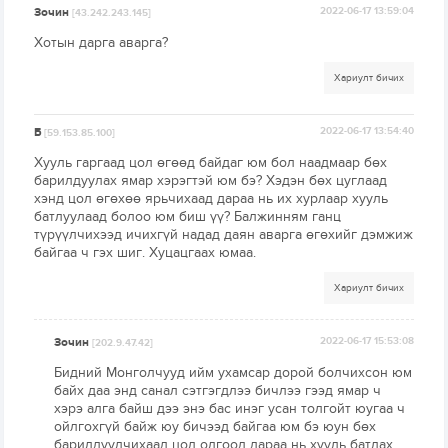
Зочин
2022-06-17 13:59:04
[43.242.243.145]
Хотын дарга аварга?
Хариулт бичих
Б
2022-06-17 13:54:40
[59.153.85.100]
Хууль гаргаад цол өгөөд байдаг юм бол наадмаар бөх
барилдуулах ямар хэрэгтэй юм бэ? Хэдэн бөх цуглаад
хэнд цол өгөхөө ярьчихаад дараа нь их хурлаар хууль
батлуулаад болоо юм биш үү? Балжинням ганц
түрүүлчихээд ичихгүй надад даян аварга өгөхийг дэмжиж
байгаа ч гэх шиг. Хуцацгаах юмаа.
Хариулт бичих
Зочин
2022-06-17 15:53:08
[202.9.47.42]
Бидний Монголчууд ийм ухамсар дорой болчихсон юм
байх даа энд санал сэтгэгдлээ бичлээ гээд ямар ч
хэрэ алга байш дээ энэ бас инэг усан толгойт юугаа ч
ойлгохгүй байж юу бичээд байгаа юм бэ юун бөх
барилдуулчихаад цол олгоод дараа нь хууль батлах