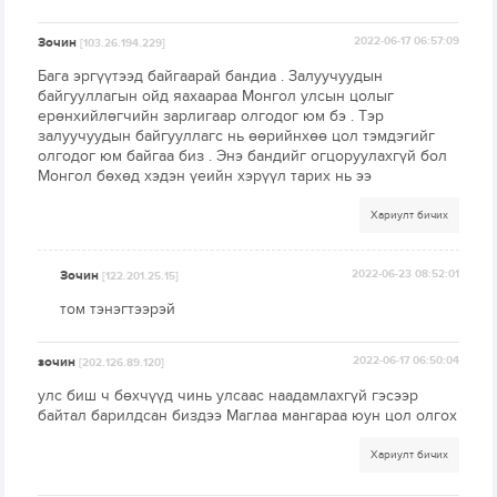
Зочин
2022-06-17 06:57:09
[103.26.194.229]
Бага эргүүтээд байгаарай бандиа . Залуучуудын
байгууллагын ойд яахаараа Монгол улсын цолыг
ерөнхийлөгчийн зарлигаар олгодог юм бэ . Тэр
залуучуудын байгууллагс нь өөрийнхөө цол тэмдэгийг
олгодог юм байгаа биз . Энэ бандийг огцоруулахгүй бол
Монгол бөхөд хэдэн үеийн хэрүүл тарих нь ээ
Хариулт бичих
Зочин
2022-06-23 08:52:01
[122.201.25.15]
том тэнэгтээрэй
зочин
2022-06-17 06:50:04
[202.126.89.120]
улс биш ч бөхчүүд чинь улсаас наадамлахгүй гэсээр
байтал барилдсан биздээ Маглаа мангараа юун цол олгох
Хариулт бичих