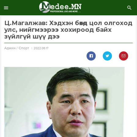
Ц.Магалжав: Хэдхэн бөхөд цол олгоход
улс, нийгмээрээ хохироод байх
зүйлгүй шүү дээ
Aдмин / Спорт
2022.06.17