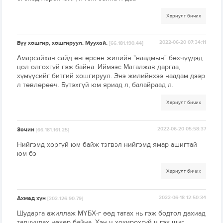
Хариулт бичих
Бүү хошгир, хошгируул. Муухай.
2022-06-20 07:34:11
[66.181.190.44]
Амарсайхан сайд өнгөрсөн жилийн "наадмын" бөхчүүдэд
цол олгохгүй гэж байна. Иймээс Магалжав даргаа,
хүмүүсийг битгий хошгируул. Энэ жилийнхээ наадам дээр
л төвлөрөөч. Бүтэхгүй юм яриад л, балайраад л.
Хариулт бичих
Зочин
2022-06-20 05:58:37
[66.181.161.25]
Нийгэмд хоргүй юм байж тэгвэл нийгэмд ямар ашигтай
юм бэ
Хариулт бичих
Ахмад хүн
2022-06-18 12:50:34
[202.126.90.79]
Шударга ажиллаж МҮБХ-г өөд татах нь гэж бодтол дахиад
талцуулах нөхөр байна. Хэн ч хохирохгүй ч гэх шиг,