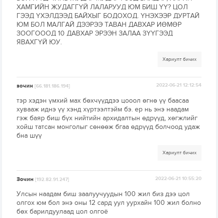
ХАМГИЙН ЖУДАГГҮЙ ЛАЛАРУУД ЮМ БИШ ҮҮ? ЦОЛ
ГЭЭД ҮХЭЛДЭЭД БАЙХЫГ БОДОХОД. ҮНЭХЭЭР ДУРТАЙ
ЮМ БОЛ МАЛГАЙ ДЭЭРЭЭ ТАВАН ДАВХАР ИӨМӨР
ЗООГОООД 10 ДАВХАР ЭРЭЭН ЗАЛАА ЗҮҮГЭЭД
ЯВАХГҮЙ ЮУ.
Хариулт бичих
зочин
2022-06-21 12:12:54
[66.181.186.194]
тэр хэдэн үмхий мах бөхчүүддээ цооол өгнө үү баасаа
хувааж иднэ үү хэнд хүртээлтэйм бэ. ер нь энэ наадам
гэж баяр биш бүх нийтийн архидалтын өдрүүд, хөгжлийг
хойш татсан монголыг сөнөөж бгаа өдрүүд болчоод удаж
бна шүү
Хариулт бичих
Зочин
2022-06-21 10:55:20
[192.82.91.247]
Улсын наадам биш заалуучуудын 100 жил биз дээ цол
олгох юм бол энэ оны 12 сард уул уурхайн 100 жил болно
бөх барилдуулаад цол олгоё