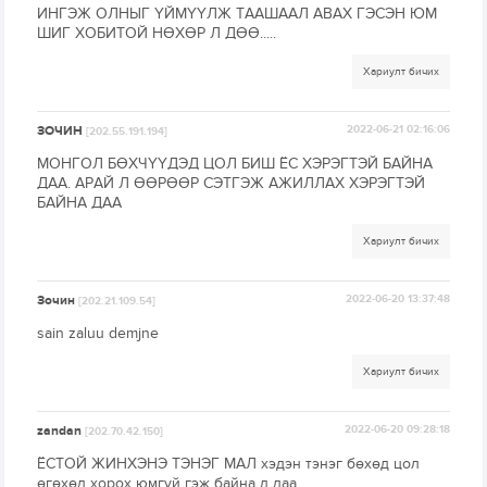
ИНГЭЖ ОЛНЫГ ҮЙМҮҮЛЖ ТААШААЛ АВАХ ГЭСЭН ЮМ
ШИГ ХОБИТОЙ НӨХӨР Л ДӨӨ.....
Хариулт бичих
ЗОЧИН
2022-06-21 02:16:06
[202.55.191.194]
МОНГОЛ БӨХЧҮҮДЭД ЦОЛ БИШ ЁС ХЭРЭГТЭЙ БАЙНА
ДАА. АРАЙ Л ӨӨРӨӨР СЭТГЭЖ АЖИЛЛАХ ХЭРЭГТЭЙ
БАЙНА ДАА
Хариулт бичих
Зочин
2022-06-20 13:37:48
[202.21.109.54]
sain zaluu demjne
Хариулт бичих
zandan
2022-06-20 09:28:18
[202.70.42.150]
ЁСТОЙ ЖИНХЭНЭ ТЭНЭГ МАЛ хэдэн тэнэг бөхөд цол
өгөхөд хорох юмгүй гэж байна л даа