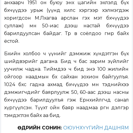
анхаарч 1951 он буюу энх цагийн эхлэлд бүх
бөхчүүдээ урьж (үүнд хилс хэргээр хэлмэгдэж
хоригдсон М.Лхагва арслан гэх мэт бөхчүүдээ
суллаж) мөн 50-иас дээш настай бөхчүүдээ
барилдуулсан байдаг. Төр өв соёлдоо өгөөмөр байх
ёстой.
Бөхийн холбоо ч үүнийг дэмжиж хүндэтгэн бүх
шийдвэрийг дагана. Бид ч бас зарим зүйлийг
уучилж чадна. Тиймдээ ч бид энэ 100 жилийн
ойгоор наадмын бөхөө сайхан зохион байгуулъя.
1024 бөхөөс гадна ахмад бөхчүүдээ мөн тэднийхээ
дэмжигчдийг баярлуулж 50, 60-аас дээш насны
бөхчүүдээ барилдуулъя гэж Ерөнхийлөгчдөө санал
хүргүүлсэн. Түүхт ойн баяр наадмаа өргөн дэлгэр
тэмдэглэх байх аа бид.
ӨДРИЙН СОНИН:
ОЮУНХҮҮГИЙН ДАШНЯМ