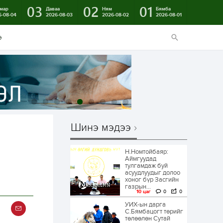
03
02
01
мар
Даваа
Ням
Бямба
6-08-04
2026-08-03
2026-08-02
2026-08-01
э
Шинэ мэдээ
н
Н.Номтойбаяр:
Аймгуудад
тулгамдаж буй
асуудлуудыг долоо
хоног бүр Засгийн
газрын...
10 цаг
0
0
УИХ-ын дарга
С.Бямбацогт төрийг
төлөөлөн Сутай