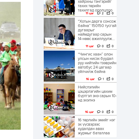
хайрхны тэнгэрийг
тахих төрийн
тахилгад оролцлоо
11 цаг
2
0
“Хотын дарга сонсож
байна” 150150 тусгай
дугаарыг
наймдугаар сарын
14-нөөс ажиллуулж...
11 цаг
0
0
“Чингис хаан” олон
улсын нисэх буудал
руу нийтийн тээврийн
автобус 24 цагаар
үйлчилж байна
16 цаг
1
0
Нийслэлийн
цэцэрлэгийн цахим
бүртгэл энэ сарын 10-
нд эхэлнэ
16 цаг
0
0
16 төрлийн эмийг нэг
эх үүсвэрээс
худалдан авах
журмыг баталлаа