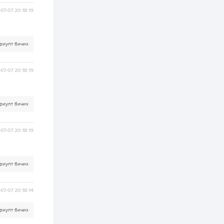
хэрэгжилт,
амлалтаас илүү
07-07 20:18:19
бодит үр дүн чухал
2 өдөр
0
0
Неймар зодог тайлах
риулт бичих
эсэхээ 12 дугаар сард
шийднэ
07-07 20:18:19
2 өдөр
0
3
Нийслэлийн 30
дугаар сургуулийг 10
риулт бичих
дугаар сарын 1-нд
ашиглалтад оруулна
07-07 20:18:19
2 өдөр
0
0
Морингийн давааны
замаас “Барилгын
хатуу хог хаягдал
риулт бичих
дахин боловсруулах
үйлдвэр” хүртэлх 1.5...
2 өдөр
0
0
07-07 20:18:14
COP17 хурлын үеэр 5
дүүргийн 73
риулт бичих
цэцэрлэг, 60
сургуульд