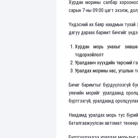
Хурдан морины салбар хорооноо
сарын 7-ны 09:00 цагт эхэлж, до
Үндэсний их баяр наадмын тухай 
дагуу дараах баримт бичгийг үндэ
Хурдан морь унахыг зөвшөө
тодорхойлолт
Уралдаанч хүүхдийн төрсний г
Уралдах морины нас, угшлын т
Бичиг баримтыг бүрдүүлээгүй бу
уяачийн морийг уралдаанд оролц
бүртгэхгүй, уралдаанд оролцуула
Наадамд уралдах морь тус бүрийг
баталгаажуулсан автомат төхөөр
Бүртгүүлэхдээ уралдах морьдыг а