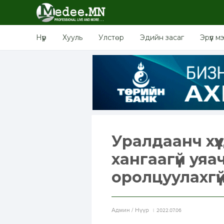
Нүүр
Хууль
Улстөр
Эдийн засаг
Эрүүл м
Уралдаанч хүү
хангаагүй уя
оролцуулахгүй
Aдмин / Нүүр
2022.07.06