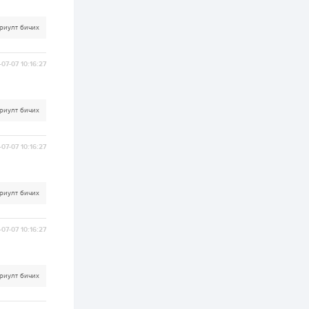
2 өдөр
0
0
АНУ 50 гаруй улсын
риулт бичих
иргэдэд хамаарах
визийн барьцаа
төлбөрийг 20 мянган
ам.доллар болгон
07-07 10:16:27
нэмэгдүүлжээ
2 өдөр
1
0
Д.Батлут: “Зэв”
сумны үйлдвэрийг
риулт бичих
ашиглалтад оруулж,
гурван нэр төрлийг
үйлдвэрлэн
дотоодын...
07-07 10:16:27
2 өдөр
3
1
Согтуугаар тээврийн
хэрэгсэл жолоодож
явсан 71 этгээдийг
риулт бичих
илрүүлжээ
3 өдөр
0
0
07-07 10:16:27
Хэлэлцээ даваа
гарагт болно гэж
Д.Трамп мэдэгджээ
риулт бичих
3 өдөр
1
0