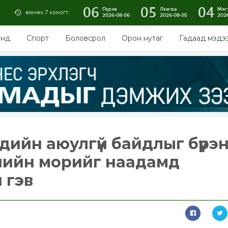
06
05
04
Пүрэв
Лхагва
Мяг
өмнөх 7 хоногт:
2026-08-06
2026-08-05
202
энд
Спорт
Боловсрол
Орон нутаг
Гадаад мэдэ
хдийн аюулгүй байдлыг бүрэ
ачийн морийг наадамд
 гэв