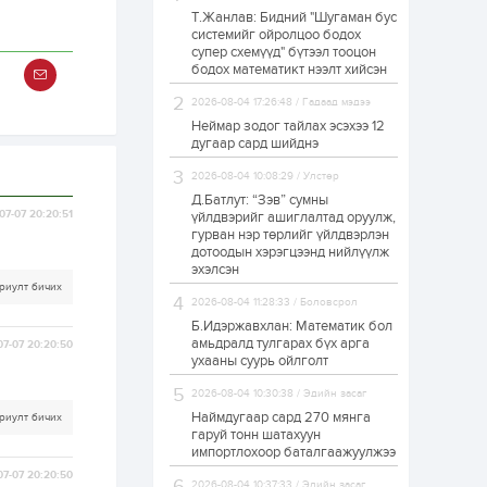
Т.Жанлав: Бидний "Шугаман бус
ЗГ: Автобензин,
системийг ойролцоо бодох
дизель түлшний
супер схемүүд" бүтээл тооцон
онцгой албан
татварыг тэглэлээ
бодох математикт нээлт хийсэн
2026-08-04 17:26:48 / Гадаад мэдээ
1 өдөр
2
0
Неймар зодог тайлах эсэхээ 12
З.Мэндсайхан:
дугаар сард шийднэ
Хүнсний нөөцийг
бэлтгэх агуулах,
2026-08-04 10:08:29 / Улстөр
зоорь бэлтгэх ААН-
үүдэд хөнгөлөлттэй
Д.Батлут: “Зэв” сумны
зээл олгоно
07-07 20:20:51
үйлдвэрийг ашиглалтад оруулж,
1 өдөр
1
0
гурван нэр төрлийг үйлдвэрлэн
дотоодын хэрэгцээнд нийлүүлж
Европ дахь
монголчуудын
эхэлсэн
соёлын наадам
риулт бичих
боллоо
2026-08-04 11:28:33 / Боловсрол
Б.Идэржавхлан: Математик бол
1 өдөр
2
0
амьдралд тулгарах бүх арга
07-07 20:20:50
ухааны суурь ойлголт
Өнгөрсөн сард
1,439.2 кг үнэт
2026-08-04 10:30:38 / Эдийн засаг
металл худалдан
авчээ
Наймдугаар сард 270 мянга
риулт бичих
гаруй тонн шатахуун
импортлохоор баталгаажуулжээ
1 өдөр
0
0
07-07 20:20:50
Б.Найдалаа: Энэ
2026-08-04 10:37:33 / Эдийн засаг