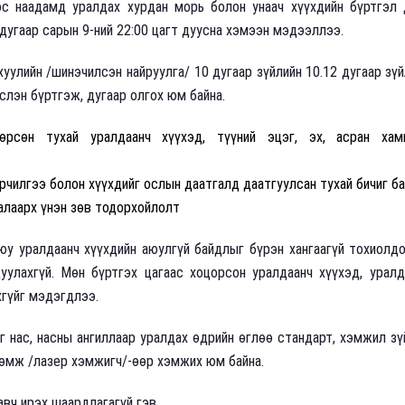
с наадамд уралдах хурдан морь болон унаач хүүхдийн бүртгэл 
лдугаар сарын 9-ний 22:00 цагт дуусна хэмээн мэдээллээ.
хуулийн /шинэчилсэн найруулга/ 10 дугаар зүйлийн 10.12 дугаар зү
слэн бүртгэж, дугаар олгох юм байна.
рсөн тухай уралдаанч хүүхэд, түүний эцэг, эх, асран хамг
эрчилгээ болон хүүхдийг ослын даатгалд даатгуулсан тухай бичиг б
алаарх үнэн зөв тодорхойлолт
юу уралдаанч хүүхдийн аюулгүй байдлыг бүрэн хангаагүй тохиолд
уулахгүй. Мөн бүртгэх цагаас хоцорсон уралдаанч хүүхэд, урал
хгүйг мэдэгдлээ.
 нас, насны ангиллаар уралдах өдрийн өглөө стандарт, хэмжил зү
өмж /лазер хэмжигч/-өөр хэмжих юм байна.
вч ирэх шаардлагагүй гэв.