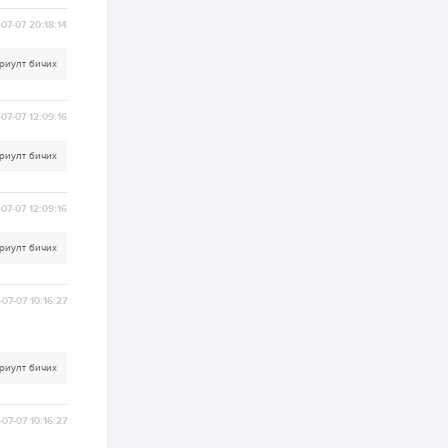
зохицуулалт хийнэ
07-07 20:18:14
2 өдөр
0
0
Б.Идэржавхлан:
риулт бичих
Математик бол
амьдралд тулгарах
бүх арга ухааны
суурь ойлголт
07-07 12:09:16
2 өдөр
1
0
риулт бичих
Бэлчээрийн 55 хувьд
ургамлын ургалт
сайн байна
07-07 12:09:16
2 өдөр
0
0
риулт бичих
Наймдугаар сард
олгох нийгмийн
халамжийн тэтгэвэр,
07-07 10:16:27
тэтгэмж, хөнгөлөлт,
тусламжийн хуваарь
2 өдөр
0
0
риулт бичих
Наймдугаар сард
270 мянга гаруй
тонн шатахуун
импортлохоор
07-07 10:16:27
баталгаажуулжээ