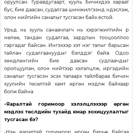
оруулсан. Гуравдугаарт, хууль бичихдээ хараат
бус, бие даасан, судалгаа шинжилгээнд үндэслэж,
олон нийтийн саналыг тусгасан байх ёстой.
Урьд нь хууль санаачлагч нь хэрэгжилтийн үр
нөлөө, тандан судалгаа, зардлын тооцооллоо
гаргадаг байсан. Ингэхээр хэт нэг талыг барьсан
тайлан судалгаануудыг бэлддэг байв. Одоо
хөндлөнгийн бие даасан судлаачдыг
оролцуулан, олон нийтээр хэлэлцүүлж, иргэдийн
саналыг тусгасэн эсэх талаарх тайлбараа бичин
хуулийн төсөлтэй хамт өргөн мэдүүлж байхаар
болж байна.
-Яаралтай горимоор хэлэлцүүлэхээр өргөн
мэдүүлэх төслүүдийн тухайд ямар зохицуулалтыг
тусгасан бэ?
-Нэн яаралтай горимоор өргөн барьж байгаа