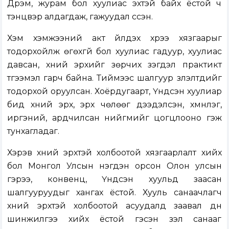
Дүрэм, журам бол хуулиас эхтэй байх ёстой ч
тэнцвэр алдагдаж, гажуудал үүссэн.
Хэм хэмжээний акт үйлдэх хүрээ хязгаарыг
тодорхойлж өгөхгүй бол хуулиас гадуур, хуулиас
давсан, хүний эрхийг зөрчих үзэгдэл практикт
түгээмэл гарч байна. Тиймээс шалгуур үзүүлэлтүүдийг
тодорхой оруулсан. Хоёрдугаарт, Үндсэн хуулиар
бид хүний эрх, эрх чөлөөг дээдэлсэн, хүмүүнлэг,
иргэний, ардчилсан нийгмийг цогцлооно гэж
тунхагладаг.
Хэрэв хүний эрхтэй холбоотой хязгаарлалт хийх
бол Монгол Улсын нэгдэн орсон Олон улсын
гэрээ, конвенц, Үндсэн хуульд заасан
шалгууруудыг хангах ёстой. Хууль санаачлагч
хүний эрхтэй холбоотой асуудалд заавал дүн
шинжилгээ хийх ёстой гэсэн үзэл санааг