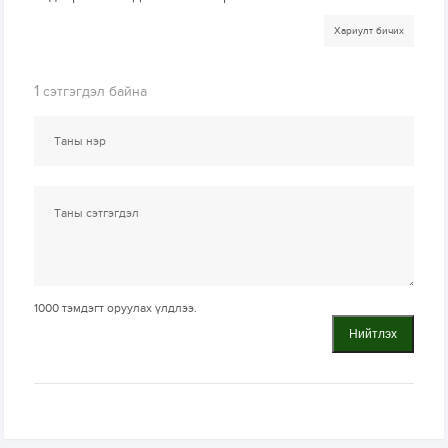
Хариулт бичих
1
сэтгэгдэл байна
1000
тэмдэгт оруулах үлдлээ.
Нийтлэх