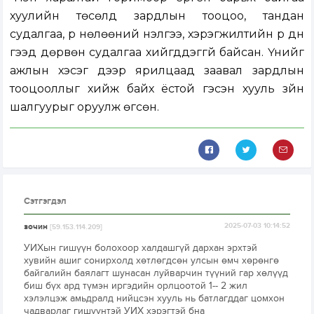
хуулийн төсөлд зардлын тооцоо, тандан
судалгаа, үр нөлөөний үнэлгээ, хэрэгжилтийн үр дүн
гээд дөрвөн судалгаа хийгддэггүй байсан. Үүнийг
ажлын хэсэг дээр ярилцаад заавал зардлын
тооцооллыг хийж байх ёстой гэсэн хууль зүйн
шалгуурыг оруулж өгсөн.
Сэтгэгдэл
зочин
2025-07-03 10:14:52
[59.153.114.209]
УИХын гишүүн болохоор халдашгүй дархан эрхтэй
хувийн ашиг сонирхолд хөтлөгдсөн улсын өмч хөрөнгө
байгалийн баялагт шунасан луйварчин түүний гар хөлүүд
биш бүх ард түмэн иргэдийн орлцоотой 1-- 2 жил
хэлэлцэж амьдралд нийцсэн хууль нь батлагддаг цомхон
чадварлаг гишүүнтэй УИХ хэрэгтэй бна