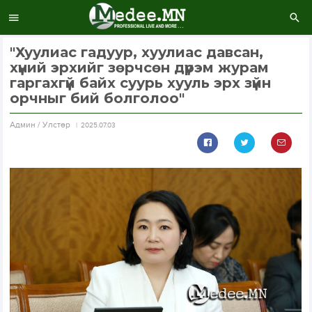
"Хуулиас гадуур, хуулиас давсан,
хүний эрхийг зөрчсөн дүрэм журам
гаргахгүй байх суурь хууль эрх зүйн
орчныг бий болголоо"
Aдмин / Улстөр
2025.07.03