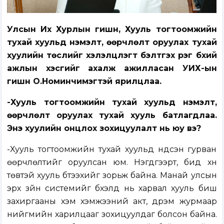
Улсын Их Хурлын гишүүн, Хууль тогтоомжийн
тухай хуульд нэмэлт, өөрчлөлт оруулах
тухай
хуулийн төслийг хэлэлцүүлэгт бэлтгэх үүрэг бүхий
ажлын хэсгий
г ахалж ажилласан УИХ-ын
гишүүн
О.Номинчимэгтэй ярилцлаа.
-Хууль тогтоомжийн тухай хуульд нэмэлт,
өөрчлөлт оруулах тухай хууль батлагдлаа.
Энэ хуулийн онцлох зохицуулалт нь юу вэ?
-Хууль тогтоомжийн тухай хуульд үндсэн гурван
өөрчлөлтийг оруулсан юм. Нэгдүгээрт, бид хүн
төвтэй хууль бүтээхийг зорьж байна. Манай улсын
эрх зүйн системийг бүхэлд нь харвал хууль биш
захиргааны хэм хэмжээний акт, дүрэм журмаар
нийгмийн харилцааг зохицуулдаг болсон байна.