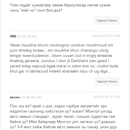
Үзэн яддаг хужаагаар замаа бариулахад нөгөө хужаа
чинь "май чи" гэнэ биз дээ?
Хариулт бичих
059
2022-07-27 05:51:40
[64.119.29.144]
Yasan muukhai khunii zovlongoor zoolson novshnuud iim
yum khiideg bnaaa.....iim muukhai khun chanargui ulsiig
tenger tseerluuleesei....idsen uusan zuil ni ergej amaaraa
khakhaj garaarai...zunduu l olon jil Darkhanii zam geed l
yaraid bdag saijruulj bgaa tsarai ni odoo ene uu...nudnii bulai
khul gar ni tatmaruud helekh kharaakh muu ch ug alga...
Хариулт бичих
зочин
2022-07-26 14:17:05
[66.181.185.218]
Пээ, юу вэ? арай ч дээ, хэдэн тэрбум иөгрөгийг эрх
мэдэлтэн салхинд хийсгэсэн үү? эсвэл? Монгол улсад
авто замын стандарт , зураг төсөл, тооцоо судалгаа гэж
байна уу? Ийм байдлаар Монгол улс хөгжих үү? дэвших
үү? 3-4 жил хийж байгаа авто замынх нь чанар, үнэн дүр