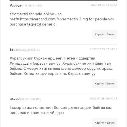
Vqobge
2025-01-06 13:36:54
[178.68.41.154]
stromectol for sale online - <a
href="https://ivercand.com/">ivermectin 3 mg for people</a>
purchase tegretol generic
Хариулт бичих
Зочин
2022-07-29 07:54:20
[202.21.121.66]
Хүрэлсүхийг бурхан өршөөг. Нөгөө чадвартай
Хятадуудын барьсан зам уу. Хүрэлсүхийн хил хаалттай
байхад Өмөөрч хамгаалаад шөнө дөлөөр оруулж ирээд
байсан Хятад ах дүү нарынх нь барьсан зам уу
Хариулт бичих
Зочин
2022-07-28 09:40:48
[66.181.160.112]
Төмөр замын олон жил болсон далан эвдэж байгаа юм
чинь машин зам аргагүйшдээ
Хариулт бичих