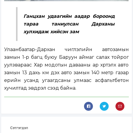
Ганцхан удаагийн аадар бороонд
тараа таниулсан Дарханы
хулхидаж хийсэн зам
Улаанбаатар-Дархан чиглэлийн автозамын
замын 1-р багц буюу Баруун аймаг салах тойрог
уулзвараас Хар модотын давааны ар хүртэлх авто
замын 13 дахь км дэх авто замын 140 метр газар
үерийн усанд угаагдсаны улмаас асфальтбетон
хучилтад эвдрэл үүсээд байна.
Сэтгэгдэл