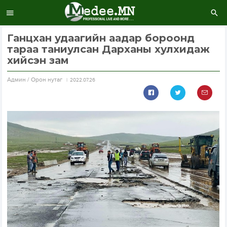
Ганцхан удаагийн аадар бороонд
тараа таниулсан Дарханы хулхидаж
хийсэн зам
Aдмин / Орон нутаг
2022.07.26