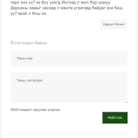
төрх энэ үү? ээ бүү үзэгд Ингээд л жил бүр шахуу
Дарханы замыг засаад л мөнгө угаагаад байдаг юм биш
үү? арай л биш ээ.
Хариулт бичих
9
сэтгэгдэл байна
1000
тэмдэгт оруулах үлдлээ.
Нийтлэх