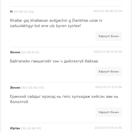
H
2022-07-28 06:53:34
[64.119.23.123]
Khaltar gej khaltaisan avilgachin g Dankhtai ustai ni
zailuulakhgyi bol ene uls byren syirlee!
Хариулт бичих
Зочин
2022-07-28 04:12:59
[64.119.19.41]
Байгалийн гамшигийг хэн ч дийлэхгүй байхаа
Хариулт бичих
Зочин
2022-07-27 11:31:00
[150.129.142.107]
Ерөнхий сайдыг ирэхэд нь гялс хулхидаж хийсэн зам нь
бололтой
Хариулт бичих
Иргэн
2022-07-27 10:31:45
[192.82.68.117]