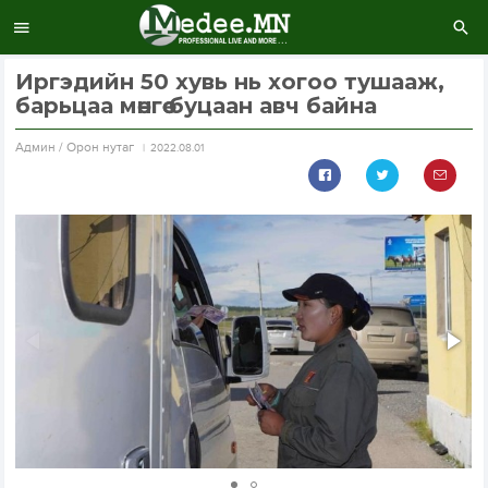
Иргэдийн 50 хувь нь хогоо тушааж,
барьцаа мөнгөө буцаан авч байна
Aдмин / Орон нутаг
2022.08.01