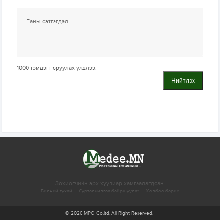
1000
тэмдэгт оруулах үлдлээ.
Нийтлэх
Зохиогчийн эрх хуулиар хамгаалагдсан.
Бидний тухай
Сурталчилгаа байршуулах
Холбоо барих
© 2020 MPO Co.ltd. All Right Reserved.