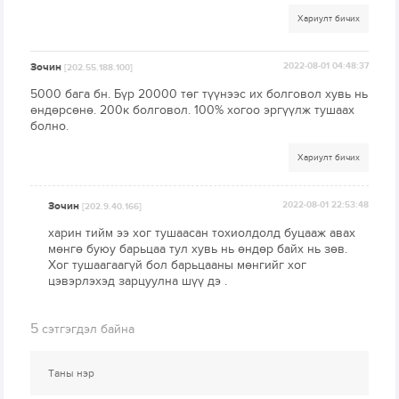
Хариулт бичих
Зочин
2022-08-01 04:48:37
[202.55.188.100]
5000 бага бн. Бүр 20000 төг түүнээс их болговол хувь нь
өндөрсөнө. 200к болговол. 100% хогоо эргүүлж тушаах
болно.
Хариулт бичих
Зочин
2022-08-01 22:53:48
[202.9.40.166]
харин тийм ээ хог тушаасан тохиолдолд буцааж авах
мөнгө буюу барьцаа тул хувь нь өндөр байх нь зөв.
Хог тушаагаагүй бол барьцааны мөнгийг хог
цэвэрлэхэд зарцуулна шүү дэ .
5
сэтгэгдэл байна