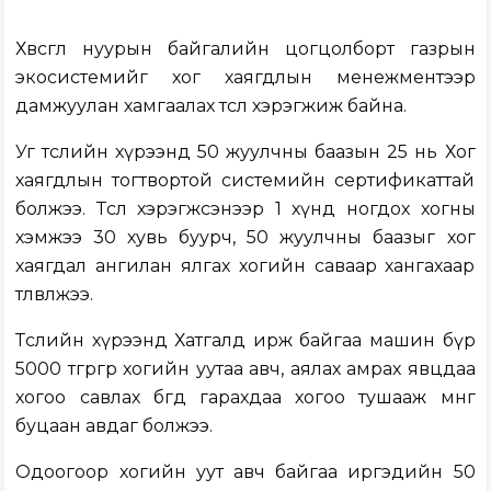
Хөвсгөл нуурын байгалийн цогцолборт газрын
экосистемийг хог хаягдлын менежментээр
дамжуулан хамгаалах төсөл хэрэгжиж байна.
Уг төслийн хүрээнд 50 жуулчны баазын 25 нь Хог
хаягдлын тогтвортой системийн сертификаттай
болжээ. Төсөл хэрэгжсэнээр 1 хүнд ногдох хогны
хэмжээ 30 хувь буурч, 50 жуулчны баазыг хог
хаягдал ангилан ялгах хогийн саваар хангахаар
төлөвлөжээ.
Төслийн хүрээнд Хатгалд ирж байгаа машин бүр
5000 төгрөгөөр хогийн уутаа авч, аялах амрах явцдаа
хогоо савлах бөгөөд гарахдаа хогоо тушааж мөнгөө
буцаан авдаг болжээ.
Одоогоор хогийн уут авч байгаа иргэдийн 50