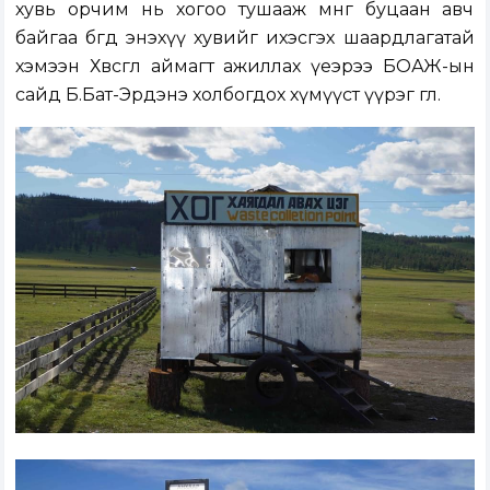
хувь орчим нь хогоо тушааж мөнгөө буцаан авч
байгаа бөгөөд энэхүү хувийг ихэсгэх шаардлагатай
хэмээн Хөвсгөл аймагт ажиллах үеэрээ БОАЖ-ын
сайд Б.Бат-Эрдэнэ холбогдох хүмүүст үүрэг өглөө.