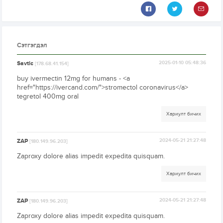
Сэтгэгдэл
Savtlc
2025-01-10 05:48:36
[178.68.41.154]
buy ivermectin 12mg for humans - <a
href="https://ivercand.com/">stromectol coronavirus</a>
tegretol 400mg oral
Хариулт бичих
ZAP
2024-05-21 21:27:48
[180.149.96.203]
Zaproxy dolore alias impedit expedita quisquam.
Хариулт бичих
ZAP
2024-05-21 21:27:48
[180.149.96.203]
Zaproxy dolore alias impedit expedita quisquam.