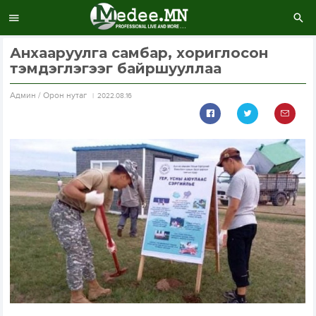
Анхааруулга самбар, хориглосон
тэмдэглэгээг байршууллаа
Aдмин / Орон нутаг
2022.08.16