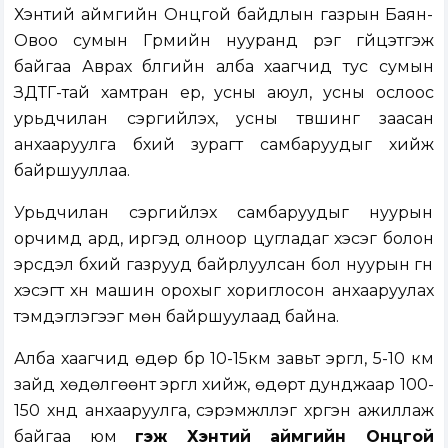
Хэнтий аймгийн Онцгой байдлын газрын Баян-
Овоо сумын Гүрмийн нууранд үүрэг гүйцэтгэж
байгаа Аврах бүлгийн алба хаагчид тус сумын
ЗДТГ-тай хамтран үер, усны аюул, усны ослоос
урьдчилан сэргийлэх, усны түвшинг заасан
анхааруулга бүхий зурагт самбаруудыг хийж
байршууллаа.
Урьдчилан сэргийлэх самбаруудыг нуурын
орчимд ард, иргэд олноор цугладаг хэсэг болон
эрсдэл бүхий газрууд байрлуулсан бол нуурын гүн
хэсэгт хүн машин орохыг хориглосон анхааруулах
тэмдэглэгээг мөн байршуулаад байна.
Алба хаагчид өдөр бүр 10-15км завьт эргүүл, 5-10 км
зайд хөдөлгөөнт эргүүл хийж, өдөрт дунджаар 100-
150 хүнд анхааруулга, сэрэмжлүүлэг хүргэн ажиллаж
байгаа юм
гэж Хэнтий аймгийн Онцгой