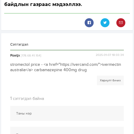
байдлын газраас мэдээллээ.
Сэтгэгдэл
Pzatjx
2025-01-07 18:03:34
[178.68.41.154]
stromectol price - <a href="https://ivercand.com/">ivermectin
australia</a> carbamazepine 400mg drug
Хариулт бичих
1
сэтгэгдэл байна