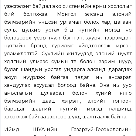
үзэсгэлэнт байдал эко системийн өвөрмөц хослолыг
бий болгожээ. Монгол элсэнд элсний
бэлчээрийн үндсэн ургамал болох хар, цагаан
суль, цулхир ургах бөгөөд нутгийн иргэд үр
боловсрох үеэр түүж бэлтгэн, хуурч, тээрэмдэн
нутгийн брэнд гурилыг үйлдвэрлэж ирсэн
уламжлалтай. Сүүлийн жилүүдэд элсний нүүлт
хөдөлгөөний улмаас сумын төв болон зарим нуур,
булаг шандын урсгал ундарга элсэнд дарагдах
аюул нүүрлэж байгаа явдал нь анхаарал
хандуулах асуудал болоод байна. Энэ нь уур
амьсгалын дулаарал болон хүний нөлөөгөөр
бэлчээрийн даац хэтрэлт, элсийг тогтоон
барьдаг шавгийг нутгийн иргэд түлшинд
хэрэглэж байгаа зэргээс шууд шалтгаалж байна.
Иймд ШУА-ийн Газарзүй-Геоэкологийн