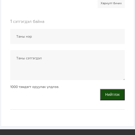
Хариулт бичих
1
сэтгэгдэл байна
1000
тэмдэгт оруулах үлдлээ.
Нийтлэх