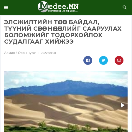
ЭЛСЖИЛТИЙН ТӨЛӨВ БАЙДАЛ,
ТҮҮНИЙ СӨРӨГ НӨЛӨӨЛЛИЙГ СААРУУЛАХ
БОЛОМЖИЙГ ТОДОРХОЙЛОХ
СУДАЛГААГ ХИЙЖЭЭ
Aдмин / Орон нутаг
2022.09.08