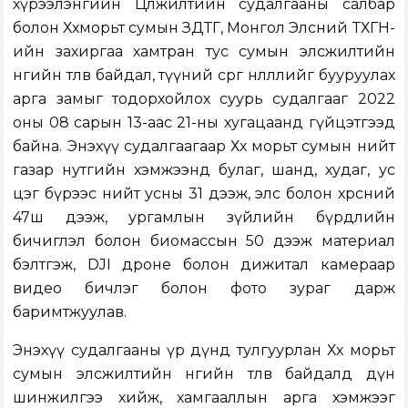
хүрээлэнгийн Цөлжилтийн судалгааны салбар
болон Хөхморьт сумын ЗДТГ, Монгол Элсний ТХГН-
ийн захиргаа хамтран тус сумын элсжилтийн
өнөөгийн төлөв байдал, түүний сөрөг нөлөөллийг бууруулах
арга замыг тодорхойлох суурь судалгааг 2022
оны 08 сарын 13-аас 21-ны хугацаанд гүйцэтгээд
байна. Энэхүү судалгаагаар Хөх морьт сумын нийт
газар нутгийн хэмжээнд булаг, шанд, худаг, ус
цэг бүрээс нийт усны 31 дээж, элс болон хөрсний
47ш дээж, ургамлын зүйлийн бүрдлийн
бичиглэл болон биомассын 50 дээж материал
бэлтгэж, DJI дроне болон дижитал камераар
видео бичлэг болон фото зураг дарж
баримтжуулав.
Энэхүү судалгааны үр дүнд тулгуурлан Хөх морьт
сумын элсжилтийн өнөөгийн төлөв байдалд дүн
шинжилгээ хийж, хамгааллын арга хэмжээг