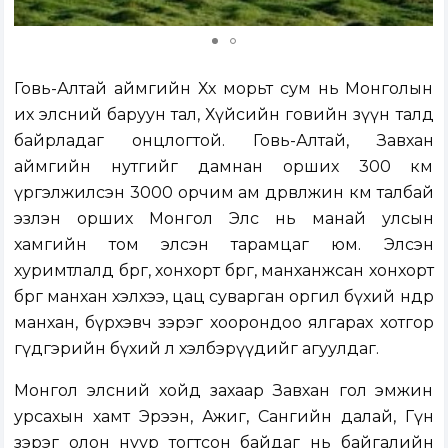
Говь-Алтай аймгийн Хөх морьт сум нь Монголын
их элсний баруун тал, Хүйсийн говийн зүүн талд
байрладаг онцлогтой. Говь-Алтай, Завхан
аймгийн нутгийг дамнан орших 300 км
үргэлжилсэн 3000 орчим ам дөрвөлжин км талбай
эзлэн орших Монгол Элс нь манай улсын
хамгийн том элсэн тарамцаг юм. Элсэн
хуримтлалд бөөрөг, хонхорт бөөрөг, манханжсан хонхорт
бөөрөг манхан хэлхээ, цац суварган оргил бүхий өндөр
манхан, бүрхэвч зэрэг хоорондоо ялгарах хотгор
гүдгэрийн бүхий л хэлбэрүүдийг агуулдаг.
Монгол элсний хойд захаар Завхан гол эмжин
урсахын хамт Эрээн, Ажиг, Сангийн далай, Гүн
зэрэг олон нуур тогтсон байдаг нь байгалийн