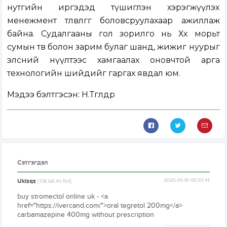
нутгийн иргэдэд түшиглэн хэрэгжүүлэх
менежмент төлөвлөгөөг боловсруулахаар ажиллаж
байна. Судалгааны гол зорилго нь Хөх морьт
сумын төв болон зарим булаг шанд, жижиг нуурыг
элсний нүүлтээс хамгаалах оновчтой арга
технологийн шийдийг гаргах явдал юм.
Мэдээ бэлтгэсэн: Н.Төгөлдөр
Сэтгэгдэл
Ukizqz
2025-01-10 00:51:14
[178.68.41.154]
buy stromectol online uk - <a
href="https://ivercand.com/">oral tegretol 200mg</a>
carbamazepine 400mg without prescription