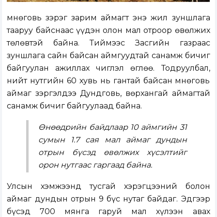
Өмнөговь зэрэг зарим аймагт энэ жил зуншлага
тааруу байснаас үүдэн олон мал отроор өвөлжих
төлөвтэй байна. Тиймээс Засгийн газраас
зуншлага сайн байсан аймгуудтай санамж бичиг
байгуулан ажиллах чиглэл өглөө. Тодруулбал,
нийт нутгийн 60 хувь нь гантай байсан Өмнөговь
аймаг зэргэлдээ Дундговь, Өвөрхангай аймагтай
санамж бичиг байгуулаад байна.
Өнөөдрийн байдлаар 10 аймгийн 31
сумын 1.7 сая мал аймаг дундын
отрын бүсэд өвөлжих хүсэлтийг
орон нутгаас гаргаад байна.
Улсын хэмжээнд тусгай хэрэгцээний болон
аймаг дундын отрын 9 бүс нутаг байдаг. Эдгээр
бүсэд 700 мянга гаруй мал хүлээн авах