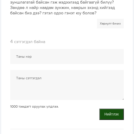
зуншлагатай байсан гэж мэдээлээд байгаагүй билүү?
Зөндөө л найр наадам зунжин, намрын эхэнд хийгээд
байсан биз дээ? гэтэл одоо гэнэт юу болов?
Хариулт бичих
4
сэтгэгдэл байна
1000
тэмдэгт оруулах үлдлээ.
Нийтлэх