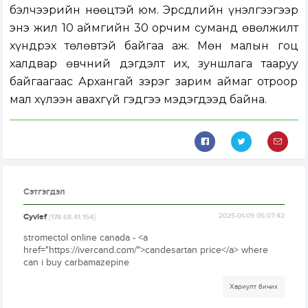
бэлчээрийн нөөцтэй юм. Эрсдлийн үнэлгээгээр
энэ жил 10 аймгийн 30 орчим суманд өвөлжилт
хүндрэх төлөвтэй байгаа аж. Мөн малын гоц
халдвар өвчний дэгдэлт их, зуншлага тааруу
байгаагаас Архангай зэрэг зарим аймаг отроор
мал хүлээн авахгүй гэдгээ мэдэгдээд байна.
Сэтгэгдэл
Cyvlef
2025-01-09 05:07:42
[178.68.41.154]
stromectol online canada - <a
href="https://ivercand.com/">candesartan price</a> where
can i buy carbamazepine
Хариулт бичих