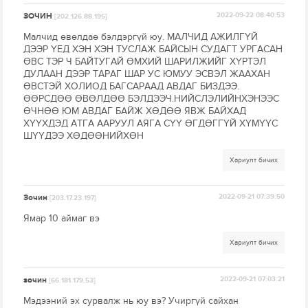
ЗОЧИН
2022-09-22 08:40:53
[202.126.88.195]
Малчид өвөлдаө бэлдэргүй юу. МАЛЧИД АЖИЛГҮЙ
ДЭЭР ҮЕД ХЭН ХЭН ТУСЛАЖ БАЙСЫН СУДАГТ УРГАСАН
ӨВС ТЭР Ч БАЙТУГАЙ ӨМХИЙ ШАРИЛЖИЙГ ХҮРТЭЛ
ДУЛААН ДЭЭР ТАРАГ ШАР УС ЮМУУ ЭСВЭЛ ЖААХАН
ӨВСТЭЙ ХОЛИОД БАГСАРААД АВДАГ БИЗДЭЭ.
ӨӨРСДӨӨ ӨВӨЛДӨӨ БЭЛДЭЭЧ.НИЙСЛЭЛИЙНХЭНЭЭС
ӨЧНӨӨ ЮМ АВДАГ БАЙЖ ХӨДӨӨ ЯВЖ БАЙХАД
ХҮҮХДЭД АТГА ААРУУЛ АЯГА СҮҮ ӨГДӨГГҮЙ ХҮМҮҮС
ШҮҮДЭЭ ХӨДӨӨНИЙХӨН
Хариулт бичих
Зочин
2022-09-21 07:39:50
[203.17.23.197]
Ямар 10 аймаг вэ
Хариулт бичих
зочин
2022-09-21 07:03:21
[66.181.179.53]
Мэдээний эх сурвалж нь юу вэ? Учиргүй сайхан