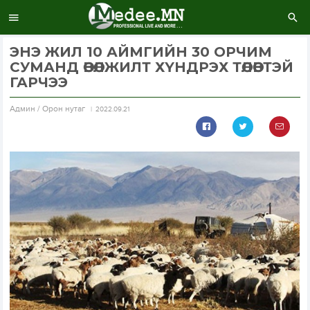
ЭНЭ ЖИЛ 10 АЙМГИЙН 30 ОРЧИМ
СУМАНД ӨВӨЛЖИЛТ ХҮНДРЭХ ТӨЛӨВТЭЙ
ГАРЧЭЭ
Aдмин / Орон нутаг
2022.09.21