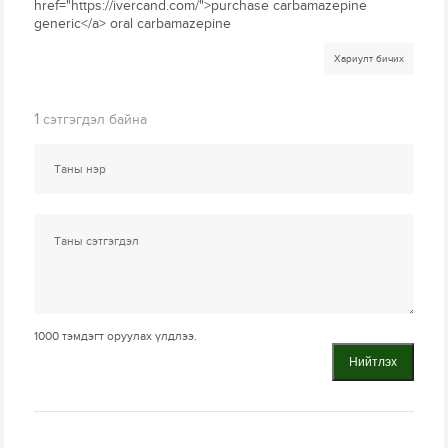
href="https://ivercand.com/">purchase carbamazepine
generic</a> oral carbamazepine
Хариулт бичих
1
сэтгэгдэл байна
1000
тэмдэгт оруулах үлдлээ.
Нийтлэх