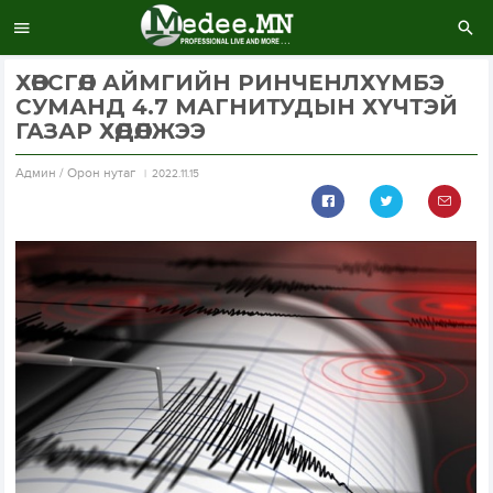
ХӨВСГӨЛ АЙМГИЙН РИНЧЕНЛХҮМБЭ
СУМАНД 4.7 МАГНИТУДЫН ХҮЧТЭЙ
ГАЗАР ХӨДӨЛЖЭЭ
Aдмин / Орон нутаг
2022.11.15