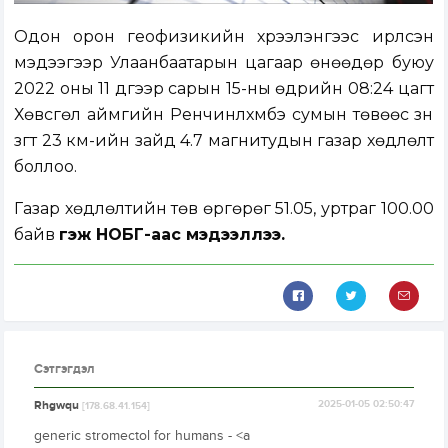
Одон орон геофизикийн хүрээлэнгээс ирүүлсэн
мэдээгээр Улаанбаатарын цагаар өнөөдөр буюу
2022 оны 11 дүгээр сарын 15-ны өдрийн 08:24 цагт
Хөвсгөл аймгийн Ренчинлхүмбэ сумын төвөөс зүүн
зүгт 23 км-ийн зайд 4.7 магнитудын газар хөдлөлт
боллоо.
Газар хөдлөлтийн төв өргөрөг 51.05, уртраг 100.00
байв
гэж НОБГ-аас мэдээллээ.
Сэтгэгдэл
Rhgwqu
2025-01-05 02:50:47
[178.68.41.154]
generic stromectol for humans - <a