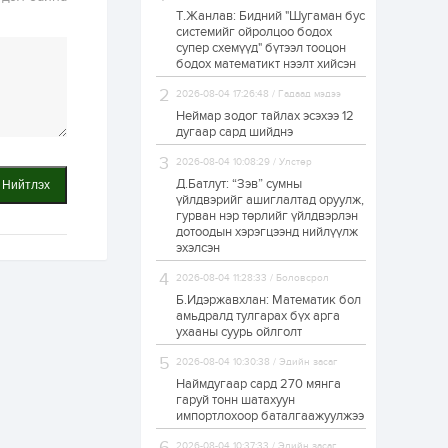
Т.Жанлав: Бидний "Шугаман бус
ЗГ: Автобензин,
системийг ойролцоо бодох
дизель түлшний
супер схемүүд" бүтээл тооцон
онцгой албан
татварыг тэглэлээ
бодох математикт нээлт хийсэн
2026-08-04 17:26:48 / Гадаад мэдээ
1 өдөр
2
0
Неймар зодог тайлах эсэхээ 12
З.Мэндсайхан:
дугаар сард шийднэ
Хүнсний нөөцийг
бэлтгэх агуулах,
2026-08-04 10:08:29 / Улстөр
зоорь бэлтгэх ААН-
үүдэд хөнгөлөлттэй
Д.Батлут: “Зэв” сумны
Нийтлэх
зээл олгоно
үйлдвэрийг ашиглалтад оруулж,
1 өдөр
1
0
гурван нэр төрлийг үйлдвэрлэн
дотоодын хэрэгцээнд нийлүүлж
Европ дахь
монголчуудын
эхэлсэн
соёлын наадам
боллоо
2026-08-04 11:28:33 / Боловсрол
Б.Идэржавхлан: Математик бол
1 өдөр
2
0
амьдралд тулгарах бүх арга
ухааны суурь ойлголт
Өнгөрсөн сард
1,439.2 кг үнэт
2026-08-04 10:30:38 / Эдийн засаг
металл худалдан
авчээ
Наймдугаар сард 270 мянга
гаруй тонн шатахуун
импортлохоор баталгаажуулжээ
1 өдөр
0
0
Б.Найдалаа: Энэ
2026-08-04 10:37:33 / Эдийн засаг