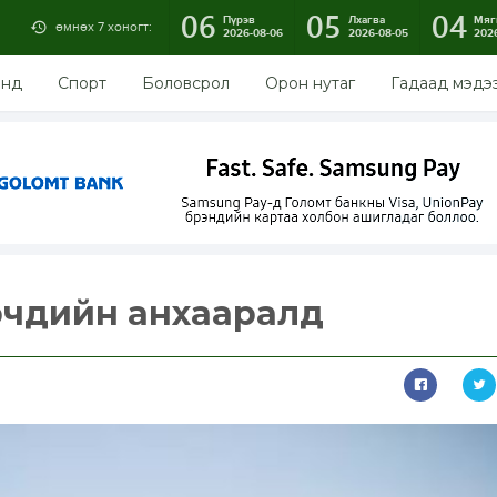
06
05
04
Пүрэв
Лхагва
Мяг
өмнөх 7 хоногт:
2026-08-06
2026-08-05
202
энд
Спорт
Боловсрол
Орон нутаг
Гадаад мэдэ
рчдийн анхааралд