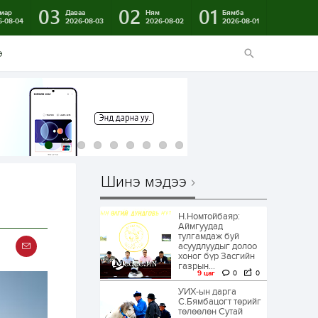
03
02
01
мар
Даваа
Ням
Бямба
6-08-04
2026-08-03
2026-08-02
2026-08-01
э
Шинэ мэдээ
Н.Номтойбаяр:
Аймгуудад
тулгамдаж буй
асуудлуудыг долоо
хоног бүр Засгийн
газрын...
9 цаг
0
0
УИХ-ын дарга
С.Бямбацогт төрийг
төлөөлөн Сутай