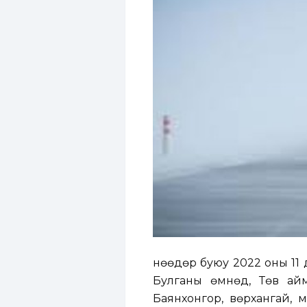
Өнөөдөр буюу 2022 оны 11 
Булганы өмнөд, Төв ай
Баянхонгор, Өвөрхангай, 