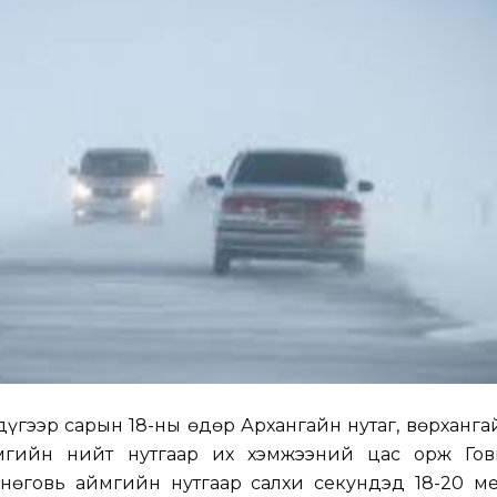
дүгээр сарын 18-ны өдөр Архангайн нутаг, Өвөрханга
мгийн нийт нутгаар их хэмжээний цас орж Говь
Өмнөговь аймгийн нутгаар салхи секундэд 18-20 м