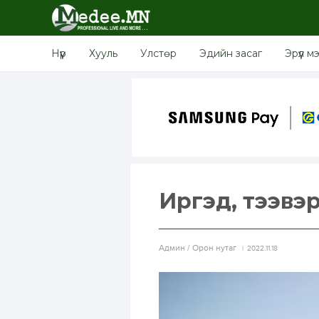
Нүүр
Хууль
Улстөр
Эдийн засаг
Эрүүл м
Иргэд, тээвэ
Aдмин / Орон нутаг
2022.11.18