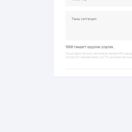
1000
тэмдэгт оруулах үлдлээ.
Уншигчдын бичсэн сэтгэгдэлд Medee.MN хариуц
хэллэгийг хязгаарласан тул Та сэтгэгдэл бичих