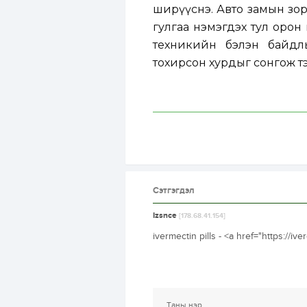
ширүүснэ. Авто замын зор
гулгаа нэмэгдэх тул орон
техникийн бэлэн байдл
тохирсон хурдыг сонгож т
Сэтгэгдэл
Izsnce
[178.68.41.154]
ivermectin pills - <a href="https://