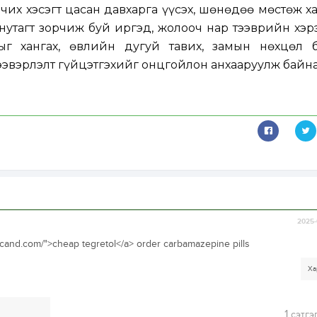
чих хэсэгт цасан давхарга үүсэх, шөнөдөө мөстөж х
 нутагт зорчиж буй иргэд, жолооч нар тээврийн хэ
ыг хангах, өвлийн дугуй тавих, замын нөхцөл 
ээвэрлэлт гүйцэтгэхийг онцгойлон анхааруулж байна
2025-
ivercand.com/">cheap tegretol</a> order carbamazepine pills
Ха
1
сэтгэ