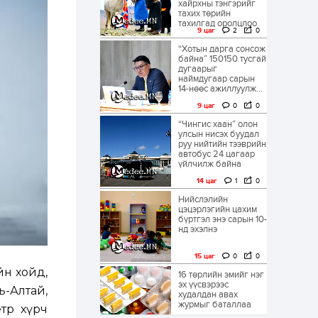
хайрхны тэнгэрийг
тахих төрийн
тахилгад оролцлоо
9 цаг
2
0
“Хотын дарга сонсож
байна” 150150 тусгай
дугаарыг
наймдугаар сарын
14-нөөс ажиллуулж...
9 цаг
0
0
“Чингис хаан” олон
улсын нисэх буудал
руу нийтийн тээврийн
автобус 24 цагаар
үйлчилж байна
14 цаг
1
0
Нийслэлийн
цэцэрлэгийн цахим
бүртгэл энэ сарын 10-
нд эхэлнэ
15 цаг
0
0
йн хойд,
16 төрлийн эмийг нэг
эх үүсвэрээс
-Алтай,
худалдан авах
журмыг баталлаа
етр хүрч