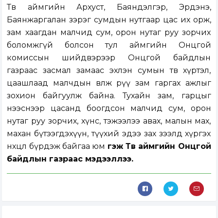
Төв аймгийн Архуст, Баяндэлгэр, Эрдэнэ,
Баянжаргалан зэрэг сумдын нутгаар цас их орж,
зам хаагдан малчид сум, орон нутаг руу зорчих
боломжгүй болсон тул аймгийн Онцгой
комиссын шийдвэрээр Онцгой байдлын
газраас засмал замаас эхлэн сумын төв хүртэл,
цаашлаад малчдын өвөлжөө рүү зам гаргах ажлыг
зохион байгуулж байна. Тухайн зам, гарцыг
нээснээр цасанд боогдсон малчид сум, орон
нутаг руу зорчих, хүнс, тэжээлээ авах, малын мах,
махан бүтээгдэхүүн, түүхий эдээ зах зээлд хүргэх
нөхцөл бүрдэж байгаа юм
гэж Төв аймгийн Онцгой
байдлын газраас мэдээллээ.