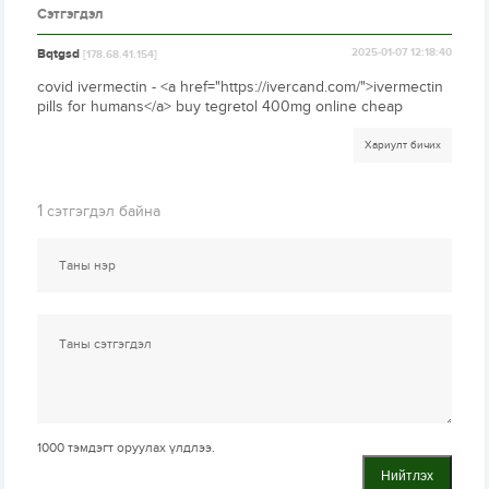
Сэтгэгдэл
Bqtgsd
2025-01-07 12:18:40
[178.68.41.154]
covid ivermectin - <a href="https://ivercand.com/">ivermectin
pills for humans</a> buy tegretol 400mg online cheap
Хариулт бичих
1
сэтгэгдэл байна
1000
тэмдэгт оруулах үлдлээ.
Нийтлэх