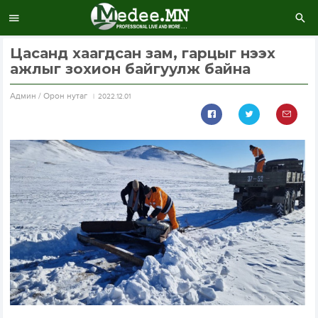
Цасанд хаагдсан зам, гарцыг нээх
ажлыг зохион байгуулж байна
Aдмин / Орон нутаг
2022.12.01