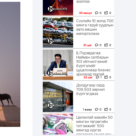
эхэллээ
30 минут
0
0
Сүүлийн 10 жилд 700
мянга гаруй суудлын
авто машин
импортолжээ
21 цаг
0
0
Б.Пүрэвдагва:
Найман салбарын
103 үйлчилгээний
бүртгэлийг
цуцалснаар бизнес
эрхлэхэд таатай...
22 цаг
1
0
Долдугаар сард
709.503 зөрчил
бүртгэгджээ
1 өдөр
0
0
Цалинтай ээжийн 50
мянган төгрөгийн
тэтгэмжийг 500
мянгад хүргэх
өргөдөлд санал авч