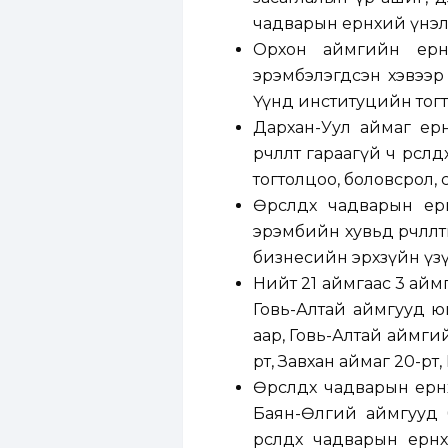
чадварын ерөнхий үнэл
Орхон аймгийн ерөн
эрэмбэлэгдсэн хэвээр б
Үүнд институцийн тогто
Дархан-Уул аймаг ерө
өөрчлөлт гараагүй ч өр
тогтолцоо, боловсрол, с
Өрсөлдөх чадварын ер
эрэмбийн хувьд өөрчлөлт
бизнесийн эрхзүйн үзүү
Нийт 21 аймгаас 3 аймги
Говь-Алтай аймгууд ю
аар, Говь-Алтай аймгий
рт, Завхан аймаг 20-рт
Өрсөлдөх чадварын ерө
Баян-Өлгий аймгууд 
өрсөлдөх чадварын ер