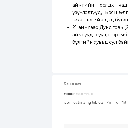
аймгийн өрсөлдөх ч
үзүүлэлтүүд, Баян-Өл
технологийн дэд бүтэц
21 аймгаас Дундговь [21]
аймгууд сүүлд эрэмб
бүлгийн хувьд сул бай
Сэтгэгдэл
Fijzsz
[178.68.41.154]
ivermectin 3mg tablets - <a href="h