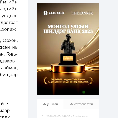
 аймгийн
эхэлжээ
1 өдөр
2
0
нь эдийн
Б.Түмэн-Өлзий: Олон
х үндсэн
улсад хуримтлуулсан
мэдлэг, туршлагаа эх
удалгааг
орныхоо хөгжилд
зориулна
цдог аж.
1 өдөр
0
0
Алтны үнэ дөрвөн
, Орхон,
улирал дараалан
гдсэн нь
өсөж байна
н, Говь-
адварыг
1 өдөр
0
0
ь аймаг,
Худалдагч
Н.Амарзаяа:
бүтцээр
Дэлгүүрийн 32
хуудастай өрийн
дэвтэр долоо хоногт
л дүүрдэг
1 өдөр
0
0
Б.Хулан дэлхийн
аварга боллоо
ий ч
Их уншсан
Их сэтгэгдэлтэй
маар
өлдөх
2026-08-05 11:49:38 / Эдийн засаг
1 өдөр
0
0