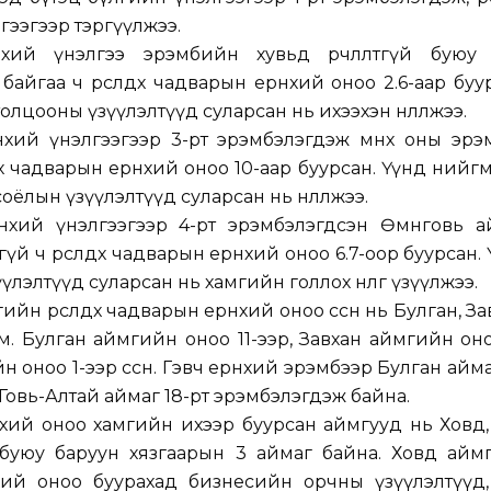
гээгээр тэргүүлжээ.
хий үнэлгээ эрэмбийн хувьд өөрчлөлтгүй буюу 
айгаа ч өрсөлдөх чадварын ерөнхий оноо 2.6-аар буу
лцооны үзүүлэлтүүд суларсан нь ихээхэн нөлөөлжээ.
нхий үнэлгээгээр 3-рт эрэмбэлэгдэж өмнөх оны эрэ
сөлдөх чадварын ерөнхий оноо 10-аар буурсан. Үүнд ний
оёлын үзүүлэлтүүд суларсан нь нөлөөлжээ.
өнхий үнэлгээгээр 4-рт эрэмбэлэгдсэн Өмнөговь а
гүй ч өрсөлдөх чадварын ерөнхий оноо 6.7-оор буурсан.
лэлтүүд суларсан нь хамгийн голлох нөлөөг үзүүлжээ.
йн өрсөлдөх чадварын ерөнхий оноо өссөн нь Булган, За
м. Булган аймгийн оноо 11-ээр, Завхан аймгийн оно
н оноо 1-ээр өссөн. Гэвч ерөнхий эрэмбээр Булган айма
, Говь-Алтай аймаг 18-рт эрэмбэлэгдэж байна.
нхий оноо хамгийн ихээр буурсан аймгууд нь Ховд,
буюу баруун хязгаарын 3 аймаг байна. Ховд айм
өнхий оноо буурахад бизнесийн орчны үзүүлэлтүүд,