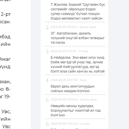
Т.Жанлав: Бидний "Шугаман бус
Р.Даваадорж: Энэ
системийг ойролцоо бодох
намрын экспортын
2-рт
супер схемүүд" бүтээл тооцон
орлого Монголд
боломж олгож болох
бодох математикт нээлт хийсэн
рсан.
юм
2026-08-05 15:02:31 / Эдийн засаг
1 өдөр
0
2
ЗГ: Автобензин, дизель
мбэд
Автомашины улсын
түлшний онцгой албан татварыг
дугаар сондгой
тэглэлээ
гмийн
тоогоор төгссөн бол
өнөөдөр шатахуун
2026-08-05 12:11:05 / Улстөр
авна
Б.Найдалаа: Энэ өвөл илүү хүнд
ймаг
1 өдөр
0
0
байж магадгүй учир төр, эрчим
 Үүнд
хүчний байгууллагууд, иргэд
Н.Номтойбаяр:
Аймгуудад
бэлтгэлээ сайн хангах нь зүйтэй
тулгамдаж буй
асуудлуудыг долоо
2026-08-05 12:57:50 / Нүүр
вхан,
хоног бүр Засгийн
Европ дахь монголчуудын
газрын...
о 8-
1 өдөр
0
0
соёлын наадам боллоо
г 19-
УИХ-ын дарга
2026-08-05 15:06:04 / Эдийн засаг
С.Бямбацогт төрийг
төлөөлөн Сутай
Нөөцийн махны худалдаа,
хайрхны тэнгэрийг
борлуулалтыг нээлттэй ил тод
 Увс,
тахих төрийн
болгоно
тахилгад оролцлоо
гийн
1 өдөр
4
0
2026-08-06 10:32:53 / Улстөр
 Увс
“Хотын дарга сонсож