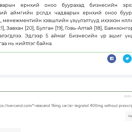
адварын ерөнхий оноо буурахад бизнесийн эрх
гий аймгийн өрсөлдөх чадварын ерөнхий оноо буур
, менежментийн хэвшлийн үзүүлэлтүүд ихээхэн нөлөөл
, Завхан [20], Булган [19], Говь-Алтай [18], Баянхонгор
элэгдлээ. Эдгээр 5 аймаг Бизнесийн үр ашиг үн
гаа нь нийтлэг байна.
2025-
ttps://ivercand.com/">atacand 16mg ca</a> tegretol 400mg without prescri
Ха