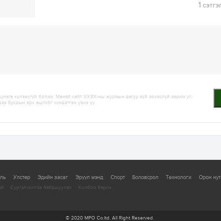
1
сэтгэ
лага хүлээхгүй болно. Манай сайт ХХЗХ-ны журмын дагуу зүй зохисгүй зарим үг,
дээ бусдын эрх ашгийг хүндэтгэн үзнэ үү.
уль
Улстөр
Эдийн засаг
Эрүүл мэнд
Спорт
Боловсрол
Технологи
Орон нут
ай
Сурталчилгаа байршуулах
Холбоо барих
© 2020 MPO Co.ltd. All Right Reserved.