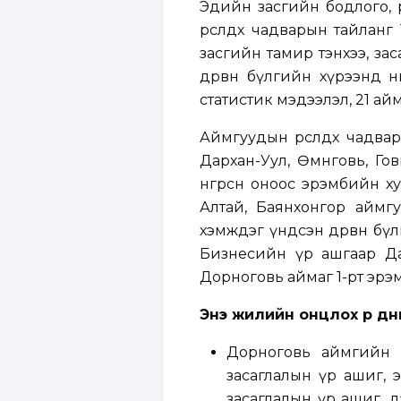
Эдийн засгийн бодлого, ө
өрсөлдөх чадварын тайлан
засгийн тамир тэнхээ, за
дөрвөн бүлгийн хүрээнд н
статистик мэдээлэл, 21 ай
Аймгуудын өрсөлдөх чадва
Дархан-Уул, Өмнөговь, Гов
өнгөрсөн оноос эрэмбийн ху
Алтай, Баянхонгор аймгу
хэмждэг үндсэн дөрвөн бү
Бизнесийн үр ашгаар Да
Дорноговь аймаг 1-рт эрэ
Энэ жилийн онцлох үр дү
Дорноговь аймгийн 
засаглалын үр ашиг, 
засаглалын үр ашиг, дэ