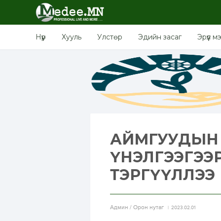
Нүүр
Хууль
Улстөр
Эдийн засаг
Эрүүл м
АЙМГУУДЫН Ө
ҮНЭЛГЭЭГЭЭ
ТЭРГҮҮЛЛЭЭ
Aдмин / Орон нутаг
2023.02.01