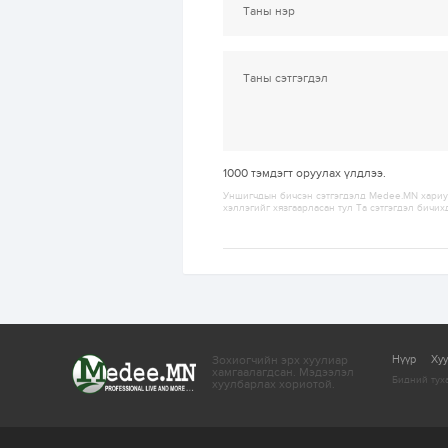
1000
тэмдэгт оруулах үлдлээ.
Уншигчдын бичсэн сэтгэгдэлд Medee.MN хариуц
хэллэгийг хязгаарласан тул Та сэтгэгдэл бичих
Зохиогчийн эрх хуулиар
Нүүр
Ху
хамгаалагдсан.
Мэдээлэл
Бидний тух
хуулбарлах хориотой.