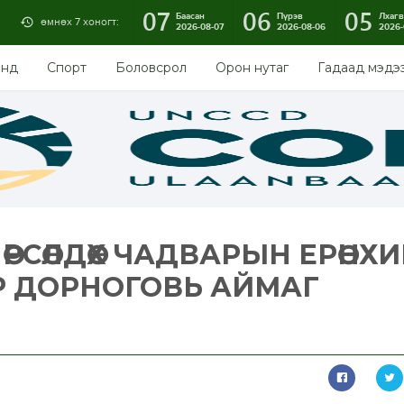
07
06
05
Баасан
Пүрэв
Лхагв
өмнөх 7 хоногт:
2026-08-07
2026-08-06
2026-
энд
Спорт
Боловсрол
Орон нутаг
Гадаад мэдэ
РСӨЛДӨХ ЧАДВАРЫН ЕРӨНХ
Р ДОРНОГОВЬ АЙМАГ