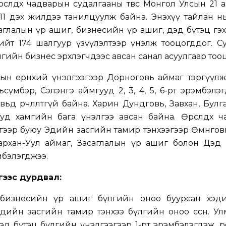
рсөлдөх чадварын судалгааны төвөөс Монгол Улсын 21
г 11 дэх жилдээ танилцуулж байна. Энэхүү тайлан 
саглалын үр ашиг, бизнесийн үр ашиг, дэд бүтэц гэ
ийт 174 шалгуур үзүүлэлтээр үнэлж тооцогддог. С
мгийн бизнес эрхлэгчдээс авсан санал асуулгаар тоо
рын ерөнхий үнэлгээгээр Дорноговь аймаг тэргүүлж
ьсүмбэр, Сэлэнгэ аймгууд 2, 3, 4, 5, 6-рт эрэмбэлэ
вьд өөрчлөлтгүй байна. Харин Дундговь, Завхан, Булга
уд хамгийн бага үнэлгээ авсан байна. Өрсөлдөх ч
лгээр буюу Эдийн засгийн тамир тэнхээгээр Өмнөгов
рхан-Уул аймаг, Засаглалын үр ашиг болон Дэд 
мбэлэгджээ.
нгээс дурдвал:
бизнесийн үр ашиг бүлгийн оноо буурсан хэд
эдийн засгийн тамир тэнхээ бүлгийн оноо өссөн. Ул
д бүтэц бүлгийн үнэлгээгээр 1-рт эрэмбэлэгдэж, өрс