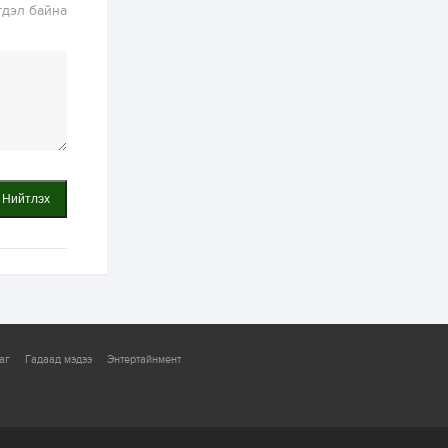
замыг наймдугаар
гдэл байна
сарын 6-ны 23:00
цагаас түр хааж,
борооны ус...
2 өдөр
0
0
Б.Баярбаатар:
Төсвийн шинэчлэл
хийхгүй, урсгал
зардлаа
үргэлжлүүлэн тэлээд
байвал...
2 өдөр
2
0
Татварын өртэй
шатахуун импортлогч
Нийтлэх
ААН-үүдийн дансыг
битүүмжлэхгүй
2 өдөр
1
0
Нөөцийн махны
худалдаа,
борлуулалтыг
нээлттэй ил тод
болгоно
аг
Гадаад мэдээ
Энтертайнмент
2 өдөр
0
0
ЗГ: Автобензин,
дизель түлшний
онцгой албан
татварыг тэглэлээ