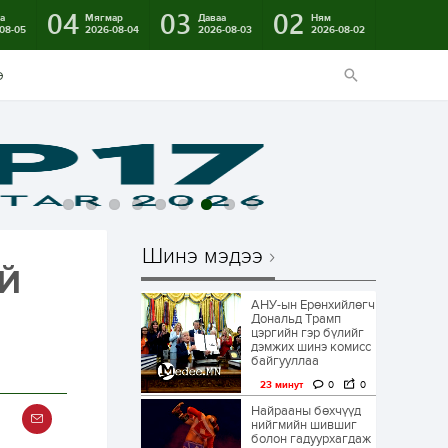
04
03
02
а
Мягмар
Даваа
Ням
08-05
2026-08-04
2026-08-03
2026-08-02
э
Шинэ мэдээ
ИЙ
АНУ-ын Ерөнхийлөгч
Дональд Трамп
цэргийн гэр бүлийг
дэмжих шинэ комисс
байгууллаа
23 минут
0
0
Найрааны бөхчүүд
нийгмийн шившиг
болон гадуурхагдаж