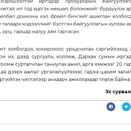
эрхшээлтэй иргэдэд прокурорын байгууллаг
мжтэй, ил тод хүргэх нөхцөл, боломжийг бүрдүүлэх а
айлбал, дохионы хэл, брайл бичгийг ашиглан холбог
 талаарх мэдээллийг бэлтгэн байгууллагын хүлээн а
 орц, гарцад налуу зам гаргасан.
эгт холбогдох, хохирохоос урьдчилан сэргийлэхэд 
н их, дээд сургууль, коллеж, Дархан сумын иргэд
гтоомж сурталчлан таниулах ажил, арга хэмжээг 20 га
даа дээрх ажлыг үргэлжлүүлэхээс гадна цахим зал
ргийлэх чиглэлээр анхаарч ажиллахаар төлөвлөж байна.
Эх сурвал