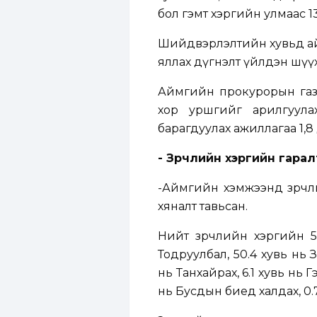
бол гэмт хэргийн улмаас 1
Шийдвэрлэлтийн хувьд ай
яллах дүгнэлт үйлдэн шү
Аймгийн прокурорын газра
хор уршгийг арилгуула
барагдуулах ажиллагаа 1,8 
- Зөрчлийн хэргийн гара
-Аймгийн хэмжээнд зөрчли
хяналт тавьсан.
Нийт зөрчлийн хэргийн 50
Тодруулбал, 50.4 хувь нь З
нь Танхайрах, 6.1 хувь нь 
нь Бусдын биед халдах, 0.7