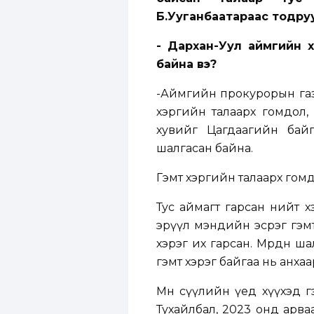
Б.Ууганбаатараас тодру
- Дархан-Уул аймгийн 
байна вэ?
-Аймгийн прокурорын газра
хэргийн талаарх гомдол, 
хувийг Цагдаагийн байг
шалгасан байна.
Гэмт хэргийн талаарх гомдо
Тус аймагт гарсан нийт х
эрүүл мэндийн эсрэг гэмт
хэрэг их гарсан. Мөрдөн ш
гэмт хэрэг байгаа нь анхаа
Мөн сүүлийн үед хүүхэд гэ
Тухайлбал, 2023 онд арва