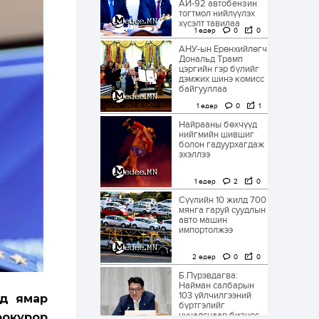
АИ-92 автобензин
тогтмол нийлүүлэх
хүсэлт тавилаа
1 өдөр
0
0
АНУ-ын Ерөнхийлөгч
Дональд Трамп
цэргийн гэр бүлийг
дэмжих шинэ комисс
байгууллаа
1 өдөр
0
1
Найрааны бөхчүүд
нийгмийн шившиг
болон гадуурхагдаж
эхэллээ
1 өдөр
2
0
Сүүлийн 10 жилд 700
мянга гаруй суудлын
авто машин
импортолжээ
2 өдөр
0
0
Б.Пүрэвдагва:
Найман салбарын
103 үйлчилгээний
нд ямар
бүртгэлийг
цуцалснаар бизнес
окурор