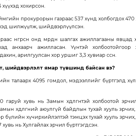
3 хүүхэд хохирсон.
мгийн прокурорын газраас 537 хүнд холбогдох 470
үхэд шилжүүлж, шийдвэрлүүлсэн.
ас өнгөрсөн онд мөрдөн шалгах ажиллагааны явцад 
хад анхаарч ажилласан. Үүнтэй холбоотойгоор 
дахин, арилгуулсан хор уршиг 3,3 хувиар өссөн.
лт, шийдвэрлэлт ямар түвшинд байсан вэ?
йн талаарх 4095 гомдол, мэдээллийг бүртгэлд хүл
 гаруй хувь нь Замын хөдөлгөөнтэй холбоотой зөрчи
амын хөдөлгөөний аюулгүй байдлын тухай хууль зөрчих, 
Гэр бүлийн хүчирхийлэлтэй тэмцэх тухай хууль зөрчих, 
 хувь нь Хулгайлах зөрчил бүртгэгдсэн.