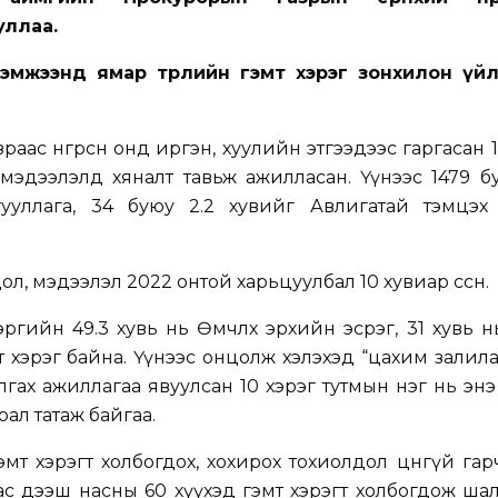
уллаа.
хэмжээнд ямар төрлийн гэмт хэрэг зонхилон үй
ас өнгөрсөн онд иргэн, хуулийн этгээдээс гаргасан 1
мэдээлэлд хяналт тавьж ажилласан. Үүнээс 1479 б
ууллага, 34 буюу 2.2 хувийг Авлигатай тэмцэх 
л, мэдээлэл 2022 онтой харьцуулбал 10 хувиар өссөн.
эргийн 49.3 хувь нь Өмчлөх эрхийн эсрэг, 31 хувь 
 хэрэг байна. Үүнээс онцолж хэлэхэд “цахим залил
алгах ажиллагаа явуулсан 10 хэрэг тутмын нэг нь энэ
рал татаж байгаа.
мт хэрэгт холбогдох, хохирох тохиолдол цөөнгүй гар
ас дээш насны 60 хүүхэд гэмт хэрэгт холбогдож ша