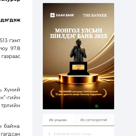
эрхлэхэд таатай...
2 өдөр
1
0
Долдугаар сард
709.503 зөрчил
лдэгдэж
бүртгэгджээ
2 өдөр
0
0
513 гэмт
Цалинтай ээжийн 50
уюу 97.8
мянган төгрөгийн
тэтгэмжийг 500
газраас
мянгад хүргэх
өргөдөлд санал авч
эхэлжээ
2 өдөр
2
0
Б.Түмэн-Өлзий: Олон
улсад хуримтлуулсан
мэдлэг, туршлагаа эх
нь Хүний
орныхоо хөгжилд
зориулна
ан”-гийн
2 өдөр
0
0
 төрлийн
Алтны үнэ дөрвөн
улирал дараалан
өсөж байна
Их уншсан
Их сэтгэгдэлтэй
ч байна.
лгагдсан
2026-08-08 11:32:31 / Спорт
2 өдөр
0
1