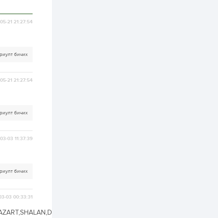
3 өдөр
1
0
05-21 21:27:54
Нөөцийн махны
худалдаа,
борлуулалтыг
нээлттэй ил тод
болгоно
риулт бичих
4 өдөр
0
0
ЗГ: Автобензин,
05-21 21:27:54
дизель түлшний
онцгой албан
татварыг тэглэлээ
риулт бичих
4 өдөр
3
0
З.Мэндсайхан:
Хүнсний нөөцийг
03-03 11:37:39
бэлтгэх агуулах,
зоорь бэлтгэх ААН-
үүдэд хөнгөлөлттэй
зээл олгоно
4 өдөр
2
0
риулт бичих
Европ дахь
монголчуудын
соёлын наадам
03-03 00:33:31
боллоо
AZART,SHALAN,DEER.BAADAG,N,089,!ANGIN,ONDOR,BOR,GANBOLD,BUR