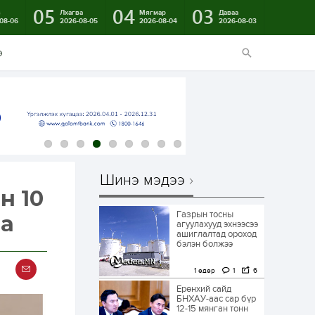
05
04
03
в
Лхагва
Мягмар
Даваа
08-06
2026-08-05
2026-08-04
2026-08-03
э
Шинэ мэдээ
н 10
Газрын тосны
на
агуулахууд эхнээсээ
ашиглалтад ороход
бэлэн болжээ
1 өдөр
1
6
Ерөнхий сайд
БНХАУ-аас сар бүр
12-15 мянган тонн