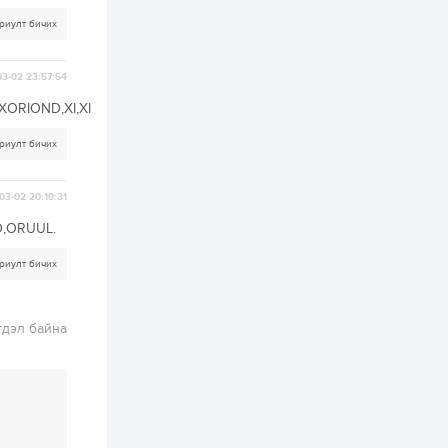
4 өдөр
2
0
риулт бичих
Өнгөрсөн сард
1,439.2 кг үнэт
металл худалдан
авчээ
3-02 23:57:54
ORIOND,XI,XI
4 өдөр
0
0
Б.Найдалаа: Энэ
риулт бичих
өвөл илүү хүнд байж
магадгүй учир төр,
эрчим хүчний
байгууллагууд, иргэд
03-02 20:10:31
бэлтгэлээ...
4 өдөр
6
0
D,ORUUL.
Өнөөдөр сондгой
тоогоор төгссөн
риулт бичих
автомашинтай иргэд
бензин авна
4 өдөр
0
3
гдэл байна
ЗГ: Шатахууны
хангамж,
нийлүүлэлтийг
тогтворжуулах
асуудлыг хэлэлцэж
байна
4 өдөр
0
0