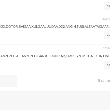
Ха
2024-0
XID,DOTOR.BAIGAA,XULGAAJUUDAA,032,ANGIN,TUSLALZAATAIGAAR,X
Ха
2024-
GANZEZEG.ALTANZEZEG,GANJULUUN,XAR,TAMXIG,N.USTGAJ,XORION
Ха
6
сэтгэ