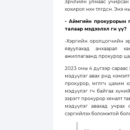
Зөрчлийн улмаас учирсан х
хохирол нөхөн төлөгдсөн. Энэ 
- Аймгийн прокурорын г
талаар мэдээлэл өгнө үү?
-Хэргийн оролцогчийн эр
явуулахад анхаарал х
ажиллагаанд прокурор ца
2023 оны 4 дүгээр сараас
мэдүүлэг авах өрөөнд нэм
прокурор, өмгөөлөгч цахи
мэдүүлэг өгч байгаа хүний
зэрэгт прокурор хяналт тав
мэдүүлэг авахад учрах 
сэргийлэх боломжтой бол