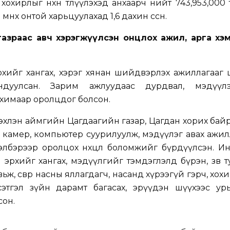
охирлыг нөхөн төлүүлэхэд анхаарч нийт 743,953,000 т
нь өмнөх онтой харьцуулахад 1,6 дахин өссөн.
азраас авч хэрэгжүүлсэн онцлох ажил, арга хэ
хийг хангах, хэрэг хянан шийдвэрлэх ажиллагааг 
андуулсан. Зарим ажлуудаас дурдвал, мэдүүл
химаар оролцдог болсон.
 эхлэн аймгийн Цагдаагийн газар, Цагдан хорих бай
элт камер, компьютер суурилуулж, мэдүүлэг авах ажи
м хэлбэрээр оролцох нөхцөл боломжийг бүрдүүлсэн. И
 эрхийг хангах, мэдүүлгийг тэмдэглэлд бүрэн, зөв т
ьж, өсвөр насны яллагдагч, насанд хүрээгүй гэрч, хох
сэтгэл зүйн дарамт багасах, эрүүдэн шүүхээс ур
сон.