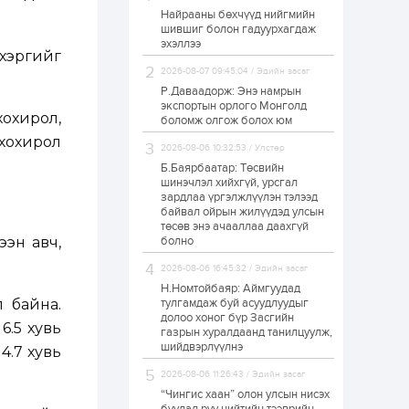
Найрааны бөхчүүд нийгмийн
Худалдагч
шившиг болон гадуурхагдаж
Н.Амарзаяа:
эхэллээ
Дэлгүүрийн 32
 хэргийг
хуудастай өрийн
дэвтэр долоо хоногт
2026-08-07 09:45:04 / Эдийн засаг
л дүүрдэг
Р.Даваадорж: Энэ намрын
2 өдөр
0
0
экспортын орлого Монголд
Б.Хулан дэлхийн
хохирол,
боломж олгож болох юм
аварга боллоо
хохирол
2026-08-06 10:32:53 / Улстөр
Б.Баярбаатар: Төсвийн
шинэчлэл хийхгүй, урсгал
2 өдөр
0
0
зардлаа үргэлжлүүлэн тэлээд
байвал ойрын жилүүдэд улсын
Р.Даваадорж: Энэ
намрын экспортын
төсөв энэ ачааллаа даахгүй
орлого Монголд
ээн авч,
болно
боломж олгож болох
юм
2026-08-06 16:45:32 / Эдийн засаг
2 өдөр
0
2
Н.Номтойбаяр: Аймгуудад
л байна.
тулгамдаж буй асуудлуудыг
Автомашины улсын
долоо хоног бүр Засгийн
дугаар сондгой
6.5 хувь
газрын хуралдаанд танилцуулж,
тоогоор төгссөн бол
шийдвэрлүүлнэ
өнөөдөр шатахуун
4.7 хувь
авна
2026-08-06 11:26:43 / Эдийн засаг
2 өдөр
0
0
“Чингис хаан” олон улсын нисэх
Н.Номтойбаяр: