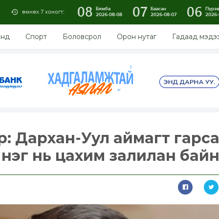
08
07
06
Бямба
Баасан
Пүрэ
өмнөх 7 хоногт:
2026-08-08
2026-08-07
2026-
энд
Спорт
Боловсрол
Орон нутаг
Гадаад мэдэ
р: Дархан-Уул аймагт гарса
 нэг нь цахим залилан бай