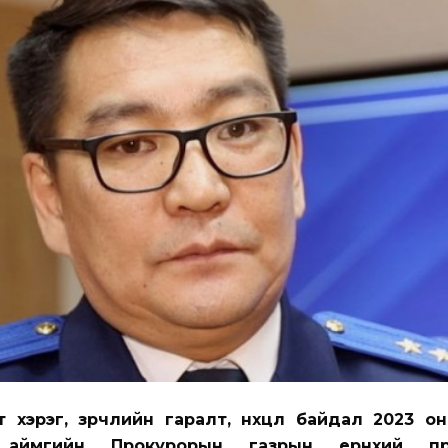
 хэрэг, зөрчлийн гаралт, нөхцөл байдал 2023 о
аймгийн Прокурорын газрын ерөнхий пр