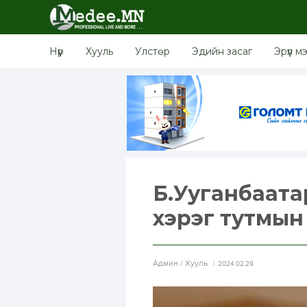
Нүүр
Хууль
Улстөр
Эдийн засаг
Эрүүл м
Б.Ууганбаата
хэрэг тутмын
Aдмин / Хууль
2024.02.29