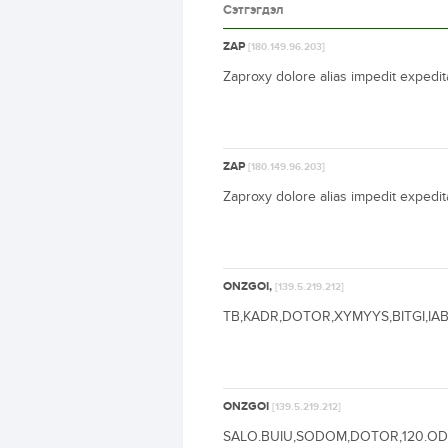
Сэтгэгдэл
ZAP
[180.149.96.203]
Zaproxy dolore alias impedit expedi
ZAP
[180.149.96.203]
Zaproxy dolore alias impedit expedi
ONZGOI,
[139.5.219.212]
TB,KADR,DOTOR,XYMYYS,BITGI,IAB
ONZGOI
[139.5.219.212]
SALO.BUIU,SODOM,DOTOR,120.ODO