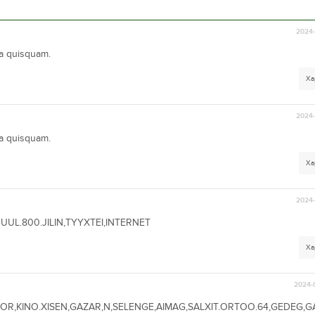
2024-
ta quisquam.
Ха
2024-
ta quisquam.
Ха
2024-
UUL.800.JILIN,TYYXTEI,INTERNET
Ха
2024-
R,KINO.XISEN,GAZAR,N,SELENGE,AIMAG,SALXIT.ORTOO.64,GEDEG,G