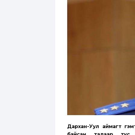
Дархан-Уул аймагт гэмт
байсан талаар тус 