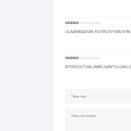
ONZGOI
[139.5.219.212]
ULAANBAATAR,XOTIN,ESYSIN,SYM,
ONZGOI
[139.5.219.212]
BYDEEGI,TUIA,JAMZ,GANTULGAG,