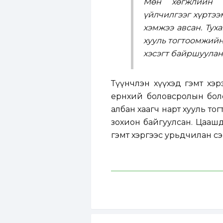
Мөн хөгжлийн б
үйлчилгээг хүртээ
хэмжээ авсан. Тух
хууль тогтоомжийн
хэсэгт байршуулан,
Түүнчлэн хүүхэд гэмт хэр
ерөнхий боловсролын боло
албан хаагч нарт хууль то
зохион байгуулсан. Цааш
гэмт хэргээс урьдчилан сэ