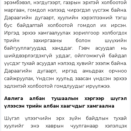
эрэмбэвэл, нэгдүгээрт, газрын эрхтэй холбоотой
маргаан, гомдол нэлээд чирэгдэл үүсгэж байна.
Дараагийн дугаарт, хуулийн хэрэглээний тэгш
бус байдалтай холбоотой гомдол их ирсэн.
Иргэд эрхээ хамгаалуулах зорилгоор холбогдох
төрийн захиргааны болон шүүхийн
байгууллагуудад ханддаг. Гэвч асуудал нь
шийдвэрлэгдэхгүй уддаг, ойлгомжгүй байдал
үүсдэг тухай асуудал нэлээд хувийг эзэлж байна.
Дараагийн дугаарт, иргэд амьдрах орчноо
сайжруулах, Үндсэн хуульд заасан үндсэн эрхээ
эдлэхтэй холбоотой гомдлуудыг ирүүлжээ.
Авлига албан тушаалын хэргээр шүгэл
үлээсэн төрийн албан хаагчдыг хамгаална
Шүгэл үлээгчийн эрх зүйн байдлын тухай
хуулийг энэ хаврын чуулганаар хэлэлцэх