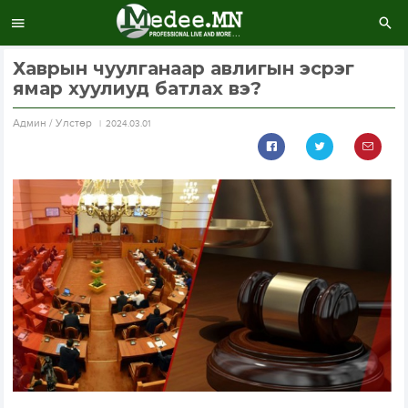
Хаврын чуулганаар авлигын эсрэг
ямар хуулиуд батлах вэ?
Aдмин / Улстөр
2024.03.01