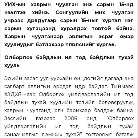
УИХ-ын хаврын чуулган энэ сарын 15-нд
нээлтээ хийнэ. Сонгуулийн өмнөх чуулган
учраас дөрөвдүгээр сарын 15-ныг хүртэл нэг
сарын хугацаанд хуралдах товтой байна.
Хаврын чуулганаар авлигын эсрэг ямар
хуулиудыг батлахаар төлөвлөснийг хүргэе.
Олборлох байдлын ил тод байдлын тухай
хууль
Эдийн засаг, уул уурхайн онцлогийг дагаад энэ
салбарт авлигын эрсдэл өндөр байдаг. Тиймээс
ХЗДХЯ-наас Олборлох үйлдвэрлэлийн ил тод
байдлын тухай хуулийн төслийг боловсруулж,
хаврын чуулганд өргөн барихаар бэлдэж байна.
Засгийн газраас 2006 онд “Олборлох
үйлдвэрлэлийн ил тод байдлын тухай
санаачилгыг дэмжих тухай” тогтоолыг баталж