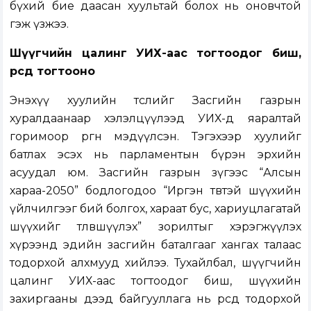
бүхий бие даасан хуультай болох нь оновчтой
гэж үзжээ.
Шүүгчийн цалинг УИХ-аас тогтоодог биш,
өөрсдөө тогтооно
Энэхүү хуулийн төслийг Засгийн газрын
хуралдаанаар хэлэлцүүлээд УИХ-д яаралтай
горимоор өргөн мэдүүлсэн. Тэгэхээр хуулийг
батлах эсэх нь парламентын бүрэн эрхийн
асуудал юм. Засгийн газрын зүгээс “Алсын
хараа-2050” бодлогодоо “Иргэн төвтэй шүүхийн
үйлчилгээг бий болгох, хараат бус, хариуцлагатай
шүүхийг төлөвшүүлэх” зорилтыг хэрэгжүүлэх
хүрээнд эдийн засгийн баталгааг хангах талаас
тодорхой алхмууд хийлээ. Тухайлбал, шүүгчийн
цалинг УИХ-аас тогтоодог биш, шүүхийн
захиргааны дээд байгууллага нь өөрсдөө тодорхой