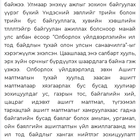
байжээ. Улмаар энэхүү ажлыг зохион байгуулах
үүрэг бүхий Үндэсний зөвлөлийг төрийн болон
төрийн бус байгууллага, хувийн хэвшлийн
төлөөлөлтэйгөөр байгуулан ажиллах болсноор манай
улс албан ёсоор “Олборлох үйлдвэрлэлийн ил
тод байдлын тухай олон улсын санаачилга”-ыг
хэрэгжүүлж эхэлсэн. Цаашлаад энэ салбарт хууль,
эрх зүйн орчныг бүрдүүлэх шаардлага байна гэж
үзжээ. Олборлох үйлдвэрлэлд зөвхөн Ашигт
малтмалын тухай хуульд заасан ашигт
малтмалаар хязгаарлах бус бусад хуулиар
зохицуулдаг ус, газрын тос, байгалийн хий,
цацраг идэвхт ашигт малтмал, түгээмэл
тархацтай ашигт малтмалыг хамруулахаас гадна
байгалийн бусад баялаг болох амьтан, ургамал,
ойн баялгийн ашиглалтын үйл ажиллагаанд мөн
ил тод байдлыг хангах нийтлэг зохицуулалт