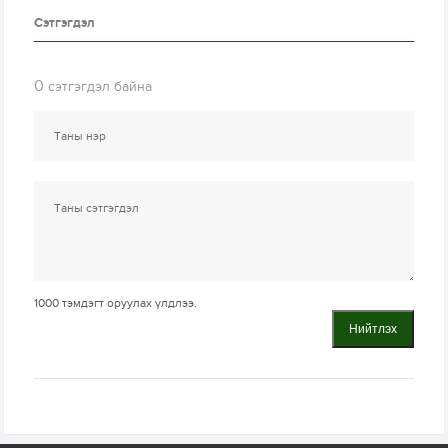
Сэтгэгдэл
0
сэтгэгдэл байна
1000
тэмдэгт оруулах үлдлээ.
Нийтлэх