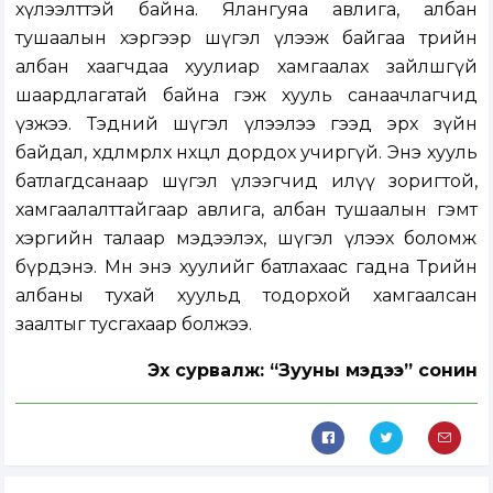
хүлээлттэй байна. Ялангуяа авлига, албан
тушаалын хэргээр шүгэл үлээж байгаа төрийн
албан хаагчдаа хуулиар хамгаалах зайлшгүй
шаардлагатай байна гэж хууль санаачлагчид
үзжээ. Тэдний шүгэл үлээлээ гээд эрх зүйн
байдал, хөдөлмөрлөх нөхцөл дордох учиргүй. Энэ хууль
батлагдсанаар шүгэл үлээгчид илүү зоригтой,
хамгаалалттайгаар авлига, албан тушаалын гэмт
хэргийн талаар мэдээлэх, шүгэл үлээх боломж
бүрдэнэ. Мөн энэ хуулийг батлахаас гадна Төрийн
албаны тухай хуульд тодорхой хамгаалсан
заалтыг тусгахаар болжээ.
Эх сурвалж: “Зууны мэдээ” сонин