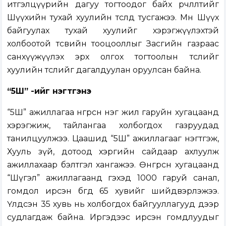
итгэлцүүрийн дагуу тогтоодог байх өөрчлөлтийг
Шүүхийн тухай хуулийн төсөлд тусгажээ. Мөн Шүүх
байгуулах тухай хуулийг хэрэгжүүлэхтэй
холбоотой төсвийн тооцооллыг Засгийн газраас
санхүүжүүлэх эрх олгох тогтоолын төслийг
хуулийн төслийг дагалдуулан оруулсан байна.
“5Ш” -ийг нэгтгэнэ
“5Ш” ажиллагаа өнгөрсөн нэг жил гаруйн хугацаанд
хэрэгжиж, тайлангаа холбогдох газруудад
танилцуулжээ. Цаашид “5Ш” ажиллагааг нэгтгэж,
Хууль зүй, дотоод хэргийн сайдаар ахлуулж
ажиллахаар бэлтгэл хангажээ. Өнгөрсөн хугацаанд
“Шүгэл” ажиллагаанд гэхэд 1000 гаруй санал,
гомдол ирсэн бөгөөд 65 хувийг шийдвэрлэжээ.
Үлдсэн 35 хувь нь холбогдох байгууллагууд дээр
судлагдаж байна. Иргэдээс ирсэн гомдлуудыг