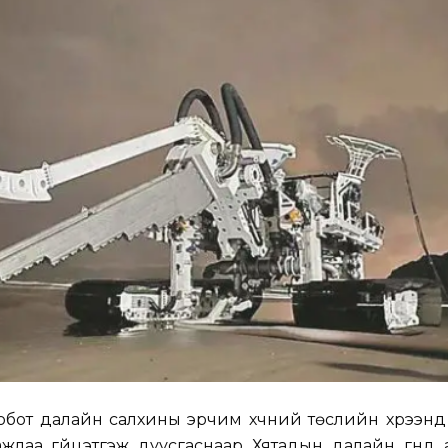
робот далайн салхины эрчим хүчний төслийн хүрээн
ажлаа гүйцэтгэж дуусгаснаар Хятадын далайн гүнд