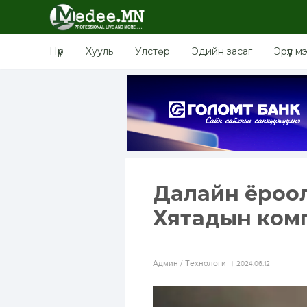
Нүүр
Хууль
Улстөр
Эдийн засаг
Эрүүл м
Далайн ёроол
Хятадын комп
Aдмин / Технологи
2024.06.12