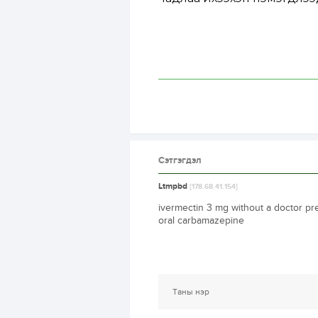
Сэтгэгдэл
Ltmpbd
[178.68.41.154]
ivermectin 3 mg without a doctor pr
oral carbamazepine