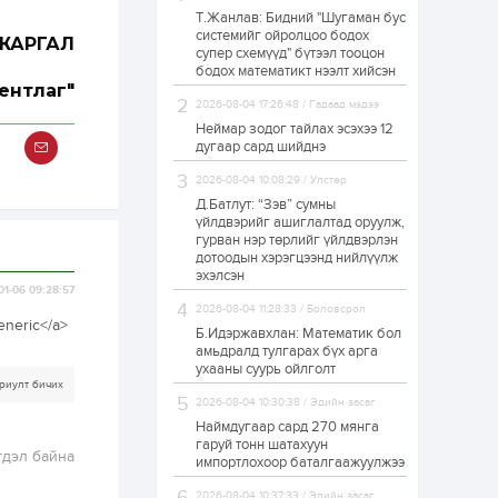
Т.Жанлав: Бидний "Шугаман бус
Татварын өртэй
системийг ойролцоо бодох
шатахуун импортлогч
ЖАРГАЛ
супер схемүүд" бүтээл тооцон
ААН-үүдийн дансыг
битүүмжлэхгүй
бодох математикт нээлт хийсэн
ентлаг"
2026-08-04 17:26:48 / Гадаад мэдээ
23 цаг
1
0
Неймар зодог тайлах эсэхээ 12
Нөөцийн махны
дугаар сард шийднэ
худалдаа,
борлуулалтыг
2026-08-04 10:08:29 / Улстөр
нээлттэй ил тод
болгоно
Д.Батлут: “Зэв” сумны
үйлдвэрийг ашиглалтад оруулж,
1 өдөр
0
0
гурван нэр төрлийг үйлдвэрлэн
дотоодын хэрэгцээнд нийлүүлж
ЗГ: Автобензин,
дизель түлшний
эхэлсэн
онцгой албан
01-06 09:28:57
татварыг тэглэлээ
2026-08-04 11:28:33 / Боловсрол
eneric</a>
Б.Идэржавхлан: Математик бол
1 өдөр
2
0
амьдралд тулгарах бүх арга
ухааны суурь ойлголт
З.Мэндсайхан:
риулт бичих
Хүнсний нөөцийг
2026-08-04 10:30:38 / Эдийн засаг
бэлтгэх агуулах,
зоорь бэлтгэх ААН-
Наймдугаар сард 270 мянга
үүдэд хөнгөлөлттэй
гаруй тонн шатахуун
зээл олгоно
гдэл байна
импортлохоор баталгаажуулжээ
1 өдөр
1
0
Европ дахь
2026-08-04 10:37:33 / Эдийн засаг