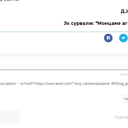
Д.
Эх сурвалж: "Монцамэ аг
2025-
escription - <a href="https://ivercand.com/">buy carbamazepine 400mg g
Ха
1
сэтгэ