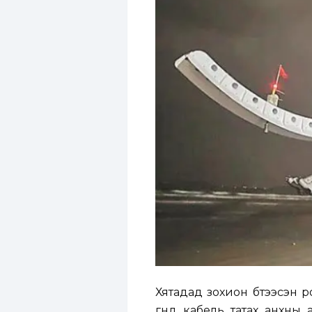
Хятадад зохион бүтээсэн 
гүнд кабель татах анхны 