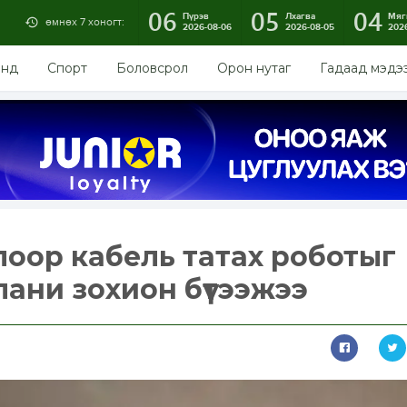
06
05
04
Пүрэв
Лхагва
Мяг
өмнөх 7 хоногт:
2026-08-06
2026-08-05
202
энд
Спорт
Боловсрол
Орон нутаг
Гадаад мэдэ
оор кабель татах роботыг
ани зохион бүтээжээ