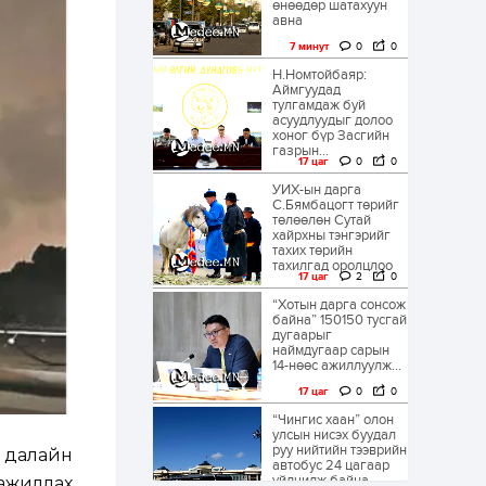
өнөөдөр шатахуун
авна
7 минут
0
0
Н.Номтойбаяр:
Аймгуудад
тулгамдаж буй
асуудлуудыг долоо
хоног бүр Засгийн
газрын...
17 цаг
0
0
УИХ-ын дарга
С.Бямбацогт төрийг
төлөөлөн Сутай
хайрхны тэнгэрийг
тахих төрийн
тахилгад оролцлоо
17 цаг
2
0
“Хотын дарга сонсож
байна” 150150 тусгай
дугаарыг
наймдугаар сарын
14-нөөс ажиллуулж...
17 цаг
0
0
“Чингис хаан” олон
улсын нисэх буудал
руу нийтийн тээврийн
д далайн
автобус 24 цагаар
үйлчилж байна
 ажиллах