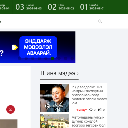
03
02
01
мар
Даваа
Ням
Бямба
6-08-04
2026-08-03
2026-08-02
2026-08-01
э
Шинэ мэдээ
Р.Даваадорж: Энэ
намрын экспортын
орлого Монголд
боломж олгож болох
юм
1 минут
0
0
Автомашины улсын
дугаар сондгой
тоогоор төгссөн бол