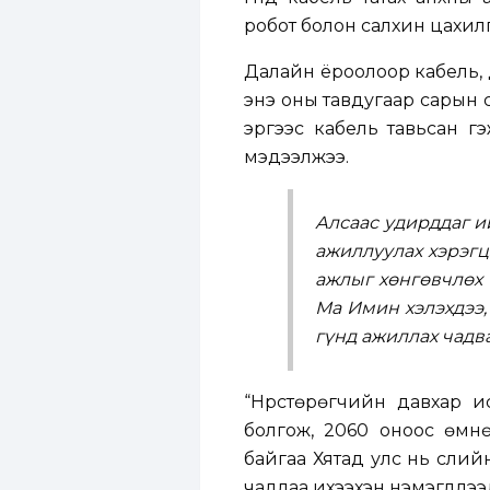
робот болон салхин цахилг
Далайн ёроолоор кабель, 
энэ оны тавдугаар сарын 
эргээс кабель тавьсан гэ
мэдээлжээ.
Алсаас удирддаг и
ажиллуулах хэрэгц
ажлыг хөнгөвчлөх 
Ма Имин хэлэхдээ,
гүнд ажиллах чадв
“Нүүрстөрөгчийн давхар 
болгож, 2060 оноос өмнө
байгаа Хятад улс нь сүүли
чадлаа ихээхэн нэмэгдүүлээ