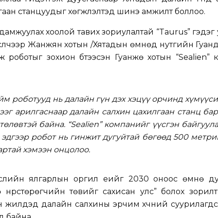
аан станцуудыг хөгжүүлэлтэд шинэ амжилт боллоо.
дамжуулах хоолой тавих зориулалтай “Taurus” гэдэг 
сүүлчээр Жанжян хотын /Хятадын өмнөд нутгийн Гуан
ж роботыг зохион бүтээсэн Гуанжөү хотын “Sealien”
йм роботууд нь далайн гүн дэх хэцүү орчинд хүмүүс
ээг арилгаснаар далайн салхин цахилгаан станц ба
төлөвтэй байна. “Sealien” компанийг үүсгэн байгуул
 эдгээр робот нь гинжит дугуйтай бөгөөд 500 метр
артай хэмээн онцолоо.
ислийн ялгарлын оргил үеийг 2030 оноос өмнө ду
 нүүрстөрөгчийн төвийг сахисан улс” болох зорил
йн жилүүдэд далайн салхины эрчим хүчний суурилагдс
д байна.