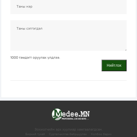
1000
тэмдэгт оруулах үлдлээ.
Нийтлэх
Зохиогчийн эрх хуулиар хамгаалагдсан.
Бидний тухай
Сурталчилгаа байршуулах
Холбоо барих