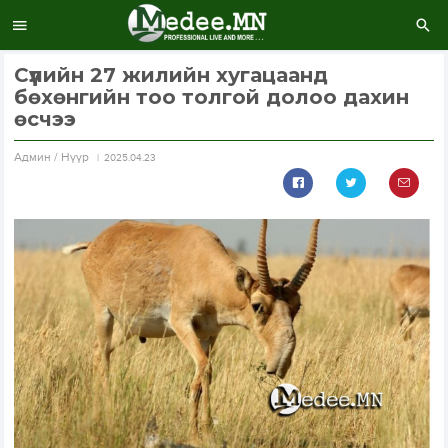
Сүүлийн 27 жилийн хугацаанд
бөхөнгийн тоо толгой долоо дахин
өсчээ
Aдмин / Нүүр
2025.04.23