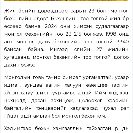
Жил бүрийн дөрөвдүгээр сарын 23 бол "монгол
бөхөнгийн өдөр". Бөхөнгийн тоо толгой жил бүр
өссөөр байна. 2024 оны хийсэн судалгаагаар
монгол бөхөнгийн тоо 23 215 болжээ. 1998 онд
анх монгол дахь бөхөнгийн тоо толгой 3340
байсан байна. Ингээд сүүлийн 27 жилийн
хугацаанд монгол бөхөнгийн тоо толгой долоо
дахин өсжээ.
Монголын говь тачир сийрэг ургамалтай, усаар
ядмаг, зундаа аагим халуун, өвөлдөө тэсгим
хүйтэн хатуу ширүүн уур амьсгалтай. Ийм хүнд хэцүү
нөхцөлд дасан зохицож, цөлөрхөг хээрийн
байгалийн тэнцвэрийг хадгалахад чухал үүрэг
гүйцэтгэдэг амьтан бол монгол бөхөн юм.
Хэдийгээр бөхөн хамгааллын гайхалтай үр дүн