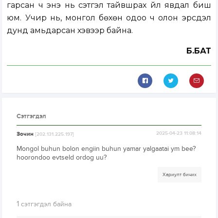
гарсан ч энэ нь сэтгэл тайвшрах үйл явдал биш
юм. Учир нь, монгол бөхөн одоо ч олон эрсдэл
дунд амьдарсан хэвээр байна.
Б.БАТ
Сэтгэгдэл
Зочин
2025-04-23 11:08:14
[202.131.225.197]
Mongol buhun bolon engiin buhun yamar yalgaatai ym bee?
hoorondoo evtseld ordog uu?
Хариулт бичих
1
сэтгэгдэл байна