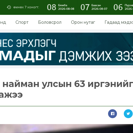
08
07
06
Бямба
Баасан
Пүрэ
өмнөх 7 хоногт:
2026-08-08
2026-08-07
2026-
энд
Спорт
Боловсрол
Орон нутаг
Гадаад мэдэ
д найман улсын 63 иргэний
гажээ