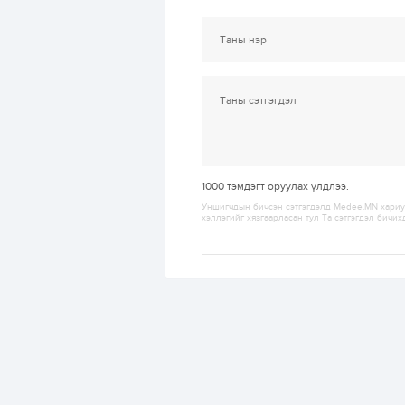
1000
тэмдэгт оруулах үлдлээ.
Уншигчдын бичсэн сэтгэгдэлд Medee.MN хариуц
хэллэгийг хязгаарласан тул Та сэтгэгдэл бичих