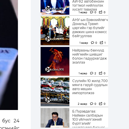
АИ-92 автобензин
тогтмол нийлүүлэх
хүсэлт тавилаа
1 өдөр
0
0
АНУ-ын Ерөнхийлөгч
Дональд Трамп
цэргийн гэр бүлийг
дэмжих шинэ комисс
байгууллаа
1 өдөр
0
1
Найрааны бөхчүүд
нийгмийн шившиг
болон гадуурхагдаж
эхэллээ
1 өдөр
2
0
Сүүлийн 10 жилд 700
мянга гаруй суудлын
авто машин
импортолжээ
2 өдөр
0
0
Б.Пүрэвдагва:
Найман салбарын
103 үйлчилгээний
өт бус 24
бүртгэлийг
цуцалснаар бизнес
иргэнийг