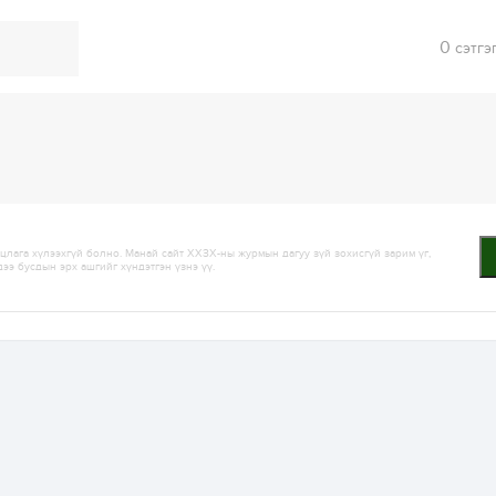
0
сэтгэ
лага хүлээхгүй болно. Манай сайт ХХЗХ-ны журмын дагуу зүй зохисгүй зарим үг,
дээ бусдын эрх ашгийг хүндэтгэн үзнэ үү.