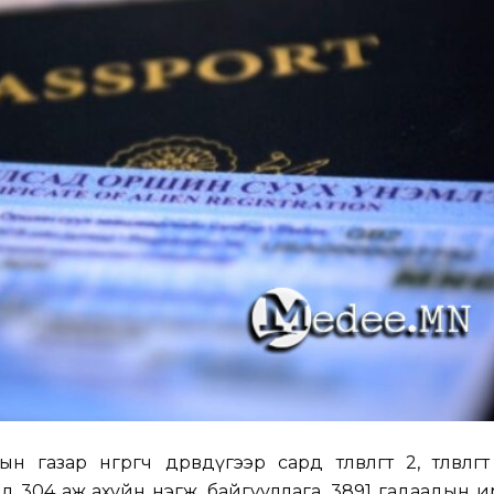
азар өнгөрөгч дөрөвдүгээр сард төлөвлөгөөт 2, төлөвлөгө
д 304 аж ахуйн нэгж, байгууллага, 3891 гадаадын 