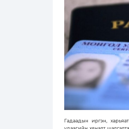
Гадаадын иргэн, харьяатын г
удаагийн хяналт шалгалта