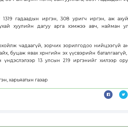
 1319 гадаадын иргэн, 308 уригч иргэн, аж ахуй
тухай хуулийн дагуу арга хэмжээ авч, найман у
рхойлж чадаагүй, зорчих зорилгодоо нийцээгүй а
айх, буцаж явах хөрөнгийн эх үүсвэрийн баталгаагүй
н үндэслэлээр 13 улсын 219 иргэнийг хилээр ору
эн, харьяатын газар