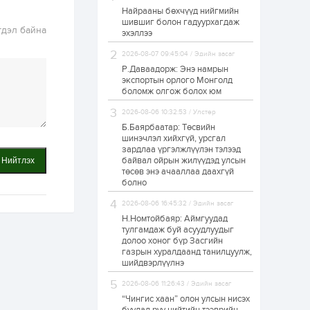
Найрааны бөхчүүд нийгмийн
Худалдагч
шившиг болон гадуурхагдаж
Н.Амарзаяа:
гдэл байна
эхэллээ
Дэлгүүрийн 32
хуудастай өрийн
дэвтэр долоо хоногт
2026-08-07 09:45:04 / Эдийн засаг
л дүүрдэг
Р.Даваадорж: Энэ намрын
2 өдөр
0
0
экспортын орлого Монголд
Б.Хулан дэлхийн
боломж олгож болох юм
аварга боллоо
2026-08-06 10:32:53 / Улстөр
Б.Баярбаатар: Төсвийн
шинэчлэл хийхгүй, урсгал
2 өдөр
0
0
зардлаа үргэлжлүүлэн тэлээд
байвал ойрын жилүүдэд улсын
Нийтлэх
Р.Даваадорж: Энэ
намрын экспортын
төсөв энэ ачааллаа даахгүй
орлого Монголд
болно
боломж олгож болох
юм
2026-08-06 16:45:32 / Эдийн засаг
2 өдөр
0
2
Н.Номтойбаяр: Аймгуудад
тулгамдаж буй асуудлуудыг
Автомашины улсын
долоо хоног бүр Засгийн
дугаар сондгой
газрын хуралдаанд танилцуулж,
тоогоор төгссөн бол
шийдвэрлүүлнэ
өнөөдөр шатахуун
авна
2026-08-06 11:26:43 / Эдийн засаг
2 өдөр
0
0
“Чингис хаан” олон улсын нисэх
Н.Номтойбаяр: