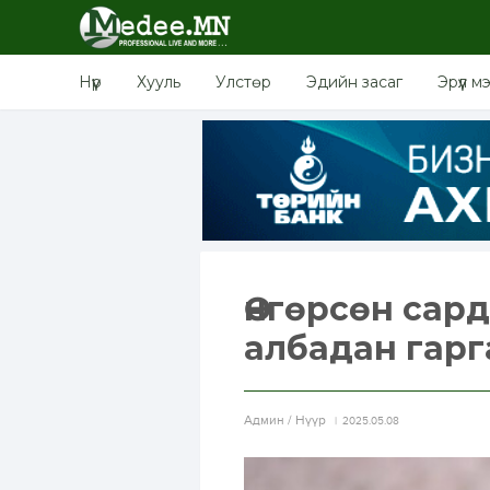
Нүүр
Хууль
Улстөр
Эдийн засаг
Эрүүл м
Өнгөрсөн сар
албадан гар
Aдмин / Нүүр
2025.05.08