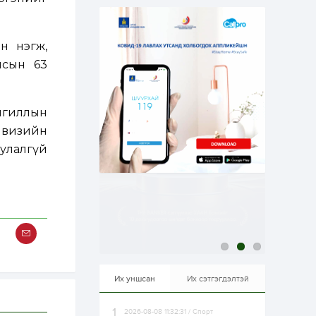
эрхлэхэд таатай...
2 өдөр
1
0
Долдугаар сард
709.503 зөрчил
н нэгж,
бүртгэгджээ
лсын 63
2 өдөр
0
0
Цалинтай ээжийн 50
нгиллын
мянган төгрөгийн
тэтгэмжийг 500
, визийн
мянгад хүргэх
өргөдөлд санал авч
улалгүй
эхэлжээ
2 өдөр
2
0
Б.Түмэн-Өлзий: Олон
улсад хуримтлуулсан
мэдлэг, туршлагаа эх
орныхоо хөгжилд
зориулна
2 өдөр
0
0
Алтны үнэ дөрвөн
улирал дараалан
өсөж байна
Их уншсан
Их сэтгэгдэлтэй
2026-08-08 11:32:31 / Спорт
2 өдөр
0
1