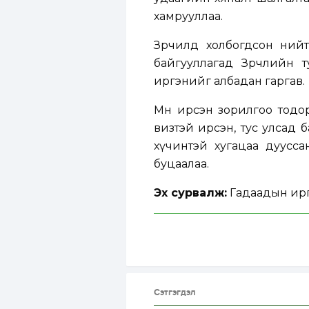
хамрууллаа.
Зөрчилд холбогдсон нийт
байгууллагад Зөрчлийн 
иргэнийг албадан гаргав.
Мөн ирсэн зорилгоо тодо
визтэй ирсэн, тус улсад б
хүчинтэй хугацаа дуусса
буцаалаа.
Эх сурвалж:
Гадаадын ирг
Сэтгэгдэл