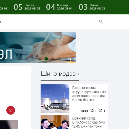
05
04
03
в
Лхагва
Мягмар
Даваа
08-06
2026-08-05
2026-08-04
2026-08-03
э
Шинэ мэдээ
г
Газрын тосны
агуулахууд эхнээсээ
ашиглалтад ороход
бэлэн болжээ
1 өдөр
1
6
Ерөнхий сайд
БНХАУ-аас сар бүр
12-15 мянган тонн