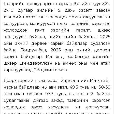
Тээврийн прокурорын газраас Эрүүгийн хуулийн
27.10 дугаар зүйлийн 5 дахь хэсэгт заасан
тээврийн хэрэгсэл жолоодох эрхээ хасуулсан хүн
согтуурсан, мансуурсан үедээ тээврийн хэрэгсэл
жолоодсон гэмт хэргийн гаралт, шүүхээс
оногдуулж буй ял, шийтгэлийн байдлыг 2025
оны эхний дөрвөн сарын байдлаар судалсан
байна. Тодруулбал, 2025 оны эхний дөрвөн
сарын байдлаар 144 хүнд холбогдох хэргийг
шүүхээр шийдвэрлүүлсэн нь өмнөх оны мөн үетэй
харьцуулахад 2.5 дахин өсчээ.
Дээрх төрлийн гэмт хэрэг үйлдсэн нийт 144 хүнийг
насны байдлаар нь авч үзвэл, 49.3 хувь нь 30-39
насныхан бөгөөд 97.3 хувь нь эрэгтэй байна.
Судалгааны дүнгээс үзэхэд, тээврийн хэрэгсэл
жолоодох эрхээ хасуулсан хүн согтуурсан,
мансуурсан үедээ тээврийн хэрэгсэл жолоодсон