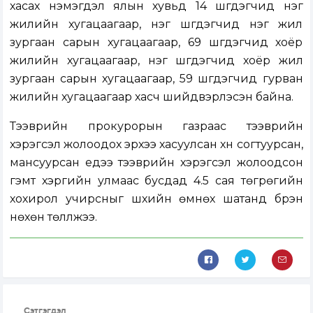
хасах нэмэгдэл ялын хувьд 14 шүүгдэгчид нэг
жилийн хугацаагаар, нэг шүүгдэгчид нэг жил
зургаан сарын хугацаагаар, 69 шүүгдэгчид хоёр
жилийн хугацаагаар, нэг шүүгдэгчид хоёр жил
зургаан сарын хугацаагаар, 59 шүүгдэгчид гурван
жилийн хугацаагаар хасч шийдвэрлэсэн байна.
Тээврийн прокурорын газраас тээврийн
хэрэгсэл жолоодох эрхээ хасуулсан хүн согтуурсан,
мансуурсан үедээ тээврийн хэрэгсэл жолоодсон
гэмт хэргийн улмаас бусдад 4.5 сая төгрөгийн
хохирол учирсныг шүүхийн өмнөх шатанд бүрэн
нөхөн төлүүлжээ.
Сэтгэгдэл