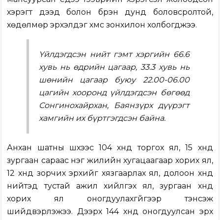
хэрэгт дээд болон бүрэн дунд боловсролтой,
хөдөлмөр эрхэлдэг хүмүүс зонхилон холбогджээ.
Үйлдэгдсэн нийт гэмт хэргийн 66.6
хувь нь өдрийн цагаар, 33.3 хувь нь
шөнийн цагаар буюу 22.00-06.00
цагийн хооронд үйлдэгдсэн бөгөөд
Сонгинохайрхан, Баянзүрх дүүрэгт
хамгийн их бүртгэгдсэн байна.
Анхан шатны шүүхээс 104 хүнд торгох ял, 15 хүнд
зургаан сараас нэг жилийн хугацаагаар хорих ял,
12 хүнд зорчих эрхийг хязгаарлах ял, долоон хүнд
нийтэд тустай ажил хийлгэх ял, зургаан хүнд
хорих ял оногдуулахгүйгээр тэнсэж
шийдвэрлэжээ. Дээрх 144 хүнд оногдуулсан эрх