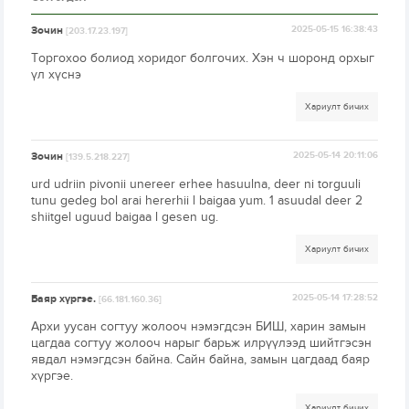
Зочин
2025-05-15 16:38:43
[203.17.23.197]
Торгохоо болиод хоридог болгочих. Хэн ч шоронд орхыг
үл хүснэ
Хариулт бичих
Зочин
2025-05-14 20:11:06
[139.5.218.227]
urd udriin pivonii unereer erhee hasuulna, deer ni torguuli
tunu gedeg bol arai hererhii l baigaa yum. 1 asuudal deer 2
shiitgel uguud baigaa l gesen ug.
Хариулт бичих
Баяр хүргэе.
2025-05-14 17:28:52
[66.181.160.36]
Архи уусан согтуу жолооч нэмэгдсэн БИШ, харин замын
цагдаа согтуу жолооч нарыг барьж илрүүлээд шийтгэсэн
явдал нэмэгдсэн байна. Сайн байна, замын цагдаад баяр
хүргэе.
Хариулт бичих