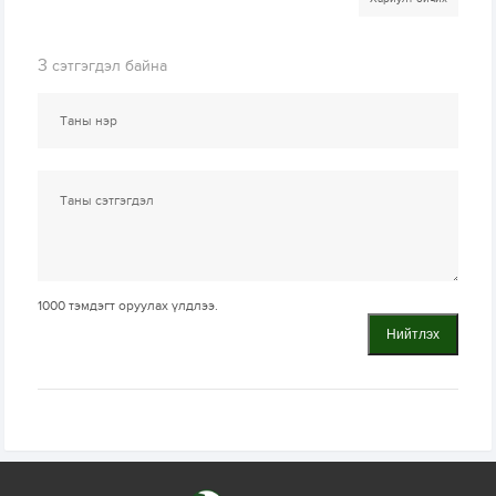
3
сэтгэгдэл байна
1000
тэмдэгт оруулах үлдлээ.
Нийтлэх