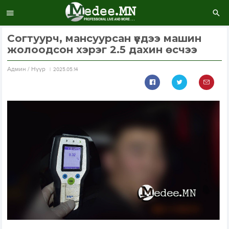
Согтуурч, мансуурсан үедээ машин
жолоодсон хэрэг 2.5 дахин өсчээ
Aдмин / Нүүр
2025.05.14