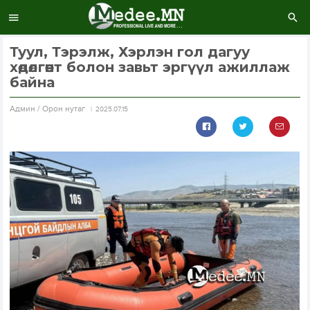
Туул, Тэрэлж, Хэрлэн гол дагуу
хөдөлгөөнт болон завьт эргүүл ажиллаж
байна
Aдмин / Орон нутаг
2025.07.15