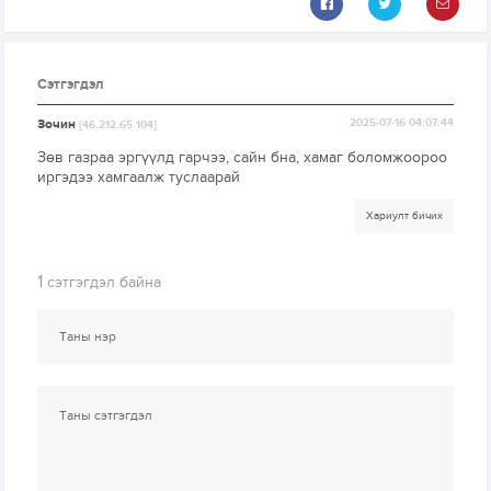
Сэтгэгдэл
Зочин
2025-07-16 04:07:44
[46.212.65.104]
Зөв газраа эргүүлд гарчээ, сайн бна, хамаг боломжоороо
иргэдээ хамгаалж туслаарай
Хариулт бичих
1
сэтгэгдэл байна