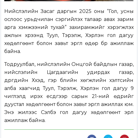
Нийслэлийн Засаг даргын 2025 оны “Гол, усны
ослоос урьдчилан сэргийлэх талаар авах зарим
арга хэмжээний тухай” захирамжийг хэрэгжүүлэх
ажлын хүрээнд Туул, Тэрэлж, Хэрлэн гол дагуу
хөдөлгөөнт болон завьт эргүүл өдөр бүр ажиллаж
байна.
Тодруулбал, нийслэлийн Онцгой байдлын газар,
нийслэлийн Цагдаагийн удирдах газар,
дүүргүүдийн Хүүхэд, гэр бүлийн хөгжлийн хэлтсийн
алба хаагчид Туул, Тэрэлж, Хэрлэн гол дагуу 9
чиглэлд ирэх есдүгээр сарын 21-ний өдрийг
дуустал хөдөлгөөнт болон завьт эргүүл ажиллах юм.
Энэ жилээс Сэлбэ гол дагуу хөдөлгөөнт эрүүл
ажиллаж байна.