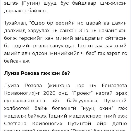
эцгээ (Путин) шууд бус байдлаар шүүмжилсэн
дараах үгс байжээ.
Тухайлал, “Өдөр бүр өөрийн нүүр царайгаа дахин
дэлхийд харуулах нь сайхан. Энэ нь намайг хэн
болж төрснийг, хэн миний амьдралыг сүйтгэсэн
бэ гэдгийг үргэлж сануулдаг. Тэр хүн сая сая хүний
амийг авч одсон, минийхийг ч бас” гэх зэрэг үгс
байсан аж.
Луиза Розова гэж хэн бэ?
Луиза Розова (жинхэнэ нэр нь Елизавета
Кривоногих)-г 2020 онд “Проект” нэртэй эрэх
сурвалжлахсэтгүүл зүйн байгууллага Путинтэй
холбоотой байж болзошгүй “нууц охин” гэж
мэдээлж байжээ. Тэдний мэдээлснээр, түүний ээж
Светлана Кривоногих Путинтэй ойр дотно