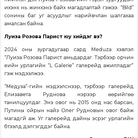
ихэнх нь жинхэнэ байх магадлалтай гэжээ. “Bild”
сонины баг уг асуудлыг нарийвчлан шалгахаа
амалсан байна.
Луиза Розова Парист юу хийдэг вэ?
2024 оны зургадугаар сард Meduza хэвлэл
“Луиза Розова Парист амьдардаг. Тэрбээр орчин
үеийн урлагийн “L Galerie” галерейд ажилладаг”
гэж мэдээлжээ.
“Медуза”-гийн мэдээлснээр, тэрбээр галерейд
Елизавета Руднова нэрээр өөрийгөө
танилцуулдаг. Энэ овог нь 2015 онд нас барсан,
Путины ойрын найз Олег Рудновын овог байж
магадгүй аж. Уг галерейд дайны эсрэг урлагийн
бүтээлүүд дэлгэгддэг байна.