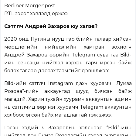
Berliner Morgenpost
RTL зэрэг хэвлэлүүд оржээ.
Сэтгүүлч Андрей Захаров юу хэлэв?
2020 онд Путины нууц гэр бүлийн талаар хийсэн
мөрдлөгийн нийтлэлийн хамтран зохиогч
Андрей Захаров өөрийн Telegram сувагтаа Bild-
ийн сенсаци нийтлэл хэрхэн гарч ирсэн байж
болох талаар дараах таамгийг дэвшүүлжээ:
Bild-ийн сэтгүүлч Instagram дахь хуурамч “Луиза
Розова”-гийн аккаунтад шууд бичсэн байж
магадгүй. Харин тухайн хуурамч аккаунтын админ
нь сэтгүүлчид өөр нэг хуурамч Telegram аккаунтын
холбоос өгсөн байх магадлалтай гэж үзжээ.
Гэсэн хэдий ч Захаровын хэлснээр “Bild”-ийн
нийтлэл дэх Луиза Розовагийн гэрэл зургуудын