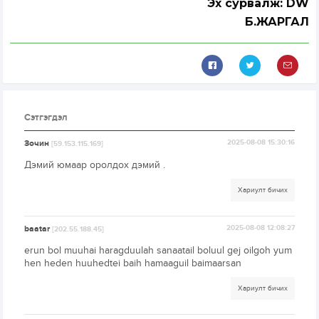
Эх сурвалж: DW
Б.ЖАРГАЛ
Сэтгэгдэл
Зочин
2025-08-08 15:30:16
[59.153.115.169]
Дэмий юмаар оролдох дэмий .
Хариулт бичих
baatar
2025-08-08 12:08:27
[202.55.188.45]
erun bol muuhai haragduulah sanaatail boluul gej oilgoh yum
hen heden huuhedtei baih hamaaguil baimaarsan
Хариулт бичих