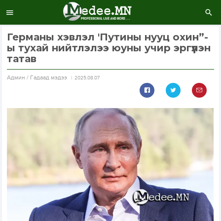
Германы хэвлэл 'Путины нууц охин”-
ы тухай нийтлэлээ юуны учир эргүүлэн
татав
Aдмин / Гадаад мэдээ
2025.08.07