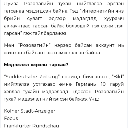
Луиза Розовагийн тухай нийтлэлээ эргүүлэн
татсанаа мэдэгдсэн байна. Тэд “Интернетийн янз
бүрийн сувагт эдгээр мэдэгдлүүд хуурамч
аккаунтаас гарсан байж болзошгүй гэх сэжиглэл
гарсан” гэж тайлбарлажээ.
Мөн “Розовагийн” нэрээр байсан аккаунт нь
жинхэнэ байсан гэж нэмж хэлсэн байна.
Мэдээлэл хэрхэн тархав?
“Süddeutsche Zeitung” сонинд бичсэнээр, “Bild”
нийтлэлээ устгахаас өмнө Германы 10 гаруй
хэвлэл тухайн мэдээлэлд үндэслэн Розовагийн
тухай мэдээлэл нийтэлсэн байжээ. Үүнд:
Kölner Stadt-Anzeiger
Focus
Frankfurter Rundschau