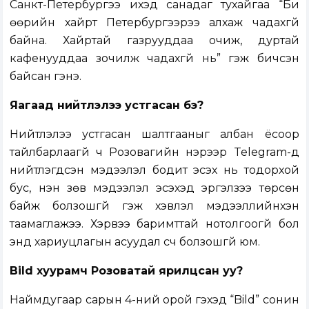
Санкт-Петербургээ ихэд санадаг тухайгаа “Би
өөрийн хайрт Петербургээрээ алхаж чадахгүй
байна. Хайртай газрууддаа очиж, дуртай
кафенууддаа зочилж чадахгүй нь” гэж бичсэн
байсан гэнэ.
Яагаад нийтлэлээ устгасан бэ?
Нийтлэлээ устгасан шалтгааныг албан ёсоор
тайлбарлаагүй ч Розовагийн нэрээр Telegram-д
нийтлэгдсэн мэдээлэл бодит эсэх нь тодорхой
бус, үнэн зөв мэдээлэл эсэхэд эргэлзээ төрсөн
байж болзошгүй гэж хэвлэл мэдээллийнхэн
таамаглажээ. Хэрвээ баримттай нотолгоогүй бол
энд хариуцлагын асуудал үүсч болзошгүй юм.
Bild хуурамч Розоватай ярилцсан уу?
Наймдугаар сарын 4-ний орой гэхэд “Bild” сонин