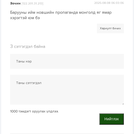
Зочин
2025-08-08 06:03:06
[122.201.31.213]
Барууны ийм новшийн пропаганда монголд яг ямар
хэрэгтэй юм бэ
Хариулт бичих
3
сэтгэгдэл байна
1000
тэмдэгт оруулах үлдлээ.
Нийтлэх