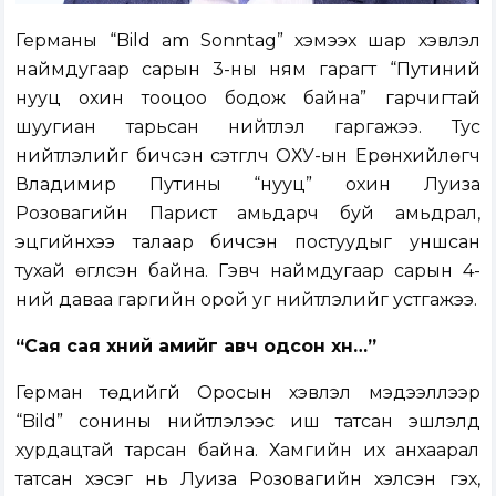
Германы “Bild am Sonntag” хэмээх шар хэвлэл
наймдугаар сарын 3-ны ням гарагт “Путиний
нууц охин тооцоо бодож байна” гарчигтай
шуугиан тарьсан нийтлэл гаргажээ. Тус
нийтлэлийг бичсэн сэтгүүлч ОХУ-ын Ерөнхийлөгч
Владимир Путины “нууц” охин Луиза
Розовагийн Парист амьдарч буй амьдрал,
эцгийнхээ талаар бичсэн постуудыг уншсан
тухай өгүүлсэн байна. Гэвч наймдугаар сарын 4-
ний даваа гаргийн орой уг нийтлэлийг устгажээ.
“Сая сая хүний амийг авч одсон хүн…”
Герман төдийгүй Оросын хэвлэл мэдээллээр
“Bild” сонины нийтлэлээс иш татсан эшлэлүүд
хурдацтай тарсан байна. Хамгийн их анхаарал
татсан хэсэг нь Луиза Розовагийн хэлсэн гэх,