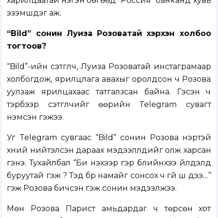
харилцаатай нэгэн бөгөөд “Россия” банканд хувь
эзэмшдэг аж.
“Bild” сонин Луиза Розоватай хэрхэн холбоо
тогтоов?
“Bild”-ийн сэтгүүлч, Луиза Розоватай инстаграмаар
холбогдож, ярилцлага авахыг оролдсон ч Розова
уулзаж ярилцахаас татгалзсан байна. Гэсэн ч
тэрбээр сэтгүүлчийг өөрийн Telegram сувагт
нэмсэн гэжээ.
Уг Telegram сувгаас “Bild” сонин Розова нэртэй
хүний нийтэлсэн дараах мэдээллүүдийг олж харсан
гэнэ. Тухайлбал “Би үнэхээр гэр бүлийнхээ үйлдэлд
буруутай гэж үү? Тэд бүр намайг сонсох ч үгүй шүү дээ…”
гэж Розова бичсэн гэж сонин мэдээлжээ.
Мөн Розова Парист амьдардаг ч төрсөн хот