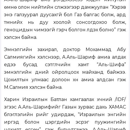
өмнө олон нийтийн сүлжээгээр дамжуулан “Хэрэв
энэ галзуурал дуусахгүй бол Газ балгас болж, ард
түмнийх нь дуу хоолой сонсогдохоо болж,
геноцидын чимээгүй гэрч болгон үлдэх болно” гэж
хэлсэн байна.
Эмнэлгийн захирал, доктор Мохаммад Абу
Салмиягийн хэлснээр, А.Аль-Шариф амиа алдах
үедээ бусад сэтгүүлчийн хамт “Аль-Шифа”
эмнэлгийн үүдний ойролцоох майханд байжээ.
Цохилтын улмаас долоон хүн амиа алдсан гэж
М.Салмия хэлсэн байна.
Харин Израилын Батлан хамгаалах хүчний /IDF/
зүгээс А.Аль-Шарифийг Газын зурвас дахь ХАМАС
бүлэглэлийн үүрийг удирдаж, “Израилын энгийн
иргэд болон цэргүүдийн эсрэг пуужингийн
цохилт өгсөн” гэж буруутгажээ. А.Аль-Шариф