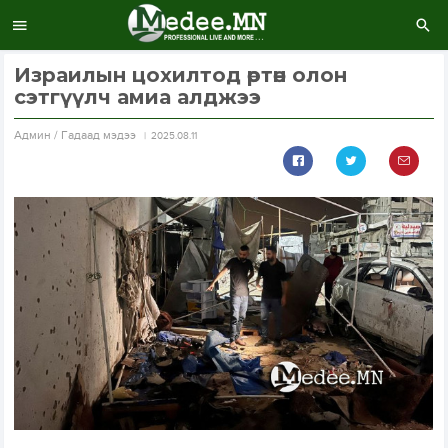
Израилын цохилтод өртөн олон
сэтгүүлч амиа алджээ
Aдмин / Гадаад мэдээ
2025.08.11