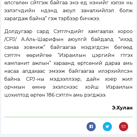
өлсгөлөн сүйтгэж байгаа энэ үед үнэнийг хэлэх нь
эзлэгчдийн нүдэнд аюул заналхийлэл болж
харагдаж байна” гэж тэрбээр бичжээ.
Долдугаар сард Сэтгүүлчдийг хамгаалах хороо
/CPJ/ А.Аль-Шарифын аюулгүй байдалд “ихэд
санаа зовниж” байгаагаа мэдэгдсэн бөгөөд
сэтгүүлч өөрийгөө “Израилын цэргийн гүтгэх
кампанит ажлын” хараанд өртсөний дараа амь
насаа алдахаас эмээж байгаагаа илэрхийлсэн
байна. CPJ-ны мэдээллээр, дайн хоёр жил
орчмын өмнө эхэлснээс хойш Израилын
цохилтод өртөн 186 сэтгүүлч амь үрэгджээ.
Э.Хулан