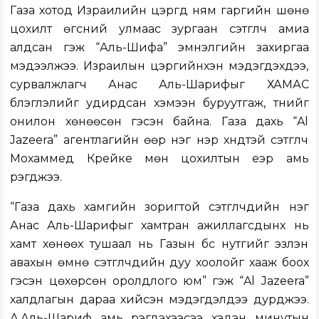
Газа хотод Израилийн цэргүүд ням гаргийн шөнө
цохилт өгсний улмаас зургаан сэтгүүлч амиа
алдсан гэж “Аль-Шифа” эмнэлгийн захиргаа
мэдээлжээ. Израилын цэргийнхэн мэдэгдэхдээ,
сурвалжлагч Анас Аль-Шарифыг ХАМАС
бүлэглэлийг удирдсан хэмээн буруутгаж, түүнийг
онилон хөнөөсөн гэсэн байна. Газа дахь “Al
Jazeera” агентлагийн өөр нэг нэр хүндтэй сэтгүүлч
Мохаммед Крейке мөн цохилтын үеэр амь
үрэгджээ.
“Газа дахь хамгийн зоригтой сэтгүүлчдийн нэг
Анас Аль-Шарифыг хамтран ажиллагсдынх нь
хамт хөнөөх тушаал нь Газын бүс нутгийг эзлэн
авахын өмнө сэтгүүлчдийн дуу хоолойг хааж боох
гэсэн цөхөрсөн оролдлого юм” гэж “Al Jazeera”
халдлагын дараа хийсэн мэдэгдэлдээ дурджээ.
А.Аль-Шариф амь үрэгдэхээсээ хэдэн минутын