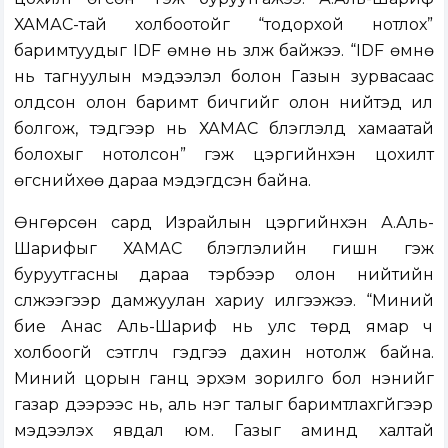
ХАМАС-тай холбоотойг “тодорхой нотлох”
баримтуудыг IDF өмнө нь үзүүлж байжээ. “IDF өмнө
нь тагнуулын мэдээлэл болон Газын зурвасаас
олдсон олон баримт бичгийг олон нийтэд ил
болгож, тэдгээр нь ХАМАС бүлэглэлд хамаатай
болохыг нотолсон” гэж цэргийнхэн цохилт
өгснийхөө дараа мэдэгдсэн байна.
Өнгөрсөн сард Израйлын цэргийнхэн А.Аль-
Шарифыг ХАМАС бүлэглэлийн гишүүн гэж
буруутгасны дараа тэрбээр олон нийтийн
сүлжээгээр дамжуулан хариу илгээжээ. “Миний
бие Анас Аль-Шариф нь улс төрд ямар ч
холбоогүй сэтгүүлч гэдгээ дахин нотолж байна.
Миний цорын ганц эрхэм зорилго бол үнэнийг
газар дээрээс нь, аль нэг талыг баримтлахгүйгээр
мэдээлэх явдал юм. Газыг аминд халтай