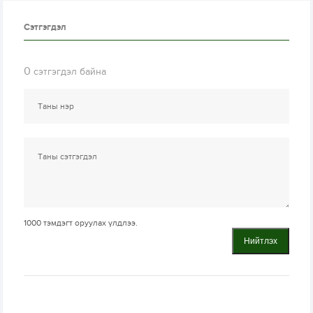
Сэтгэгдэл
0
сэтгэгдэл байна
1000
тэмдэгт оруулах үлдлээ.
Нийтлэх