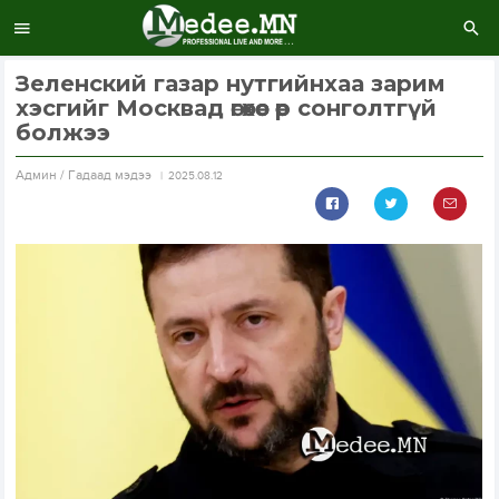
Зеленский газар нутгийнхаа зарим
хэсгийг Москвад өгөхөөс өөр сонголтгүй
болжээ
Aдмин / Гадаад мэдээ
2025.08.12