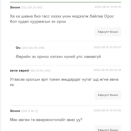
Зочин
2025-08-15 11:49:41
[122.201.31.166]
Ха ха шаана биз тасс хэзээ үнэн мэдээлж байлаа Орос
бол худал хуурмагын эх орон
Хариулт бичих
Оч
2025-08-15 13:59:47
[202.126.90.248]
Өөрийн эх орноо хэлээч хүний улс хамаагүй
зеле еврей
2025-08-14 09:02:14
[103.57.93.240]
Угаасаа оросын арп түмэн амьдардаг нутаг шд өгнө авна
кк
Хариулт бичих
Зочин
2025-08-13 14:47:56
[202.9.46.3]
Ман өвгөн та өвөрмонголийг авах уу?
Хариулт бичих