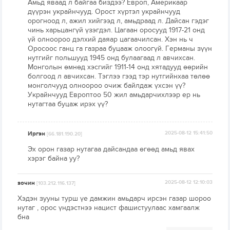
Амьд яваад л байгаа биздээ? Европ, Америкаар
дүүрэн украйнчууд. Орост хүртэл украйнчууд
орогноод л, ажил хийгээд л, амьдраад л. Дайсан гэдэг
чинь харьцангүй үзэгдэл. Цагаан оросууд 1917-21 онд
үй олноороо дэлхий даяар цагаачилсан. Хэн нь ч
Оросоос ганц га газраа буцааж олоогүй. Германы зүүн
нутгийг польшууд 1945 онд булаагаад л авчихсан.
Монголын өмнөд хэсгийг 1911-14 онд хятадууд өөрийн
болгоод л авчихсан. Тэглээ гээд тэр нутгийнхаа төлөө
монголчууд олноороо очиж байлдаж үхсэн үү?
Украйнчууд Европтоо 50 жил амьдарчихлээр ер нь
нутагтаа буцаж ирэх үү?
Иргэн
2025-08-12 15:41:50
[66.181.190.20]
Эх орон газар нутагаа дайсандаа өгөөд амьд явах
хэрэг байна уу?
зочин
2025-08-12 12:10:03
[103.212.116.137]
Хэдэн зууны турш үе дамжин амьдарч ирсэн газар шороо
нутаг , орос үндэстнээ нацист фашистуулаас хамгаалж
бна