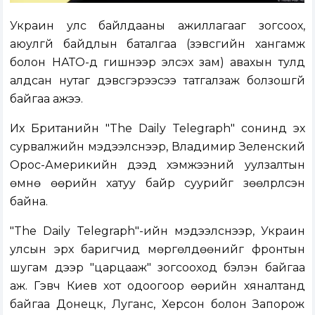
Украин улс байлдааны ажиллагааг зогсоох,
аюулгүй байдлын баталгаа (зэвсгийн хангамж
болон НАТО-д гишүүнээр элсэх зам) авахын тулд
алдсан нутаг дэвсгэрээсээ татгалзаж болзошгүй
байгаа ажээ.
Их Британийн "The Daily Telegraph" сонинд эх
сурвалжийн мэдээлснээр, Владимир Зеленский
Орос-Америкийн дээд хэмжээний уулзалтын
өмнө өөрийн хатуу байр суурийг зөөлрүүлсэн
байна.
"The Daily Telegraph"-ийн мэдээлснээр, Украин
улсын эрх баригчид мөргөлдөөнийг фронтын
шугам дээр "царцааж" зогсооход бэлэн байгаа
аж. Гэвч Киев хот одоогоор өөрийн хяналтанд
байгаа Донецк, Луганс, Херсон болон Запорож