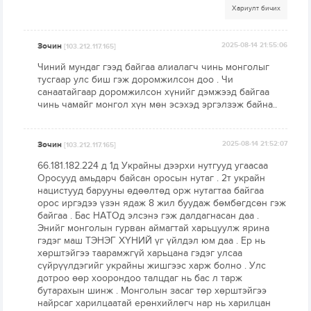
Хариулт бичих
Зочин
2025-08-14 21:55:06
[103.212.117.165]
Чиний мундаг гээд байгаа алиалагч чинь монголыг
тусгаар улс биш гэж доромжилсон доо . Чи
санаатайгаар доромжилсон хүнийг дэмжээд байгаа
чинь чамайг монгол хүн мөн эсэхэд эргэлзэж байна..
Зочин
2025-08-14 21:52:07
[103.212.117.165]
66.181.182.224 д 1д Украйны дээрхи нутгууд угаасаа
Оросууд амьдарч байсан оросын нутаг . 2т украйн
нацистууд барууны өдөөлтөд орж нутагтаа байгаа
орос иргэдээ үзэн ядаж 8 жил буудаж бөмбөгдсөн гэж
байгаа . Бас НАТОд элсэнэ гэж далдагнасан даа .
Энийг монголын гурван аймагтай харьцуулж ярина
гэдэг маш ТЭНЭГ ХҮНИЙ үг үйлдэл юм даа . Ер нь
хөрштэйгээ таарамжгүй харьцана гэдэг улсаа
сүйрүүлдэгийг украйны жишгээс харж болно . Улс
дотроо өөр хоорондоо талцдаг нь бас л тарж
бутарахын шинж . Монголын засаг төр хөрштэйгээ
найрсаг харилцаатай ерөнхийлөгч нар нь харилцан