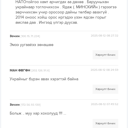
НАТОтойгоо хамт арчигдах аа дөхөв . Барууныхан
украйнаар тоглочихсон . Ядаж (. МИНСКИЙн ) гэрээгээ
зөрччихсөн учир оросоор дайны төлбөр авахгүй .
2014 оноос хойш орос иргэдээ үзэн ядсан горыг
амслаа даа . Ингээд үлгэр дуусав.
Зочин
2025-08-12 08:27:32
[100.15.71.234]
Эмээ уугааёээ зөнашөө
Хариулт бичих
МАН ӨВГӨН
2025-08-12 08:24:59
[202.126.91.6]
Украйныг бүрэн авах хэрэгтэй байна
Хариулт бичих
Зочин
2025-08-12 07:49:52
[172.56.93.130]
Больж .. муу хар хохолууд !!!! …
Хариулт бичих