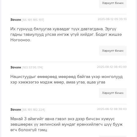
Хариулт бичих
Зочин
2025-08-12 09:39:13
[66.181.185.197]
Их гүрнүүд бялуугаа хуваадаг түүх давтагдана. Эргүү
гадны тавиулууд улсаа ингэж үгүй хийдэг. Бодит жишээ
Ногооноо.
Хариулт бичих
Зочин
2025-08-12 08:45:00
[103.57.95.174]
Нацистуудыг өмөөрөөд мөөрөөд байгаа үхэр монголууд
хэр хэмжээгээ мэдэж мөөр, амаа угаа, ацаа угаа
Хариулт бичих
Зочин
2025-08-12 08:38:43
[66.181.182.224]
Манай 3 аймгийг авна гэвэл энэ дээр бичсэн хүмүүс
зөвшөөрөх үү зелинский мундаг ерөнхийлөгч шүү бууж
өгч болохгүй тэмц