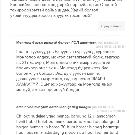
Ерөнхийлөгчөө сонгоод, арай өөр зүйл ярьж Оростой
тохирох хэрэгтэй байна ш дээ. Хэдий болтол
украйнчуудаа хоосон алуулах гэсэн юмб?
Хариулт бичих
Монголд буцаж ирэхгүй болсон ГОЛ шалтгаан.
[66.181.180.251]
2025-08-13 23:48:16
Гол нь хүүхдүүд нь Баруунын сургуульд суралцаж
Монголоо алдаж, монгол сэтгэлгээгүй болж, тэдгээр
нь 21 нас хүрч, Монголдоо очих ямарч хүсэлгүй
болчихоор эцэг эх нь Монголд буцаж ирэх бас
боломжгүй болдог. Энд цуглуулсан мөнгө,
дээшлүүлсэн мэргэжил, гадаад нөхөр ЯМАРЧ
ХАМААГҮЙ. Эцэг эх хажуугаар нь Монголд ямарч
мөргүй, ажлын орчингүй болдог.
orchin ved bvh yum oorchildon gedeg baagiid
[66.181.189.151]
2025-08-12 21:00:10
Chi ogt hudalaa yriad bainaa, baruund 12 jil amidarsan
hvnii hubid helehed manai baruund amerikd solongosd
baigaa hvmvvsiin barag 70 hubi haraar bicheg barimtgui
huuli busaar amidardagiig medeh uu hoo. Ted nar tend