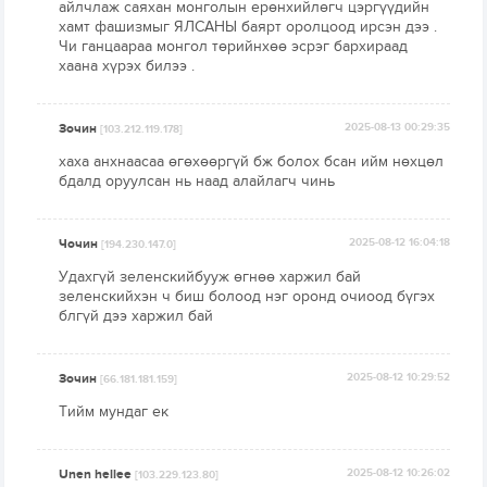
айлчлаж саяхан монголын ерөнхийлөгч цэргүүдийн
хамт фашизмыг ЯЛСАНЫ баярт оролцоод ирсэн дээ .
Чи ганцаараа монгол төрийнхөө эсрэг бархираад
хаана хүрэх билээ .
Зочин
2025-08-13 00:29:35
[103.212.119.178]
хаха анхнаасаа өгөхөөргүй бж болох бсан ийм нөхцөл
бдалд оруулсан нь наад алайлагч чинь
Чочин
2025-08-12 16:04:18
[194.230.147.0]
Удахгүй зеленскийбууж өгнөө харжил бай
зеленскийхэн ч биш болоод нэг оронд очиоод бүгэх
блгүй дээ харжил бай
Зочин
2025-08-12 10:29:52
[66.181.181.159]
Тийм мундаг ек
Unen hellee
2025-08-12 10:26:02
[103.229.123.80]