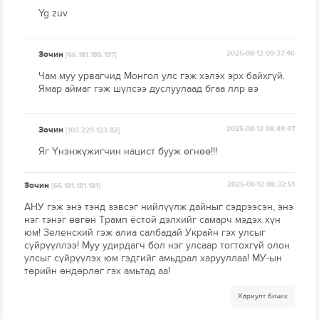
Yg zuv
Зочин
2025-08-12 09:37:46
[66.181.185.197]
Чам муу урвагчид Монгол улс гэж хэлэх эрх байхгүй.
Ямар аймаг гэж шүлсээ дуслуулаад бгаа ллр вэ
Зочин
2025-08-12 08:49:47
[103.229.123.82]
Яг Үнэнжүжигчин нацист бууж өгнөө!!!
Зочин
2025-08-12 08:32:51
[66.181.181.181]
АНУ гэж энэ тэнд зэвсэг нийлүүлж дайныг сэдрээсэн, энэ
нэг тэнэг өвгөн Трамп ёстой дэлхийг самарч мэдэх хүн
юм! Зеленский гэж алиа салбадай Украйн гэх улсыг
сүйрүүллээ! Муу удирдагч бол нэг улсаар тогтохгүй олон
улсыг сүйрүүлэх юм гэдгийг амьдрал харууллаа! МУ-ын
төрийн өндөрлөг гэх амьтад аа!
Хариулт бичих