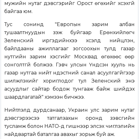
мужийн нутаг дэвсгэрийг Орост өгөхийг хүсэхгүй
байгаа юм.
Тус сонинд "Европын зарим албан
тушаалтнуудын үзэж буйгаар Ерөнхийлөгч
Зеленский иргэдийнхээ хүсэлд нийцүүлэн,
байлдааны ажиллагааг зогсоохын тулд газар
нутгийн зарим хэсгийг Москвад өгөхөөс өөр
сонголтгүй болжээ. Гэвч улсын Үндсэн хууль нь
газар нутгаа нийт үндэстний санал асуулгагүйгээр
шилжүүлэхийг хориглодог тул Зеленский энэ
асуудлыг сайтар бодож тунгааж байж шийдэх
шаардлагатай" хэмээн бичжээ.
Нийтлэлд дурдсанаар, Украин улс зарим нутаг
дэвсгэрээсээ татгалзахын оронд зэвсгийн
тусламж болон НАТО-д гишүүнээр элсэх чиглэлийн
найдвартай баталгаа авахыг зорьж буй аж.