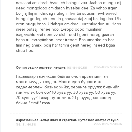
nasaarai amidarah hvsel ch baihgui zaa. Jaahan mungu olj
ireed mongoldoo amidarah hvseltei dee. Za yahab irgen
bolij ajillaj amidardag nutagiin hvntei suusan hvvhenvvd
irehgui gedeg ch tend ih gantsaardaj zobj baidag daa. Uls
oron hugjij bnaa. Udahgui amidaral uurchilugdunuu. Harin
iheer butsaj irenee hoo. Evropd odoo musilman
tsagaachid arai dendvv olshirood l gemt hereg gaarch
bgaa tul evropiinhon iheer irenee. Bas amerikd ch bas
tiim neg anarxi bolij har tamhi gemt hereg ihseed bgaa
shuu hoo.
Орчин үед их юм өөрчлөгднө.
2025-08-12 16:45:24
[66.181.160.51]
Гадаадаар тарчихсан байгаа олон арван мянган
монголчуудын хэд нь Монголдоо буцаж ирж,
хөдөлмөрлөж, бизнес хийж, хөрөнгө оруулж биднийг
гийгүүлэх бол оо? 10 хувь уу, 30 хувь уу, 50 хувь уу,
70 хувь уу? Газар нутаг чинь 21-р зуунд хоосроод
байна. "Үгүй" гээч.
Хэрэг байнаа. Амьд явах л хэрэгтэй. Нутаг бол абстракт зүйл.
2025-08-12 16:38:36
[66.181.160.51]