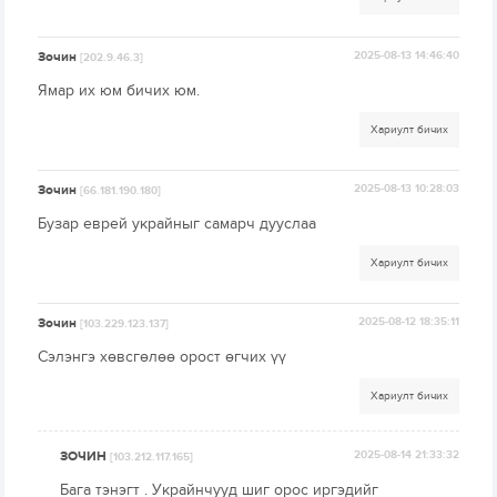
Зочин
2025-08-13 14:46:40
[202.9.46.3]
Ямар их юм бичих юм.
Хариулт бичих
Зочин
2025-08-13 10:28:03
[66.181.190.180]
Бузар еврей украйныг самарч дууслаа
Хариулт бичих
Зочин
2025-08-12 18:35:11
[103.229.123.137]
Сэлэнгэ хөвсгөлөө орост өгчих үү
Хариулт бичих
ЗОЧИН
2025-08-14 21:33:32
[103.212.117.165]
Бага тэнэгт . Украйнчууд шиг орос иргэдийг