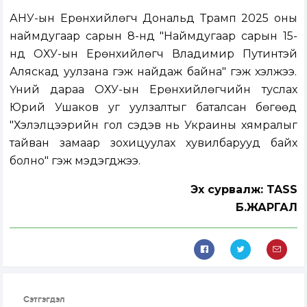
АНУ-ын Ерөнхийлөгч Дональд Трамп 2025 оны
наймдугаар сарын 8-нд "Наймдугаар сарын 15-
нд ОХУ-ын Ерөнхийлөгч Владимир Путинтэй
Аляскад уулзана гэж найдаж байна" гэж хэлжээ.
Үүний дараа ОХУ-ын Ерөнхийлөгчийн туслах
Юрий Ушаков уг уулзалтыг баталсан бөгөөд
"Хэлэлцээрийн гол сэдэв нь Украины хямралыг
тайван замаар зохицуулах хувилбарууд байх
болно" гэж мэдэгджээ.
Эх сурвалж: TASS
Б.ЖАРГАЛ
Сэтгэгдэл