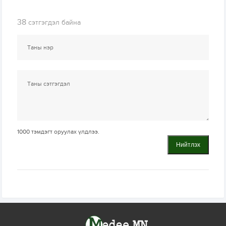
38
сэтгэгдэл байна
1000
тэмдэгт оруулах үлдлээ.
Нийтлэх