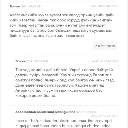
Зочин
2025-08-12 08:32:25
[202.126.92.98]
Хэсэг амсхийж хүчээ зузаатгаж аваад орчин үеийн дайн
хийх хэрэгтэй. Яасан гэж орос үхрүүд дэлхийн хамгийн
том газар нутагтай байж хүний нутаг руу өнгөлздөг
писданууд бэ. Орос бол байлдах чадваргүй хулмас юм
байна гэдэг нь энэ хэдэн жил харагдлаа
Хариулт бичих
Зочин
2025-08-13 12:17:38
[202.126.89.147]
Тэр үед цөмийн дайн болно. Украйн өөрөө байтугай
дэлхий сүйрч магадгүй. Хамгийн түрүүнд Европ тив
байхгүй болно. Америк бид хол байгаа юм чинь гээд
дайн өдөөгөөд байж таарахгүй. Хэдхэн минутад
Америкт очдог пуужин гарчихсан өөрсдөө бас
хохирол амсах болно.
odoo baildah banderuud oldohgui bna
[66.181.189.151]
2025-08-12 21:03:43
haan ter baildah bander ukrainuud bnaa. ihenh evropd
zugtaj garaad bnaa. ihenh butsaj irehgui ch dee. odoo