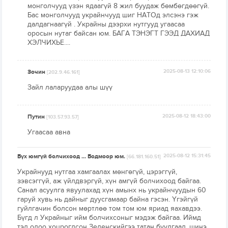
монголчууд үзэн ядаагүй 8 жил буудаж бөмбөгдөөгүй.
Бас монголчууд украйнчууд шиг НАТОд элсэнэ гэж
далдагнаагүй . Украйны дээрхи нутгууд угаасаа
оросын нутаг байсан юм. БАГА ТЭНЭГТ ГЭЭД ДАХИАД
ХЭЛЧИХЬЕ....
Зочин
2025-08-13 12:10:06
[202.9.46.161]
Зайл лаларуудаа алы шүү
Путин
2025-08-12 18:43:00
[103.57.93.57]
Угаасаа авна
Бүх юмгүй болчихоод ... Бодмоор юм.
2025-08-12 15:31:45
[66.181.160.51]
Украйнууд нутгаа хамгаалах мөнгөгүй, цэрэггүй,
зэвсэггүй, аж үйлдвэргүй, хүн амгүй болчихоод байгаа.
Санал асуулга явуулахад хүн амынх нь украйнчуудын 60
гаруй хувь нь дайныг дуусгамаар байна гэсэн. Үгэйгүй
гуйлгачин болсон мөртлөө том том юм яриад яахавдээ.
Бүгд л Украйныг ийм болчихсоныг мэдэж байгаа. Иймд
тэд одоо хоцрогдсон Зеленскийгээ татан буулгаад, шинэ