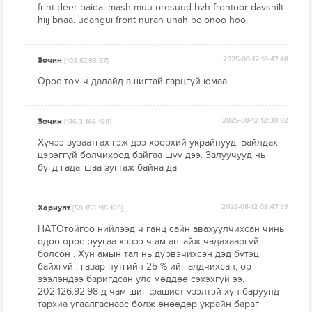
frint deer baidal mash muu orosuud bvh frontoor davshilt
hiij bnaa. udahgui front nuran unah bolonoo hoo.
Зочин
2025-08-12 18:47:48
[103.57.93.57]
Орос том ч далайд ашигтай гарцгүй юмаа
Зочин
2025-08-12 12:30:02
[176.3.146.169]
Хүчээ зузаатгах гэж дээ хөөрхий украйнууд. Байлдах
цэрэггүй болчихоод байгаа шүү дээ. Залуучууд нь
бүгд гадагшаа зугтаж байна да
Хариулт
2025-08-12 08:47:39
[59.153.115.169]
НАТОтойгоо нийлээд ч ганц сайн авахуулчихсан чинь
одоо орос руугаа хэзээ ч ам ангайж чадахааргүй
болсон . Хүн амын тал нь дүрвэчихсэн дэд бүтэц
байхгүй , газар нутгийн 25 % ийг алдчихсан, өр
зээлэндээ баригдсан улс мөддөө сэхэхгүй ээ.
202.126.92.98 д чам шиг фашист үзэлтэй хүн баруунд
тархиа угаалгаснаас болж өнөөдөр украйн бараг