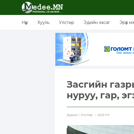
Нүүр
Хууль
Улстөр
Эдийн засаг
Эрүүл м
Засгийн газр
нуруу, гар, эг
Aдмин / Улстөр
2025.11.11