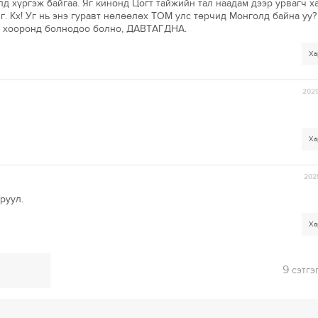
 хүргэж байгаа. Яг кинонд Цогт тайжийн тал наадам дээр урвагч ха
. Кх! Уг нь энэ гуравт нөлөөлөх ТОМ улс төрчид Монголд байна уу?
н хооронд болнодоо болно, ДАВТАГДНА.
Ха
2025
Ха
2025
руул.
Ха
9
сэтгэ