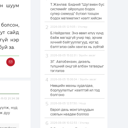
Т.Жанлав: Бидний "Шугаман бус
эн шуум
Н.Номтойбаяр:
системийг ойролцоо бодох
Аймгуудад
супер схемүүд" бүтээл тооцон
тулгамдаж буй
асуудлуудыг долоо
бодох математикт нээлт хийсэн
хоног бүр Засгийн
болсон,
газрын...
2026-08-05 12:11:05 / Улстөр
1 өдөр
0
0
ут сайд
Б.Найдалаа: Энэ өвөл илүү хүнд
УИХ-ын дарга
байж магадгүй учир төр, эрчим
гүй нэр
С.Бямбацогт төрийг
хүчний байгууллагууд, иргэд
төлөөлөн Сутай
уй за.
бэлтгэлээ сайн хангах нь зүйтэй
хайрхны тэнгэрийг
тахих төрийн
2026-08-05 15:02:31 / Эдийн засаг
тахилгад оролцлоо
1 өдөр
3
0
ЗГ: Автобензин, дизель
түлшний онцгой албан татварыг
“Хотын дарга сонсож
байна” 150150 тусгай
тэглэлээ
дугаарыг
наймдугаар сарын
2026-08-05 15:06:04 / Эдийн засаг
14-нөөс ажиллуулж...
Нөөцийн махны худалдаа,
1 өдөр
0
0
борлуулалтыг нээлттэй ил тод
болгоно
“Чингис хаан” олон
11-13 21:34:38
улсын нисэх буудал
2026-08-05 12:57:50 / Нүүр
руу нийтийн тээврийн
үүлж, нүд
автобус 24 цагаар
Европ дахь монголчуудын
эж дуу
үйлчилж байна
соёлын наадам боллоо
1 өдөр
1
0
2026-08-06 10:32:53 / Улстөр
Нийслэлийн