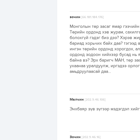
зочин
[66.181.184.176]
Монголын төр засаг ямар гээчийн 
Төрийн ордонд хэв журам, сахилг
болохгүй гэдэг биз дээ? Хэрэв ж
бариад хорьчих байх даа? тэгээд 
ингэн төрийн ордонд хорогдох, ал
ордонд зодоон хийхээр бусад нь 
байна вэ? Эрх баригч МАН, төр за
ухаанаа уралдуулж, иргэдээ орлого
амьдруулаасай даа...
Малчин
[202.9.46.106]
Энхбаяр зүв зүгээр мэдэгдэл хий
Зочин
[202.9.46.16]