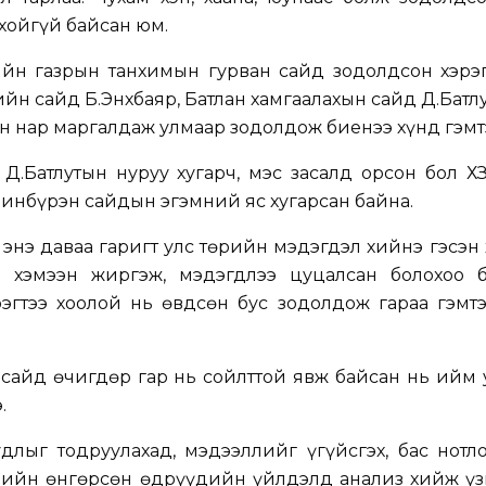
хойгүй байсан юм.
гийн газрын танхимын гурван сайд зодолдсон хэрэ
ийн сайд Б.Энхбаяр, Батлан хамгаалахын сайд Д.Батлу
 нар маргалдаж улмаар зодолдож биенээ хүнд гэмт
 Д.Батлутын нуруу хугарч, мэс засалд орсон бол 
Чинбүрэн сайдын эгэмний яс хугарсан байна.
энэ даваа гаригт улс төрийн мэдэгдэл хийнэ гэсэн
" хэмээн жиргэж, мэдэгдлээ цуцалсан болохоо б
эгтээ хоолой нь өвдсөн бус зодолдож гараа гэмтэ
сайд өчигдөр гар нь сойлттой явж байсан нь ийм 
.
длыг тодруулахад, мэдээллийг үгүйсгэх, бас нотл
дийн өнгөрсөн өдрүүдийн үйлдэлд анализ хийж үз