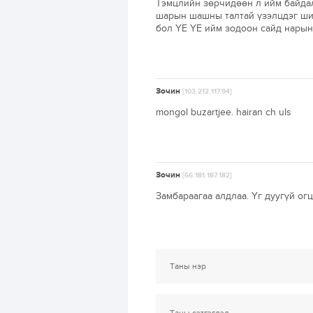
Тэмцлийн зөрчидөөн л ийм байдалд
шарын шашны талтай үзэлцдэг шиг
бол ҮЕ ҮЕ ийм зодоон сайд нары
Зочин
[103.212.117.94]
mongol buzartjee. hairan ch uls
Зочин
[66.181.187.182]
Замбараагаа алдлаа. Үг дуугүй огц