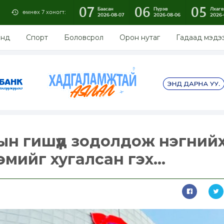
07
06
05
Баасан
Пүрэв
Лхагв
өмнөх 7 хоногт:
2026-08-07
2026-08-06
2026-
энд
Спорт
Боловсрол
Орон нутаг
Гадаад мэдэ
ын гишүүд зодолдож нэгний
эмийг хугалсан гэх...