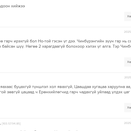
зодоон хийжээ
Ха
2025-
ө гарч ирэхгүй бол Но-той гэсэн үг дээ. Чинбүрэнгийн зүүн гар нь с
 байсан шүү. Нөгөө 2 харагдаагүй болохоор хэлэх үг алга. Тэр Чинб
Ха
2025
яахаас буцахгүй түншлэл хол явахгүй, Цаашдаа хугацаа харуулна аа
гой зөвгүй цацаад ч Ерөнхийлөгчид гарч чадахгүй уйлаад үлдэх цаг
Ха
.
2025-
[103.57.94.85]