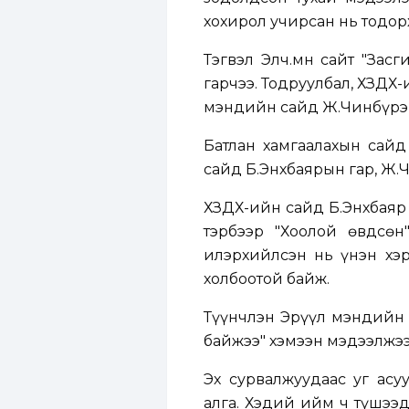
хохирол учирсан нь тодор
Тэгвэл Элч.мн сайт "Зас
гарчээ. Тодруулбал, ХЗДХ-
мэндийн сайд Ж.Чинбүрэн
Батлан хамгаалахын сайд
сайд Б.Энхбаярын гар, Ж.
ХЗДХ-ийн сайд Б.Энхбаяр 
тэрбээр "Хоолой өвдсөн
илэрхийлсэн нь үнэн хэр
холбоотой байж.
Түүнчлэн Эрүүл мэндийн 
байжээ" хэмээн мэдээлжээ
Эх сурвалжуудаас уг асуу
алга. Хэдий ийм ч түшээ