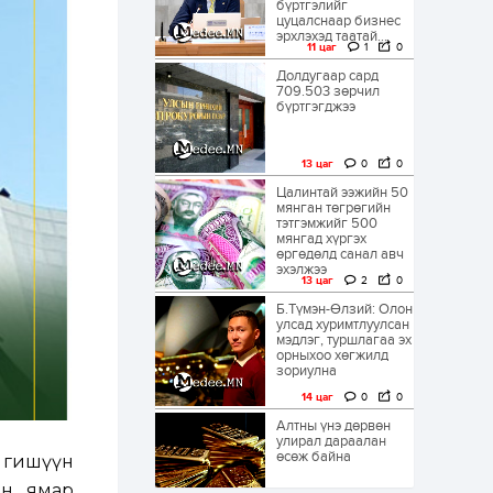
бүртгэлийг
цуцалснаар бизнес
эрхлэхэд таатай...
11 цаг
1
0
Долдугаар сард
709.503 зөрчил
бүртгэгджээ
13 цаг
0
0
Цалинтай ээжийн 50
мянган төгрөгийн
тэтгэмжийг 500
мянгад хүргэх
өргөдөлд санал авч
эхэлжээ
13 цаг
2
0
Б.Түмэн-Өлзий: Олон
улсад хуримтлуулсан
мэдлэг, туршлагаа эх
орныхоо хөгжилд
зориулна
14 цаг
0
0
Алтны үнэ дөрвөн
улирал дараалан
өсөж байна
н гишүүн
он, ямар