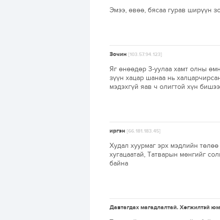
Эмээ, өвөө, бясаа гурав ширүүн 
Зочин
[103.57.94.123]
Яг өнөөдөр 3-уулаа хамт олны өмн
зүүн хацар шанаа нь халцарчирсан
мэдэхгүй яав ч олигтой хүн бишээ
иргэн
[66.181.183.45]
Худал хуурмаг эрх мэдлийн төлөө 
хугацаатай, Татварын мөнгийг сол
байна
Давтагдах магадлалтай. Хөгжилтэй юм