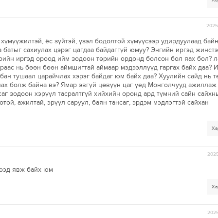
Ха
2025-
хүмүүжилтэй, ёс зүйтэй, үзэл бодолтой хүмүүсээр удирдуулаад байн
а батыг сахиулах цэрэг цагдаа байдаггүй юмуу? Энгийн иргэд жинст
ирийн иргэд ороод ийм зодоон төрийн ордонд болсон бол яах бол? л
араас нь бөөн бөөн аймшигтай аймаар мэдээллүүд гаргах байх даа? 
бан тушаал царайчлах хэрэг байдаг юм байх даа? Хуулийн сайд нь 
яах болж байна вэ? Ямар эвгүй цөвүүн цаг үед Монголчууд ажиллаж
саг зодоон хэрүүл тасралтгүй хийхийн оронд ард түмний сайн сайхн
той, ажилтай, эрүүл саруул, баян тансаг, эрдэм мэдлэгтэй сайхан
Ха
2025
гээд явж байх юм
Ха
2025