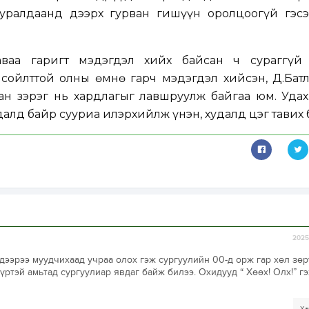
хуралдаанд дээрх гурван гишүүн оролцоогүй гэс
ваа гаригт мэдэгдэл хийх байсан ч сураггүй 
сойлттой олны өмнө гарч мэдэгдэл хийсэн, Д.Батл
ан зэрэг нь хардлагыг лавшруулж байгаа юм. Удах
алд байр сууриа илэрхийлж үнэн, худалд цэг тавих б
2025-
дээрээ муудчихаад учраа олох гэж сургуулийн 00-д орж гар хөл зөр
үртэй амьтад сургуулиар явдаг байж билээ. Охидууд “ Хөөх! Олх!” г