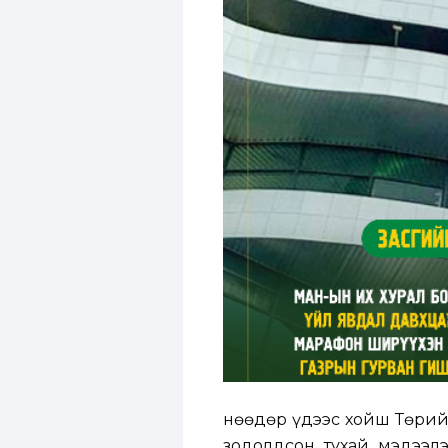
Өнөөдөр үдээс хойш Төрий
зодолдсон тухай мэдээлэ