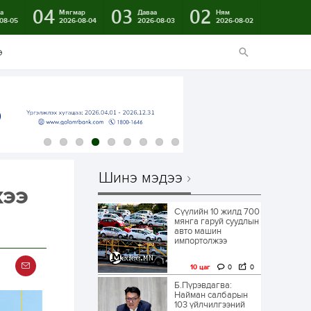
04
03
02
а
Мягмар
Даваа
Ням
08-05
2026-08-04
2026-08-03
2026-08-02
э
Шинэ мэдээ
хээ
Сүүлийн 10 жилд 700
мянга гаруй суудлын
авто машин
импортолжээ
10 цаг
0
0
Б.Пүрэвдагва:
Найман салбарын
103 үйлчилгээний