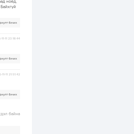
ад ноёд,
 Байхгүй
2 өдөр
2
0
Өнгөрсөн сард
1,439.2 кг үнэт
риулт бичих
металл худалдан
авчээ
-11-11 23:18:44
2 өдөр
0
0
Б.Найдалаа: Энэ
өвөл илүү хүнд байж
магадгүй учир төр,
риулт бичих
эрчим хүчний
байгууллагууд, иргэд
бэлтгэлээ...
2 өдөр
6
0
-11-11 21:51:42
Өнөөдөр сондгой
тоогоор төгссөн
автомашинтай иргэд
бензин авна
риулт бичих
2 өдөр
0
3
ЗГ: Шатахууны
гдэл байна
хангамж,
нийлүүлэлтийг
тогтворжуулах
асуудлыг хэлэлцэж
байна