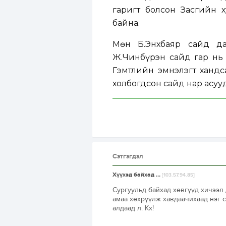
гаригт болсон Засгийн 
байна.
Мөн Б.Энхбаяр сайд да
Ж.Чинбүрэн сайд гар нь 
Гэмтлийн эмнэлэгт хандс
холбогдсон сайд нар асууд
Сэтгэгдэл
Хүүхэд байхад …
[103.57.94.85]
Сургуульд байхад хөвгүүд хичээл 
амаа хөхрүүлж хавдаачихаад нэг с
алдаад л. Кх!