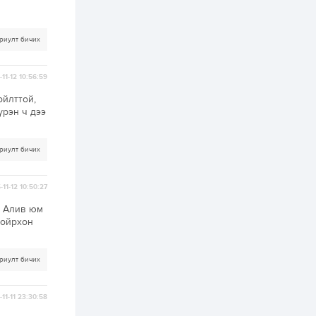
ААН-үүдийн дансыг
битүүмжлэхгүй
1 өдөр
1
0
риулт бичих
Нөөцийн махны
худалдаа,
борлуулалтыг
11-12 10:56:59
нээлттэй ил тод
болгоно
ойлттой,
үрэн ч дээ
2 өдөр
0
0
ЗГ: Автобензин,
дизель түлшний
онцгой албан
риулт бичих
татварыг тэглэлээ
-11-12 10:50:27
2 өдөр
3
0
З.Мэндсайхан:
, Алив юм
Хүнсний нөөцийг
 ойрхон
бэлтгэх агуулах,
зоорь бэлтгэх ААН-
үүдэд хөнгөлөлттэй
зээл олгоно
риулт бичих
2 өдөр
2
0
Европ дахь
монголчуудын
11-11 23:30:58
соёлын наадам
боллоо