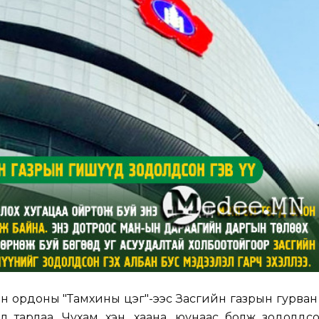
н ордоны "Тамхины цэг"-ээс Засгийн газрын гурва
л тарлаа. Чухам хэн, хаана, юунаас болж зодолдс