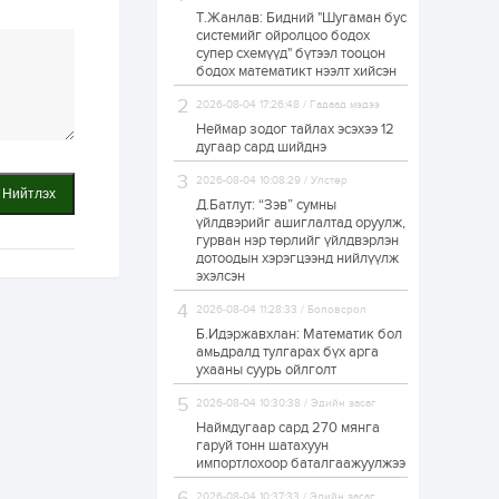
Т.Жанлав: Бидний "Шугаман бус
ЗГ: Автобензин,
системийг ойролцоо бодох
дизель түлшний
супер схемүүд" бүтээл тооцон
онцгой албан
татварыг тэглэлээ
бодох математикт нээлт хийсэн
2026-08-04 17:26:48 / Гадаад мэдээ
1 өдөр
2
0
Неймар зодог тайлах эсэхээ 12
З.Мэндсайхан:
дугаар сард шийднэ
Хүнсний нөөцийг
бэлтгэх агуулах,
2026-08-04 10:08:29 / Улстөр
зоорь бэлтгэх ААН-
Нийтлэх
үүдэд хөнгөлөлттэй
Д.Батлут: “Зэв” сумны
зээл олгоно
үйлдвэрийг ашиглалтад оруулж,
1 өдөр
1
0
гурван нэр төрлийг үйлдвэрлэн
дотоодын хэрэгцээнд нийлүүлж
Европ дахь
монголчуудын
эхэлсэн
соёлын наадам
боллоо
2026-08-04 11:28:33 / Боловсрол
Б.Идэржавхлан: Математик бол
1 өдөр
2
0
амьдралд тулгарах бүх арга
ухааны суурь ойлголт
Өнгөрсөн сард
1,439.2 кг үнэт
2026-08-04 10:30:38 / Эдийн засаг
металл худалдан
авчээ
Наймдугаар сард 270 мянга
гаруй тонн шатахуун
импортлохоор баталгаажуулжээ
1 өдөр
0
0
Б.Найдалаа: Энэ
2026-08-04 10:37:33 / Эдийн засаг