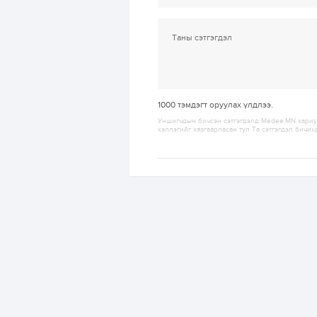
1000
тэмдэгт оруулах үлдлээ.
Уншигчдын бичсэн сэтгэгдэлд Medee.MN хариуц
хэллэгийг хязгаарласан тул Та сэтгэгдэл бичих