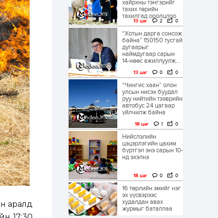
хайрхны тэнгэрийг
тахих төрийн
тахилгад оролцлоо
13 цаг
2
0
“Хотын дарга сонсож
байна” 150150 тусгай
дугаарыг
наймдугаар сарын
14-нөөс ажиллуулж...
13 цаг
0
0
“Чингис хаан” олон
улсын нисэх буудал
руу нийтийн тээврийн
автобус 24 цагаар
үйлчилж байна
18 цаг
1
0
Нийслэлийн
цэцэрлэгийн цахим
бүртгэл энэ сарын 10-
нд эхэлнэ
18 цаг
0
0
16 төрлийн эмийг нэг
эх үүсвэрээс
худалдан авах
ын аралд
журмыг баталлаа
йн 17:30