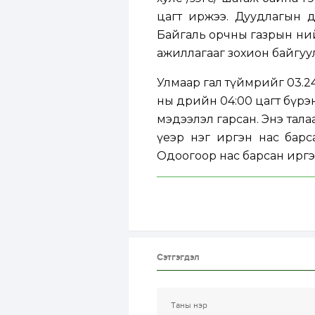
цагт иржээ. Дуудлагын 
Байгаль орчны газрын ний
ажиллагааг зохион байгуу
Улмаар гал түймрийг 03.24-
ны өдрийн 04:00 цагт бүрэ
мэдээлэл гарсан. Энэ тал
үеэр нэг иргэн нас барс
Одоогоор нас барсан иргэ
Сэтгэгдэл