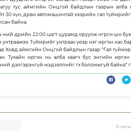
дагуу тус аймгийн Онцгой байдлын газрын алба х
т 30 хүн, дөрвөн автомашинтай хээрийн гал түймрийг
лсан байна.
ний өдрийн 22:00 цагт цурамд оруулж өнгөрсөн шөнө бую
н унтраажээ. Түймрийг унтраах үеэр нэг иргэн нас ба
аар Ховд аймгийн Онцгой байдлын газар "Гал түймэр
ан. Тухайн иргэн нь алба хаагч бус энгийн иргэн
ний дэлгэрэнгүй мэдээллийг өгөх боломжгүй байна" г
0
сэтгэ