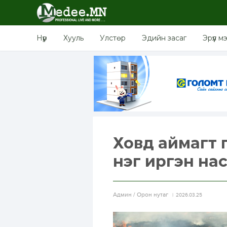
Нүүр
Хууль
Улстөр
Эдийн засаг
Эрүүл м
Ховд аймагт г
нэг иргэн на
Aдмин / Орон нутаг
2026.03.25