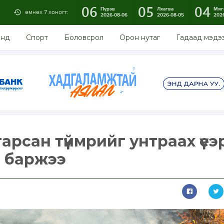
06
05
04
Пүрэв
Лхагва
Мяг
өмнөх 7 хоногт:
2026-08-06
2026-08-05
202
энд
Спорт
Боловсрол
Орон нутаг
Гадаад мэдэ
арсан түймрийг унтраах үеэ
с баржээ