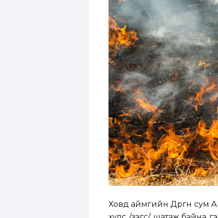
Ховд аймгийн Дөргөн сум А
хулс /зэгс/ шатаж байна 