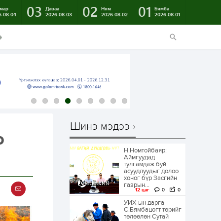
03
02
01
мар
Даваа
Ням
Бямба
6-08-04
2026-08-03
2026-08-02
2026-08-01
э
Шинэ мэдээ
р
Н.Номтойбаяр:
Аймгуудад
тулгамдаж буй
асуудлуудыг долоо
хоног бүр Засгийн
газрын...
12 цаг
0
0
УИХ-ын дарга
С.Бямбацогт төрийг
төлөөлөн Сутай