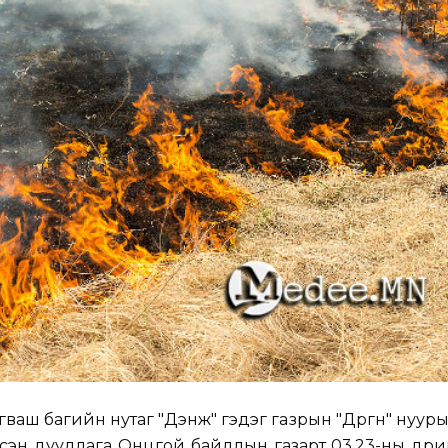
гваш багийн нутаг "Дэнж" гэдэг газрын "Дөргөн" нуур
гэсэн дуудлага Онцгой байдлын газарт 03.23-ны өдри