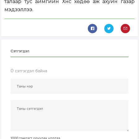
талаар тус аймгийн Хүнс хөдөө аж ахуйн газар
мэдээллээ.
Сэтгэгдэл
0
сэтгэгдэл байна
1000
тэмдэгт оруулах үлдлээ.