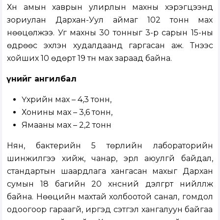
Хүн амын хаврын улирлын махны хэрэгцээнд
зориулан Дархан-Уул аймаг 102 тонн мах
нөөцөлжээ. Уг махны 30 тонныг 3-р сарын 15-ны
өдрөөс эхлэн худалдаанд гаргасан аж. Түүнээс
хойших 10 өдөрт 19 тн мах зараад байна.
Үүнийг ангилбал
Үхрийн мах – 4,3 тонн,
Хонины мах – 3,6 тонн,
Ямааны мах – 2,2 тонн
Нян, бактерийн 5 төрлийн лабораторийн
шинжилгээ хийж, чанар, эрүүл аюулгүй байдал,
стандартын шаардлага хангасан махыг Дархан
сумын 18 багийн 20 хүнсний дэлгүүрт нийлүүлж
байна. Нөөцийн махтай холбоотой санал, гомдол
одоогоор гараагүй, иргэд сэтгэл хангалуун байгаа