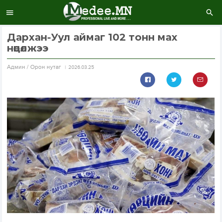
Дархан-Уул аймаг 102 тонн мах
нөөцөлжээ
Aдмин / Орон нутаг
2026.03.25