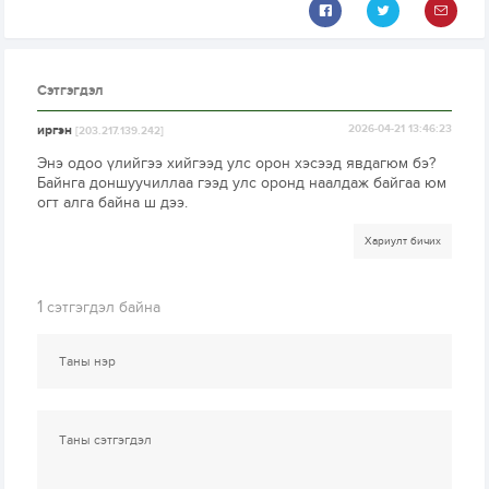
Сэтгэгдэл
иргэн
2026-04-21 13:46:23
[203.217.139.242]
Энэ одоо үлийгээ хийгээд улс орон хэсээд явдагюм бэ?
Байнга доншуучиллаа гээд улс оронд наалдаж байгаа юм
огт алга байна ш дээ.
Хариулт бичих
1
сэтгэгдэл байна