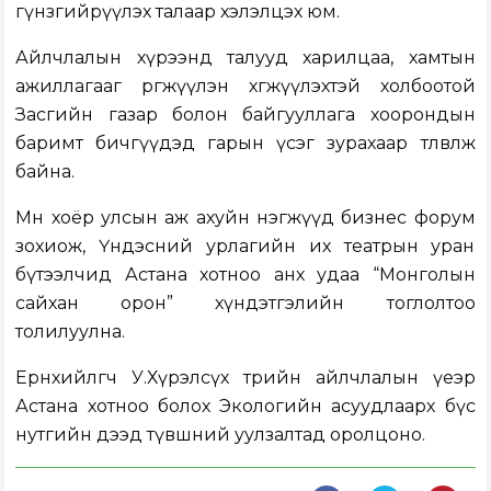
гүнзгийрүүлэх талаар хэлэлцэх юм.
Айлчлалын хүрээнд талууд харилцаа, хамтын
ажиллагааг өргөжүүлэн хөгжүүлэхтэй холбоотой
Засгийн газар болон байгууллага хоорондын
баримт бичгүүдэд гарын үсэг зурахаар төлөвлөж
байна.
Мөн хоёр улсын аж ахуйн нэгжүүд бизнес форум
зохиож, Үндэсний урлагийн их театрын уран
бүтээлчид Астана хотноо анх удаа “Монголын
сайхан орон” хүндэтгэлийн тоглолтоо
толилуулна.
Ерөнхийлөгч У.Хүрэлсүх төрийн айлчлалын үеэр
Астана хотноо болох Экологийн асуудлаарх бүс
нутгийн дээд түвшний уулзалтад оролцоно.