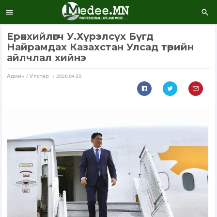
Ерөнхийлөгч У.Хүрэлсүх Бүгд
Найрамдах Казахстан Улсад төрийн
айлчлал хийнэ
Aдмин / Улстөр
2026.04.20