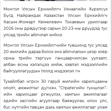
Монгол Улсын Ерөнхийлөгч Ухнаагийн Хүрэлсүх
Бүгд Найрамдах Казахстан Улсын Ерөнхийлөгч
Касым-Жомарт Кемелевич Токаевын урилгаар
2026 оны дөрөвдүгээр сарын 20-23-ны өдрүүдэд тус
улсад төрийн айлчлал хийнэ.
Монгол Улсын Ерөнхийлөгчийн түвшинд тус улсад
20 жилийн дараа болох энэ айлчлалын үеэр хоёр
орны төрийн тэргүүн ганцаарчилсан уулзалт,
албан ёсны хэлэлцээ хийж, хэвлэл мэдээллийн
байгууллагуудын төлөөлөлд мэдээлэл өгнө.
Тухайлбал өнгөрсөн 30 гаруй жилийн харилцааны
ололт, амжилтыг дүгнэн, “Стратегийн түншлэл”-
ийн харилцааг өргөжүүлэх, хамтын ажиллагааг
эдийн засгийн агуулгаар баяжуулах, олон улс,
бүс нутгийн тавцан дахь хамтын ажиллагааг улам