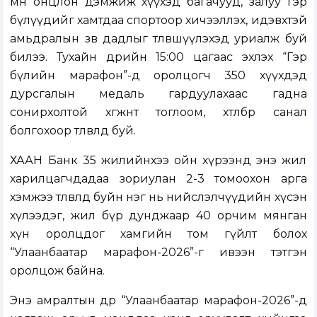
мөн онцлон дэмжиж хүүхэд багачууд, залуу гэр
бүлүүдийг хамтдаа спортоор хичээллэх, идэвхтэй
амьдралын зөв дадлыг төлөвшүүлэхэд уриалж буй
билээ. Тухайн өдрийн 15:00 цагаас эхлэх “Гэр
бүлийн марафон”-д оролцогч 350 хүүхдэд
дурсгалын медаль гардуулахаас гадна
сонирхолтой хөгжөөнт тоглоом, хөтөлбөр санал
болгохоор төлөвлөөд буй.
ХААН Банк 35 жилийнхээ ойн хүрээнд энэ жил
харилцагчдадаа зориулан 2-3 томоохон арга
хэмжээ төлөвлөөд буйн нэг нь нийслэлчүүдийн хүсэн
хүлээдэг, жил бүр дунджаар 40 орчим мянган
хүн оролцдог хамгийн том гүйлт болох
“Улаанбаатар марафон-2026”-г ивээн тэтгэн
оролцож байна.
Энэ амралтын өдөр “Улаанбаатар марафон-2026”-д