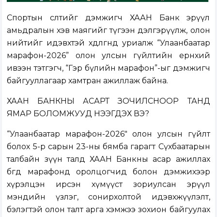
Спортын өсөлтийг дэмжигч ХААН Банк эрүүл
амьдралын хэв маягийг түгээн дэлгэрүүлж, олон
нийтийг идэвхтэй хөдөлгөөнд уриалж “Улаанбаатар
марафон-2026” олон улсын гүйлтийн ерөнхий
ивээн тэтгэгч, “Гэр бүлийн марафон”-ыг дэмжигч
байгууллагаар хамтран ажиллаж байна.
ХААН БАНКНЫ АСАРТ ЗОЧИЛСНООР ТАНД
ЯМАР БОЛОМЖУУД НЭЭГДЭХ ВЭ?
“Улаанбаатар марафон-2026" олон улсын гүйлт
болох 5-р сарын 23-ны бямба гарагт Сүхбаатарын
талбайн зүүн талд ХААН Банкны асар ажиллах
бөгөөд марафонд оролцогчид болон дэмжихээр
хүрэлцэн ирсэн хүмүүст зориулсан эрүүл
мэндийн үзлэг, сонирхолтой идэвхжүүлэлт,
бэлэгтэй олон талт арга хэмжээ зохион байгуулах