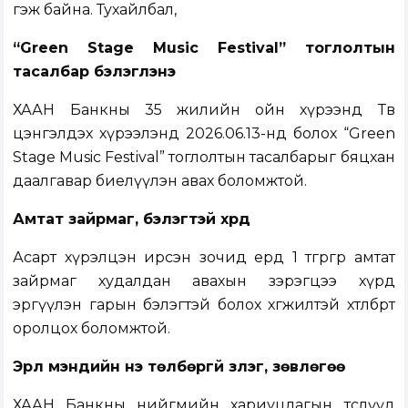
гэж байна. Тухайлбал,
“Green Stage Music Festival” тоглолтын
тасалбар бэлэглэнэ
ХААН Банкны 35 жилийн ойн хүрээнд Төв
цэнгэлдэх хүрээлэнд 2026.06.13-нд болох “Green
Stage Music Festival” тоглолтын тасалбарыг бяцхан
даалгавар биелүүлэн авах боломжтой.
Амтат зайрмаг, бэлэгтэй хүрд
Асарт хүрэлцэн ирсэн зочид ердөө 1 төгрөгөөр амтат
зайрмаг худалдан авахын зэрэгцээ хүрд
эргүүлэн гарын бэлэгтэй болох хөгжилтэй хөтөлбөрт
оролцох боломжтой.
Эрүүл мэндийн үнэ төлбөргүй үзлэг, зөвлөгөө
ХААН Банкны нийгмийн хариуцлагын төслүүд