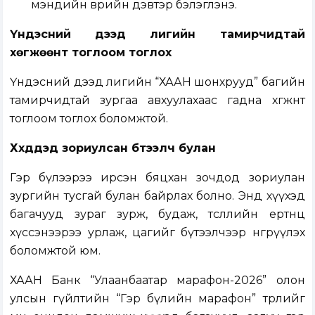
мэндийн өврийн дэвтэр бэлэглэнэ.
Үндэсний дээд лигийн тамирчидтай
хөгжөөнт тоглоом тоглох
Үндэсний дээд лигийн “ХААН шонхрууд” багийн
тамирчидтай зургаа авхуулахаас гадна хөгжөөнт
тоглоом тоглох боломжтой.
Хүүхдүүдэд зориулсан бүтээлч булан
Гэр бүлээрээ ирсэн бяцхан зочдод зориулан
зургийн тусгай булан байрлах болно. Энд хүүхэд
багачууд зураг зурж, будаж, төсөөллийн ертөнцөө
хүссэнээрээ урлаж, цагийг бүтээлчээр өнгөрүүлэх
боломжтой юм.
ХААН Банк “Улаанбаатар марафон-2026” олон
улсын гүйлтийн “Гэр бүлийн марафон” төрлийг