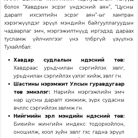
болох “Хавдрын эсрэг үндэсний аян”, “Цусны
даралт ихсэлтийн эсрэг аян”-ыг хамтран
хэрэгжүүлдэг эрүүл мэндийн байгууллагуудын
чадварлаг эмч, мэргэжилтнүүд иргэдэд дараах
тусламж үйлчилгээг үнэ төлбөргүй үзүүлнэ.
Тухайлбал:
Хавдар судлалын үндэсний төв:
Хавдраас урьдчилан сэргийлэх зөвлөгөө,
урьдчилан сэргийлэх үзлэг хийж, зөвлөгөө өгнө.
Шастины нэрэмжит Улсын гуравдугаар
төв эмнэлэг:
Нарийн мэргэжлийн эмч
нар цусны даралт хэмжиж, зүрх судасны
өвчлөлөөс сэргийлэх зөвлөмж өгнө.
Нийгмийн эрүүл мэндийн үндэсний төв:
Биеийн жингийн индекс тодорхойлон,
оношилж, хоол зүйн зөвлөгөө өгөхөөс гадна эрүүл