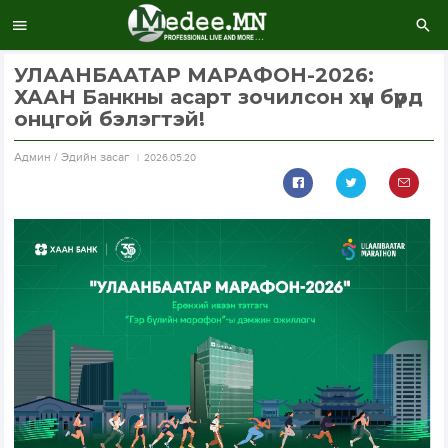
УЛААНБААТАР МАРАФОН-2026:
ХААН Банкны асарт зочилсон хүн бүрд
онцгой бэлэгтэй!
Aдмин / Эдийн засаг
2026.05.20