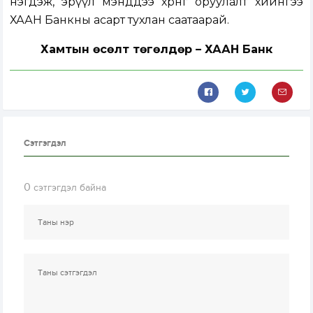
нэгдэж, эрүүл мэнддээ хөрөнгө оруулалт хийнгээ
ХААН Банкны асарт тухлан саатаарай.
Хамтын өсөлт төгөлдөр – ХААН Банк
Сэтгэгдэл
0
сэтгэгдэл байна