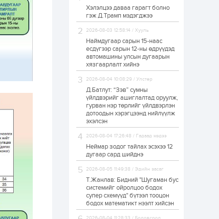
Хэлэлцээ даваа гарагт болно
Неймар зодог тайлах
гэж Д.Трамп мэдэгджээ
эсэхээ 12 дугаар сард
шийднэ
2026-08-03 12:58:14 / Хууль
Наймдугаар сарын 15-наас
есдүгээр сарын 12-ны өдрүүдэд
1 өдөр
0
3
автомашины улсын дугаарын
Нийслэлийн 30
хязгаарлалт хийнэ
дугаар сургуулийг 10
дугаар сарын 1-нд
2026-08-04 10:08:29 / Улстөр
ашиглалтад оруулна
Д.Батлут: “Зэв” сумны
үйлдвэрийг ашиглалтад оруулж,
1 өдөр
0
0
гурван нэр төрлийг үйлдвэрлэн
дотоодын хэрэгцээнд нийлүүлж
Морингийн давааны
замаас “Барилгын
эхэлсэн
хатуу хог хаягдал
дахин боловсруулах
2026-08-04 17:26:48 / Гадаад мэдээ
үйлдвэр” хүртэлх 1.5...
Неймар зодог тайлах эсэхээ 12
1 өдөр
0
0
дугаар сард шийднэ
COP17 хурлын үеэр 5
2026-08-05 11:49:38 / Эдийн засаг
дүүргийн 73
цэцэрлэг, 60
Т.Жанлав: Бидний "Шугаман бус
сургуульд
системийг ойролцоо бодох
зохицуулалт хийнэ
супер схемүүд" бүтээл тооцон
бодох математикт нээлт хийсэн
1 өдөр
0
0
Б.Идэржавхлан:
2026-08-04 11:28:33 / Боловсрол