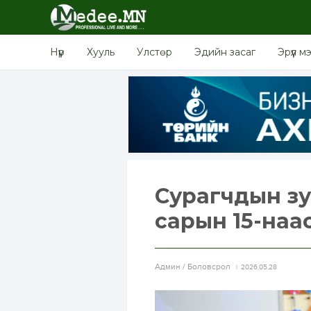
Нүүр
Хууль
Улстөр
Эдийн засаг
Эрүүл м
Сурагчдын зу
сарын 15-наа
Aдмин / Боловсрол
2026.05.28