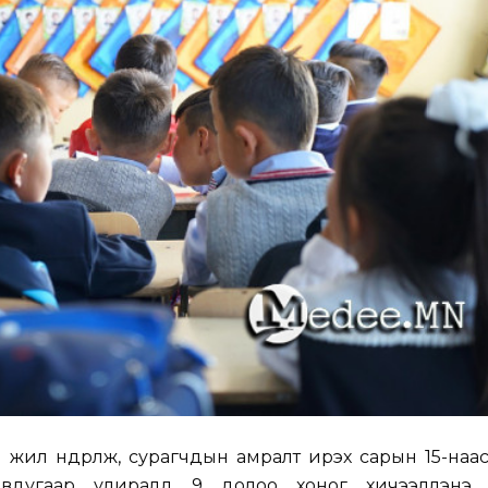
жил өндөрлөж, сурагчдын амралт ирэх сарын 15-наас
авдугаар улиралд 9 долоо хоног хичээллэнэ.