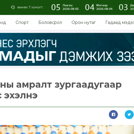
05
04
03
Лхагва
Мягмар
Да
өмнөх 7 хоногт:
2026-08-05
2026-08-04
20
энд
Спорт
Боловсрол
Орон нутаг
Гадаад мэдэ
ны амралт зургаадугаар
с эхэлнэ