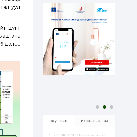
бэлтгэлээ...
21 цаг
5
0
галтууд
Өнөөдөр сондгой
тоогоор төгссөн
автомашинтай иргэд
бензин авна
ийн дүнг
хад энэ
22 цаг
0
0
36 долоо
ЗГ: Шатахууны
хангамж,
нийлүүлэлтийг
тогтворжуулах
асуудлыг хэлэлцэж
байна
22 цаг
0
0
Т.Жанлав: Бидний
"Шугаман бус
системийг ойролцоо
бодох супер схемүүд"
бүтээл тооцон
бодох...
22 цаг
3
3
С.Бямбацогт:
Хэлэлцүүлгээс илүү
хэрэгжилт,
Их уншсан
Их сэтгэгдэлтэй
амлалтаас илүү
бодит үр дүн чухал
2026-08-03 13:59:05 / Гадаад мэдээ
1 өдөр
0
0