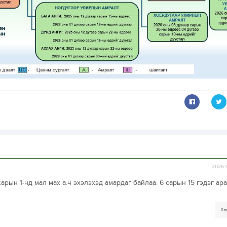
2026-
сарын 1-нд мал мах а.ч эхэлэхэд амардаг байлаа. 6 сарын 15 гэдэг ар
Ха