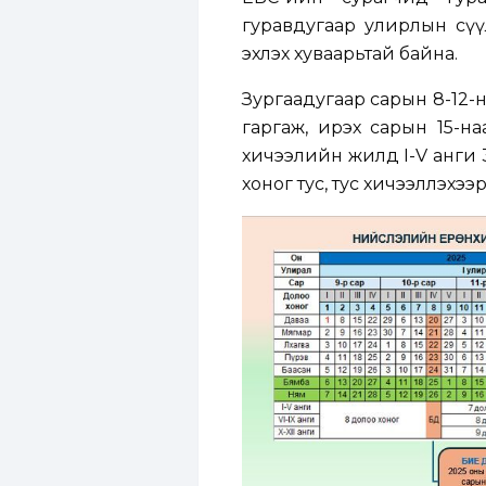
гуравдугаар улирлын сү
эхлэх хуваарьтай байна.
Зургаадугаар сарын 8-12-
гаргаж, ирэх сарын 15-н
хичээлийн жилд I-V анги 34
хоног тус, тус хичээллэхээ