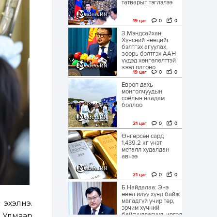
татварыг тэглэлээ
19 цаг
0
0
З.Мэндсайхан:
Хүнсний нөөцийг
бэлтгэх агуулах,
зоорь бэлтгэх ААН-
үүдэд хөнгөлөлттэй
зээл олгоно
19 цаг
0
0
Европ дахь
монголчуудын
соёлын наадам
боллоо
21 цаг
0
0
Өнгөрсөн сард
1,439.2 кг үнэт
металл худалдан
авчээ
21 цаг
0
0
Б.Найдалаа: Энэ
өвөл илүү хүнд байж
магадгүй учир төр,
 эхэлнэ.
эрчим хүчний
байгууллагууд, иргэд
 Улмаар