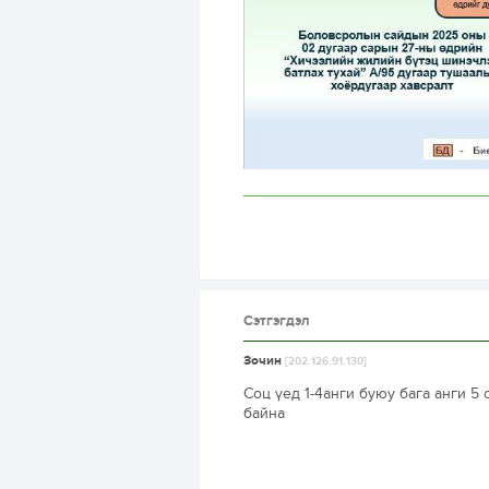
Сэтгэгдэл
Зочин
[202.126.91.130]
Соц үед 1-4анги буюу бага анги 5 
байна