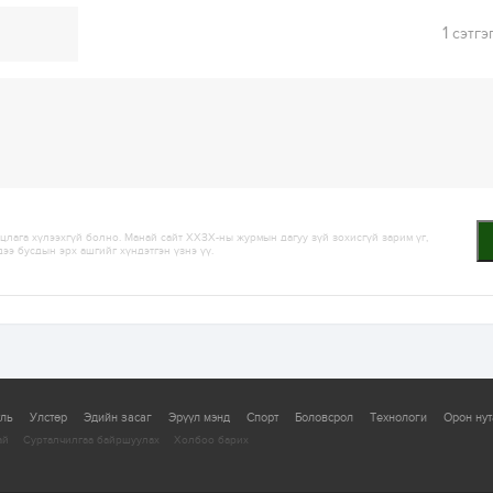
1
сэтгэ
лага хүлээхгүй болно. Манай сайт ХХЗХ-ны журмын дагуу зүй зохисгүй зарим үг,
дээ бусдын эрх ашгийг хүндэтгэн үзнэ үү.
уль
Улстөр
Эдийн засаг
Эрүүл мэнд
Спорт
Боловсрол
Технологи
Орон нут
ай
Сурталчилгаа байршуулах
Холбоо барих