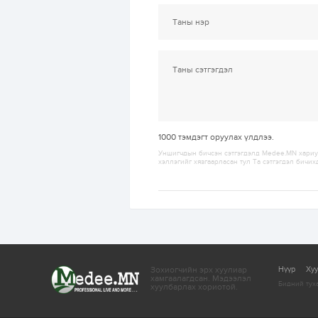
1000
тэмдэгт оруулах үлдлээ.
Уншигчдын бичсэн сэтгэгдэлд Medee.MN хариуц
хэллэгийг хязгаарласан тул Та сэтгэгдэл бичих
Зохиогчийн эрх хуулиар
Нүүр
Ху
хамгаалагдсан.
Мэдээлэл
Бидний тух
хуулбарлах хориотой.