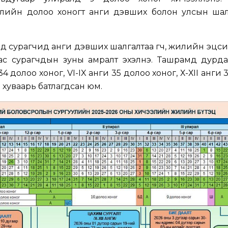
үлийн долоо хоногт анги дэвших болон улсын шал
нд сурагчид анги дэвших шалгалтаа өгч, жилийн эцс
аас сурагчдын зуны амралт эхэлнэ. Ташрамд дурда
 долоо хоног, VI-IX анги 35 долоо хоног, Х-ХII анги 
р хуваарь батлагдсан юм.