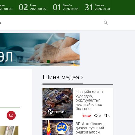
02
01
31
ваа
Ням
Бямба
Баасан
26-08-03
2026-08-02
2026-08-01
2026-07-31
э
Шинэ мэдээ
Нөөцийн махны
худалдаа,
борлуулалтыг
нээлттэй ил тод
болгоно
19 цаг
0
0
ЗГ: Автобензин,
дизель түлшний
онцгой албан