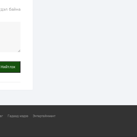
визийн барьцаа
төлбөрийг 20 мянган
ам.доллар болгон
гдэл байна
нэмэгдүүлжээ
1 өдөр
1
0
Д.Батлут: “Зэв”
сумны үйлдвэрийг
ашиглалтад оруулж,
гурван нэр төрлийг
үйлдвэрлэн
дотоодын...
2 өдөр
3
1
Согтуугаар тээврийн
хэрэгсэл жолоодож
явсан 71 этгээдийг
Нийтлэх
илрүүлжээ
2 өдөр
0
0
Хэлэлцээ даваа
гарагт болно гэж
Д.Трамп мэдэгджээ
2 өдөр
1
0
аг
Гадаад мэдээ
Энтертайнмент
Г.Дамдинням: БНСУ-
аас 20.000 тонн
түлш, 20.000 тонн
шатахуун, 6.000 тонн